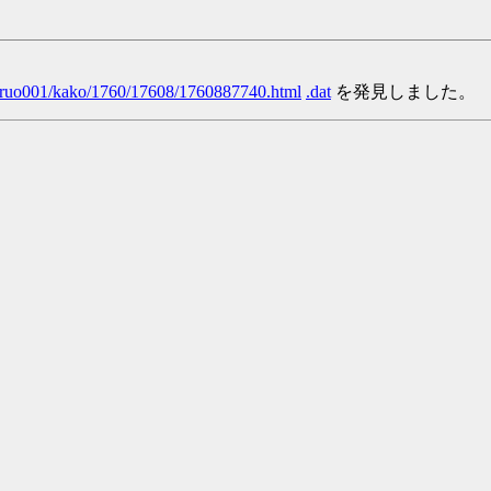
/yaruo001/kako/1760/17608/1760887740.html
.dat
を発見しました。