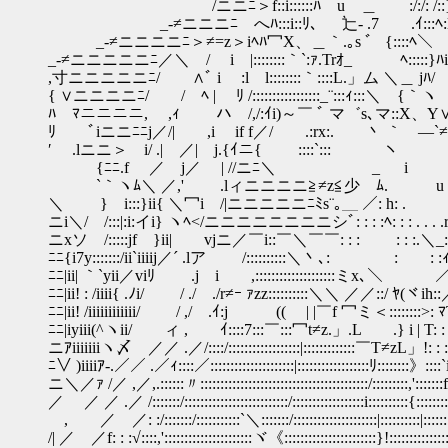
/ニニﾆ＞f::i::::::ﾊ u ＿ :/:/: /::}ｲ:::
_-≠ニニニﾆゝへﾊ:::i::ﾘ、 辷‐ 
_-≠ニニニニﾆ＞≠=z＞iﾍﾊ冖X、＿｀.｡s ゛ {::::ﾍ＼
_-≠ニニニニニﾆ／＼ / i |::::::::
,寸ニニニニニﾆ/ ∧ﾞ i :l l::::::::｀::::
{ ∨ニニニニﾆ/ / ﾍ | ﾘ /:::::::::::::::::_¨::
ﾊ ﾏニニニニ, ,ｨ ハ /,/:ｲi)～￣ ﾞ マ゛s､
ﾘ ﾞiニニﾆﾆj／/| ,i if f／/ .:rx:. 丶 ｀
′ .lニニ＞ i/ .| ／| j.{ｲニ{ :
{ﾆﾆ.f ／ j／ | //ニﾆ＼ _
`｀ヽﾑ＼ ／,' .lィニニニニ≧≠z≦少 
＼ } i:::}ii{ ＼冖i /|ニニニニニﾆﾐs¨｡＿ ／:
ニi＼/ /:::|:i:イi} ヽﾍ</ニニニニニニニニシﾞ: : : :ﾍ: : : . . . .r
ニxソ /:::::jf }ii| vjニ／￣i::￣＼￣￣: : : : : :.＼_: :
ﾆﾆ{i7y:::::::/ii`iiiij／´ .lア /::::::::::＼丶､: : : :ｨ7::/i
ﾆﾆ|ii| ｀`yii／viﾘ .j i ,::::::::::::::::::::ミx､＼ ／ｲ::ｱiii
ﾆﾆ|ii! : /iiii{ .ﾉi/ / ./ ./r≠ｰ ｧzz::::::::::＼＼ ／／::/ ﾔ(ヾ
ﾆﾆ|ii! /iiiiiiiiiiii/ / ,/ .ｲ:j (( | |￣f 冖ミ＜::::::::>: ﾏTii
ﾆﾆ|iyiii(^ヽii/ ィ , ｲ::::7:::￣:::冖t≠z.」.L .} i | T: : : ivi
ニｱiiiiiiiヽ〆 ／／ .／/::::/::::::::::::::::::|:::::::::::::￣T≠zL」!: : 
ﾆ∨ )iiiiｱ‐.／／ .／ｨ::::／:::::::::::::::::::::|::::::::::::::::::ﾘ::::::::》
ニ＼／ｧ /／ ,／,.::::::〃::::::::::::::::::::::::::::::::::::::::::/:::::::::,':::::::f:
／ ／ ／ .／ /:::::::/::::::::::::::::::::::::::/::::::::::::::::::i::::::::::{:::::::
, ／ ／: :/:::::::/:::::::::::`＼:::::::/:::::::::::::::::::::|::::::::::|:::::::
/| ／ ／f: : :√::::,'::::::::::::::::::::::ヾ《:::::::::::::::::::::::}!::::::::::