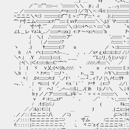
＿」＿ ﾔｵ ′ <,.ｨ-､_ ...
／￣:::冖:::::―:゛:::::::::::＼＼ jr」,{ _ . ..┐:::::::::::
＿ ／:::::::::::::::::::::::::::::::,≠=z::::::} /／7(＼>: :斗i: |::::::::::::::::::
>ニニニ＼ﾍ::》::::::::::::{;f冖ミ＞::冖ア:::丶＜ .}:.|:::::::::::::::::
宀 ｧ寸ニム/::::::::::z:ｧ:冖:::::ミxvｱ::::::::::::::::＼＼j;}` マ:::::::::
/ 寸^寸,￣ ,/:::::::::::`＼::}/:::ｨへ:::ヽ:::::＼h 
∠L＿レヾzﾆﾑ_..／::::::/≠:::zx」ｨ:ァ～=z::ﾍ:::::::`h 
.| ＼{ ,':::::::::::/::ア´ `,:::::::::丶
.| | ノ::::::::::/:7 /:::::::::丶::|
ヽ .} ﾔ::::::::::::{:7 u ／ ヽ::i:::::::::
h /.ﾍ ハ:}:::::::::ﾍ:!‐- .. _ , 、／x≠ぇ
＼ﾍ .| .Y ./::::::::}:::::{. ＿__` ''´L;;リ,う}::ハ
| ﾍ|＼ |＜ｨ:::/:::h::::C'¨宀`'' .:
| { ヾ ∨乂:{ﾍ/:}h,:/:/:/: 丶 u ハ:::::::::
＼h : 丶ｧ:≠:::｀::::ﾉ丶、 r‐__ コ 
ﾍ | .f/ｨ::::::::ﾊ::f ゛.／f丶 ` ― ┘..ィ7ノ |＼ﾉｲ::
‐-｡. ', | ﾍi:::::{ ヾ／ ｨ:x｀i｀` ｧ=ﾔ .| r:::7 ,/／|
｀, |/ へ! ゛_-=―::::L|＿,/( )h l j
h y ／／ア:::::::::::(,,,)斗¨～｀＞＜＜:::::::::::＼ 
v 〃:ｨ:::,｡zｧ''￣ ` 、 .／´ 
/ .ｲ:fﾆ|:/ﾆ./ ( ﾏﾑ:::::hﾍ
／／/ﾑ}ﾆｲﾆﾆ{ ＿ J .}ニi:
. ／／: : :lニニニﾆ八 ／ﾆ) __ .jﾆﾆvﾆﾘﾆ}
. ／: : : : fニニニニニニﾆﾆ/ . 寸ム /ニニニニ,':ﾍ
ｲ: : : : : : |ニニニニニニニ,′ :, ヾニ`zイニニニニﾆi: : ',