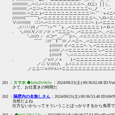
///////////////._-=ﾆﾆ./-=ニニニニニニニニニ=- _Oニ）││ | _
//////////////_-=ニﾆ/-=ニニニニニニニニニニニ=-_ノ ・ .
///////////// -=ニニ.)-=ニニニニニニニニニニニﾆ=-￣｀v-√ニ
////////////|￣￣￣).-=ニニニニニニニニニニニニ=-_＼O-=ニ
∨//////////|//|￣ﾆﾆﾆ=--=ニニニニニニニニニニﾆ=- }--=ニニニニ
､// / / / / |//l ／￣￣/＞''" ⌒)- _-=ニニニニニニニ }-
. ＼///////.V／/// ／/// ＞'"ニニニ=- _-=ニニニニﾆ=-_ 
＼//////〉/￣///.＞'"__／⌒)ﾆ=-_ -=ニニニニニニニ=-
￣￣ 〈////⌒T￣//// ／-=ニ=- _-=ニニニニニニニO
{/////////// イ-=ニニニ=- ＼-=ニニニニニニ
{//////// ／-=ニニニニニニニ＼-=ニニニニニニ
{////////ｲ ＼-=ニニニニニニ=-=ニニニニニニ
. ／∨/// ／∧ }-=ニニニニニニニニニニニニ
／ﾆﾆ ∨//////∧ .}-=ニニニニニニニニニニニニ
／ニニﾆﾆ∨//////∧/-=ニニニニニニニニニニニニニニ
201 ：
スマホ
◆hs6uDv9e5o
：2024/09/21(土) 00:36:02.68 ID:V
さて、お仕置きの時間だ
202 ：
隔壁内の名無しさん
：2024/09/21(土) 00:36:53.40 ID:hW
当然だよね
仕方ないからってそういうことばっかりするから免罪で
203 ：
◆bQL5PxL53w
：2024/09/21(土) 00:36:57.63 ID:sdEqsO