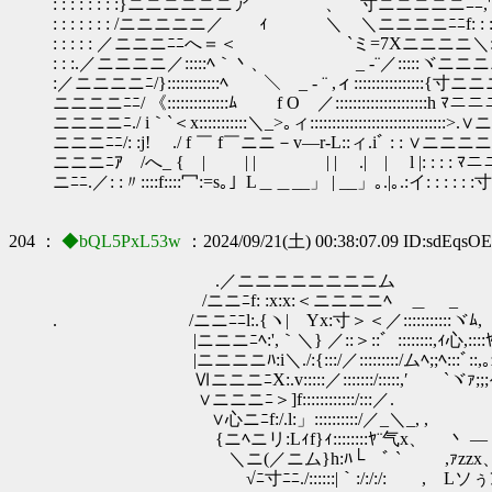
: : : : : : : :}ニニニニニニア 、 寸ニニニニニﾆﾆ,': 
: : : : : : : /ニニニニニ／ ｨ ＼ ＼ニニニニﾆﾆf: : 
: : : : : ／ニニニﾆﾆへ＝＜ `ミ=7Xニニニニ＼: : :
: : :.／ニニニニ／:::::ﾍ｀丶、 _ -¨／:::::ヾニニニニ.＼:
:／ニニニニﾆ/}::::::::::::ﾍ ＼ _ - ¨ ,ィ::::::::::::::::{寸ニ
ニニニニﾆﾆ/ 《::::::::::::::ﾑ f O ／:::::::::::::::::::::h ﾏ
ニニニニﾆ./ i｀`＜x:::::::::::＼_>｡ィ::::::::::::::::::::::::::::
ニニニﾆﾆ/: :j! ./ f ￣ f￣ニニ－v―r-L::ィ.iﾞ : : ∨ニニニ
ニニニﾆｱ /へ_ { | | | | | .| | l |: : : : 
ニﾆﾆ.／: :〃::::f::::冖:=s｡」L＿＿__」 | __」｡.|｡.:イ: : : :
204 ：
◆bQL5PxL53w
：2024/09/21(土) 00:38:07.09 ID:sdEqsO
.／ニニニニニニニニム
/ニニﾆf: :x:x:＜ニニニニﾍ ＿ _
. /ニニﾆﾆl:.{ヽ| Yx:寸＞＜／:::::::::::
|ニニニﾆﾍ:',｀＼} ／::＞::゛::::::::,ｨ心,::::
|ニニニニﾊ:i＼./:{:::/／:::::::::/ムﾍ;;ﾍ:::ﾞ::,｡z
ⅥニニニﾆX:.v:::::／:::::::/:::::,′ `ヾｧ;;;ｨﾊ:
∨ニニニﾆ＞]f::::::::::::/:::／. ヾ;;}
∨心ニﾆf:/.l:」::::::::::/／_＼_, , i::
{ニﾍニリ:Lｨf}ｨ::::::::ﾔ¨气x、 丶 ― ‐ }
＼ニ(／ニム}h:ﾊ└ ﾞ ` ,ｧzzx、ﾞ,/l::
√ﾆ寸ﾆﾆ./::::::|｀:/:/:/: , L