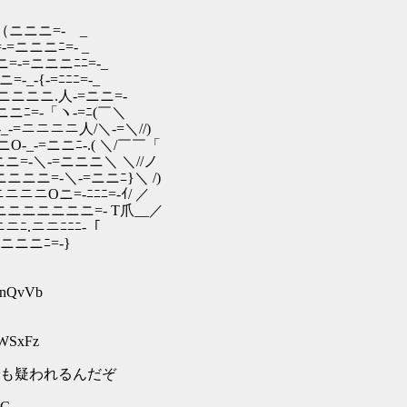
・ （ニニニ=- _
=-=ニニニﾆ=- _
ニ=-=ニニニﾆﾆ=-_
=-_-{-=ﾆﾆﾆ=-_
=Ｏ-=ニニニニ.人-=ニニ=-
-=ニニニﾆ=-「ヽ-=ﾆ(￣＼
_-=ニニニニ人/＼-=＼//)
-_-=ニニﾆ-.( ＼/￣￣「
=-＼-=ニニニ＼ ＼//ノ
=-＼-=ニニﾆ}＼ /)
Oニ=-ﾆﾆﾆ=-ｲ/ ／
ニニニニ=- T爪__／
ﾆ.ニニﾆﾆﾆ-「￣
ニニﾆ=-}
utnQvVb
IWSxFz
も疑われるんだぞ
EC