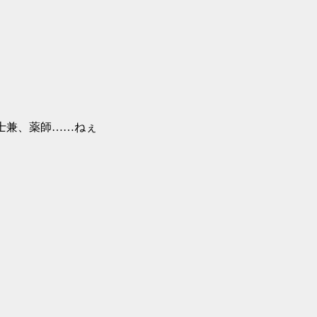
剣士兼、薬師……ねぇ