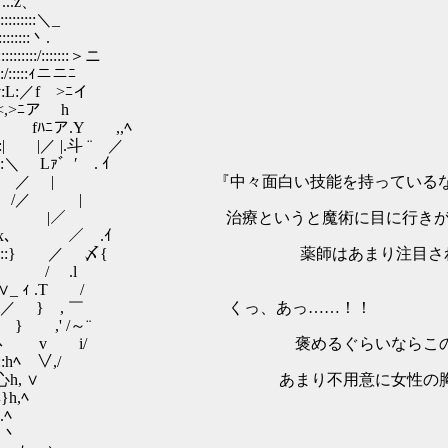
z、
::::::＼_
::::::::丶.
::::::/:::::::＞ニ
i::/:::::ｨニニﾆ
ﾞv:L:／f >ﾆイ
ｱ<,>ﾆア h
,, fﾊﾆア.Y ,,ﾍ
 |／ |.斗 ¨ ／
:＼ Lｧ゛′ . ｲ
xl::::i:::l:::/ ./ | / ／ | 『中々面白い技能を持っている
:|/ / /／ |
/:/:/:./ｲ:::::＼ﾞ ／ |／ 治療というと魔術に目に行き
::ミ:x、 ／ .ｲ
/<Y＼i::::::::l:::} ／ 〆{ 薬師はあまり注目
::ﾘﾔ / .l
 ∨_ ｨ .T /
:ノ::＼ ＼.| /i／ } , ￣ くっ、あっ……！！
ヽ } ,' /～¨
｀ヽ:_:::::::ヽ v i/ 褒めるぐらいならこ
 ∨,/
::}心h, ∨ あまり不用意に女性の胸に触
h,ﾍ
.ﾍ
 丶