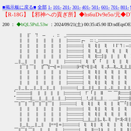
■掲示板に戻る■
全部
1-
101-
201-
301-
401-
501-
601-
701-
801-
【R-18G】【邪神への貢ぎ所】◆hs6uDv9e5o/元◆DY
200 ：
◆bQL5PxL53w
：2024/09/21(土) 00:35:45.90 ID:sdEqsO
|| ||¨ '! ‐- ． :: _:::::::::::::::::::::::::::::::::::::::::::::::::::::::::::::::
|| || || || || || |:::::::::::┌- ::: :_::::::::::::::::::::::::::::::::::::
|| || || || || || |:::::::::::::| l| l| || l| ｌl¨ '! : ‐-::::．:::
|| || || || || || |:::::::::::::| l| l|_|| l| l| || l| l| || |
|| || || || || || |:::::::::::::| l| l|::::] |j || || l| l| || ||
＿||＿|| || || || || |:::::::::::::| l| l|ﾞ「 || l| || l| l| || ||
||￣|| ￣|| ||冖||￢||＝|:::::::::::::|i=l|'=l| ||:-l| l| ..|l....l|,,_l|_||_||_|
|| || || || || || |:::::::::::::| l| l| || l| l| || l| l| || ||
|| || || || || || |:::::::::::::| l| l| || l| l| || l| l| || ||
|| || || || || || |:::::::::::::| l| l| || l| l| || l| l| || ||
＿||＿||_＿||＿||＿||＿|| |:::::::::::::|__||__|| ||__||__||_,｣|__||__||_||_||
ﾟ::::::::::::|| ￣||￣||￣||￣||￣|:::::::::::::|￣!¨「 || ll ￣ ￣|l::::::::|| || 
ﾟ::::::::::::||_＿||＿||＿||＿||＿|:::::::::::::|＿!_,|| ||__||＿ ＿__|l::::::::||_|
￣||￣|| ￣||￣||￣||￣|| |:::::::::::::| l| l| || l| l| || l|￣｢|| || |::
|| || || || || || |:::::::::::::| l| l| || l| l| || l| l| || ||
|| || || || || || |:::::::::::::| l| l| || l| l| || l| l| || ||
|| || || || || || |:::::::::::::|__||__|| ||,, l|.. l| ||=:l|-:l| || || |
||＿||_＿||＿|| ||==||＝|:::::::::::::| l| l| || l| l| || l| l| || || |::
￣||￣|| ￣|| || || || |:::::::::::::| l| l|::::] |j || || l| l| || || 