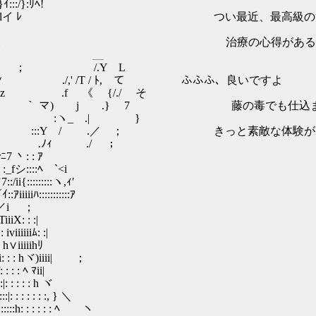
/}:ﾘﾍ!
.7 .ｲ:::ﾍ:lイ ﾚ つい最近、最高級の治
｀`:ｧ.Trｵ_ ﾍ:::::}ﾊi 治療の心得がある
L.」ム ＼＿ jﾊ/ ＿
:ｨ:::＼ {｀ヽ ； /.Y L
マ::X、Y∨ ./,' /T / ﾄ, て ふふふ、良いですよ
 ―`≠z .f 《 ゝ{/./ そ
:::`::: ヽ ｀ マ) j .} 7 藤の毒でも仕込
 i :ヽ_ .| }
ﾑ. u :::Y / .／ ； きっと素敵な体験が
 h: . .ﾉｨ ./ ；
ﾆ7 丶: : ｱ
_fシ::::ﾍ `<i
i{:::::::::ヽ,ｨ′
iiﾊ:::::::::::ｱ
ih::／i ；
iX: : :|
iiiiiﾑ: :|
: h∨iiiiihﾘ
::::`i: : : hヾ)iiii| ；
 : : : ﾍ ﾏii|
::|: : : : : h ヾ
::|: : : : : : :, } ＼
::::::::::h: : : : : : ﾍ ヽ