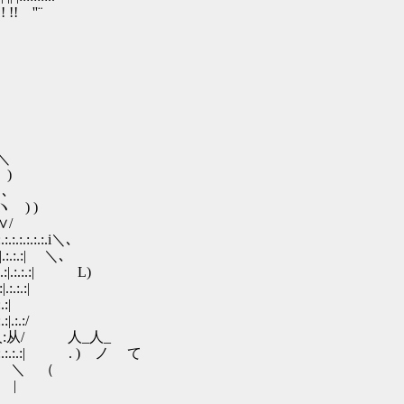
 !! ''¨
＼
)
 ､
ヽ ) )
∨/
:.:.:.i＼､
:.:.:| ＼､
:|.:.:.:| L)
.:.:|
:|
:.:/
八_人:从/ 人_人_
.:.:| . ) ノ て
人＿ く ＼ （
 |