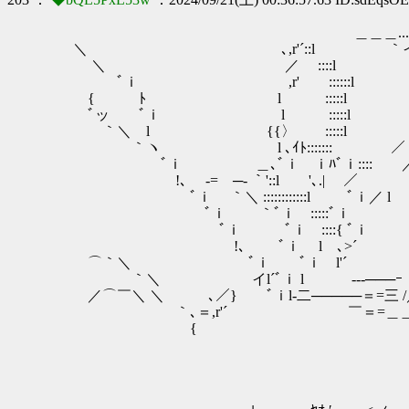
＿＿＿...,,,
＼ ､,r'´::l ｀イ． ｀'
＼ ／ ::::l ｀イ ＼:
ﾞｉ ,r' ::::::l :::::::＼
{ ﾄ l :::::l :::::::::::
ﾞッ ﾞｉ l :::::l :::::::::::
｀＼ l {{〉 :::::l ､ --------
｀ヽ l ､ｲﾄ::::::: ／ ,r'´￣￣￣｀＼
ﾞｉ ＿､ﾞｉ ｉﾊﾞｉ:::: ／ ,r'´ ::
!､ ‐= ─- ｀'::l '､.| ／ :::::::
ﾞｉ ｀＼ ::::::::::::l ﾞｉ／ l ::::::::
ﾞｉ ｀ﾞｉ :::::ﾞｉ l :::::::
ﾞｉ ﾞｉ ::::{ ﾞｉ l＿_＿ ::::
!､ ﾞｉ l ､>´￣ ￣｀'
⌒｀＼ ﾞｉ ﾞｉ l'´
｀＼ イl´ﾞｉ l ---───ｰ /
／⌒￣＼ ＼ ､／} ﾞｉl-二─────＝=三
｀､＝,r'´ ￣＝=＿＿＿ .／-
{ ￣￣三─＝