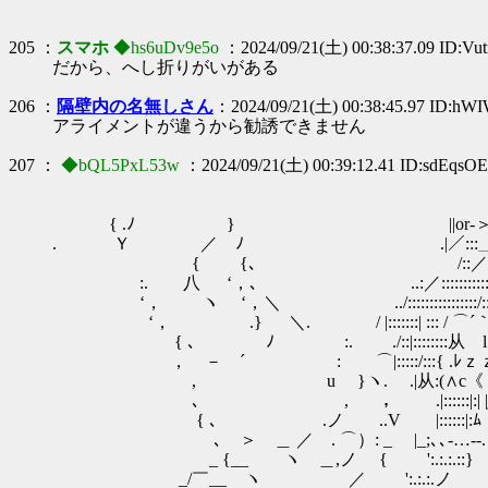
205 ：
スマホ
◆hs6uDv9e5o
：2024/09/21(土) 00:38:37.09 ID:V
だから、へし折りがいがある
206 ：
隔壁内の名無しさん
：2024/09/21(土) 00:38:45.97 ID:hW
アライメントが違うから勧誘できません
207 ：
◆bQL5PxL53w
：2024/09/21(土) 00:39:12.41 ID:sdEqsO
＿ 
{ .ﾉ } ||or-＞
. Ｙ ／ ﾉ .|／:::＿::::::::
ゝ { {､ /::／::::::::::＼:
:. 八 ‘，､ ..:／::::::::::::::::::::
‘， ヽ ‘，＼ ../::::::::::::::::/::::::::::::
‘， .} ＼. / |:::::::| ::: / ⌒´｀｀
{ ､ ﾉ :. ./::|::::::::从 lィ
， － ´ : ⌒|:::::/:::{ .ﾚｚｚｚﾐ
, u }ヽ. .|从:(∧c《 (ｉ)::::::::
､ , ， .|::::::|:| |
{ ､ .ノ ..V |::::::|:ﾑ u r
､ ＞ ＿ ／ . ⌒）: _ |_;､､-…‐
_ {__ ヽ ＿,ノ { ゞ':.:.:.
_/￣__ ヽ ／ ':.:.:.ノ