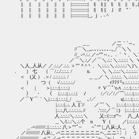
|| || || || || || |:::::::::::::| l| l| || l| l| || l| ,｣!
|| || || || || || |:::::::::::::| l| l| || ｣ l! '' ¨
|| || || || || || |:::::::::::::|_, ｊ．- ^
＿_ ／二｀`～､
//⌒＼_,,..､､､､､､..,_/⌒＼＼
//_ -=.:.: ／~"''～､、. ｀丶、＼
／⌒＼.:／／⌒＼.:.: ＼.:.:.:.: ＼ ヽ 
＼人_人从／ ／.:.:／.:.:. ＞''"＾^丶、＼:.:.:.＼.:.:.:.:.:＼)＼
. ） 七 （ ⌒/.:./.:.:.:. / u. ＼ ＼.:.:.:＼.:.:.:.:.:
＜ (乂 ） .＞/ .:.:.:.:.:. / ＿＿／ ＼ .:.:.:.:. ＼.:.:.:.:
） つ（ √.:.:.:.:.:./ ｨﾃﾃﾃ㍉.:.:.:.:.:.:.:.:.:.
＜ | ＞|.:.:.:|.:.:.:.| 〃 V⌒ﾟ'o∧ .:.:.:|.:.:.:|.
） ・ （ |.:.:.:|.:.:.:.| ﾉ /／/／/／⌒:.:.:.:|.:.:.
／⌒Y⌒｀＼|.:.:.:|.:.:.:.|_/ __ ､/／ u|.:.:.:|.:.:.:|.:
|.:.:.:|..:. 人 ∥´// ／￣ ＼ |.:.:.:|.:.:.:|.:.:.
|.:.:.八.:.:.:.:.:､// .':::::／⌒::) |.:.:.:|.:.:.:|.
人.:.:.:.:＼.:.:.:.＼ 乂::{::::r'''~ 
＿＼/|.:.:＼.:.个 u Y（ ／|.::.:.:.:.:
_ -=////////.:|.:.:.:.:.: 八＞''"ﾟ~￣￣~ﾟ"'' |_八从:
／/////////// 八从:_ -=ニニニニニニニニ=-_ニニﾆ〕 | う
／///////////////_ -=ニ／-=ニニニニニニニﾆ=-_ﾆ=- | つ |