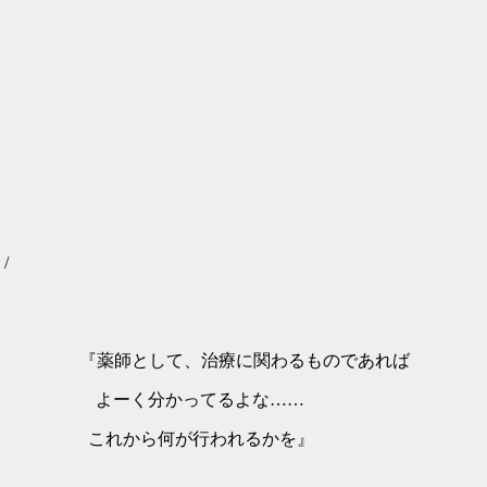
/
 ＿,／ , 『薬師として、治療に関わるものであれば
' よーく分かってるよな……
ァ' .} これから何が行われるかを』