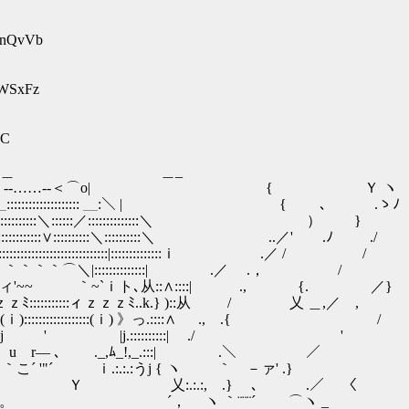
utnQvVb
IWSxFz
EC
＿_
-‐……‐-＜⌒o| { Ｙ ヽ
:::::::::::: ＿:＼ | { ､ .ゝﾉ
:::::／::::::::::::::＼ ） } 
::∨::::::::::＼::::::::::＼ ..／' .ﾉ ./
:::::::::::::::::::|::::::::::::::ｉ .／ / /
｀｀｀⌒＼|::::::::::::::| .／ .， /
'~~ ｀~`ｉト､从::∧::::| ., {. ／}
:::::::::::ィｚｚｚﾐ..k.} )::从 / 乂
::::::::::(ｉ) 》っ.::::∧ ., .{ /
j ' |j.::::::::::| ./ 
― ､ ._,ﾑ_!,_.:::| .＼ ／
-. ｀こ´ '"´ ｉ.:.:.:うj { ヽ ｀ －
::} Ｙ 乂:.:.:, .} ､ .／ 〈
 。 ´， ヽ ｀¨¨¨´ ⌒ヽ _