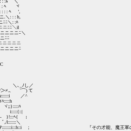
: :ﾑ ＼
: : ﾍ ヾ
 : ﾍ ',
 : : h,
ニニﾆﾆ＼: :ﾊ
ニニニニﾆﾆ＼il
:::>.∨ニニニニニﾆ＼
ニニﾆﾆ
ﾏニニニニニニ
 : :寸ニニニニﾆ
EC
ヾﾑ, ＼､_ﾉし／
ﾔ＞≠.、 `⌒) て
::::::i ／^
::::h
:::::ﾊ
:::{::|
!:::ﾍ{ ；
:::::＼
ソぅｱ::::::::i:::h::i ； 『その才能、魔王