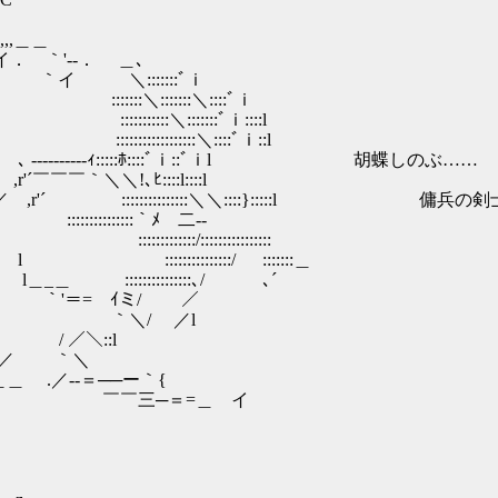
＿＿
‐-． ＿､
::::::ﾞｉ
:::::::＼::::ﾞｉ
＼:::::::ﾞｉ::::l
:::::::＼::::ﾞｉ::l
--ｨ:::::ﾎ::::ﾞｉ::ﾞｉl 胡蝶しのぶ……
＼!､ﾋ::::l::::l
:::::::::::::＼＼::::}:::::l 傭兵の
::::::::｀ﾒ￣二‐-
:::::/::::::::::::::::
::::::::/ :::::::＿
:::::::::::､/ ､´
＝= ｲミ/ ／
 ｀＼/ ／l
 ／＼::l
 /／ ｀＼
-＝──ー｀{
=＿ イ