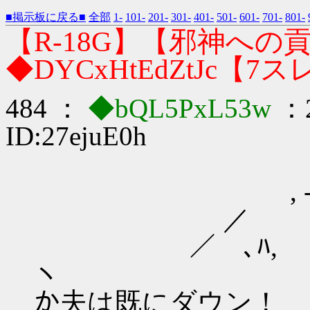
■掲示板に戻る■
全部
1-
101-
201-
301-
401-
501-
601-
701-
801-
【R-18G】【邪神への貢ぎ
◆DYCxHtEdZtJc【7
484 ：
◆bQL5PxL53w
：2
ID:27ejuE0h
, -──‐
／ 
／ ､
ヽ
か夫は既にダウン！