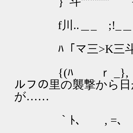
｝斗''""'''''''ﾞﾞ´ﾞ
f川..＿_ ;!_＿
ﾊ「マ三>K三斗
{(ﾊ ｒ 
ルフの里の襲撃から日
が……
｀ﾄ､ , =､ /