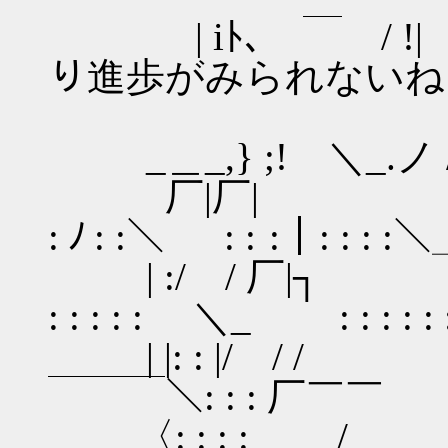
| iﾄ､ 
り進歩がみられないね
_＿_,} ;! ＼_.ノ /
厂|厂| ＿
: ﾉ : :＼ : : :｜: : :
| :/ / 
: : : : : ＼_ : : : : :
| |: : |/ /
￣￣￣＼: : : 厂￣￣ : 
〈: : : :