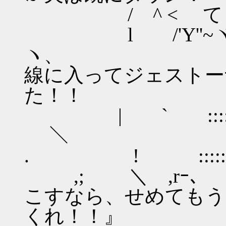
/ ^ 
l /'Y''
ヽ、 ク
線に入ってジェストー
た！！
| ` ::::::
＼
. ! :::::::
,; ＼ ,r
こすなら、せめてもう
くれ！！』