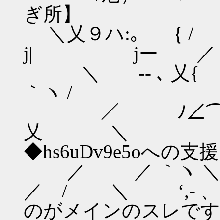
ぎ所】
＼乂９ハ:｡ ｛ /
j| jー ／
＼ -- ､ 乂{ { {
｀ヽ /
／ ﾉ∠⌒ヽ.,__＞
乂 ＼ 
◆hs6uDv9e5oへの
／ ／ ｀ヽ ＼: ﾟ｡
／ / ＼ ‘
のがメインのスレです