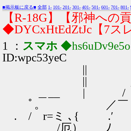
■掲示板に戻る■
全部
1-
101-
201-
301-
401-
501-
601-
701-
801-
【R-18G】【邪神への貢ぎ
◆DYCxHtEdZtJc【7
1 ：
スマホ
◆hs6uDv9e5
ID:wpc53yeC
|| ／ 
|| ／ ／
＿__ | / 
ﾟ。 ／￣
. / r=ミ ､{ .′
/厄） ﾉ