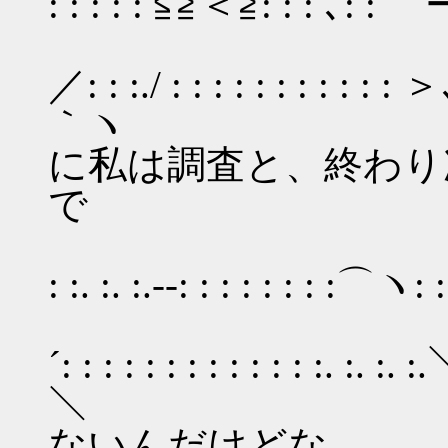
: : : : : ≦≧＜≧: : : ､: : 
／: : :
／: : :./ : : : : : : : : : : : ＞､
｀ヽ 
に私は調査と、終わり
で
´: : : : 
: :. :. :.‐-: : : : : : : :⌒ヽ: 
': : : : 
´: : : : : : : : : : : : :. :. :. :
＼ 君に
ないんだけどな