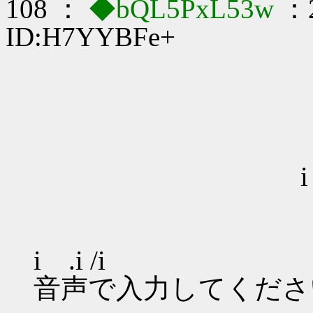
108 ：
◆bQL5PxL53w
：2
ID:H7YYBFe+
, ､ -‐ 
／ "
./i
i i
i .
i 
i .i /i 
音声で入力してくださ