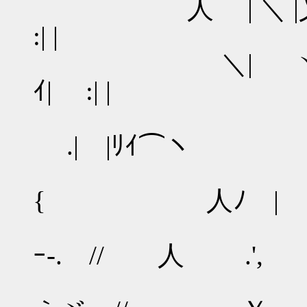
人 | ＼ |乂| .
:| |
＼| ヽ .
ｲ| :| |
|乂 |
.| |ﾘｲ⌒ヽ
乂.
{ 人ﾉ | 
/ 
ｰ-. // 人 .',
/ 