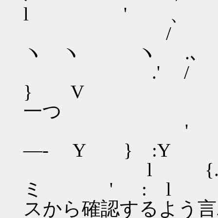
l ' 、 ' 
/ 
ヽ ヽ ヽ .､
.' /
} V 
一つ
' l .
―‐ Y } :Y
l {. | 
ミ ' : 
スから確認するよう言