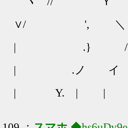
｀ヾ // Ｙ
/ 
∨/ ', ＼
乂 从
| .} /
/¨ヽ 
| .ノ イ
/ /
| Y. | |
109 ：
スマホ
◆hs6uDv9