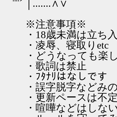
¨¨´ │.......∧∨
※注意事項※
・18歳未満は立ち
・凌辱、寝取りetc
・どうなっても楽し
・歌詞は禁止
・ﾌﾀﾅﾘはなしです
・誤字脱字などみの
・更新ペースは不定
・喧嘩などはしない