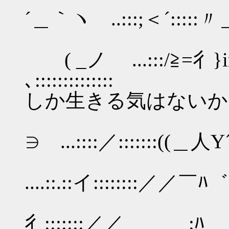
´＿｀ヽ ..:::;＜´:::::〃＿:::::
/:::::
( _ノ ...:::/≧=彳}ir
､::::::::::
しか生きる気はないか
ﾊ::::::
∋ ...::::／:::::::((＿人Y´::::
{::::/
....::.::イ::::::::／／
イ ﾄ/´::
彳:::::::／／ :ﾊ ﾄヾ､:::