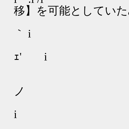
移】を可能としていた
iヽ' ､
｀ i
i 〉､__ ､.,
ｪ' i 本
.i ｀'ｰ--‐''
i´ヽ , ヽ
ノ
ゝ.,iヽｰ
i 【可能
i/ i´ ｀