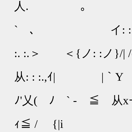
人. ｡ ｰ=彡: : : :
乂( { :/ {: : : 
` ､ イ: : /: :/
{/ 人: : :. :
:. :.＞ ＜{ノ: :ノ}/| 
＼: ::i 
从: : :.,ｲ| |｀Y ﾉ
ヽ{ 
ﾉ'乂( ﾉ ` - ≦ 从xｰ
ｨ≦ / {|i ﾉﾊ