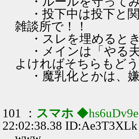
・ルールを守ってみ
・投下中は投下と関
雑談所で！！
・スレを埋めるとき
・メインは「やる夫
よければそちらもどう
・魔乳化とかは、嫌い
101 ：
スマホ
◆hs6uDv9
22:02:38.38 ID:Ae3T3XLk
www