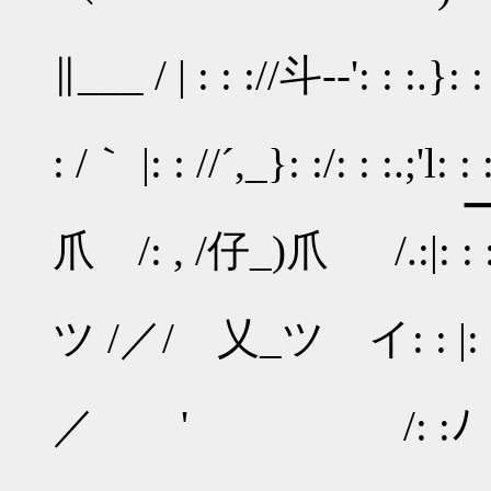
ゝ´: : :/ 
∥___ / | : : ://斗‐-': : :.}: : 
／: : : : :.': :{
: /｀ |: : //´,_}: :/: : :.;'l:
ー=彡 : : : : :
爪 /: , /仔_)爪 ゝ /.:|: : :
/ : : ／: : : 
ツ /／/ 乂_ツ イ: : |: : 
∥: :/,: ::,: :
／ ' /: :ﾉ イ: : 
: : //:.:/j: : 