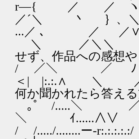
r―{ ／ ／ ヽ} : |
／´＼ 丶 ｝、
...／ ､ ／ ／∨:|
＼ ／＼
せず、作品への感想や
/ ／＼ ／ ﾉ「} 
＜| |:.:.
何か聞かれたら答える
｡ﾟ /.....＼ ／:.{/
＼ ｲ......∧∨
/ /...../........ー‐r:.:.:.:.