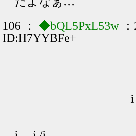
だよなぁ…
106 ：
◆bQL5PxL53w
：2
ID:H7YYBFe+
, ､ -‐ 
／ "
./i
i i
i .
i 
i .i /i 