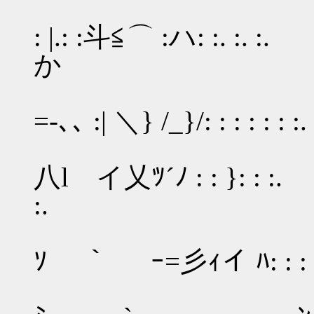
ｰ=彡 ｨ: : ／:,:
: |.: :斗≦⌒ 
か
／ ／イ/
=‐､､ :| ＼} /_}/: : : : : : :. 
. : : : : : :
八l イ乂ﾂ´ﾉ : : }: : :.
:. す
／: : : : : : :
ｿ ｀ ｰ=彡ｨイ ﾊ: : : :
: : :.ｲ: :〃