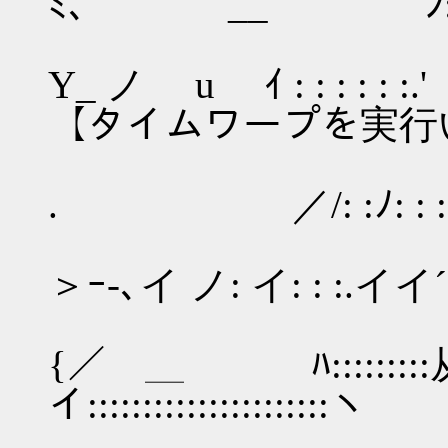
ﾐ､ ` __ ﾝ: : : :
{´ ⅱ/: : :.
Y_ ノ u ｲ 
【タイムワープを実行
乂人: : :./: 
. ／/: :ﾉ: : : :
｀ 寸人/
＞ｰ-､イ ノ: イ: : :.イイ
,ｨ､
{／ ＿ ﾊ:::::::::从
イ::::::::::::
/:::