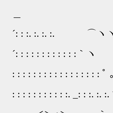
＿
´: : :. :. :. :. ⌒ヽ
´: : : : : : : : : : : 
: : : : : : : : : : : : : : : :
／: 
: : : : : : : : : : :. _: : :. :. :
ー＝彡: :