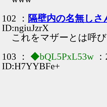
102 ：
隔壁内の名無しさ
ID:ngiuJzrX
これをマザーとは呼び
103 ：
◆bQL5PxL53w
：2
ID:H7YYBFe+
, ､ -‐ 
／ "
./i