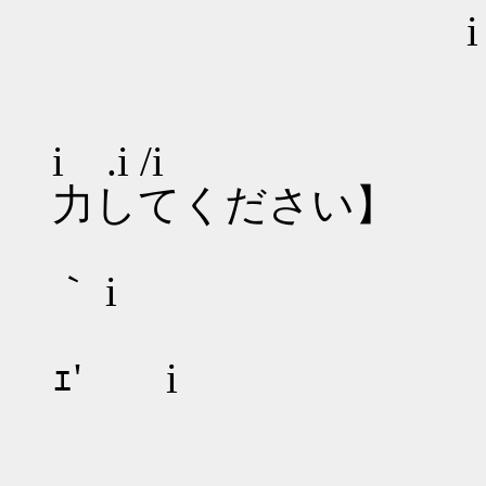
i i
i .
i 
i .i /i 
力してください】
iヽ' ､
｀ i
i 〉､__ ､.,
ｪ' i
.i ｀'ｰ--‐''
i´ヽ , ヽ