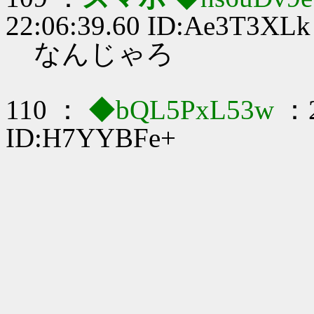
22:06:39.60 ID:Ae3T3XLk
なんじゃろ
110 ：
◆bQL5PxL53w
：2
ID:H7YYBFe+