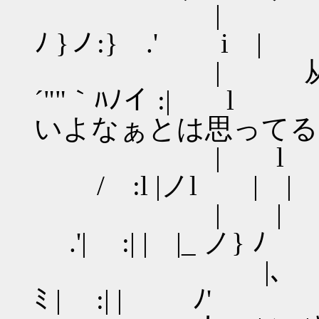
| { 乂r
ﾉ }ノ:} .' i |
| 从.
´""｀ﾊﾉイ 
いよなぁとは思ってる
| l .＼＼
/ :l |ノl | |
| | l ＞
.'| :| | |_ ノ} ﾉ
|､ :| ﾄ､
ﾐ | :| | ﾉ'