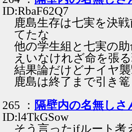
ID:RbaF62Q7
鹿島生存は七実を決戦
てたな
他の学生組と七実の助
えいなけれざ命を張る
結果論だけどナイヤ襲
鹿島は終了まで引き篭
265 ：
隔壁内の名無しさ
ID:l4TkGSow
そう言ったifルート