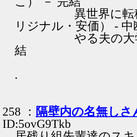
こ） － 完結
異世界に転移して
リジナル・安価） - 中
やる夫の大学生日記
結
.
258 ：
隔壁内の名無しさ
ID:5ovG9Tkb
居残り組先輩達のスキ