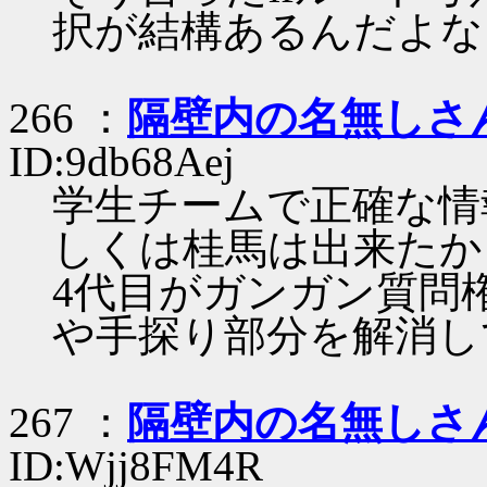
択が結構あるんだよな
266 ：
隔壁内の名無しさ
ID:9db68Aej
学生チームで正確な情
しくは桂馬は出来たか
4代目がガンガン質問
や手探り部分を解消し
267 ：
隔壁内の名無しさ
ID:Wjj8FM4R