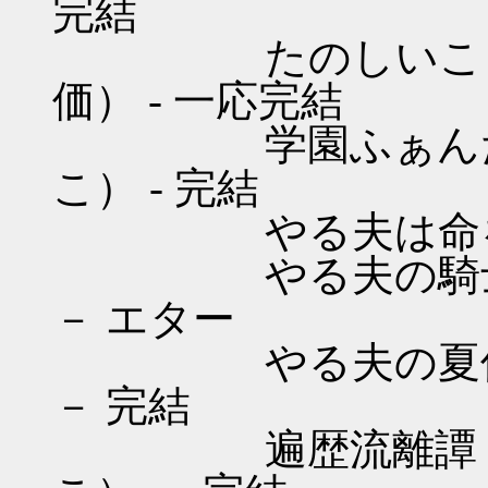
完結
たのしいこうこう
価） - 一応完結
学園ふぁんたじい
こ） - 完結
やる夫は命を的に
やる夫の騎士道 
－ エター
やる夫の夏休み 
－ 完結
遍歴流離譚 （オ