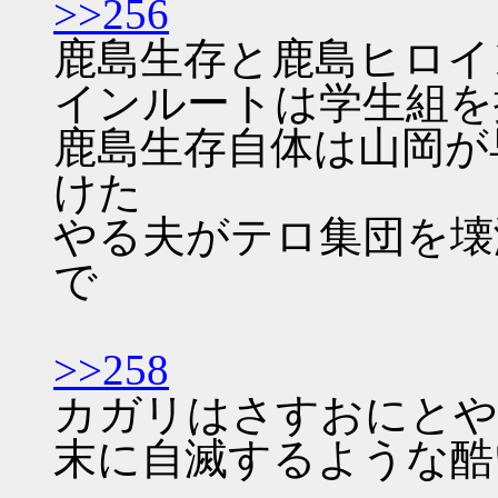
>>256
鹿島生存と鹿島ヒロイ
インルートは学生組を
鹿島生存自体は山岡が
けた
やる夫がテロ集団を壊
で
>>258
カガリはさすおにとや
末に自滅するような酷