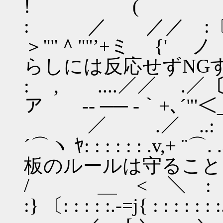
! (
: ／ ／／ :〔
＞''"＾"''’
らしには反応せずNG
: , ....／／ 
ア -‐ ── -｀+､
／ .／ ..:〔 ,
´⌒ヽ ﾔ: : : : : 
板のルールは守ること
/ ＿ < ＼ :〔ﾊ( ／.: 
:} 〔: : : : :.-=j{ : : : : : 