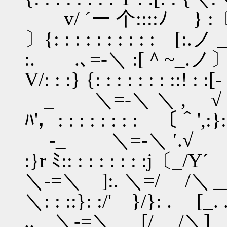
v/ ´ー 个::::ﾉ } :〔
〕{: : : : : : : : : : [:
:. .､=-＼ :[＾~
V/: : :} {: : : : : : : ::! :
_ ＼=-＼ ＼ , √ 
ﾊ'，: : : : : : : : 〔＾',:}
-_ ＼=-＼ ′.√ .
:}r ﾐ:: : : : : : : :j〔_/Y´
＼-=＼ ]:. ＼=/ /＼
＼: : ::}: :/' }/}: . [_. 
.. ＼-=＼ [/ /＼] . 