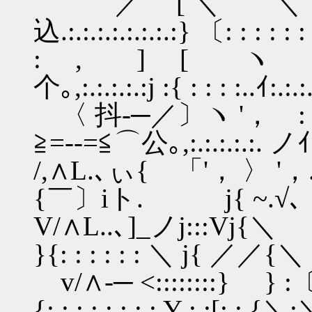
／ [ ＼ ＼〔:y'
込.:.:.:.:.:.:.:.:} 〔: : : : : : .
: , ] [ ヽ 〔(／
个｡,:.:.:.:.:j :{ : : : :..ｲ:.:.:.
〈 抖-─／〕ヽ '， :〔{
≧=--=≦⌒公｡,:.:.:.:.:.
/,∧L.､ぃ{ 「'， 〉 '，.:〔
{￣〕iト. j{ ~.√､ ~
V/∧L..､]_ノj:::Vj{＼ 〔':_:_:
}{: : : : : : ＼ j{ ／／{＼
v/∧-─ <::::::::} } :〔
{: : : : : : : : Y : :[: : {＼