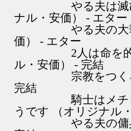
やる夫は滅びに備
ナル・安価） - エター
やる夫の大華旅行
価） - エター
2人は命を的に稼
ル・安価） - 完結
宗教をつくろう! 
完結
騎士はメチャシ
うです （オリジナル・
やる夫の傭兵道 