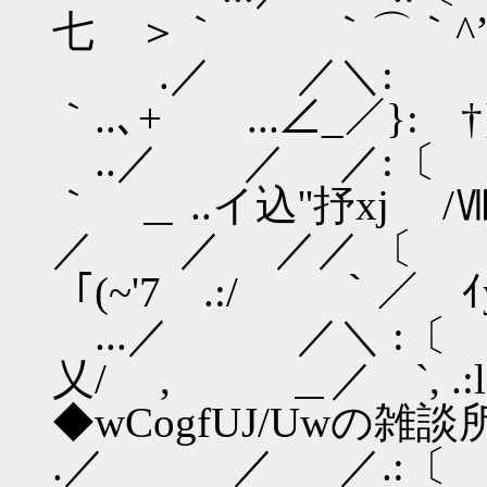
七 ＞｀ ｀⌒｀^’
.／ ／＼:
｀..､+ ...∠_／}: †
..／ ／ 
｀ ＿ ..イ込''抒xj /
／ ／ ／／ 
「(~'7 .:/ ｀／ ｲy!
...／ ／＼ :〔
乂/ , ＿／ 
◆wCogfUJ/Uwの雑
.／ ／ ／.:〔 _.: