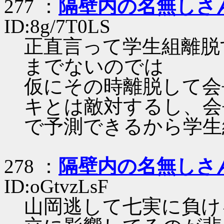
277 ：
隔壁内の名無しさ
ID:8g/7T0LS
正直言って学生組離脱
までないのでは
仮にその時離脱して会
キとは敵対するし、会
で予測できるから学生
278 ：
隔壁内の名無しさ
ID:oGtvzLsF
山岡逃して七実に負け