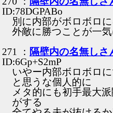
270 ：
隔壁内の名無しさ
ID:78DGPABo
別に内部がボロボロに
外敵に勝つことが一気
271 ：
隔壁内の名無しさ
ID:6Gp+S2mP
いやー内部ボロボロに
と思うな個人的に
メタ的にも初手最大派
がする
全てやる夫が抜けるか