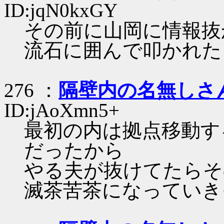
ID:jqN0kxGY
その前に山岡に情報抜
流石に囲んで叩かれた
276 ：
隔壁内の名無しさ
ID:jAoXmn5+
最初の内は拠点移動す
だったから
やる夫が抜けてたらそ
滅茶苦茶になっていき