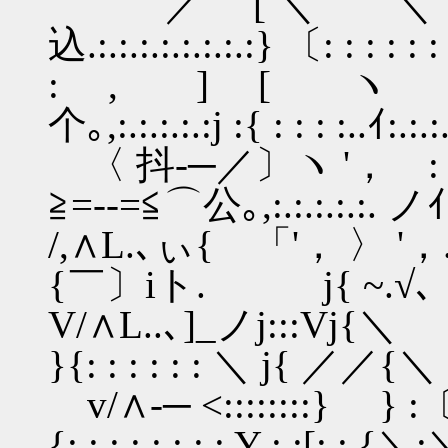
／ [ ＼ ＼〔:y'
込.:.:.:.:.:.:.:.:} 〔: : : : : : .
: , ] [ ヽ 〔(／
个｡,:.:.:.:.:j :{ : : : :..ｲ:.:.:.
〈 抖-─／〕ヽ '， :〔{
≧=--=≦⌒公｡,:.:.:.:.:.
/,∧L.､ぃ{ 「'， 〉 '，.:〔
{￣〕iト. j{ ~.√､ ~
V/∧L..､]_ノj:::Vj{＼ 〔':_:_:
}{: : : : : : ＼ j{ ／／{＼
v/∧-─ <::::::::} } :〔
{: : : : : : : : Y : :[: : {＼