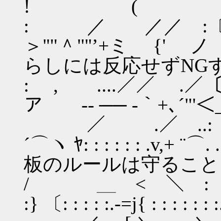
! (
: ／ ／／ :〔
＞''"＾"''’
らしには反応せずNG
: , ....／／ 
ア -‐ ── -｀+､
／ .／ ..:〔 ,
´⌒ヽ ﾔ: : : : : 
板のルールは守ること
/ ＿ < ＼ :〔ﾊ( ／.: 
:} 〔: : : : :.-=j{ : : : : : 