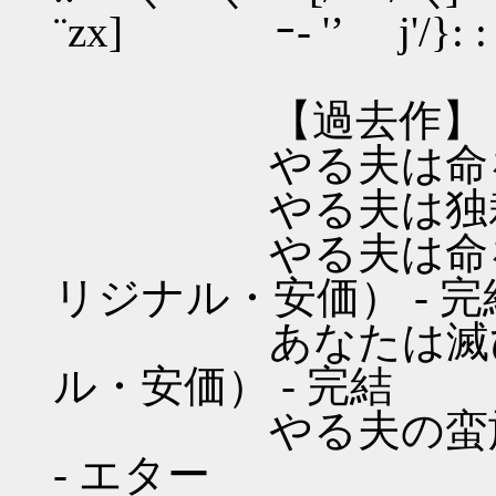
¨zx] ｰ- '’ j'/}: : 
【過去作】
やる夫は命を的に
やる夫は独裁制を
やる夫は命を的に
リジナル・安価） - 完
あなたは滅びを見
ル・安価） - 完結
やる夫の蛮族経済
- エター