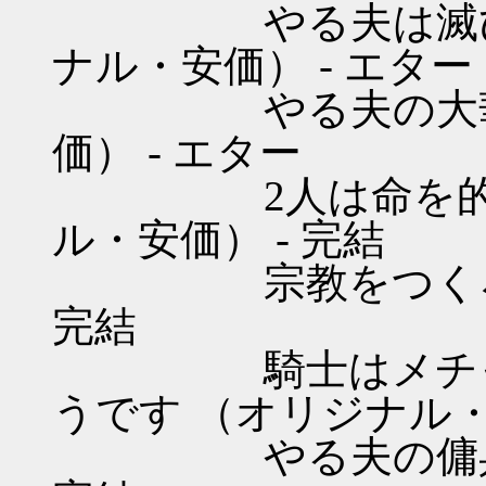
やる夫は滅びに備
ナル・安価） - エター
やる夫の大華旅行
価） - エター
2人は命を的に稼
ル・安価） - 完結
宗教をつくろう! 
完結
騎士はメチャシ
うです （オリジナル・
やる夫の傭兵道 