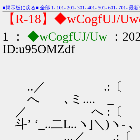
■掲示板に戻る■
全部
1-
101-
201-
301-
401-
501-
601-
701-
最新5
【R-18】◆wCogfUJ/
1 ：
◆wCogfUJ/Uw
：2022
ID:u95OMZdf
..／ 
へ ､ミ.... _
／ へ :
斗’ ‘_..二L..ヽ]＼)ヽ- ､
...／ .