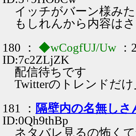
イッチがバーン様みた
もしれんから内容はさ
180 ：
◆wCogfUJ/Uw
：2
ID:7c2ZLjZK
配信待ちです
Twitterのトレンド
181 ：
隔壁内の名無しさ
ID:0Qh9thBp
ネタバレ見るの怖くてtw