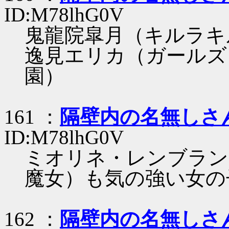
ID:M78lhG0V
鬼龍院皐月（キルラキ
逸見エリカ（ガールズ
園）
161 ：
隔壁内の名無しさ
ID:M78lhG0V
ミオリネ・レンブラン
魔女）も気の強い女の
162 ：
隔壁内の名無しさ