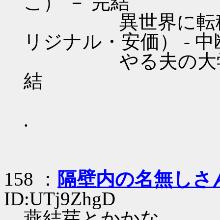
こ） － 完結
異世界に転移して
リジナル・安価） - 中
やる夫の大学生日記
結
.
158 ：
隔壁内の名無しさ
ID:UTj9ZhgD
燕結芽とかかな