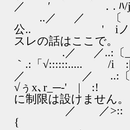
／ ′ ．. ﾊ/j
..／ ／ 〔 
公.. '
スレの話はここで。
.／ ／..:〔
｀.:「√::::::..... /i
／ ／ ..:〔
√ぅx､r_─-'
に制限は設けません。
／ ／>::
{ ,､v'√: