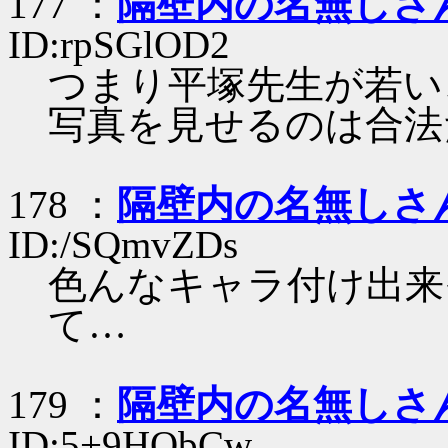
177 ：
隔壁内の名無しさ
ID:rpSGlOD2
つまり平塚先生が若い
写真を見せるのは合法
178 ：
隔壁内の名無しさ
ID:/SQmvZDs
色んなキャラ付け出来
て…
179 ：
隔壁内の名無しさ
ID:5+9HObCw