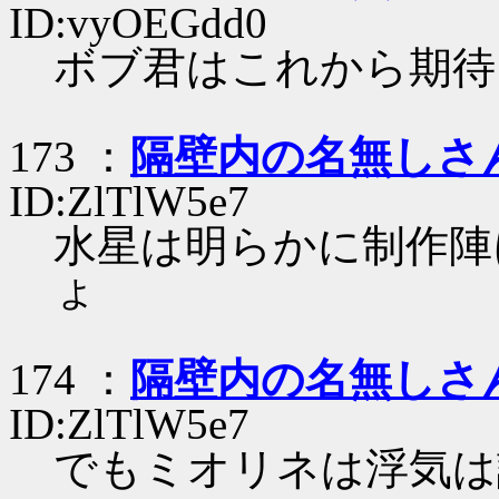
ID:vyOEGdd0
ボブ君はこれから期待
173 ：
隔壁内の名無しさ
ID:ZlTlW5e7
水星は明らかに制作陣
ょ
174 ：
隔壁内の名無しさ
ID:ZlTlW5e7
でもミオリネは浮気は