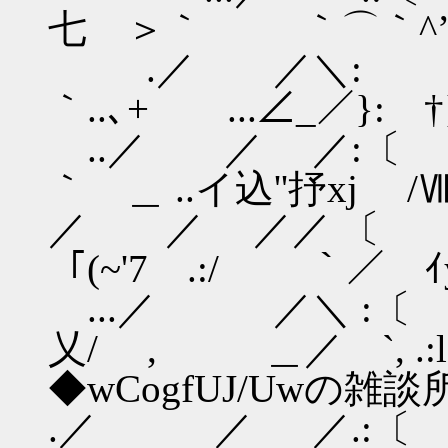
七 ＞｀ ｀⌒｀^’
.／ ／＼:
｀..､+ ...∠_／}: †
..／ ／ 
｀ ＿ ..イ込''抒xj /
／ ／ ／／ 
「(~'7 .:/ ｀／ ｲy!
...／ ／＼ :〔
乂/ , ＿／ 
◆wCogfUJ/Uwの雑
.／ ／ ／.:〔 _.: