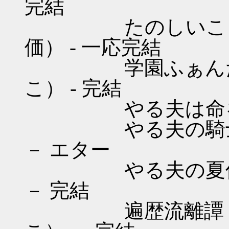
完結
たのしいこうこう
価） - 一応完結
学園ふぁんたじい
こ） - 完結
やる夫は命を的に
やる夫の騎士道 
－ エター
やる夫の夏休み 
－ 完結
遍歴流離譚 （オ