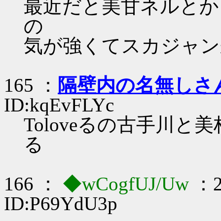
最近だと美甘ネルとか
の
気が強くてスカジャン
165 ：
隔壁内の名無しさ
ID:kqEvFLYc
Toloveるの古手川
る
166 ：
◆wCogfUJ/Uw
：2
ID:P69YdU3p