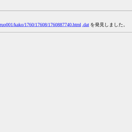
/yaruo001/kako/1760/17608/1760887740.html
.dat
を発見しました。