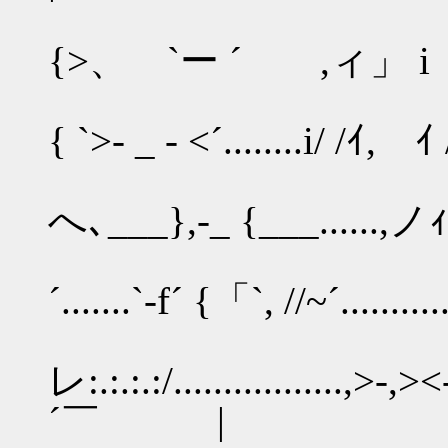
', i|
{>、 `ー ´ ,ィ」 i | /
.', 、 
{ `>- _ - <´........i/ /ｲ, ｲ /
',{ , 
へ､___},-_ {___......,ノｨ＜_
'} ,':
´.......`-f´ {「`, //~´.........
レ:.:.:.:/.................,>-,>
´￣ |