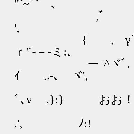
"´~ﾞ` ､
,ﾞ ,.
', ＿_
{ , γ
ｒ'´-－-ミ:､
ー '^ヾﾞ. ` ;-.
ｲ ,.-､ ヾ',
ヾ〉＞-- y: : : 
ﾞ､ν .}:} お
~ ,': :／ ;
.', ﾉ:!