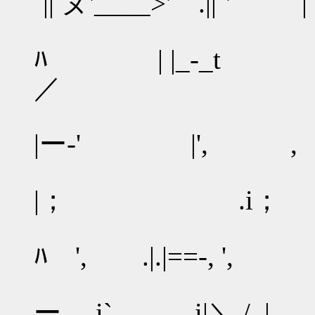
´|| ヌ'____>' .||`
ﾊ | |_-_t i
／
',
|ー-' |', ,
；
|； .i； | l
ﾊ ', .|.|==-, ', 
.,' t_
ー i`、 i|＼./ .|