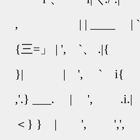
, | | ____ | `
,'
{三=」 | ', `、
.
}| | ', 
.
,'.} ___. | 
, 
＜} } | ', 