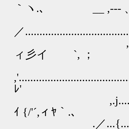
｀ヽ.､ __ ,--- 
／.............................
,.'.....................
ィ彡イ `, ；
,'.............................
ﾚ'
,.j......................
ｲ {/'´,ィﾔ｀.､
.／...{.................