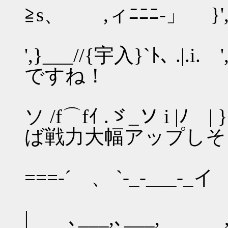
≧s、 ,ィﾆﾆﾆ-」 }', ﾘ...
` ､ , / ﾒ､
',}___//{宇入}`ﾄ､ .|
ですね！
`, ` ,
ソ /f⌒fｲ .ゞ_ソ i |
ば戦力大幅アップしそ
.', `
===-´ 、 `-_-___-_イ
.', |
| ､___,､___, ,} 