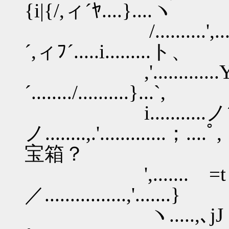
{i|{/,ィ´ﾔ....}....ヽ
/..........',...., 
´,ィﾌ´.....i.........ト、
,'.............Y,
´......../..........}...`,
i...........ノ´三
ノ........,.'......
宝箱？
',.......ゝ=tィ´ﾍ￣
／................,'.......}
ヽ.....,､jJ 