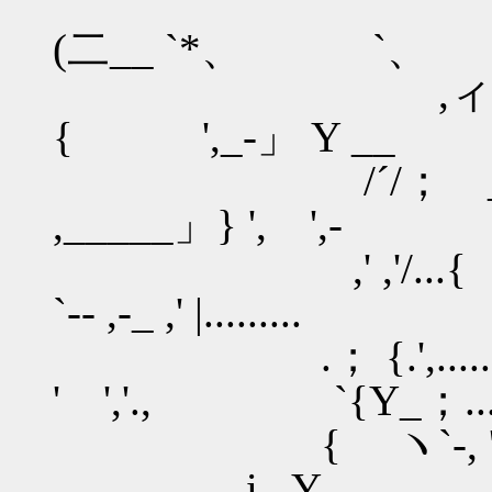
ﾉ_,イ_/ﾊ>' /
(二__ `*、 `、
,ィ「 __､.__
{ ',_-」 Y __ `
/´/； _____
,_____」} ', ',- } }
,' ,'/...{ ーｲ' 
`-- ,-_ ,' |.........
.； {.',.....{
' ','., `{Y_；.....
{ ヽ`-, ' //|
, i...Y..........