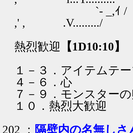
`- _,ｲ / ', 
,' , .V........./
熱烈歓迎
【1D10:10】
１－３．アイテムテー
４－６．心
７－９．モンスターの
１０．熱烈大歓迎
202 ：
隔壁内の名無しさ