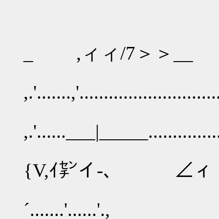
_-- 
,.―'.´......
_ ,ィィ/7＞＞__
,.'.......,'.................
,.'......___|_____......
{...../--- __
{V,ｲ㌢イ-､ ∠ィ
,ィ㍗ィ' ￣,--
´.......'......'.,