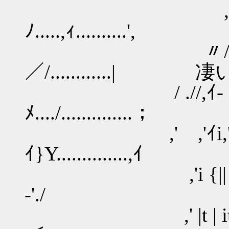
,ィ／/ヽ , 'ィ㍉
ﾉ.....,ｨ..........',
〃/// }-{ ｲ0ﾘ 
／/...........
/ .//,ｲ- '´ {` `´-,
ﾒ..../..............；
,' ,'ｲi,'| |` `
ｲ}Y..............,ｲ
,'i {|| | ', 「￣
-'./
,' |t | it, ',`f:.:.