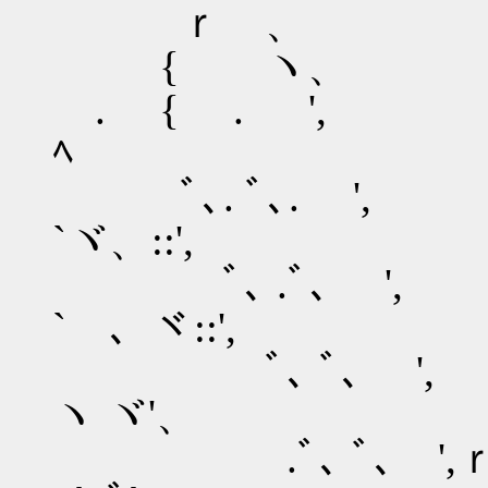
ｒ 、
{ ヽ、 __.
. { . ', , ィ"
ﾍ
ﾞ､. ﾞ､. ',
`ヾ、::',
ﾞ､ .ﾞ､ ', ﾑ
` 、ヾ::',
ﾞ､ ﾞ､ 
ヽ ヾ'、
.ﾞ､ ﾞ､ ',ｒ