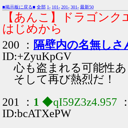
■掲示板に戻る■
全部
1-
101-
201-
301-
最新50
【あんこ】ドラゴンク
はじめから
200 ：
隔壁内の名無しさ
ID:+ZyuKpGV
心も盗まれる可能性あ
そして再び熱烈だ！
201 ：
1
◆qI59Z3z4.957
：
ID:bcATXePW