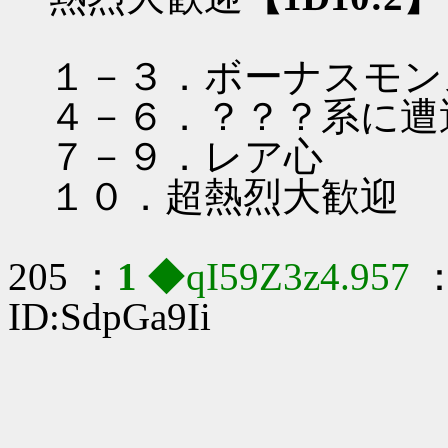
１－３．ボーナスモン
４－６．？？？系に遭
７－９．レア心
１０．超熱烈大歓迎
205 ：
1
◆qI59Z3z4.957
：
ID:SdpGa9Ii
__ ---
,..ィ.´..........