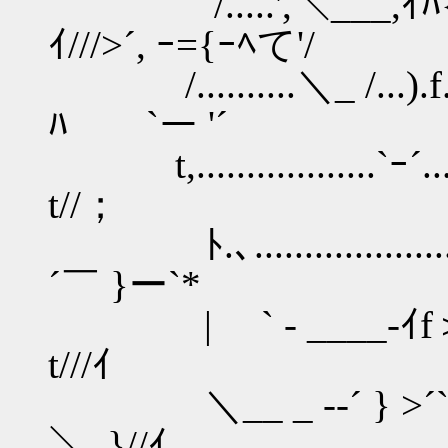
/.....',＼___,ｲﾊ{, ,
ｲ///>´, ｰ={ｰﾍて'/
/..........＼_ /...
ﾊ `ー '´
t,..................`ｰ´.
t//；
ﾄ.､..................
´￣ }ー`*
| ` - ____-ｲf＞´
t///ｲ
＼__ _ --´ } >
＼,.}//ｲ