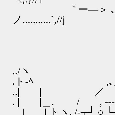
` ー―＞ ､__/ 
ノ...........`,//j
../ヽ
.ト-ﾍ ,､__,
..| | ／
. | |＿. / , --
| | トヽ､/‐┬┘ ○ └┬