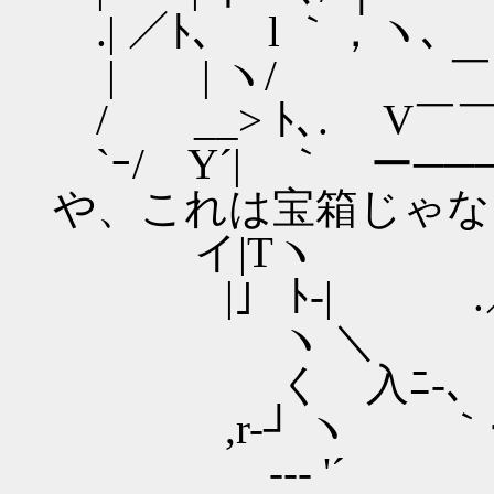
.| ／ﾄ､ l ｀，ヽ､
| | ヽ/ ￣￣ 
/ __> ﾄ､. V￣￣￣￣
`ｰ/ Y´| ｀ 
や、これは宝箱じゃな
ゝイ|Tヽ |
|」 ﾄ-| .／|
ヽ ＼ |＼
く 入ﾆ-､ ／ヽ
,r-┘ ヽ ｀ー 
ゝ--‐ '´