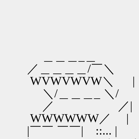
＿＿＿_＿
／＿＿＿＿/￣＼
WVWVWVW＼ |
＼/＿＿＿_ ＼/
／ ／|
WWWWWW／ |
|￣￣ ￣￣| ::... |