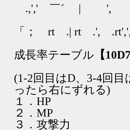
.,',' ￣´ |
,' 
「； rt .| rt .
成長率テーブル
【10D7
(1-2回目はD、3-4
ったら右にずれる)
１．HP
２．MP
３．攻撃力