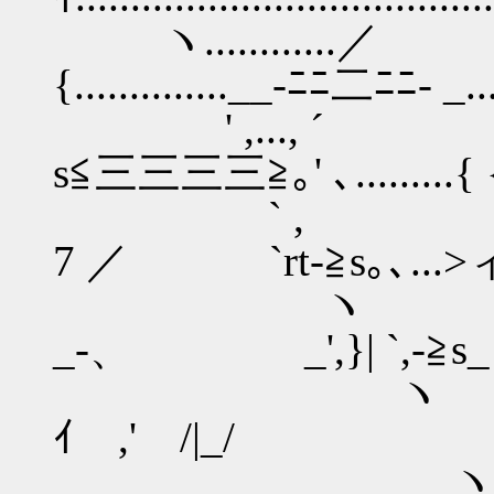
ヽ............
{..............__-ﾆﾆ二ﾆﾆ- _.
' ,..., ´ ﾟ､ /
s≦三三三三≧｡' ､.........{ {
` , ﾟ, /..
7 ／ `rt-≧s｡､...>ィ
ヽ ', {......
_-、 _',}| `,-≧s_
ヽ _ ﾟ,'.
ｲ ,' /|_/ ´"""'`} 
ヽ fフ, `,