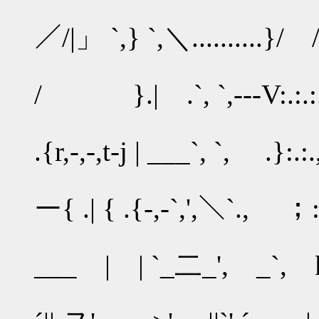
./:.:.:.:
／/|」 `,} `,＼........
{__r.:
/ }.| .`, `,---V
.ﾄ､
.{r,-,-,t-j | ___`, 
.{:{
ー{ .| { .{-,-`,
',:t」 
___ | | `_二_', _
.' 