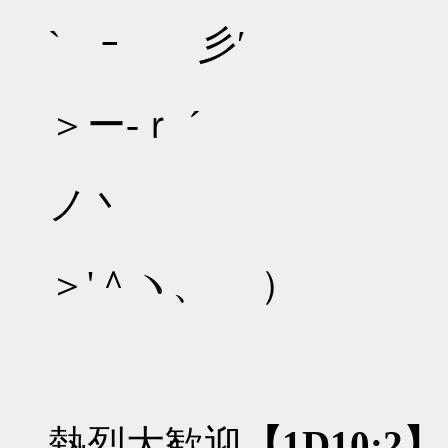
{:': ／;r
` ｰ 彡′
ﾞ、／: : 
＞ー‐ｒ ´
ヽ: : : :'; : 
ノ丶
丶、ﾞ､
＞'＾ヽ、 ）
丶へ
熱烈大歓迎
【1D10:2】