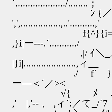
´..................../........；
ﾝ {／「ヾ,` ／ﾌ^
',',................,..'..........,'
f{^}{i==} ﾘ}}
,}i|ー---.´.........../
.|/ ｲ＼_／ , ＼
|}i|.....................,ィ__
./ f´ } ﾄ､ ､-_
ー―＜´／><
√{ ﾒ ﾉ {> ､ _
,' |,'-- 、 ,ィ´:／て_/´7