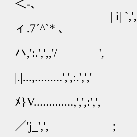
＜-、
| i| `,', {Vi',ニ
ィ.7´^`* 、
`` ___,ｲ.{..
ハ,':.',',,'/ ',
／.|.|／`
|.|...,.........',',:.','
,' .|,',':.,:
ﾒ}V.............,',',:
,' /':.,:'ｲ.,
／'j_',', ；