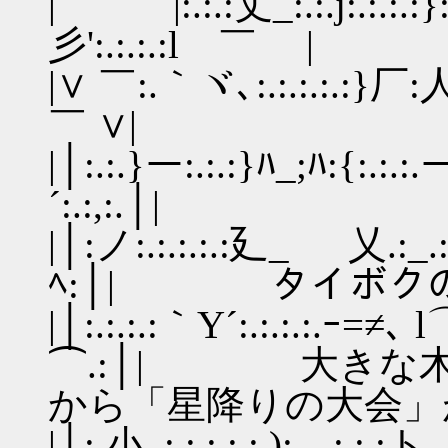
| ￣ |:.:.:丈_:.:.j:.:.:.:}:
彡':.:.:.:l ￣ |
|∨ ￣:.｀ヾ､:.:.:.:.:}厂:
￣ ∨|
|│:.:.}ー:.:.:}ﾊ_;ﾊ:{:.:.:.ー':
´:.:,:.│|
|│:ノ:.:.:.:.:廴_ 乂.:_.:_:.
ﾍ:│| タイボクの
|│:.:.:.:｀Y´:.:.:.:.ｰ=
⌒.:│| 大きな
から「星降りの大会」
|│:.小､:.:.:.:.:.):､_:.:.