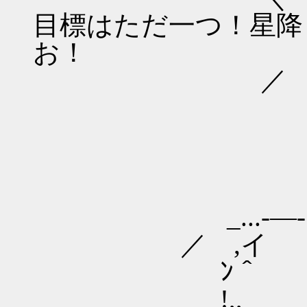
目標はただ一つ！星降
お！
／
_...-―-....,
／ ,イ ''''‐‐
ﾝ＾ ､.－‐‐-'
!,, ^‐._,