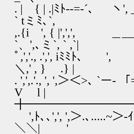
. | { | .|ﾐﾄ--=-´、
` tミﾐ､`,
,.{i ', { |',',', ＿
`、',､ミ`, ` ,`|
ﾟ,','., .',', iﾐﾐﾄ､
＼,' , } .} |
. ',',.'., ', ',＞＜>､ `ー
V l |
╋━━━━━━━━━
',ﾄ､､',', ',＞.､.....~＞-ｲ..
＼＼| 