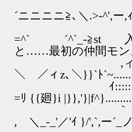
i......
´ニニニニ≧､＼.>-^',ー,ｨノ
|.....
=^` ´^`_-≧st 
と……最初の仲間モン
,ィ>、 't.
＼ ／ィz､＼}}`ﾄ`~............
ｲ:::::::::｀:ヽ
=ﾘ {{廻}i |}},'}|f^}.........
｀ヽ ､:::::::
, ＼_-_'／'ｲ }/',`,ー´_