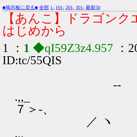
■掲示板に戻る■
全部
1-
101-
201-
301-
最新50
【あんこ】ドラゴンク
はじめから
1 ：
1
◆qI59Z3z4.957
：20
ID:tc/55QIS
--
.
７＞‐、
／ ヽ ﾞ''
.