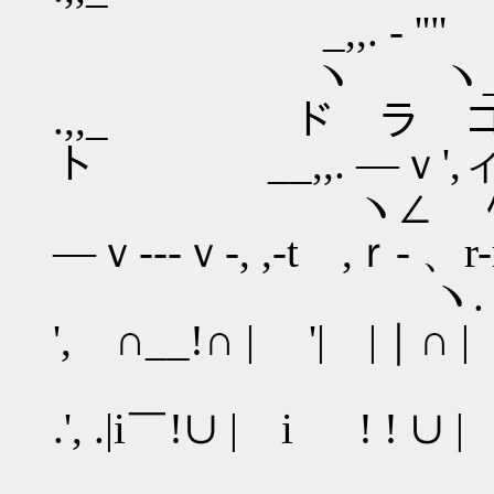
_,,. - ''" 
ヽ ヽ__ _
.,,_ ド ラ 
ト __,,. ―ｖ',
ヽ∠ ﾍ ヽ. ヽ
―ｖ---ｖ-, ,-t ,ｒ- 、r
ヽ. ﾍ ', ﾍ
', ∩__!∩ | '| |｜∩ 
V ﾍ ', '
.', .|i￣!∪ | i ! ! ∪
V ﾍ ー" ｜'