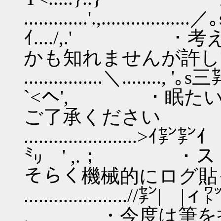
.............'.,.........
ｲ..../,.' ・
かも知れませんが許し
................＼..
`<へ', ・眠た
ご了承ください
....................
㍉ ' ,.； ・ス
そらく機械的にログ貼
.....................//㌢|
、 ・今度は筆を折