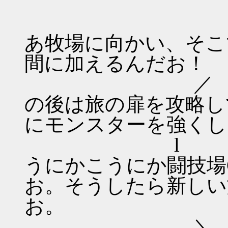
／
／ ⌒
あ牧場に向かい、そこ
間に加えるんだお！
／ （ ●）
の後は旅の扉を攻略し
にモンスターを強くし
l ⌒（__
うにかこうにか闘技場
お。そうしたら新しい
お。
＼ ｀ 