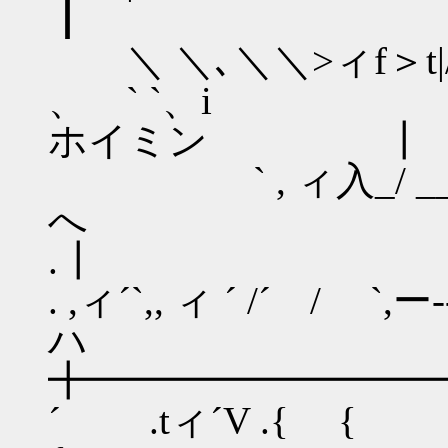
┃
＼ ＼､＼＼>ィf＞t|/.....
、 ` `、
ホイミン ┃
` , ィ入_/ ___/..
.┃
. ,ィ´`,, ィ ´ /
╋━━━━━━━━━
´ .tィ´V .{