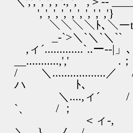
＼',', ', ', , '., ', ` ,＞--
', ', ', ', ', ', ', 
＼＼＼＼ﾄ､＼ーt-,- }.|
_-`>＼`＼`＼`` } .||
,ィ´.............`..ー-
__...........,',' .；
/ ＼................
ハ ﾄ､
＼....,ィ´ 
`、 / ；
＜ィ
＼ } ノ /