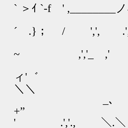
` ＞ｲ `-f ' ,________
_､ ''゛
´ .}； / ',', .'
._､
~ ,','_ ,' 
ィ'゛ ,'
＼＼
_､
+” ., 
' .','., ＼.＼