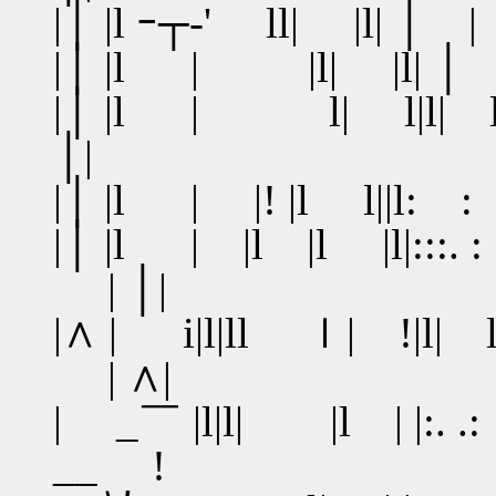
|│ |l ｰ┬‐' ll| |l| │
|│ |l | |l| |l| │
|│ |l | l| l|l|
│|
|│ |l | |! |l l||l
|│ |l | |l |l |l|:
| │|
|∧ | i|l|ll ｌ| !|l
| ∧|
| _￣ |l|l| |l | |
__ !