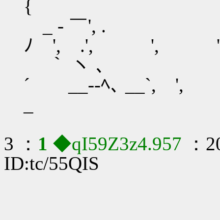
{ ｀ヽ
_ - ￣', .
ﾉ ', .
｀ ヽ ､
´ __--ﾍ､ __`,
_ ｀
3 ：
1
◆qI59Z3z4.957
：20
ID:tc/55QIS
＿＿