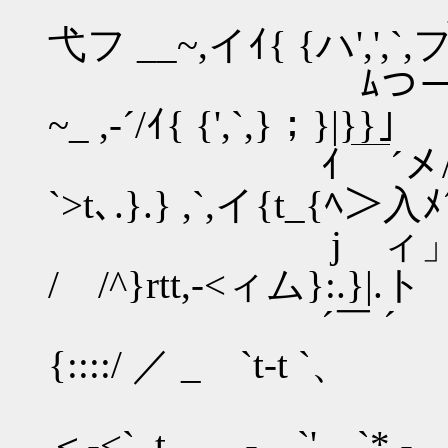
__ ` - _::
弋フ __~,イｲ{ {ハ',',`,
ﾑつー>=［二`__:::
~_ ,-´/ｲ{ {',`,}；}|}}」
ｲ ￣´メ/ `
`>t､.}.} ,`,イ{t_{ﾍ＞入ﾒ
j ィ」ﾚ´ 
/ /^}rtt,-<ィム}:.}|.ト
´￣ ´ /
{::::/ ／ _ `t-t `、
ノ,/ {
＜-<`_t , , - `',,..`*,-