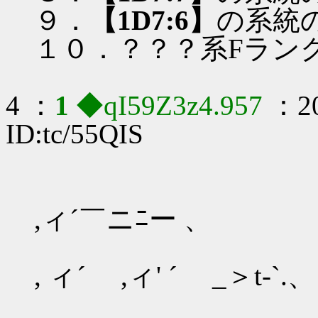
９．
【1D7:6】
の系統
１０．？？？系Fラン
4 ：
1
◆qI59Z3z4.957
：20
ID:tc/55QIS
,ィ´￣ニﾆー 、
, ィ´ ,ィ' ´ _＞t-`.、