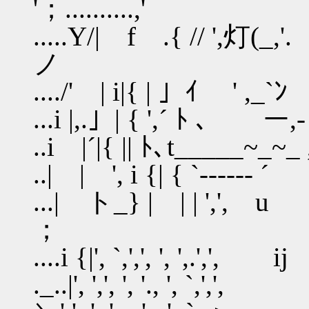
'；..........,'
.....Y/| f .{ // ',灯(_,
ノ
..../' | i|{ | 」ｲ ' 
...i |,.」| { ',´ ﾄ ､ ー,
..i |´|{ || ﾄ､t_____~
..| | ', i {| 
...| ト_} | |
；
....i {|', `,',', ', '
._..|', ',', ', '., ',