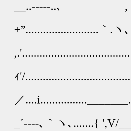
__..-----..、 , 
+”...................
,.'................................
,
ｨ'/.................................
／....i................_______..
.,'......
_´----､｀ヽ､.......{ ',V/