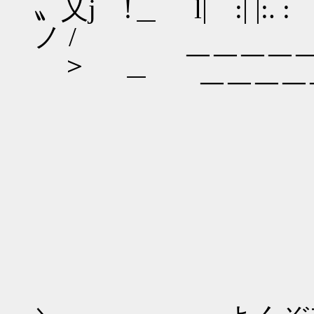
〟乂j !＿ l| :| |:.
ノ /
＞ ＿ ￣￣￣￣￣
￣￣￣￣￣￣
＿＿
／
／ ⌒