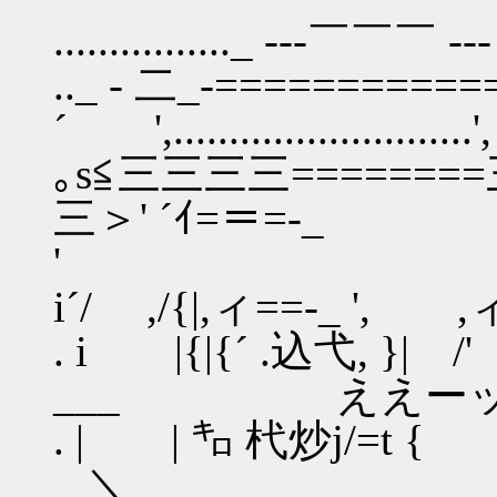
................_ ---￣￣￣ --- __
.._ - 二_-===========
´ ',...........................',
｡s≦三三三三========三三≧sム .
三＞' ´ｲ=＝=-_ ィ二ﾆ',` i 
'
i´/ ,/{|,ィ==-_ ', ,ィ´,-,-
. i |{|{´ .込弋, }| /
___ ええーッ
. | | ㌔ 杙炒j/=t { 
_ ＼