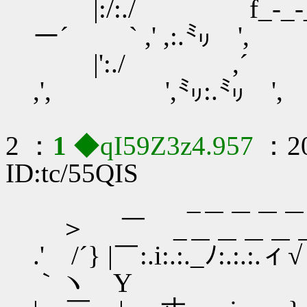
|:/:./ f_-_-_-_.....
ー´ ` ,' ,:.㍉ ',
|':./ ,´ ``,-`,､..
,', ',㍉:.㍉ ',
2 ：
1
◆qI59Z3z4.957
：20
ID:tc/55QIS
_＿＿＿＿＿＿
＞ ￣ _＿＿＿＿＿
.' /´} |￣:.i:.:._ﾉ:.:.:.ィ√ /
｀ヽ Y