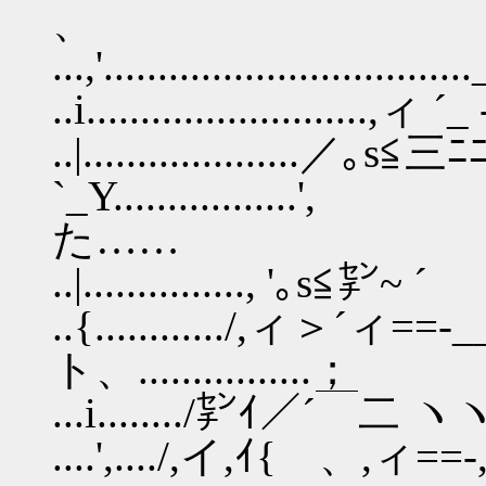
、
...,'.........................
..i........................
..|....................／｡s
`_Y............
た……
..|..............., '｡s≦㌢~ 
..{............/,ィ＞
ト、................；
...i......../㌢ｲ／´￣二 ヽヽ 
....',..../,イ,ｲ{ 、,ィ=