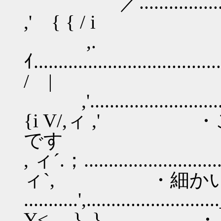
／...........................
,' { { / i
,.
ｲ....................................
/ |
,'................................
{i V/,ィ ,' 
です
, ィ´.；........................
ィ`, ・細かい
...........',...............
Y<.....}..} 