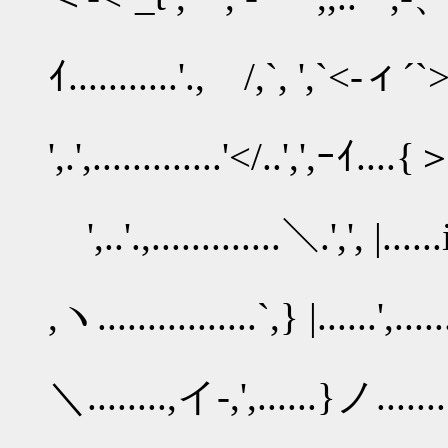
{t7
ｲ...........'., /,`, ',`<-ィ´`>
, イ
',.',.............'</..',',
',
',..'.,.............＼.',', |...
ヽ
,ヽ................`,} |......',....
.'
＼........,イ-,',......}ノ......