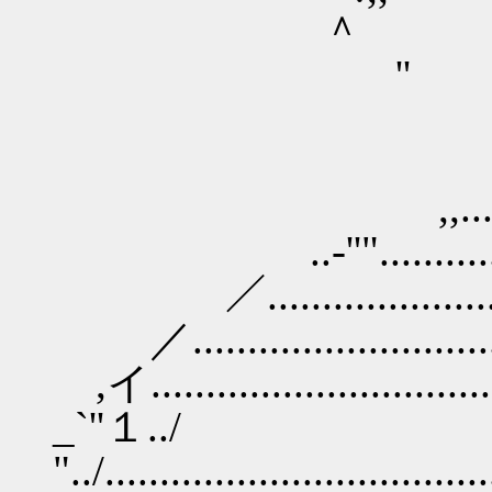
＾ゝ ＾ﾞ'''
''ゝ _''. 
''ゝ''ｰ
ﾞ ､ ﾞ
,,....-―ｰ‐-.
..-''".............
／...........................
／..............................
,イ...............................
_`''１../
"../..............................