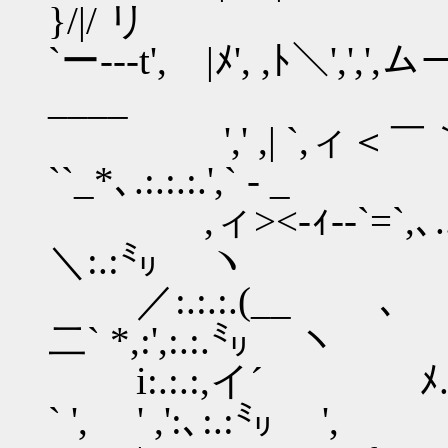
}/|/ リ
`ー---t', |ﾒ', ,ﾄ＼',',
____
',' ,| `,ィ＜￣｀ヽ
``_*､.:.:.:.',` - _
,ィ><-ｨ--`=`,､....
＼:.:㍉ ヽ
／:.:.:.(__ ､
二` *,:',:.:.㍉ ヽ
i:.:.:,イ´ ﾒ............
` ', ' ,':､:.:㍉ ',