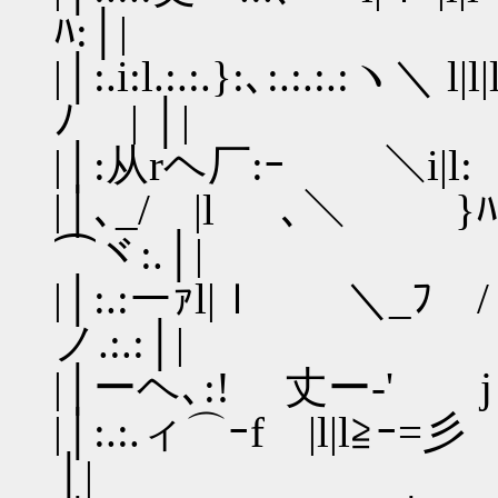
ﾊ:│|
|│:.i:l.:.:.}:､:.:.:.
ﾉ | │|
|│:从rヘ厂:ｰ ＼i|l:
|│､_/ |l ､＼ }ﾊ 
⌒ヾ:.│|
|│:.:ーｧl|ｌ ＼_ﾌ / : 
ノ.:.:│|
|│ーヘ､:! 丈ー‐' j l :
|│:.:.ィ⌒ｰf |l|l
│|