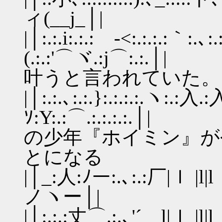
ィ(__j_│|
|│:.:.i:.:.:ゝ-<:.:.:.:｀:.､:.
(.:.:'⌒ヾ.:j⌒:
叶うと言われていた。
|│:.:.､:.:.}:.:.:.:.ヽ:.
ｿ:Y:.:⌒.:.:.:
の少年『ホイミン』が
とになる
|│_:人:ﾉー:.､:.:厂|ｌ |l|
ノヽー│|
|│:.:.:丈⌒.:.､'´ l|