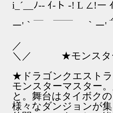
i_´__ﾉ-- ｲ-ト -! L 
／ヽ￣＿＿_.
ー'｀￣ ￣￣ ｀ー' ￣
ヽ ／
＼／ ★モンスターズ
★ドラゴンクエストラ
モンスターマスター。
と。舞台はタイボクの
様々なダンジョンが集