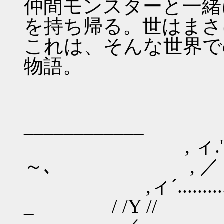
仲間モンスターと一緒
を持ち帰る。世はまさ
これは、そんな世界で
物語。
__________
, ィ.'.´...........
～､ , ／ ,ィ,
,ィ´.....................
_ / /Y //