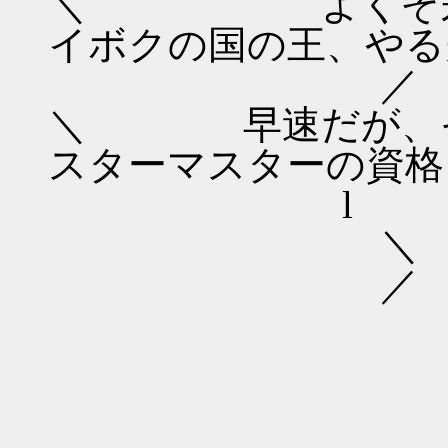
＼ よくぞ来た
イボクの国の王、やる
／ （●
＼ 早速だが、そ
スターマスターの資格
l ⌒（__
＼ ｀
／