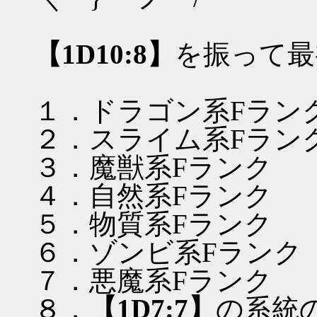
【1D10:8】
を振って最
１．ドラゴン系Fラン
２．スライム系Fラン
３．魔獣系Fランク
４．自然系Fランク
５．物質系Fランク
６．ゾンビ系Fランク
７．悪魔系Fランク
８．
【1D7:7】
の系統