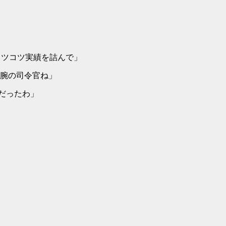
、コツコツ実績を詰んで」
凄腕の司令官ね」
仲……だったわ」