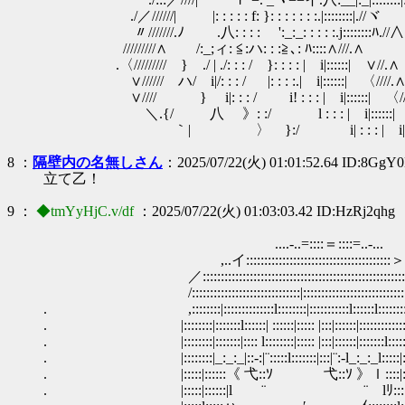
./／//////| |: : : : : f: }: : : : : : :.|::::::::|.//ヾ
〃///////.ﾉ .八: : : : ゞ':_:_: : : : :.j::::::::ﾊ.//∧
/////////∧ /:_;ィ: ≦:ハ: : :≧､: ﾊ::::∧///.∧
.〈///////// } ./ | ./: : : / }: : : : | i|::::::| ∨//.∧
∨////// ハ/ i|/: : : / |: : : :.| i|::::::| 〈////.
∨//// } i|: : : / i! : : : | i|::::::| 〈///
＼.{/ 八 》: :/ l : : : | i|::::::| //
｀| 〉 }:/ i| : : : | i|::::::|
8 ：
隔壁内の名無しさん
：2025/07/22(火) 01:01:52.64 ID:8GgY
立て乙！
9 ：
◆tmYyHjC.v/df
：2025/07/22(火) 01:03:03.42 ID:HzRj2qhg
....-..=::::＝::::=..‐...
,..イ::::::::::::::::::::::::::::::::::::::::＞:
／:::::::::::::::::::::::::::::::::::::::::::::::::::::::
/::::::::::::::::::::::::::::::|::::::::::::::::::::::::::::::
. ,::::::::|::::::::::::::l::::::::|:::::::::::l::::::l:::::::::::
. |::::::::|:::::::l::::::| ::::::|::::: |:::|::::::|:::::::::::::|:
. |::::::::|:::::::|:::: l::::::::|::::: |:
. |::::::::|_:_:_|::‐:|¨:::::l:::::::|:::|¨:-l_:_:_l:::::|::
. |:::::|::::::《 弋::ｿ￣ ￣ ￣弋::ｿ 
. |:::::|::::::|l ¨ ¨ lﾘ:::::l:::