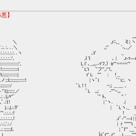
S悪】
'"￣ﾞﾞ`''ｰ
,_ ミ| ヽ.／~~`
 . .＼ ,;" `-､,／ ﾞ!,
.:.:. .ヽ ,:i' _ ----､`i
.:.:.:.:.:', ,l 'l ､ | ,r-ｯ---rﾞi, 
::', l, i' ､_,,,.-ｯ'ﾌ,）tr'"===='" ﾞi 
:::::::::i ﾞt,'i `'フ",:"!, ` |
:;::::::::| r' i, ''" : ! _ ﾞi
;:;:;:;::::::! |ヽﾞi ﾞ' i;:. ヽ
ｧｰ､Y;:;:;:;:;:::/ ﾞi, ! ! ~;; ＿__，
;;:.ゞｰ- ''1j;:;:;:／ ﾞi, ,,; -''"~,､
. .: .: .:j,ﾊ"´ `" ﾄ、 " `
ヾ,.:.:.:,ﾞ.:1! | 'ヽ. .| 
.:.j.:.ﾘ′ | ﾞi,ヽ._ l __,
:! ! _,,,二ﾞ~r-:':::::::::
.:.:.:,! ,rﾞ‐'"---i | |~~.........-
'.:./ | ｒ''''''''i i,ﾞl | ,,! '''''
 :.:.:;:;:;L | ﾞl'" __ﾞヽj | ｰ' '''''
'",,r'' , i ,....,'''''ｿ,,.-''"''"t'r