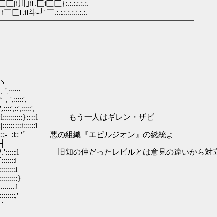
.:.:.:.:.r'i｢匚匚[i川｣iL匚i匚匚}:.:.:.:.:.:.
:.:.:.{￣｢i￣匚LiI斗‐┘¨￣.:.:.:.:.:.:.:.:.
━━━━━━━━━━━━━━━━━━━━━━━━━
ヽ
‘，ヽ
',::::::.
‘，',:::::',
::',::',:::::',
:l ll:::::::::i::::l::::::::::}:::::l もう一人はギレン・ザビ
::::::::i::::::l
::::l ll:::,)::::|::::|::;-ｰ:l:: '´ 悪の組織『エビルジオン』の総統よ
､┤
::ｰ行:::::::ﾉ ,'｀ {:::ﾉ,'::::::l 旧知の仲だったレビルとは意見
:::::l
:::::l
::::::}
::::::l
:::::,'
 '