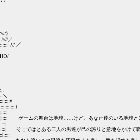
∧
///》
///／
 ﾉ// ／
0HO/
..
:::＼
::::::ﾊ
:::::::::i
::::|
::|::::::|:::::::l:::::|:::::| ゲームの舞台は地球……けど、あなた達
:::|
》ｌ::::|:::::| そこではとある二人の男達が己の誇りと意地をか
::|