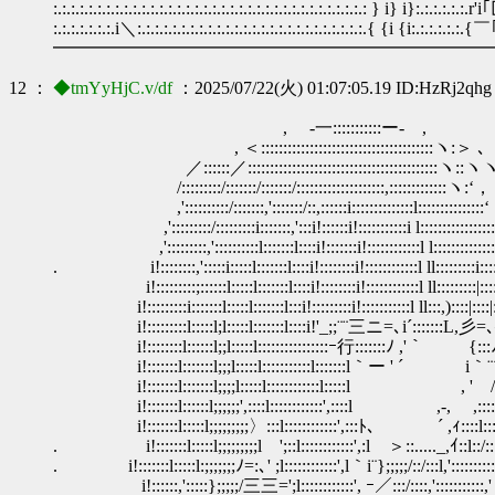
:.:.:.:.:.:.:.:.:.:.:.:.:.:.:.:.:.:.:.:.:.:.:.:.:.:.:.:.:.:.:.:.:.:.:.: } i} i}:.:
:.:.:.:.:.:.:.i＼:.:.:.:.:.:.:.:.:.:.:.:.:.:.:.:.:.:.:.:.:.:.:.:.:.:.{ {i {i:.:.:.
━━━━━━━━━━━━━━━━━━━━━━━━━
12 ：
◆tmYyHjC.v/df
：2025/07/22(火) 01:07:05.19 ID:HzRj2qhg
, -一:::::::::::ー- ,
, ＜:::::::::::::::::::::::::::::::::::::::ヽ:＞ ､
／::::::／:::::::::::::::::::::::::::::::::::::::::::ヽ::ヽ
/:::::::::/:::::::/:::::::/::::::::::::::::::::,:::::::::::::ヽ:
,'::::::::::/:::::::,':::::::/::,::::::i::::::::::::::l:::::::::::::::‘，
,':::::::::/:::::::::i:::::::,':::i!::::::i!:::::::::::i l:::::::::::::::::
,':::::::::,'::::::::::l:::::::l::::i!:::::::i!::::::::::::l l::::::::::::::',::
. i!::::::::,':::::i:::::l:::::::l::::i!::::::::i!:::::::::::
i!:::::::::;::::::l:::::l:::::::l::::i!::::::::i!::::::::::::l ll:::::::::|::::|::
i!:::::::::i:::::::l:::::l:::::::l:::i!:::::::::i!:::::::
i!:::::::::l:::::l;l:::::l:::::::l::::i!'_;;¨¨三ニ=､i´:::::::L,彡=
i!::::::::l::::::l;;l:::::l::::::::::::::
i!:::::::l:::::::l;;;l:::::l:::::::::::l:::::::l｀ー ' ´ i｀¨´::
i!:::::::l:::::::l;;;;l:::::l::::::::::::l:::::l , ' /:::
i!:::::::l::::::l;;;;;;',::::l::::::::::::',::::l ,-, ,:::::::
i!:::::::l:::::l;;;;;;;;;〉:::l::::::::::::',:::ﾄ､ ´ ,ｨ::::l:::::
. i!:::::::l:::::l;;;;;;;;;l ';::l::::::::::::',:l ＞::....._,ｲ::l::/:::::
. i!:::::::l:::::l:;;;;;;;ﾉ=:､' ;l::::::::::::',l｀i¨};;;;;/::/:::l,'::::::::::
i!::::::,':::::};;;;;/三三=';l::::::::::::', ｰ／:::/::::,':::::::::::,'