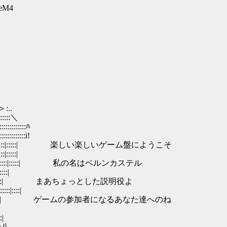
CeM4
:..
::::＼
::::::::ﾊ
::::::::i!
::::|:::::::::::::|:::::| 楽しい楽しいゲーム盤にようこそ
:::::|
::|_:_:_l:::::|:::::| 私の名はベルンカステル
:|
:l:::::| まあちょっとした説明役よ
:::|
::::::::|::::| ゲームの参加者になるあなた達へのね
|
:八