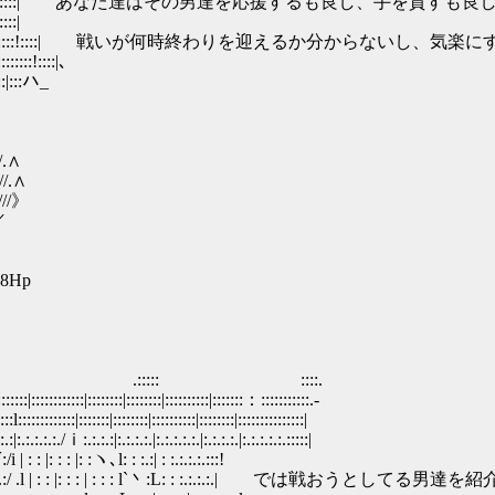
l:::::| あなた達はその男達を応援するも良し、手を貸すも
:|
::|:::::::::!::::| 戦いが何時終わりを迎えるか分からないし、気
::!::::|､
:::ハ_
/.∧
/.∧
//》
／
a8Hp
 ::::.
::::::::|::::::::|::::::::::|:::::::：:::::::::::.‐
::::|::::::::|::::::::::|::::::::|:::::::::::::::|
.:.:|:.:.:.:.|:.:.:.:.:.|:.:.:.:.|:.:.:.:.:.:::::|
|: :ヽ､l: : :.:| : :.:.:.:.:::!
:.:/ .l | : : |: : : | : : : l`丶:L: : :.:.:.:.| では戦おうとし