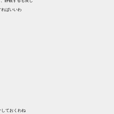
良し、静観するも良し
楽にすればいいわ
てる男達を紹介しておくわね