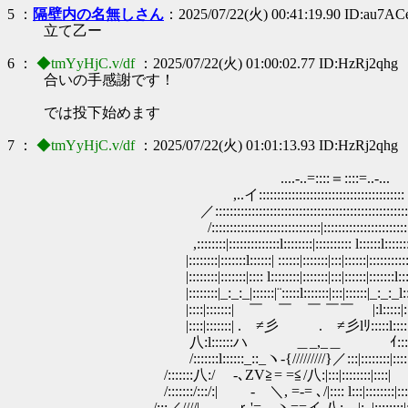
5 ：
隔壁内の名無しさん
：2025/07/22(火) 00:41:19.90 ID:au7A
立て乙ー
6 ：
◆tmYyHjC.v/df
：2025/07/22(火) 01:00:02.77 ID:HzRj2qhg
合いの手感謝です！
では投下始めます
7 ：
◆tmYyHjC.v/df
：2025/07/22(火) 01:01:13.93 ID:HzRj2qhg
....-..=::::＝::::=..‐...
,..イ::::::::::::::::::::::::::::::::::::::::＞
／::::::::::::::::::::::::::::::::::::::::::::::::::::::
/::::::::::::::::::::::::::::::|::::::::::::::::::::::::::::
,::::::::|::::::::::::::l::::::::|:::::::::: l::::::l:::::::::::
|::::::::|:::::::l::::::| ::::::|:::::::|:::|::
|::::::::|:::::::|:::: l::::::::|:::::::|:::|::::::|:::::::l:::::|
|::::::::|_:_:_|::::::|¨:::::l:::::::|:::|::::
|::::|:::::::| ￣ ￣ ￣ ￣￣ |:l:::::|::::
|::::|:::::::| .ゞ≠彡 .ゞ≠彡lﾘ::::
八:l::::::ハ ＿_,_＿ ｲ::::::::|:
/:::::::l::::::_::_ヽ-{/////////}／:::|
/:::::::八:/ ‐､ZV≧= =≦/八:|:::|::::::::|::::|
/:::::::/:::/:| ‐ゞ＼, =-= ､/|:::: l:::|::::::::|::::
./:::／////| ｒ'=. _ヽ==イ.八:__|:_|::::::::|