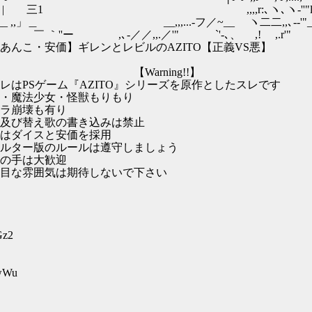
:､ヽ､ヽ-''"l !ヽ,,,､-'""_,､
」＿ __,,,...-フ／~__ ヽ二二,,､--'"_,,､
ー ,､-／／,,.／'" `'-､、 ,! ,.r'"
ルのAZITO【正義VS悪】
ng!!】
O』シリーズを原作としたスレです
獣もりもり
有り
き込みは禁止
価を採用
は遵守しましょう
歓迎
しないで下さい
Gz2
nwWu