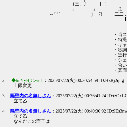
{三」,! | l | | 三1 ,,,,r
_」 ＿| ＿__」 | |＿ ＿_ ,L_ __ ,,
-‐ '''"´ j 7! ﾆ二二 , ￣ ｀''
【あんこ・安価】ギレンとレビ
【Warni
・当スレはPSゲーム『AZIT
・特撮・魔法少女・怪
・キャラ崩壊も
・歌詞及び替え歌の書
・進行はダイスと安
・シェルター版のルール
・合いの手は大
・真面目な雰囲気は期待
2 ：
◆tmYyHjC.v/df
：2025/07/22(火) 00:30:54.59 ID:HzRj2qhg
上限変更
3 ：
隔壁内の名無しさん
：2025/07/22(火) 00:36:41.24 ID:tzOxL
立て乙
4 ：
隔壁内の名無しさん
：2025/07/22(火) 00:40:30.92 ID:9Es3
立て乙
なんだこの面子は