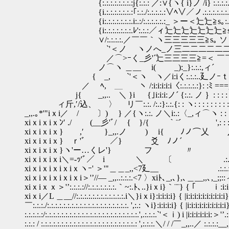
{:.:.:.:.:.:.:.:j{:.:.: ／:∨{ヽ{ i}ノ /i} :.:.:.:.:.:.:.
{i.:.:.:.:.:.:.:｢:.:./:.:.:.:.:∨ﾍ∨／ノ.:.:.:.:.:.:.:.:.:.:.:
{i:.:.:.:.:.:.:.i:.:/:.:.:.:.:.:_ ＞ー＜辷辷≧s｡:.:.:.:.:_
{i:.:.:.:.:.:.:.ﾚ':.:.:／ィ辷辷辷辷辷辷辷≧s｡} }i }＿__
∨/:.:.:.:.／￣￣｀ヽ三三三三三≧s｡ ソリリ<(⌒iヽ:.:
`'＜ノ ヽノへ_ノ三二二二二二二＞'’)>､ｰノ:.:.:
／⌒>ｰく_彡'´辷三三三三≧=＜ ￣￣: :}i｀ヽ:
ノ⌒ヽ ＿__ i( _):_}:.:.:,ィ´ ｀ヽ
{ _, `'＜ヽ ヽ／i:iく:.:.:..廴ノｰｔ
／ ﾍ, ＿ ヽ /:i:i:i:i:i〈:.:.:.:.:}: :ﾐ ===彡' : : :
j{ _,,.. ＼ }i {｣i:i:i:ノ´ {:.:. ノ ｝: : :
ィ斤,′/込、 〉 リ￣:.:. /:.:}:.:.{: : ヽ: : : : : : : : : .
_,,.｡*'"iｘi／ / 〕) } ／{ヽ:.:. ノ＼i:.:〈_,ィ⌒ヽ : : : :
xiｘiｘiｘﾝ′ ./ (__彡'ﾞ/ { }/{ ｀¨´ ',: : : : :
xiｘiｘiｘ} ,′ }_,,.ノ ) i{ ﾉノ⌒乂 八(ｰ'"
xiｘiｘiｘ} ｒ'ﾞ ／} 爻 ﾉノ´ .: :
xiｘiｘiｘ}ヽ'ー…くレ'} フ 〃 .:.:.:) .:
xiｘiｘiｘi＼=‐ｯ'ﾞ／ i ＼ 〔 .:.:.:.:} 
xiｘiｘiｘiｘiｘヽｰ' ＞'"＿＿_,,<7廴__ .:.:.:.:
xiｘiｘiｘiｘiｘi＞'’//― _,,..:.:.:.<7 〉xiﾄ､_,､},､＿__,,､,_;;
xiｘiｘｘ＞'’:.:.:.://:.:.:.:.:.:.:.｀~:.ﾄ､..}iｘi}｀¨¨} { ｢￣￣ｉ:i:i
xiｘi／L ＿__//:.:.:.:.:.:.:.:.:.:.:.:.i＼}iｘi}:i:i:i:i} { |i:i:i:i:i:i:i:i:i:i}
￣:.:.:./:.:.:.:.:.:.:.:.:.:.:.:.:.:.:.:.:.:.:.:. ',:.: ヽi}:i:i:i:i} { |i:i:i:i:i:i:i:i:
:.:.:.:.:/:.:.:.:.:.:.:.:.:.:.:.:.:.:.:.:.:.:.:.:.:.:.:.',.:.:.:.`'＜ｉ) i |i:i:i:i:i:i:＞
:.:.: / :.:.:.:.:.:.:.:.:.:.:.:.:.:.:.:.:.:.:.:.:.:.:.: ',:.:.:.＼/ / /￣_,,..／ :.: