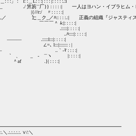
l: :＿L: : :| : : : |: : : : :.:l
 ㍉_ ./ 笊笏¨¨厂}} : : : : :| 一人はヨハン・イブラヒム
 |{///r:/ 〃: : : : :|
戈 ＿＿ク__,,／ 辷＿ク_／ﾊ:: : : :.:| 正義の組織『ジャ
＾￣￣￣ ￣￣￣＾ ﾑ:|: : : : :|
 : | .:::::|: : : : :|
| ..ﾊ::::|: : : : :|
::l:::|: : : : :|
 l:::|::::::: : |
 ..｀‐ﾏ : : : :|
 - ¨¨ヽ |: : : : :|
.}| : : : :|
━━━━━━━━━━━━━━━━━━━━━━━━━
:.:.:.:.:. ∨/:＼