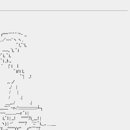
 .、
ヽヽ.
ﾞ'i,
, ﾞi
ﾞi,
,ﾄ.､
' i l
r'r l,
 ﾞ'| ,!
 ,､ノ
 ,/ |
 / |
/ .|
,./ .|
:::::::┴┐
--r ﾞi |
'''7i_,,,! |
''7 `ﾆ' ﾞi,_､＿__
'"__,r'"￣''7