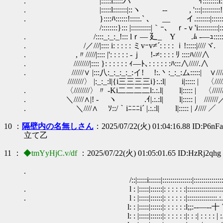
. |:::::l:::::ハ ′ ｲ::::::::
. |:::::l:::::::|::ヽ -- , ':::|:::::::::!:::
. }::::ﾊ::::::!:::::.` ､ __ イ.:::::
/::::::::}::: |::::::::::|｀ｰ､ ｒ‐ｖ'i::::::::::|:::::::
. /::::_:_:_!::: lｒ― 廴_ Y .ﾑ -―ｭ::::::|
. /／///|:::: i: : : : : ミvｰv≠´: : : : ｉ!:::::|////ヾ.
. ,〃/////|:::: |': : : : : -ｊ !-≠: : : : ﾘ ::::ﾊ////∧
. ////////|:::: }: : : : : : ｨ―ﾄ､: : : : : :ﾊ:::∧/////.∧
. //////∨ |:::八:_:_:_:_:イ! !:.丶:_:_:ム:::::| ∨///
////////〉 |:_:_:l|{i三三三三i}:.:l| i|::::: | 〈/////
. 〈////////〉〃 ‐Ki二二二二l:.:.l| l|::::: | 〈//////
. ＼/////∧|! ‐ゞ ヽ .ｲ|.:.:l| l|::::: | ///////
. ＼////∧ ｿ::/｀iﾆﾆﾆi´ |.:.:l| l|::::: | ﾉ//// ／
10 ：
隔壁内の名無しさん
：2025/07/22(火) 01:04:16.88 ID:P6nF
立て乙
11 ：
◆tmYyHjC.v/df
：2025/07/22(火) 01:05:01.65 ID:HzRj2qhg
. .:::::
/::|:::::i::::::|:::::::::::::::|:::::::::::::::::::::|::::::::::::|
. l : |:::::|::::::|: : : : : :|:::::::::::::::::::::l:::::::::::::|:::
. l : |:::::|::::::|: : : : : :|:::::::::::::::.:.:.:|:.:.:.:.:./ｉ:.:
l: : |:::::|::::::|: : : : : :l;;:-‐―‐‐十 ´:/i | : : |: : : 
l: : |:::::|::::::|: : : : : :|: : :| : : : : | 