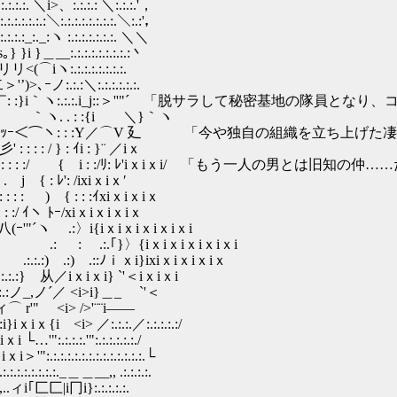
:. ＼i>、:.:.:.: ＼:.:.:.'，
.:.:＼:.:.:.:.:.:.:.:.＼:.:'，
:._:ヽ :.:.:.:.:.:.:. ＼＼
:.:.:.:.:.:.:.:.:丶
.:.:.:.:.:.:.
＼:.:.:.:.:.:.
.:.:.i_j::＞''"´ 「脱サラして秘密基地の隊員となり
. . : :{i ＼}｀ヽ
ｯｰ＜⌒ヽ: : :Y／⌒V 廴 「今や独自の組織を立ち上げた
 : / } : ｲi : }¨ ／iｘ
 : : : : :/ { i : :/ﾘ: ﾚ'iｘiｘi/ 「もう一人の男とは旧知の
 j { : ﾚ': /ixiｘiｘ′
 : : ) { : : :ｲxiｘiｘiｘ
/ ｲヽ ﾄｰ/xiｘiｘiｘiｘ
´ヽ .:〉i{iｘiｘiｘiｘiｘi
 .:.｢}〉{iｘiｘiｘiｘiｘi
) .::ﾉｉｘi}ixiｘiｘiｘiｘ
从／iｘiｘi} `'＜iｘiｘi
ノ_,ノ´／ <i>i}＿_ `'＜
::ィ⌒ r'" <i> />'¨¨i――
:i}iｘiｘ{i <i> ／:.:.:.／:.:.:.:.:/
iｘi └…'":.:.:.:.'":.:.:.:.:.:./
i:i}iｘi＞'":.:.:.:.:.:.:.:.:.:.:.:.:.:.└
'’.:.:.:.:.:.:.:.:.:._＿＿__,, .:.:.:.:.
.:.:__,,..ィi｢匚匚|i冂i}:.:.:.:.:.