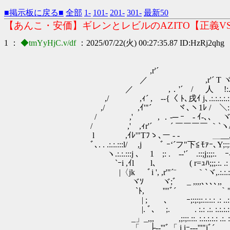
■掲示板に戻る■
全部
1-
101-
201-
301-
最新50
【あんこ・安価】ギレンとレビルのAZITO【正義V
1 ：
◆tmYyHjC.v/df
：2025/07/22(火) 00:27:35.87 ID:HzRj2qhg
,,､r'''
,r'´ ＼ ,rﾆ
／ ,r'´ T ヾ.:. :.
／ ,．'´ / 人 !:.:.:.:.:
,/ ,ｨ´ , -‐{〈 ﾄ､戌ｲ j､.:.:.:.:.:
,/ ,ｲ'"´ ヾ､ヽ1ﾚ / ＼:::::::::::::::
/ ,' , ．-─ ｰゞ- ｲ-､､ ヾ!::::
/ ,' ,ｨr'´ ´ ￣￣￣￣ ｀`ヽ/i;:;
l ,ｲﾚ'"Tﾌゝ､ー - - ＿__,ノ;:l
ﾞ､. . .:.:.:::l/ ,j ﾞ ｰ‘´フ"下≦ﾓ
ヽ.:.:.:::j ､ 1 ;: . -‐'´ .::;j;
`ｰi ,ｲl l､ ( r=ｭﾊ;;;.:
|〈jk ﾞi ', ,r'"´¨ ｀`
ヾｿ ヾ;ﾞ _ ,,,,､､､､,, j
`ﾄ, ''"ﾞ´ ｀"'''.:.:.:.
| ; ､ ｰ;:;:;:.:.:.: .: ..:.:.:
|. ﾞ､ ;. . :.: .:. :.:.:.:.:.:,
_」_,,,ゞ ,;:;:.::. :.:.:.:.: .:.
「 ├-‐'''ﾞ「 i iｰ--‐'''"iﾞ´ i ├iﾞt