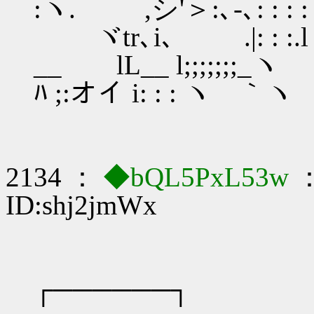
:ヽ. ,シ'＞:､‐､: : : :
ヾtr､i､ .|: : :.l 
__ lL__ l;;;;;;;
ﾊ ;:オイ i: : : ヽ ｀ヽ
2134 ：
◆bQL5PxL53w
：
ID:shj2jmWx
┌──────┐