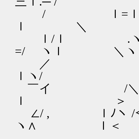
三ｌ.─ /
/ ｌ=ｌ.＼＞ ヽ
ｌ ＼
ｌ/ｌ .ヽｌ ＼
=/ ヽｌ ＼ヽ
／ /ノヽ
ｌヽ/ 
￣イ /＼ｌ 
ｌ ＞
∠/ , ｌﾉ
ヽ∧ ｌ＜