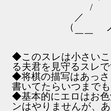
/ / 
／ / 
（ 
￣￣
◆このスレは小さいこ
る夫君を見守るスレで
◆将棋の描写はあっさ
書いてたらいつまでも
◆基本的にエロはお色
ンはやりませんが、あ