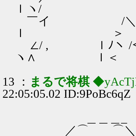
ｌヽ/ 
￣イ /＼ｌ 
ｌ ＞
∠/ , ｌﾉ
ヽ∧ ｌ＜
13 ：
まるで将棋
◆yAcT
22:05:05.02 ID:9PoBc6qZ
＿＿＿_
／⌒ ⌒＼ 僕