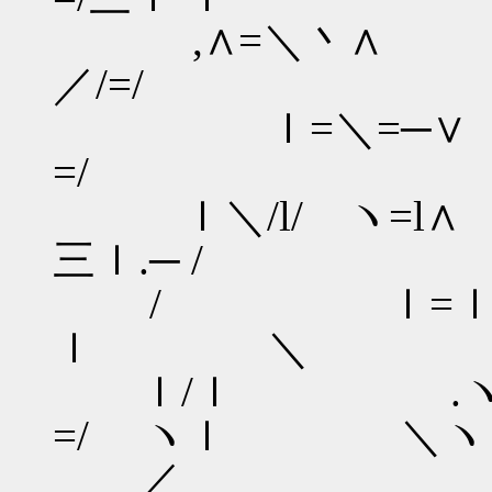
,∧=＼
／/=/
ｌ=＼=─∨ 
=/
ｌ＼/l/ ヽ=l∧ ｌ::
三ｌ.─ /
/ ｌ=ｌ.＼＞ ヽ
ｌ ＼
ｌ/ｌ .ヽｌ ＼
=/ ヽｌ ＼ヽ
／ /ノヽ