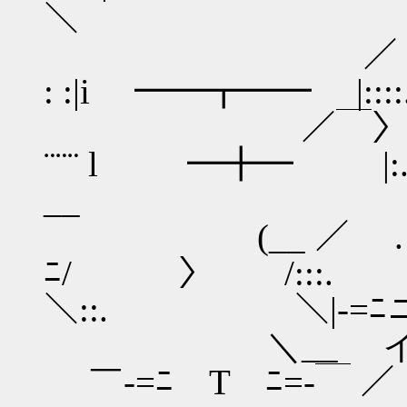
＼
／ . :／-
: :|i ━━┳━━ |:
／￣〉 . :／-
¨¨¨ l ━╋━ |:.＿ヽ:
__
(__ ／ . :／
ﾆ/ 〉 /:::. |
＼::. ＼|-=ﾆニﾆ
＼__ イﾆﾆ=
￣-=ﾆ T ﾆ=-