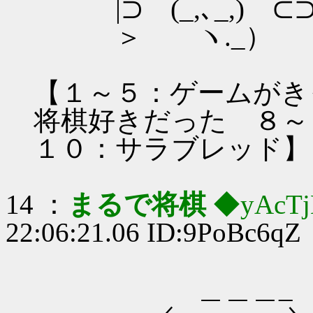
|⊃ (_,､_,) ⊂⊃
＞ ヽ._）
【１～５：ゲームがき
将棋好きだった ８
１０：サラブレッド】
14 ：
まるで将棋
◆yAcT
22:06:21.06 ID:9PoBc6qZ
＿＿＿_