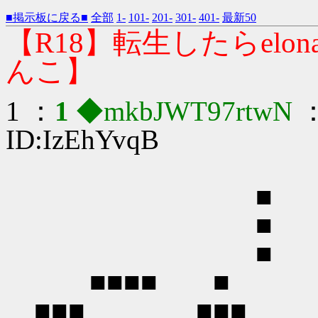
■掲示板に戻る■
全部
1-
101-
201-
301-
401-
最新50
【R18】転生したらel
んこ】
1 ：
1
◆mkbJWT97rtwN
：
ID:IzEhYvqB
■
■
■
■■■■ ■ 
■■■ ■■■