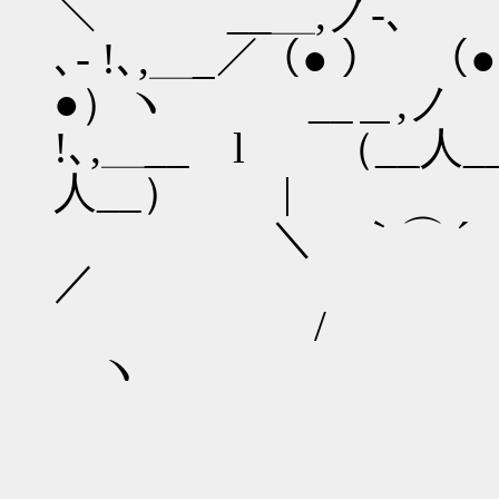
＼ __＿,ノ-､
､- !､,＿_／（● ）
●）ヽ __＿,
!､,＿__ l
人__） |
＼ ｀⌒
／
ヽ