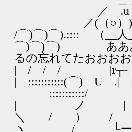
／ .u
／(（○）) (
/⌒)⌒)⌒).:::: （_
⌒)⌒)⌒) ああ
るの忘れてたおおおお
| / / / |r┬-
| :::::::::::(⌒
ゝ :::::::::::/
| ノ |
＼ / ） /
ヽ / └ー