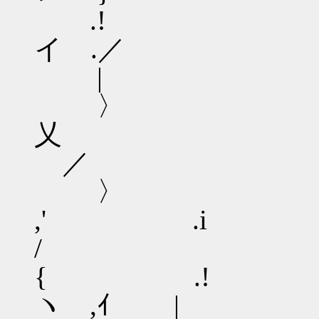
.! / ノ
イ .／
| -‐ '
〉 {
乂
／
〉
,' 
/
{ .! , 
ヽ ,ｲ | 