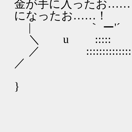
金が手に入ったお……！
になったお……！
| ｀ ー'´
＼ u :::
／ :::::::::::::
／ ＼ 
（〈
}