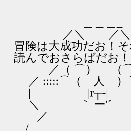
,
＿＿＿_ 
／＼ ／＼
冒険は大成功だお！そ
読んでおさらばだお！
／（ ⌒） （⌒
／ :::::⌒（__人__）⌒:
| |r┬-|
＼ ｀ ー'´
／ 
/ 