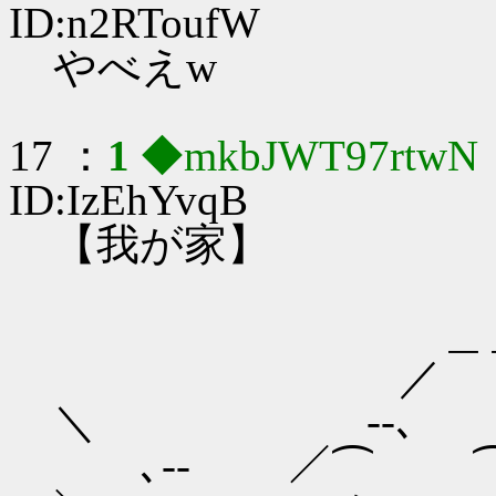
ID:n2RToufW
やべえw
17 ：
1
◆mkbJWT97rtwN
ID:IzEhYvqB
【我が家】
＿＿＿＿ 
／
＼ ‐-､
､-‐ ／