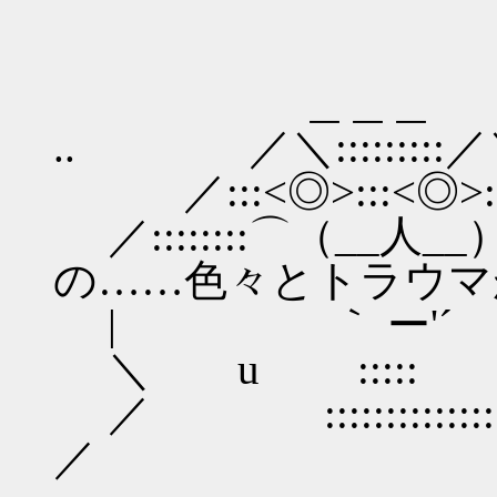
＿＿＿
.. ／＼:::::::::／
／:::<◎>:::<◎>:
／::::::::⌒（__
の……色々とトラウマ
| ｀ ー'´
＼ u :::
／ :::::::::::::
／ ＼ 