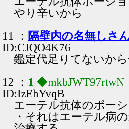
エーテル抗体ポーショ
やり辛いから
11 ：
隔壁内の名無しさ
ID:CJQO4K76
鑑定代足りてないから
12 ：
1
◆mkbJWT97rtwN
ID:IzEhYvqB
エーテル抗体のポーシ
・それはエーテル病の
治療する