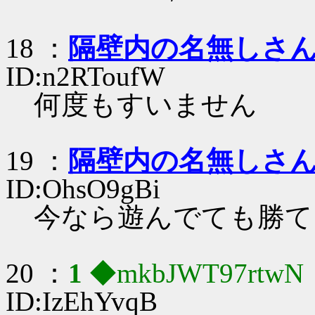
18 ：
隔壁内の名無しさ
ID:n2RToufW
何度もすいません
19 ：
隔壁内の名無しさ
ID:OhsO9gBi
今なら遊んでても勝て
20 ：
1
◆mkbJWT97rtwN
ID:IzEhYvqB