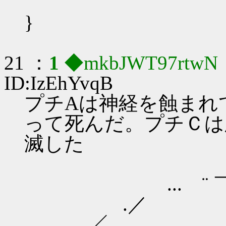
（〈
}
21 ：
1
◆mkbJWT97rtwN
ID:IzEhYvqB
プチAは神経を蝕まれ
って死んだ。プチＣは
滅した
... ¨ ￣￣ 
.／ 
／ ..