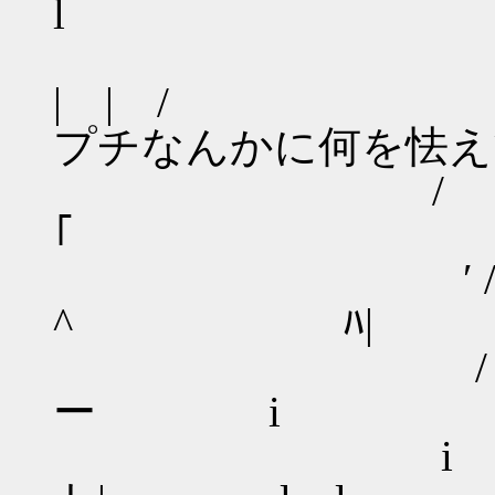
l .
/ /
| | /
プチなんかに何を怯え
/ /| |.l |
｢ l 
′ /│ ﾄl ﾊ |
^ ﾊ|
/ l | |八斗∨‐
ー i
i /| l | 