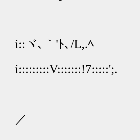
､
i::ヾ､｀'ﾄ､/L,.ﾍ
_,,..
i:::::::::V:::::::!7:::::';.
,
￣ヽﾉ::::::
／ ｀ヽ