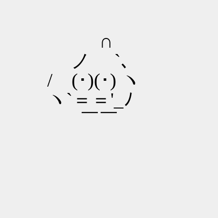
∩
ノ `､
/ (･)(･) ヽ
ヽ`＝＝'_ﾉ
￣￣
＿＿