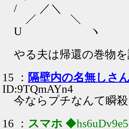
/ ／＼
／ ＼
U ヽ
やる夫は帰還の巻物を
15 ：
隔壁内の名無しさ
ID:9TQmAYn4
今ならプチなんて瞬殺
16 ：
スマホ
◆hs6uDv9e