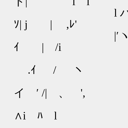
ト| ゞ l l
l ハ |│ Ｖ
ｿ| j | ,ﾚ'
|′ヽ.|│
ｲ | /i
V| 
.ｲ / ヽ
,' i
イ ′ /| 、 ',
l ､| ∨ｌ.
∧i ﾊ l
|ﾊ/|ﾊ,