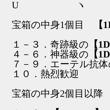
U ヽ
宝箱の中身1個目
【1
１－３．奇跡級の
【1D
４－６．神器級の
【1D
７－９．エーテル抗体
１０．熱烈歓迎
宝箱の中身2個目以