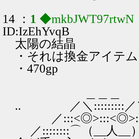
14 ：
1
◆mkbJWT97rtwN
ID:IzEhYvqB
太陽の結晶
・それは換金アイテム
・470gp
＿＿＿
.. ／＼:::::::::／
／:::<◎>:::<◎>:
／::::::::⌒（__