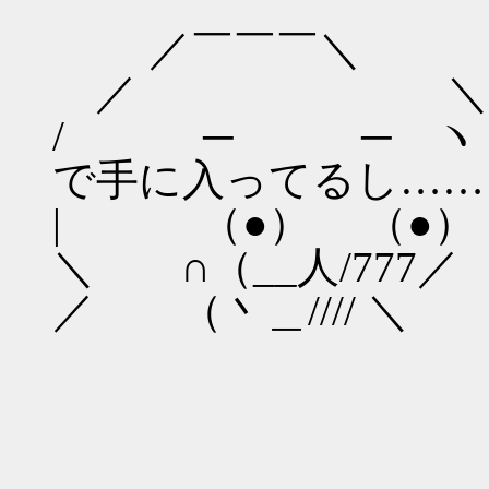
／￣￣￣＼
／ ＼
/ ─ ─ ヽ
で手に入ってるし……
| （●） （●） 
＼ ∩（__人/777／
／ （丶＿//// ＼