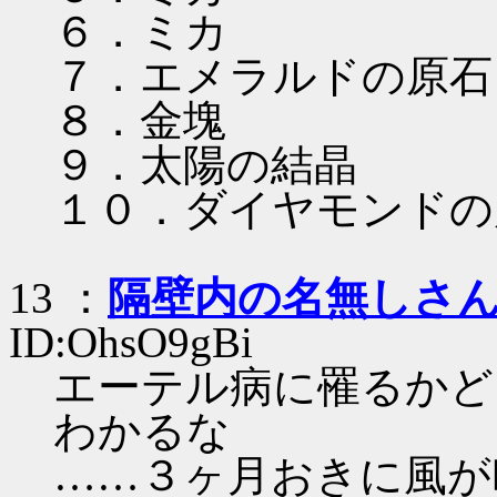
６．ミカ
７．エメラルドの原石
８．金塊
９．太陽の結晶
１０．ダイヤモンドの
13 ：
隔壁内の名無しさ
ID:OhsO9gBi
エーテル病に罹るかど
わかるな
……３ヶ月おきに風が