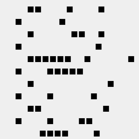
■■ ■ ■ 
■ ■
■ ■■ 
■ ■
■■■■■■
■ ■■■■■
■ ■ 
■ ■ ■
■■ ■ 
■ ■ ■■
■■■■ ■