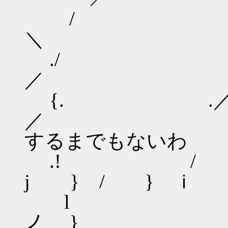
/ 
＼
.
／ 
{. 
／ ヽ 丶 
するまでもないわ
.! 
j } / } ｉ
l / 
ノ }