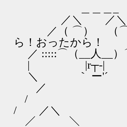
＿＿＿_ 
／＼ ／＼ 
／（ ⌒） （
ら！おったから！
／ :::::⌒（__人__）⌒:
| |r┬-|
＼ ｀ ー'´
／ 
/ 
/ ／＼
／ ＼