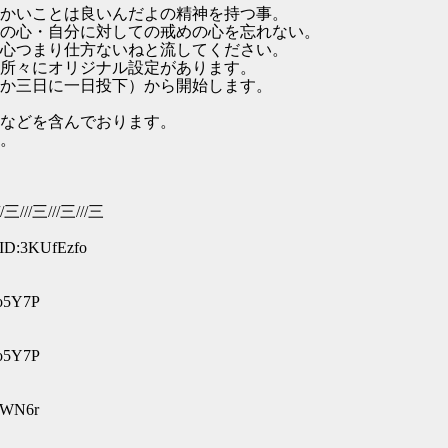
かいことは良いんだよの精神を持つ事。
の心・自分に対しての戒めの心を忘れない。
心つまり仕方ないねと流してください。
所々にオリジナル設定があります。
日か三日に一日投下）から開始します。
などを含んでおります。
。
//三///三///三///三
 ID:3KUfEzfo
po5Y7P
po5Y7P
aKWN6r