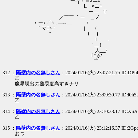
｀ ー‐┬ｒ＝ｫニﾑ
Lゝ≠ニﾆ
ゞー― T
／￣￣ ｀ー ＿ノ
ｒーｭ／ヽ, ―-- ＿ /
｀マﾆ>‐' | /
¨ i {
ｌ .
'.＿}
人__}
｢ﾆ彡'
￣
312 ：
隔壁内の名無しさん
：2024/01/16(火) 23:07:21.75 ID:DP
乙
魔界脱出の難易度高すぎナリ
313 ：
隔壁内の名無しさん
：2024/01/16(火) 23:09:30.77 ID:l0h5t
乙
314 ：
隔壁内の名無しさん
：2024/01/16(火) 23:10:33.17 ID:XuA
乙
315 ：
隔壁内の名無しさん
：2024/01/16(火) 23:12:16.37 ID:2G
おつ