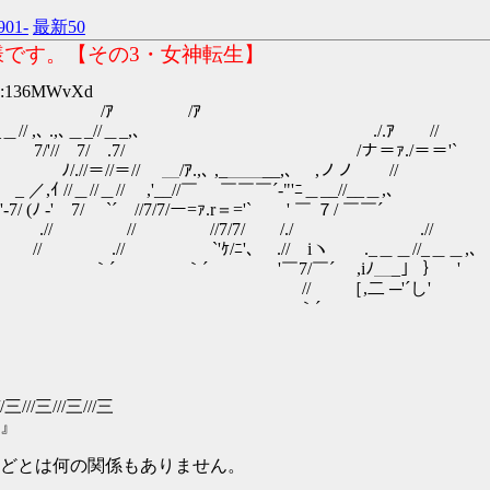
901-
最新50
様です。【その3・女神転生】
ID:136MWvXd
､ /ｱ /ｱ /ｱ .
_＿// ,､ .,､＿_//＿_,､ ./.ｱ //
'￣￣7/'//￣7/￣.7/ /ナ＝ｧ./＝＝'`
// ＿/ｱ.,､ ,_＿＿__,､ ,ノノ //
// ,'__//￣ ￣￣￣´-"'ﾆ＿__//__＿,､
 ￣`´ //7/7/ー=ｧ.r＝='` ' ￣ ７/ ￣￣´
^ヾヽ .// // //7/7/ /./ .//
 // .// `'ｹ/ﾆ'､ .// iヽ ._＿＿//_＿＿,､
,iﾉ＿_」 ｝ '￣￣￣￣
 ─'´し'
´
//三///三///三///三
』
どとは何の関係もありません。