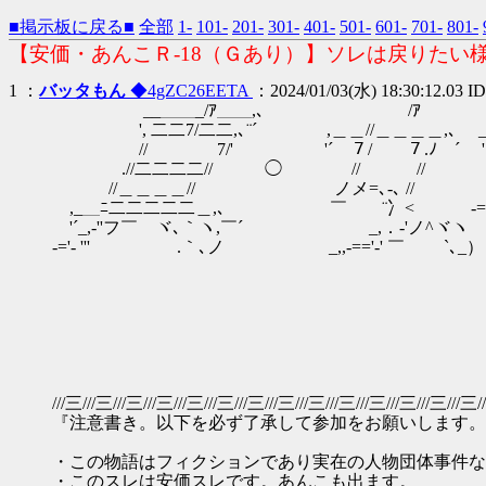
■掲示板に戻る■
全部
1-
101-
201-
301-
401-
501-
601-
701-
801-
【安価・あんこＲ-18（Ｇあり）】ソレは戻りたい
1 ：
バッタもん
◆4gZC26EETA
：2024/01/03(水) 18:30:12.03 
__＿＿_/ｱ＿＿,
', 二二7/二二,､¨´ ,＿＿//＿＿＿＿,､ 
//￣￣￣￣7/' '´￣７/￣￣７.ﾉ￣´ 
.//二二二二// ◯ // // ﾉ/.//＝//＝
//＿＿＿＿// ノメ=､-､ // _ ／,ｲ //＿//＿
,_＿ﾆ二二二二二＿,､ ￣ ¨冫< -='-7/ (ﾉ -'￣7/
'´_,-''フ￣ ヾ､｀ヽ,￣´ _,．-'ノ
-='- ''' .｀､ノ _,,-=='-' ￣ `､_）
｀´ ｀´ '￣7/￣´ 
// ［,二
｀
///三///三///三///三///三///三///三///三///三///三///三///三///三///三/
『注意書き。以下を必ず了承して参加をお願いします。
・この物語はフィクションであり実在の人物団体事件な
・このスレは安価スレです。あんこも出ます。