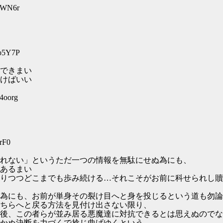
aKWN6r
po5Y7P
できまい
けばいい
4oorg
rF0
れない」というただ一つの情報を無駄にせぬ為にも、
あるまい
りつつどこまでも歩み続ける…それこそがお前に科せられし贖
為にも、お前が単身その裂け目へと身を投じるという道も勿論
ちらへと戻る方法を見付け出さない限り、
後、この者らが並み居る悪魔達に対抗できるとは思えぬのでな
かぬ決断を力づくで捻じ曲げゆくという、