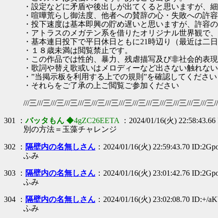
・設定などに矛盾や後出しが出てくると思いますが、細
・喧嘩荒らし御法度、他者への賛辞の心・失敗への許容
・投下速度は基本即興の貯め遅いと思いますが、許容の
・アトラスのメガテン系を借りたオリジナル世界観で、
・基本連日投下で平日休日ともに21時辺り（最近は二
・１８歳未満は閲覧禁止です。
・この作品では性的、暴力、残虐描写及び非社会的表現
・歌詞や替え歌或いはメロディーなど出さない触れない
・”当掲示板を利用する上での規則”を確認してください
・それらをご了承の上ご閲覧ご参加ください
///三///三///三///三///三///三///三///三///三///三///三///三///三///三/
301 ：
バッタもん
◆4gZC26EETA
：2024/01/16(火) 22:58:43.66
別の方法＝玉藻チャレンジ
302 ：
隔壁内の名無しさん
：2024/01/16(火) 22:59:43.70 ID:2G
ふみ
303 ：
隔壁内の名無しさん
：2024/01/16(火) 23:01:42.76 ID:2G
ふみ
304 ：
隔壁内の名無しさん
：2024/01/16(火) 23:02:08.70 ID:+/
ふみ