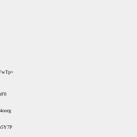
bFwTp+
rF0
4oorg
po5Y7P