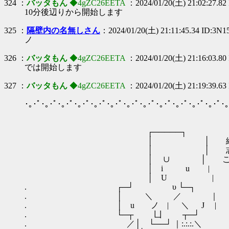
324 ：
バッタもん
◆4gZC26EETA
：2024/01/20(土) 21:02:27.8
10分後辺りから開始します
325 ：
隔壁内の名無しさん
：2024/01/20(土) 21:11:45.34 ID:3N1
ノ
326 ：
バッタもん
◆4gZC26EETA
：2024/01/20(土) 21:16:03.8
では開始します
327 ：
バッタもん
◆4gZC26EETA
：2024/01/20(土) 21:19:39.6
･｡･ﾟ･｡･ﾟ･｡･ﾟ･｡･ﾟ･｡･ﾟ･｡･ﾟ･｡･ﾟ･｡･ﾟ･｡･ﾟ･｡･ﾟ･｡･ﾟ･｡･ﾟ･｡
┌─────┐
│ │ 続け
│ │ 志願者を町でつの
│ ∪ │ ここでやめたら初
│ i u |
│ U |
. ┌─┘ υ └─┐
. │ ＼ ／ ｜
. │ u ノ | ＼ J |
. └─┬ 凵 ┬─┘
. ／│ └──┘ ｜:.:.:.＼