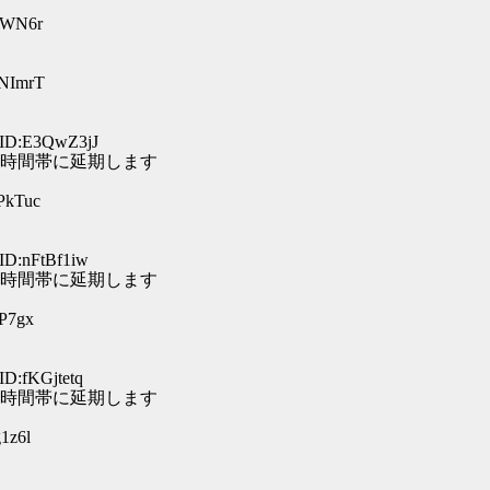
aKWN6r
MNImrT
 ID:E3QwZ3jJ
時間帯に延期します
PkTuc
ID:nFtBf1iw
時間帯に延期します
pP7gx
ID:fKGjtetq
時間帯に延期します
1z6l