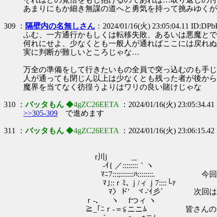
あまりにもか細き無謀の道へと勇気を持って挑みゆくが
309 ：
隔壁内の名無しさん
：2024/01/16(火) 23:05:04.11 ID:DP
ふむ、一方通行かもしくは転移失敗、あるいは悪魔とで
何れにせよ、少なくとも一般人が通ればここには戻れぬ
実に判断が難しいところじゃな…
万全の準備をして行きたいもの全員で突っ込むのも手じ
人が通っても閉じん以上は少なくとも残った者が後から
魔界を当てなく彷徨うよりはワリの良い賭けじゃな
310 ：
バッタもん
◆4gZC26EETA
：2024/01/16(火) 23:05:34.41
>>305-309
で進めます
311 ：
バッタもん
◆4gZC26EETA
：2024/01/16(火) 23:06:15.42
r川j ＿
ゝ-ｲ{ ／::::::::｀ヽ
ﾏﾆ7:::;:::::::ﾊ::::::::. 今
ﾏ｣::ｒﾐ､ｊ/ィｊ7::::└ｧ
ﾏ〉ド' ヾ-'ｲ彡´ 次回は明日の2
ｒ-､ ヽゝ fつィ ヽ
≧_｢ﾆｒ‐＝≦ニニﾑ 皆さんのご参