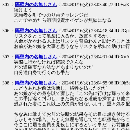
305 ：
隔壁内の名無しさん
：2024/01/16(火) 23:03:40.27 ID:+/
続けよう
志願者を町でつのり再チャレンジだ
ここでやめたら初期投資オイゲンが無駄になる
306 ：
隔壁内の名無しさん
：2024/01/16(火) 23:04:18.34 ID:2G
リスクをとって亀裂に入るか、放置をするか…
人命がかかわる以上はリスクを背負わんと助けることは
お前があの娘を大事と思うならリスクを承知で助けに行
307 ：
隔壁内の名無しさん
：2024/01/16(火) 23:04:31.04 ID:XuA
実際に行かなければ確認できんな
どの道確実な方法などあまりないのだ
自分達自身で行くのも手だ
308 ：
隔壁内の名無しさん
：2024/01/16(火) 23:04:55.96 ID:l0h5t
…どうあれお前は決断し、犠牲を払ったのだ
あの娘がその身を以て齎した「この先に行けば帰って来
この手は潔く封印し、また新たなる道筋を探すより他に
残された者にこれ以上の欠員が出ないよう、重々気を配
ちなみに敢えてお前の決断の結果をその目に焼き付ける
しかしその場合、たとえ無理を通してでも転移先からこ
今ここに居る全員を見殺しにするという事だ…お前無き
それほどの覚悟をもし抱けるのであれば…取り返しの付