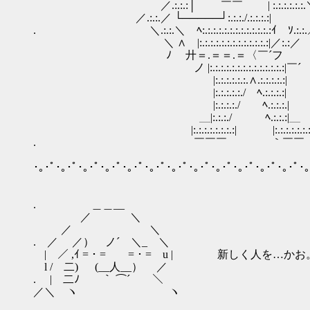
／.:.:.:│ ￣￣ | :.:.:.:.:.:.
／.:.:.／ └─────┘:.:.:./.:.:.:.:|
. ＼.:.:.＼ ﾍ:.:.:.:.:.:.:.:.:.:.:.:.:ｲ￣ｿ.:.:
＼ ∧ |:.:.:.:.:.:.:.:.:.:.:.:.:|／:.:／
ﾉ 廾＝.＝＝.＝〈￣´フ
ゝ ノ |:.:.:.:.:.:.:.:.:.:.:.:.:.:|￣´
|:.:.:.:.:.:.∧.:.:.:.:.:|
|:.:.:.:.:./ ﾍ.:.:.:.:|
|:.:.:.:./ ﾍ.:.:.:.|
＿|:.:.:./ ﾍ.:.:.:|＿
|:.:.:.:.:.:.:.:| |:.:.:.:.:.:.:
. ￣￣￣ ｀￣￣
･｡･ﾟ･｡･ﾟ･｡･ﾟ･｡･ﾟ･｡･ﾟ･｡･ﾟ･｡･ﾟ･｡･ﾟ･｡･ﾟ･｡･ﾟ･｡･ﾟ･｡･ﾟ･｡
. ＿＿__
／ ＼
／ ＼
. ／ ／） ノ´ ＼_ ＼
| ／ ,ｲ =・= =・= u | 新しく人を…かお
l / 二) (__人__） ／
. | 二ﾉ ｀ ⌒´ ＼
／＼ ヽ ヽ