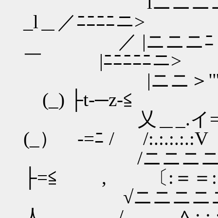
lニニニニニニ≠
_l＿／ﾆﾆﾆﾆニ>
／ |ニニニﾆ＞'" ,
￣ |ﾆﾆﾆﾆﾆニ>
|ニニ＞'"_.
(_) ├t‐─z‐≦
乂＿_.イ=
(_） -=ﾆ / /:.:.:.:.:V
/ニニニニ
├=≦ , 〔:＝＝
√ニニニニニ/=ﾆﾆ
人 / ﾍ.:.:.:.: