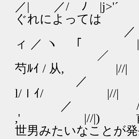
／| ／/ ﾉ |j>
ぐれによっては
／ l／
ィ ／ ヽ ｢ |//
／ ＿/
芍ﾙｲ / 从, |//|
／ /ﾆニﾐ
l/ｌｲ/ |//|
／ /ニﾆ=
,' |//|) 
世男みたいなことが発