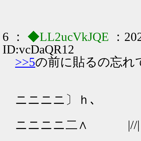
6 ：
◆LL2ucVkJQE
：202
ID:vcDaQR12
>>5
の前に貼るの忘れ
ィi〔
ニニニニ〕ｈ､ |/
ィi〔ニ
ニニニニ二∧ |//|
<ニニニニ