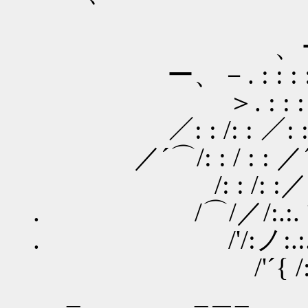
,. ィi{/
、ー=. : : : : :
ー、－. : : : :>.、:_￣. 
＞. : : : : ／: : : ／
／: : /: : ／: : : ／.
／´⌒/: : / : : ／´!
/: : /: :／{f r}i:
. /⌒/／/:.:.ヽ
. /'/:ノ:.:.}
/'´{ /:}:
_ _＿_ 