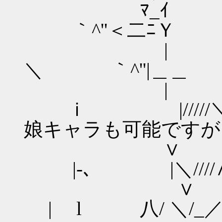
ﾏ_
｀^''＜二ﾆＹ
| 
＼ ｀^''|＿＿
| 八
ｉ |/////
娘キャラも可能ですが
∨ ｉ＼
|‐､ |＼////
∨ 十‐ヽ
| l 八/ ＼/_