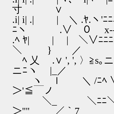
寸 ∨ | ／. 
.i| i| .| | ＼ .ﾔ.ヽ
ﾆヽ .∨ ０ x‐-<
.ﾍ ﾔ| | | ＼∨ﾆﾆﾆ
＼ } ／ ＞､ 
ﾍ 乂 .∨ ', ', 〉
ニﾆヽ |_／ ∨
ヽ ｌ ＼ /ﾆﾍ ∨ ~"'
＞'≦￣ノ |
＼_ ＼ﾆﾆ＼＼ﾆニニ
＞''" 