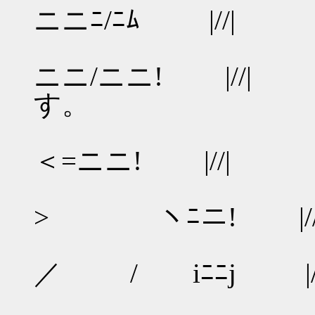
ニニﾆ/ﾆﾑ |//|
r‐寸ニニ
ニニ/ニニ! |//
す。
)ﾆﾆ寸＞―
＜=ニニ! |//|
／ﾆﾆイ 
> ヽﾆニ! |//
￣／ {
／ / iﾆﾆj |//
／ / 