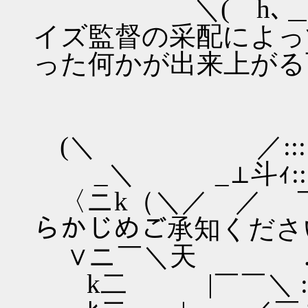
＼( h､＿ ∠
イズ監督の采配によっ
った何かが出来上がる
／| ／
ﾑ_∧rｰ7ニ
(＼ ／:::::天:
ゝ_＼ _⊥斗ｨ:::
〈ニk（＼／ ／ ￣ :
らかじめご承知くださ
∨ニ￣＼天 ..:!ﾆニ
k二 |￣￣＼ :::