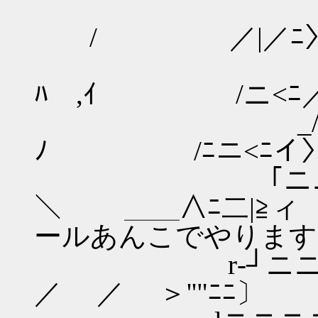
/／ﾆニニﾘ 
/ ／|／ﾆ
Kﾆニ八ﾆﾆV
ﾊ ,ｲ /ニ<ﾆ
_/ﾆニニﾆ＼
ﾉ /ﾆニ<ﾆイ
｢ニニニニニﾆ
＼ ＿＿∧ﾆ二|≧
ールあんこでやります
r‐┘ニニニニニニ
／ ／ ＞''"ﾆﾆ〕