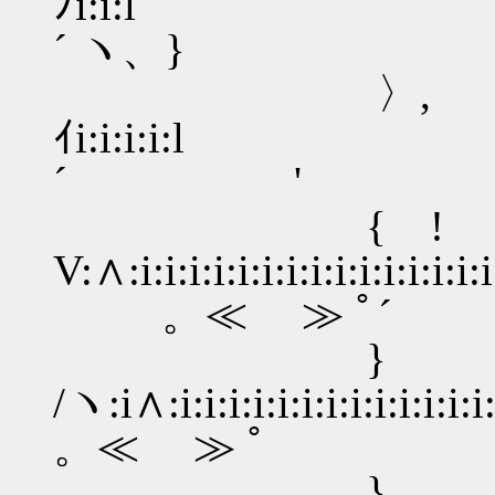
ﾉi:i:l
´ ヽ、}
〉, V:∧i:i:i:i:i:i:
ｲi:i:i:i
´ '
{ 
V:∧:i:i:i:i:i:i:i:i:i:i
。≪ ≫ ﾟ´
/ヽ:i∧:i:i:i:i:i:i:i:i:i
。≪ ≫ ﾟ
} 