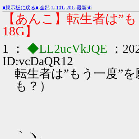
■掲示板に戻る■
全部
1-
101-
201-
最新50
【あんこ】転生者は”も
18G】
1 ：
◆LL2ucVkJQE
：202
ID:vcDaQR12
転生者は”もう一度”を
も？）
｀ヽ、