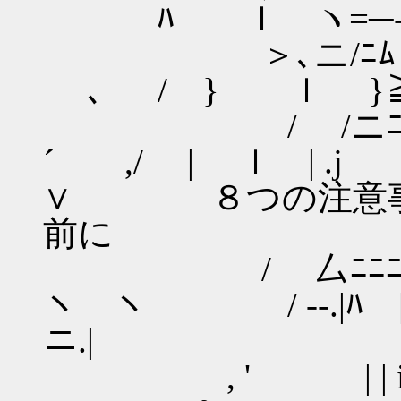
ﾊ ｌ ヽ=─- 
＞､ニ/ﾆﾑ
､ / } ｌ }≧
/ /ニﾆﾑ|
´ ,/ | ｌ | .j ｰ
∨ ８つの注意事
前に
/ 厶ﾆﾆﾆﾑ.
ヽ ヽ / ‐-.|ﾊ | |/
ニ.|
, ' | | 