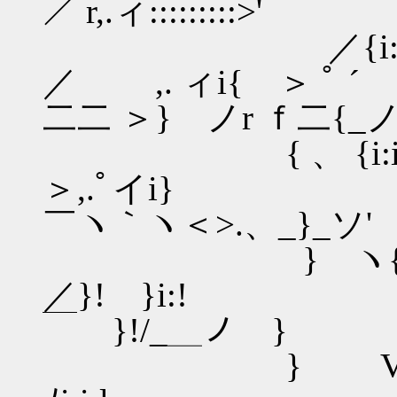
／ r,.ィ:::::::::>'
／{i:i:i{i:i:i:i
／ ,. ィi
二二 ＞} ノr ｆ二{_
{ 、 {i:i:{i:i:i:i
＞,.
￣ヽ｀ヽ＜>.、_}_ソ'
} ヽ{i:i:i}:i:i:i:i
／}! 
￣ }!/_＿ノ }
} V:∧i:i:i:i:i:i: