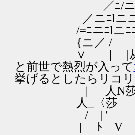
／ﾆ/ニニニ
／ニﾆlニニニ
/=ﾆニﾆlニﾆﾆ
{ニ／ / ＼
∨ | |从ハ 
と前世で熱烈が入って
挙げるとしたらリコリ
| 人Ν莎 > ＼＿ 
人_〈莎 l 
/ | ′ ﾉ 
| ﾄ V ) 