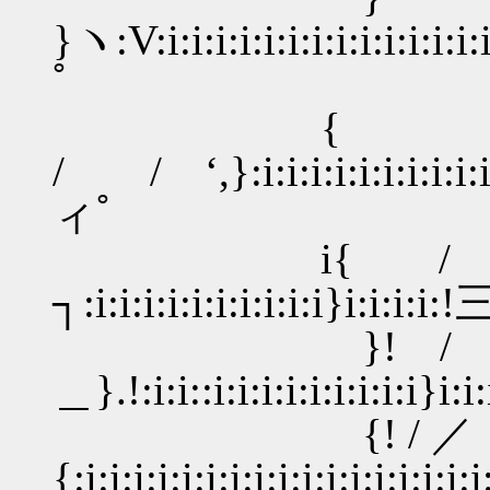
}ヽ:V:i:i:i:i:i:i:i:i:i:i:i
ﾟ
{
/ / ‘,}:i:i:i:i:i:i:i:i:i:i
ィﾟ
i{ / 〉
┐:i:i:i:i:i:i:i:i:i:i}i:i:
}! / ／｀´`
＿}.!:i:i::i:i:i:i:i:i:i:i:i}
{! /
{:i:i:i:i:i:i:i:i:i:i:i:i:i:i:i:i:i