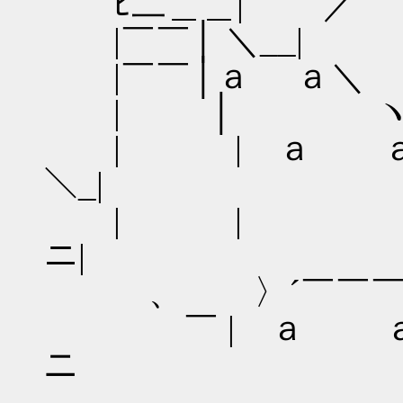
ﾋ二＿＿| ／￣ 寸
|￣￣│ ＼__|
|￣￣│ａ ａ＼ 
| │ ヽ ￣
| | ａ
＼_|
| | ＼
ニ|
、 〉´￣￣￣￣￣￣
￣ | ａ ａ Τ:
ニ