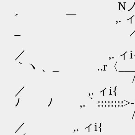
Nノ'´}/￣￣ 
´ ￣ ,. ィ !
_ ／
} ′。ｓ≦
／ ,. ィi{ 
｀ヽ 、_ ..r〈__
/≦:i:i:i:i:i
／ ,. ィ
ﾉ ﾉ ,.｀::::::::>‐
/:i:i{i:i:i:i:
／ ,. ィi{ ＞ ﾟ