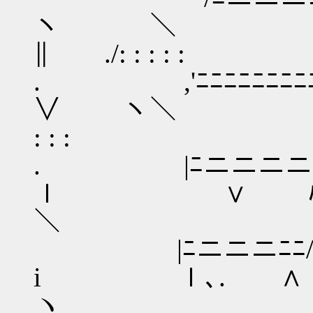
ヽ ＼ .
∥ ./: : : : :
. ,'ﾆﾆ
∨ ヽ＼ .Ⅶ
: : :
. |ﾆニニ
ｌ ∨ 
＼ Ⅵ三ﾖ /:
|ﾆニニニﾆﾆ/ 
i ｌ､. 
ヽ |///| 