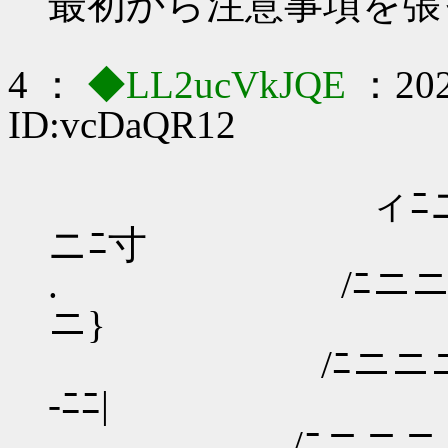
最初から注意事項を張
4 ：
◆LL2ucVkJQE
：202
ID:vcDaQR12
ィﾆニニニニ
ニﾆ寸 Ⅶ |
. /ﾆニニニニニニ
ニ} Ⅶ .|
/ﾆニニニニニ
-ﾆﾆ| .Ⅶ 
/ﾆニニ