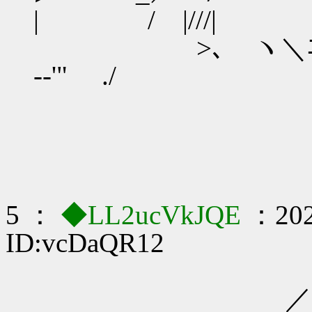
| / |///|
>､ ヽ＼ﾆﾆ＼ 
-‐'" .
5 ：
◆LL2ucVkJQE
：202
ID:vcDaQR12
＿＿
／/ニニ