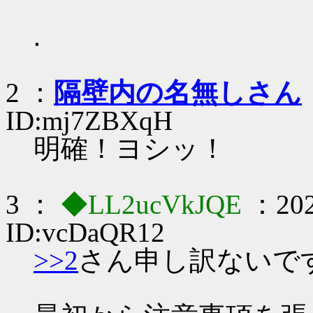
.
2 ：
隔壁内の名無しさん
ID:mj7ZBXqH
明確！ヨシッ！
3 ：
◆LL2ucVkJQE
：202
ID:vcDaQR12
>>2
さん申し訳ないで