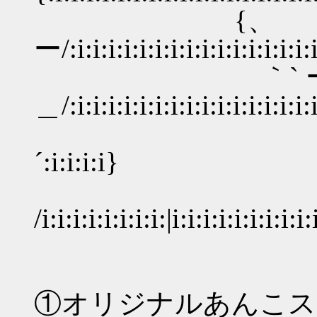
{
ー/:i:i:i:i:i:i:i:i:i:i:i:i:i:i:i:i
｀` 
＿/:i:i:i:i:i:i:i:i:i:i:i:i:i:i:i
'ー― - -
´:i:i:i:i}
/i:i:i:i:i:i:i:i:|i:i:i:i:i:i:i:i:i:
①オリジナルあんこス