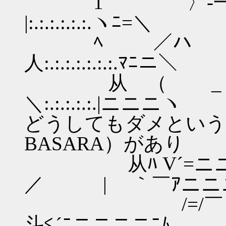
1 〉‐
|:.:.:.:.:.:.ヽ
ﾍ ／ハ
人:.:.:.:.:.:.:
从 （ _ゝ.,_
＼:.:.:.:.:
どうしてもダメという
BASARA）があり
从ﾊ V´=
／ | ｀￣ｱ
/=/￣＼ニ
斗≦´ﾆニニニニﾆ