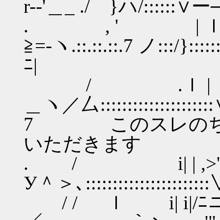
r--'＿_ ./ }ハ/::::::∨
. , ' | ｌ 
≧=‐ヽ.::.::.::.7 ノ:::/}::
ﾆ|
/ .ｌ | ｌ |_＞
＿ヽ／厶:::::::::::::::
7 このスレのち
いただきます
. / i| | ,>
У＾＞､:::::::::::::::::::::
/ / ｌ i| i|/