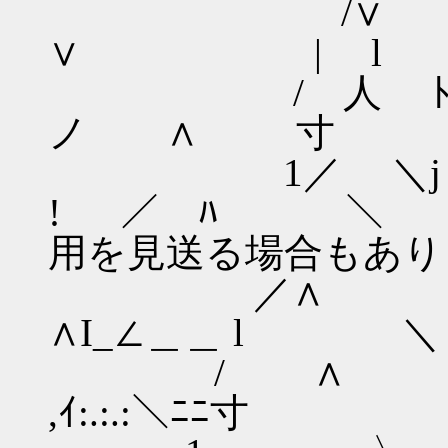
/∨ ! 
∨ | l / 
/ 人 ﾄﾊ
ノ ∧ 寸
1／ 
! ／ ﾊ ＼
用を見送る場合もあり
／
∧I_∠＿＿ l ＼
/ ∧
,ｲ:.:.:＼ﾆﾆ