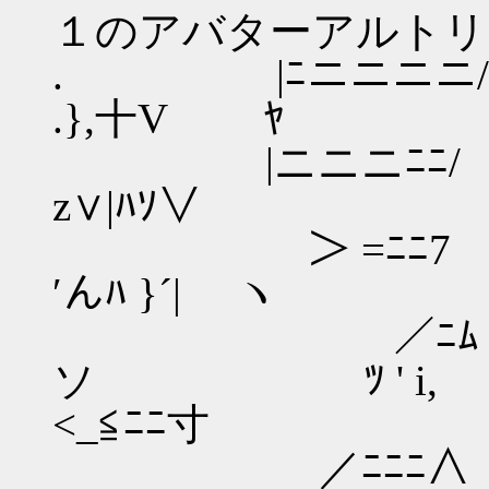
１のアバターアルトリ
. |ﾆニニニニ
.},十V ﾔ 
|ニニニﾆﾆ/ | .
z∨|ﾊｿ∨ ｲ
＞ =ﾆﾆ7
′んﾊ }´
／ﾆﾑ |
ソ ゞﾂ 
<_≦ﾆﾆ寸
／ﾆﾆﾆ∧