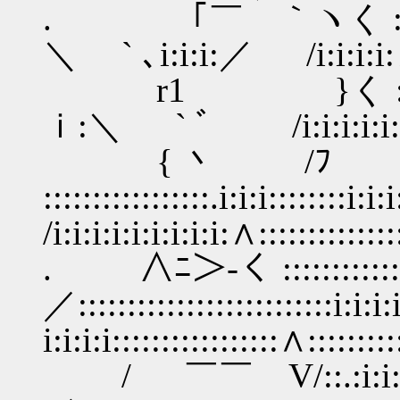
. ｢￣ ｀ヽく :::::::::::::::
＼ ` ､i:i:i:／ /i:i:i:
r1 }く :::::::::::::::::
ｉ:＼ ` ﾞ /i:i:i:i:i:i
{ 丶 /ﾌ
:::::::::::::::::.i:i:i::::::
/i:i:i:i:i:i:i:i:i:∧:::::::
. ∧ﾆ＞-く ::::::::::::::.:
／::::::::::::::::::::::::::i:i
i:i:i:i:::::::::::::::::∧
/ ￣￣ V/::.:i:i:i: