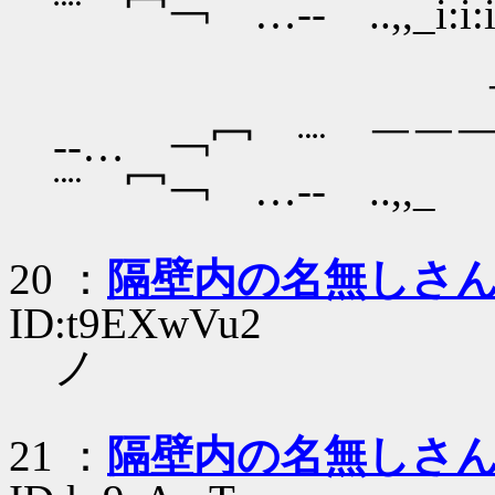
¨¨ 冖￢ …‐- ..,,_i:i:i:i
￣~ﾟ"''～ ,,
-‐… ￢冖 ¨¨ 
¨¨ 冖￢ …‐- ..,,
20 ：
隔壁内の名無しさ
ID:t9EXwVu2
ノ
21 ：
隔壁内の名無しさ