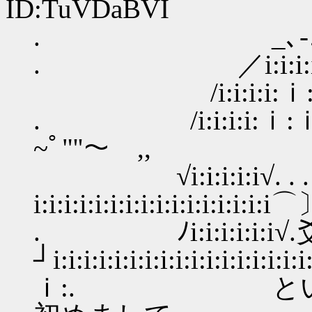
ID:TuVDaBVI
. _､-…‐
. ／i:i:i:i:i:i:
/i:i:i:i:ｉ:ｉ/⌒＼i
. /i:i:i:i:ｉ:ｉ/. . . . 
~ﾟ"''～ ,,
√i:i:i:i:i√. . .
i:i:i:i:i:i:i:i:i:i:i:i:i
. ﾉi:i:i:i:i:i√
┘i:i:i:i:i:i:i:i:i:i:i:i:i:i:
ｉ:. という訳