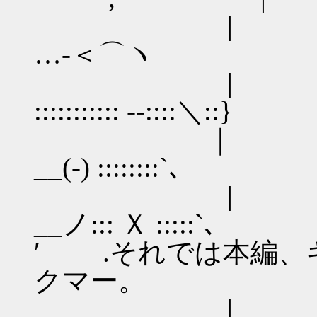
| γ⌒
…‐＜⌒ヽ
| {::／
::::::::::: 
｜ ／::::::
__(-) :::::
| /::::::::
__ノ::: Ｘ 
′ .それでは本編、
クマー。
| _