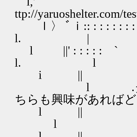
l,'
ttp://yaruoshelter.com/t
ｌ〉 ﾞｉ:: : : : : :
l. |
l ||' : : : 
l. l で
i || 
l .ダイスが
ちらも興味があればど
l |
l
l ||