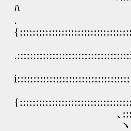
ﾊ
.
{::::::::::::::::::::::::::::::::::
.::::::::::::::::::::::::::::::::::
i:::::::::::::::::::::::::::::::::::
{::::::::::::::::::::::::::::::::::
､:::::::::::::::::::::
ヽ、:::::::::::::::::