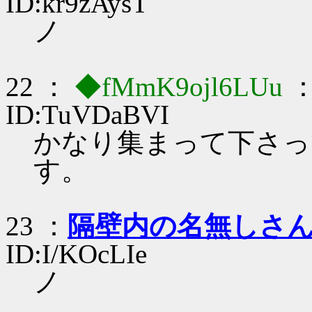
ID:kr9zAysT
ノ
22 ：
◆fMmK9ojl6LUu
：
ID:TuVDaBVI
かなり集まって下さっ
す。
23 ：
隔壁内の名無しさ
ID:I/KOcLIe
ノ