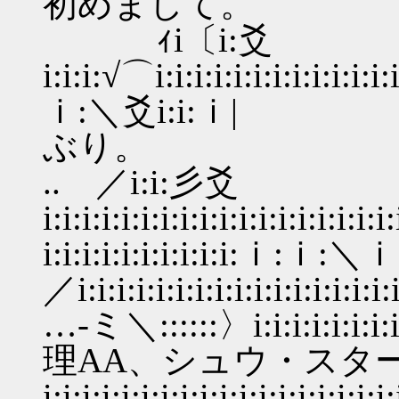
初めまして。
ｨi〔i:爻
i:i:i:√⌒i:i:i:i:i:i:i:i:i:i:i:i:i:
ｉ:＼爻i:i:ｉ|
ぶり。
.. ／i:i:彡爻
i:i:i:i:i:i:i:i:i:i:i:i:i:i:i:i:i:
i:i:i:i:i:i:i:i:i:i:ｉ:ｉ:＼
／i:i:i:i:i:i:i:i:i:i:i:i:i:i:i:i:
…-ミ＼::::::〉i:i:i:i:
理AA、シュウ・スタ
i:i:i:i:i:i:i:i:i:i:i:i:i:i:i:i:i