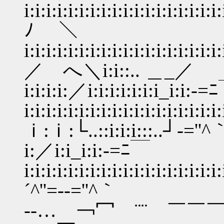
i:i:i:i:i:i:i:i:i:i:i:i:i:i:i:i:i:i:
ﾉ ＼
i:i:i:i:i:i:i:i:i:i:i:i:i:i:i:i:i:i:
／ へ＼i:i::.. ＿_／
i:i:i:i:／i:i:i:i:i:i:i_i:i:-
i:i:i:i:i:i:i:i:i:i:i:i:i:i:i:i:i:i:
ｉ:ｉ:└..::i:i:i:::..┘‐
i:／i:i_i:i:-=ﾆ￣
i:i:i:i:i:i:i:i:i:i:i:i:i:i:i:i:i:i:
´^''=‐‐=''^｀
-‐… ￢冖 ¨¨ 