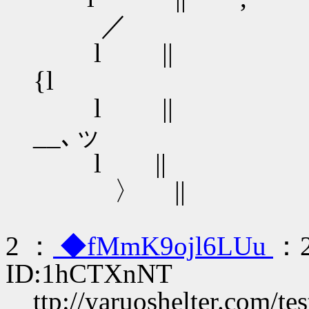
／
l |
{l
l ||
__､ッ
l |
〉 |
2 ：
◆fMmK9ojl6LUu
：2
ID:1hCTXnNT
ttp://yaruoshelter.com/t