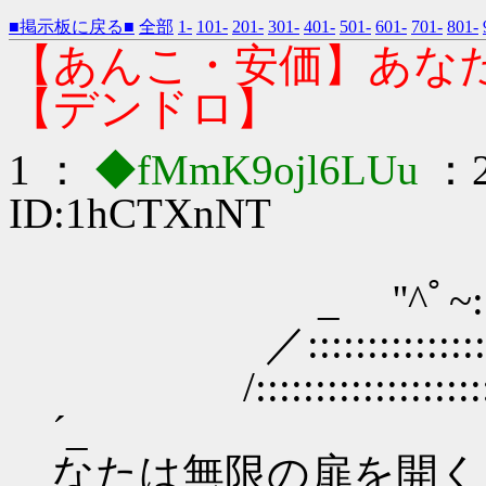
■掲示板に戻る■
全部
1-
101-
201-
301-
401-
501-
601-
701-
801-
【あんこ・安価】あな
【デンドロ】
1 ：
◆fMmK9ojl6LUu
：2
ID:1hCTXnNT
＿
_ ''^ﾟ~::::::::
／::::::::::::::::::::::
/:::::::::::::::::::::::::
´_ 【あ
なたは無限の扉を開く