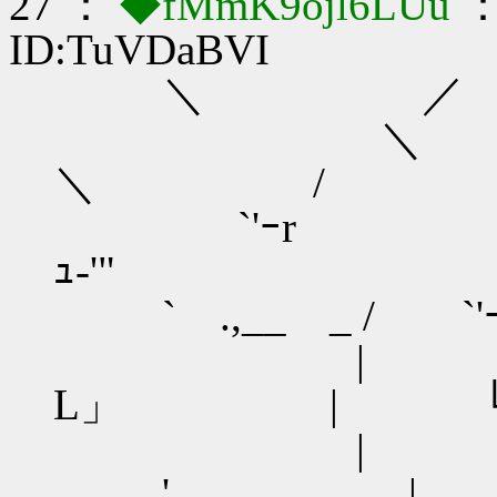
27 ：
◆fMmK9ojl6LUu
：
ID:TuVDaBVI
＼
＼ 
＼ / 
`'ｰr
ｭ
` .,__ _ / `'ｰrｭ
L」 | 
', | 