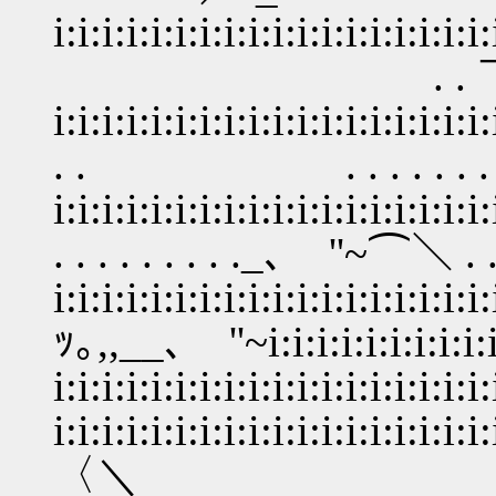
i:i:i:i:i:i:i:i:i:i:i:i:i:i:i:i:i:
. . ￣￣. 
i:i:i:i:i:i:i:i:i:i:i:i:i:i:i:i:i:i:
. . . . . . . . . . .
i:i:i:i:i:i:i:i:i:i:i:i:i:i:i:i:i:i
. . . . . . . . ._､ ''~⌒＼ . 
i:i:i:i:i:i:i:i:i:i:i:i:i:i:i:i:i:i:
ｯ｡,,__､ ''~i:i:i:i:i:i:i:i
i:i:i:i:i:i:i:i:i:i:i:i:i:i:i:i:i:i
i:i:i:i:i:i:i:i:i:i:i:i:i:i:i:i:i:i:
〈＼