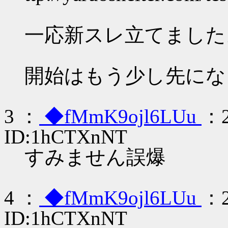
一応新スレ立てました
開始はもう少し先にな
3 ：
◆fMmK9ojl6LUu
：2
ID:1hCTXnNT
すみません誤爆
4 ：
◆fMmK9ojl6LUu
：2
ID:1hCTXnNT