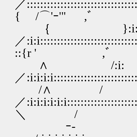
／::::::::::::::::::::::::::::::::::
{ /⌒'ｰ'" ,ﾞ
｛ }:i:i:i
／:i:i::::::::::::::::::::::::::::::
::{r ' ,ﾞ
∧ /:i:
／:i:i:i:i::::::::::::::::::::
/∧ /
／:i:i:i:i:i:i::::::::::::::::::::::
＼ /
ｰ-