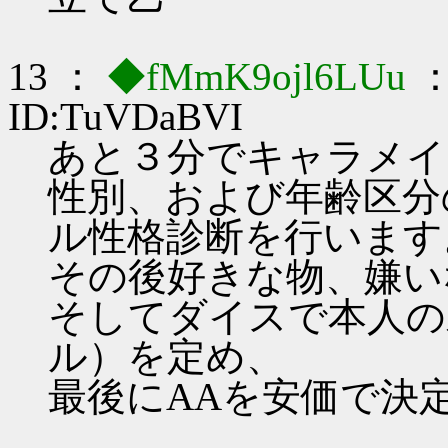
13 ：
◆fMmK9ojl6LUu
：
ID:TuVDaBVI
あと３分でキャラメイ
性別、および年齢区分
ル性格診断を行います
その後好きな物、嫌い
そしてダイスで本人の
ル）を定め、
最後にAAを安価で決