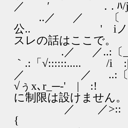
／ ′ ．. ﾊ/j
..／ ／ 〔 
公.. '
スレの話はここで。
.／ ／..:〔
｀.:「√::::::..... /i
／ ／ ..:〔
√ぅx､r_─-'
に制限は設けません。
／ ／>::
{ ,､v'√: