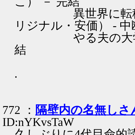
こ） － 完結
異世界に転移して
リジナル・安価） - 中
やる夫の大学生日記
結
.
772 ：
隔壁内の名無しさ
ID:nYKvsTaW
久しぶりに4代目命的