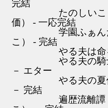
完結
たのしいこうこう
価） - 一応完結
学園ふぁんたじい
こ） - 完結
やる夫は命を的に
やる夫の騎士道 
－ エター
やる夫の夏休み 
－ 完結
遍歴流離譚 （オ