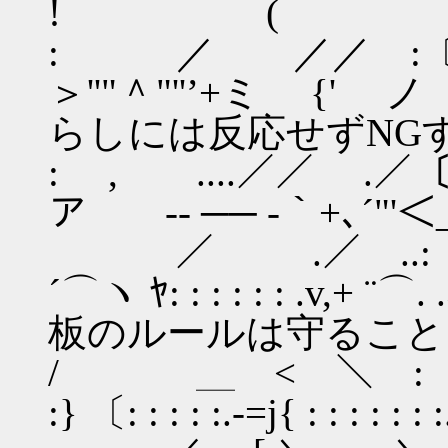
! (
: ／ ／／ :〔
＞''"＾"''’
らしには反応せずNG
: , ....／／ 
ア -‐ ── -｀+､
／ .／ ..:〔 ,
´⌒ヽ ﾔ: : : : : 
板のルールは守ること
/ ＿ < ＼ :〔ﾊ( ／.: 
:} 〔: : : : :.-=j{ : : : : : 