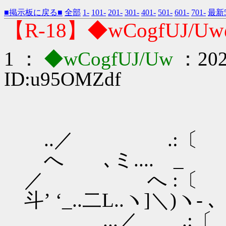
■掲示板に戻る■
全部
1-
101-
201-
301-
401-
501-
601-
701-
最新5
【R-18】◆wCogfUJ/
1 ：
◆wCogfUJ/Uw
：2022
ID:u95OMZdf
..／ 
へ ､ミ.... _
／ へ :
斗’ ‘_..二L..ヽ]＼)ヽ- ､
...／ .