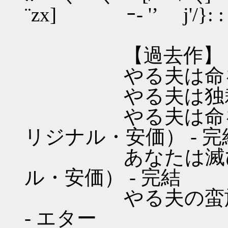
¨zx] ｰ- '’ j'/}: : 
【過去作】
やる夫は命を的に
やる夫は独裁制を
やる夫は命を的に
リジナル・安価） - 完
あなたは滅びを見
ル・安価） - 完結
やる夫の蛮族経済
- エター