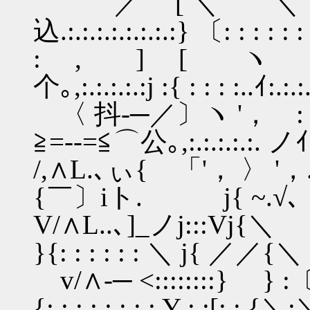
／ [ ＼ ＼〔:y'
込.:.:.:.:.:.:.:.:} 〔: : : : : : .
: , ] [ ヽ 〔(／
个｡,:.:.:.:.:j :{ : : : :..ｲ:.:.:.
〈 抖-─／〕ヽ '， :〔{
≧=--=≦⌒公｡,:.:.:.:.:.
/,∧L.､ぃ{ 「'， 〉 '，.:〔
{￣〕iト. j{ ~.√､ ~
V/∧L..､]_ノj:::Vj{＼ 〔':_:_:
}{: : : : : : ＼ j{ ／／{＼
v/∧-─ <::::::::} } :〔
{: : : : : : : : Y : :[: : {＼