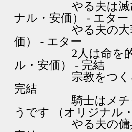
やる夫は滅びに備
ナル・安価） - エター
やる夫の大華旅行
価） - エター
2人は命を的に稼
ル・安価） - 完結
宗教をつくろう! 
完結
騎士はメチャシ
うです （オリジナル・
やる夫の傭兵道 