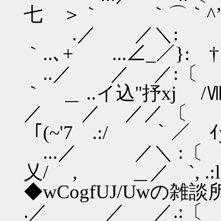
七 ＞｀ ｀⌒｀^’
.／ ／＼:
｀..､+ ...∠_／}: †
..／ ／ 
｀ ＿ ..イ込''抒xj /
／ ／ ／／ 
「(~'7 .:/ ｀／ ｲy!
...／ ／＼ :〔
乂/ , ＿／ 
◆wCogfUJ/Uwの雑
.／ ／ ／.:〔 _.: