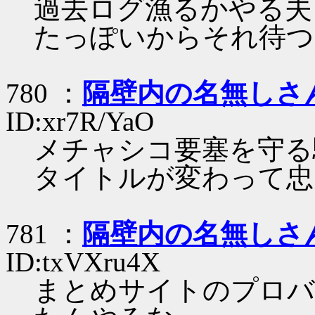
過去ログ漁るかやる夫
たっぽいからそれ待つ
780 ：
隔壁内の名無しさ
ID:xr7R/YaO
メチャシコ要塞を守る
タイトルが変わって忠
781 ：
隔壁内の名無しさ
ID:txVXru4X
まとめサイトのプロバ