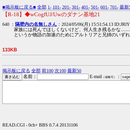
■掲示板に戻る■
全部
1-
101-
201-
301-
401-
501-
601-
701-
最新5
【R-18】◆wCogfUJ/Uwのダナン基地21
640 ：
隔壁内の名無しさん
：2024/05/06(月) 15:51:54.13 ID:JRl
家族には死んでほしくないけど、何人生き残るかな……
というか物語の加速のためにアルトリアと兄姉のいずれ
133KB
掲示板に戻る
全部
前100
次100
最新50
名前：
E-mail
：
（省略可）
READ.CGI - 0ch+ BBS 0.7.4 20131106