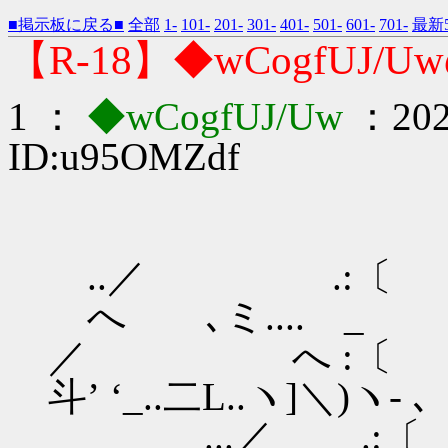
■掲示板に戻る■
全部
1-
101-
201-
301-
401-
501-
601-
701-
最新5
【R-18】◆wCogfUJ/
1 ：
◆wCogfUJ/Uw
：2022
ID:u95OMZdf
..／ 
へ ､ミ.... _
／ へ :
斗’ ‘_..二L..ヽ]＼)ヽ- ､
...／ .