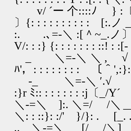
v/ ´ー 个::::ﾉ } :〔
〕{: : : : : : : : : : [:
:. .､=-＼ :[＾~
V/: : :} {: : : : : : : ::! :
_ ＼=-＼ ＼ , √ 
ﾊ'，: : : : : : : : 〔＾',:}
-_ ＼=-＼ ′.√ .
:}r ﾐ:: : : : : : : :j〔_/Y´
＼-=＼ ]:. ＼=/ /＼
＼: : ::}: :/' }/}: . [_. 
.. ＼-=＼ [/ /＼] . 