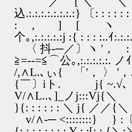
／ [ ＼ ＼〔:y'
込.:.:.:.:.:.:.:.:} 〔: : : : : : .
: , ] [ ヽ 〔(／
个｡,:.:.:.:.:j :{ : : : :..ｲ:.:.:.
〈 抖-─／〕ヽ '， :〔{
≧=--=≦⌒公｡,:.:.:.:.:.
/,∧L.､ぃ{ 「'， 〉 '，.:〔
{￣〕iト. j{ ~.√､ ~
V/∧L..､]_ノj:::Vj{＼ 〔':_:_:
}{: : : : : : ＼ j{ ／／{＼
v/∧-─ <::::::::} } :〔
{: : : : : : : : Y : :[: : {＼