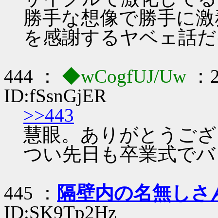
勝手な想像で勝手に激
を感謝するヤベェ話だ
444 ：
◆wCogfUJ/Uw
：2
ID:fSsnGjER
>>443
慧眼。ありがとうござ
つい先日も卒業式でバ
445 ：
隔壁内の名無しさ
ID:SK9Tp2Hz