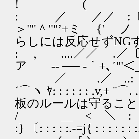
! (
: ／ ／／ :〔
＞''"＾"''’
らしには反応せずNG
: , ....／／ 
ア -‐ ── -｀+､
／ .／ ..:〔 ,
´⌒ヽ ﾔ: : : : : 
板のルールは守ること
/ ＿ < ＼ :〔ﾊ( ／.: 
:} 〔: : : : :.-=j{ : : : : : 