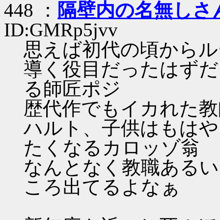
448 ：
隔壁内の名無しさ
ID:GMRp5jvv
思えば初代の頃からル
導く役目だったはずだ
る師匠ポジ
歴代作でもイカれた教
ハルト、子供はもはや
たくなるカロッゾ翁
なんとなく教職あるい
ころ出てるよなぁ