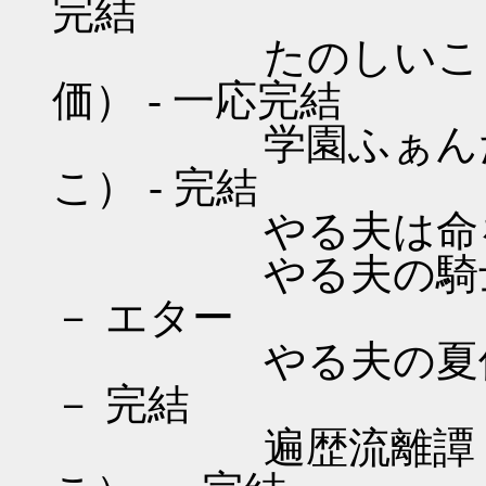
完結
たのしいこうこう
価） - 一応完結
学園ふぁんたじい
こ） - 完結
やる夫は命を的に
やる夫の騎士道 
－ エター
やる夫の夏休み 
－ 完結
遍歴流離譚 （オ