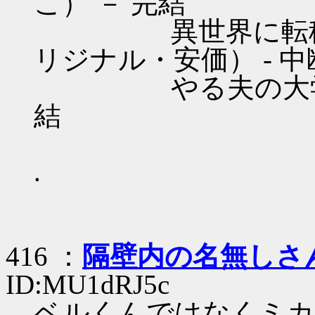
こ） － 完結
異世界に転移して
リジナル・安価） - 中
やる夫の大学生日記
結
.
416 ：
隔壁内の名無しさ
ID:MU1dRJ5c
ベルくんではなくミカ