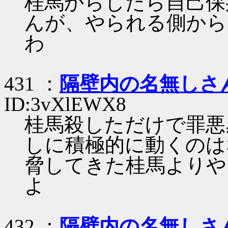
桂馬からしたら自己保
んが、やられる側から
わ
431 ：
隔壁内の名無しさ
ID:3vXlEWX8
桂馬殺しただけで罪悪
しに積極的に動くのは
脅してきた桂馬よりや
よ
432 ：
隔壁内の名無しさ