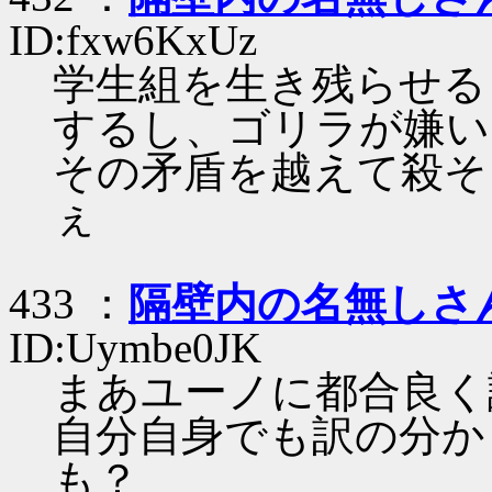
ID:fxw6KxUz
学生組を生き残らせる
するし、ゴリラが嫌い
その矛盾を越えて殺そ
ぇ
433 ：
隔壁内の名無しさ
ID:Uymbe0JK
まあユーノに都合良く
自分自身でも訳の分か
も？