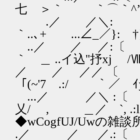
七 ＞｀ ｀⌒｀^’
.／ ／＼:
｀..､+ ...∠_／}: †
..／ ／ 
｀ ＿ ..イ込''抒xj /
／ ／ ／／ 
「(~'7 .:/ ｀／ ｲy!
...／ ／＼ :〔
乂/ , ＿／ 
◆wCogfUJ/Uwの雑
.／ ／ ／.:〔 _.: