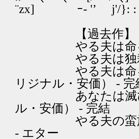
¨zx] ｰ- '’ j'/}: : 
【過去作】
やる夫は命を的に
やる夫は独裁制を
やる夫は命を的に
リジナル・安価） - 完
あなたは滅びを見
ル・安価） - 完結
やる夫の蛮族経済
- エター