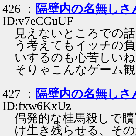
426 ：
隔壁内の名無しさ
ID:v7eCGuUF
見えないところでの話
う考えてもイッチの負
いするのも心苦しいね
そりゃこんなゲーム観
427 ：
隔壁内の名無しさ
ID:fxw6KxUz
偶発的な桂馬殺しで贖
け生き残らせる、その