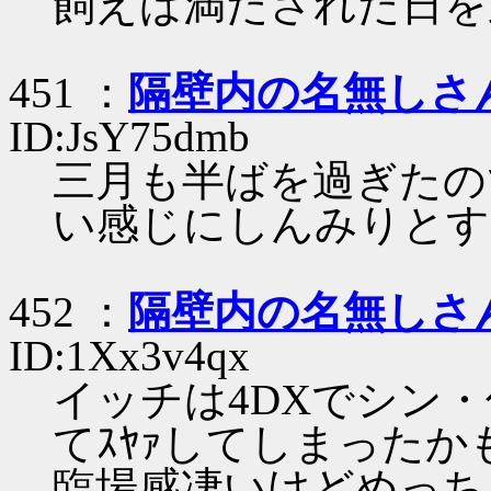
飼えば満たされた日を
451 ：
隔壁内の名無しさ
ID:JsY75dmb
三月も半ばを過ぎたの
い感じにしんみりとす
452 ：
隔壁内の名無しさ
ID:1Xx3v4qx
イッチは4DXでシン
てｽﾔｧしてしまった
臨場感凄いけどめっち