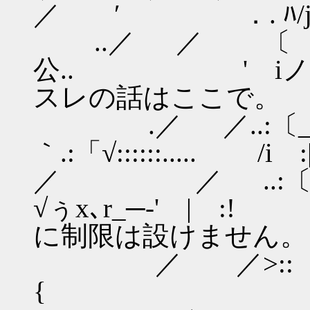
／ ′ ．. ﾊ/j
..／ ／ 〔 
公.. '
スレの話はここで。
.／ ／..:〔
｀.:「√::::::..... /i
／ ／ ..:〔
√ぅx､r_─-'
に制限は設けません。
／ ／>::
{ ,､v'√: