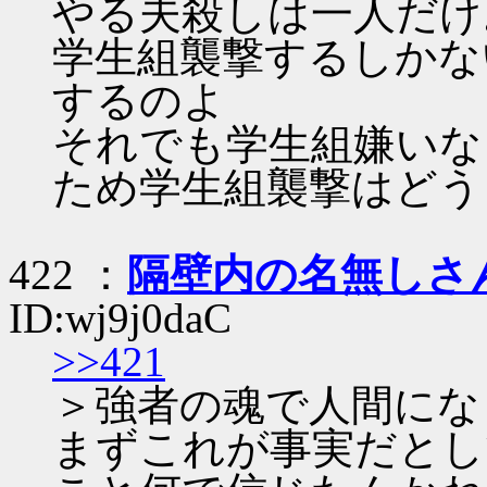
やる夫殺しは一人だけ
学生組襲撃するしかな
するのよ
それでも学生組嫌いな
ため学生組襲撃はどう
422 ：
隔壁内の名無しさ
ID:wj9j0daC
>>421
＞強者の魂で人間にな
まずこれが事実だとし