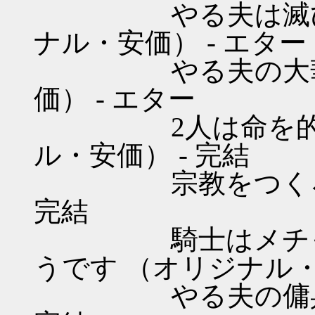
やる夫は滅びに備
ナル・安価） - エター
やる夫の大華旅行
価） - エター
2人は命を的に稼
ル・安価） - 完結
宗教をつくろう! 
完結
騎士はメチャシ
うです （オリジナル・
やる夫の傭兵道 