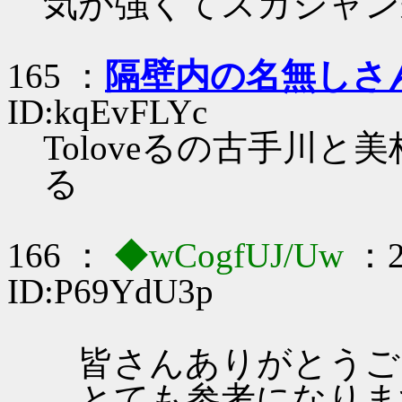
気が強くてスカジャン
165 ：
隔壁内の名無しさ
ID:kqEvFLYc
Toloveるの古手川
る
166 ：
◆wCogfUJ/Uw
：2
ID:P69YdU3p
皆さんありがとうご
とても参考になりま