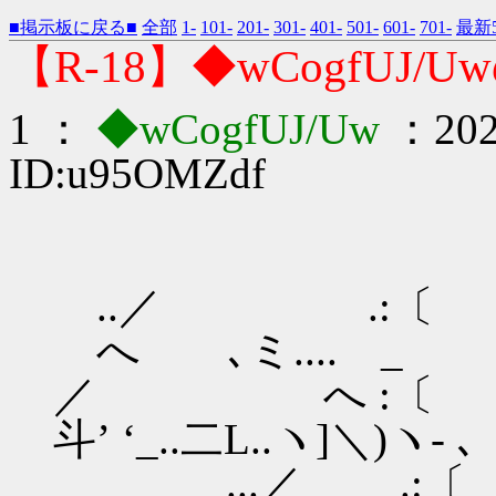
■掲示板に戻る■
全部
1-
101-
201-
301-
401-
501-
601-
701-
最新5
【R-18】◆wCogfUJ/
1 ：
◆wCogfUJ/Uw
：2022
ID:u95OMZdf
..／ 
へ ､ミ.... _
／ へ :
斗’ ‘_..二L..ヽ]＼)ヽ- ､
...／ .