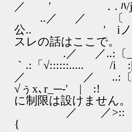
／ ′ ．. ﾊ/j
..／ ／ 〔 
公.. '
スレの話はここで。
.／ ／..:〔
｀.:「√::::::..... /i
／ ／ ..:〔
√ぅx､r_─-'
に制限は設けません。
／ ／>::
{ ,､v'√: