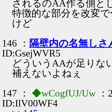
されるのAA作る側と
特徴的な部分を改変で
けど
146 ：
隔壁内の名無しさ
ID:GsejWVR5
どういうAAが足りな
補えないよねぇ
147 ：
◆wCogfUJ/Uw
：2
ID:IlV00WF4