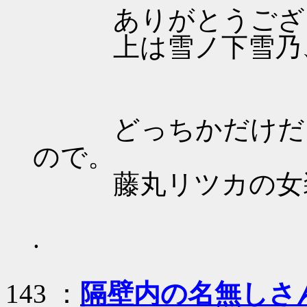
ありがとうござ
上は雪ノ下雪乃、
どっちかだけだと
ので。
藤丸リツカの女装
.
143 ：
隔壁内の名無しさ