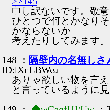
>>145
申し訳ないです。敬意
ひとつで何とかなりそ
かならないか
考えたりしてみます。
148 ：
隔壁内の名無しさ
ID:lXnLBWea
ありゃ欲しい物を言え
と言っているように見
149 ：
◆wCogfUJ/Uw
：2