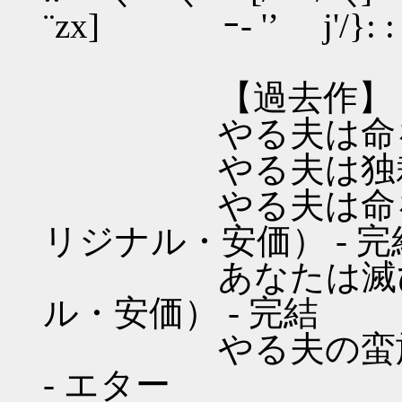
¨zx] ｰ- '’ j'/}: : 
【過去作】
やる夫は命を的に
やる夫は独裁制を
やる夫は命を的に
リジナル・安価） - 完
あなたは滅びを見
ル・安価） - 完結
やる夫の蛮族経済
- エター