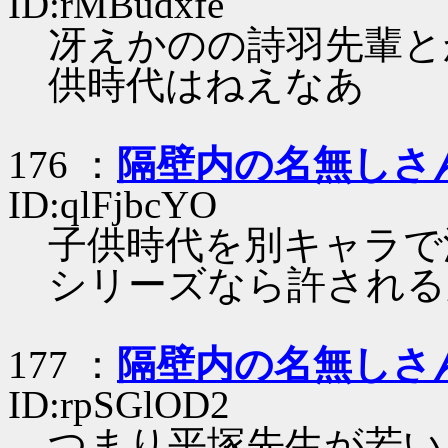
ID:rMBudxfe
冴えかのの詩羽先輩と
供時代はねえなあ
176 ：
隔壁内の名無しさ
ID:qlFjbcYO
子供時代を別キャラで
シリーズなら許される
177 ：
隔壁内の名無しさ
ID:rpSGlOD2
つまり平塚先生が若い