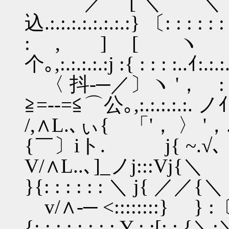
／ [ ＼ ＼〔:y'
込.:.:.:.:.:.:.:.:} 〔: : : : : : .
: , ] [ ヽ 〔(／
个｡,:.:.:.:.:j :{ : : : :..ｲ:.:.:.
〈 抖-─／〕ヽ '， :〔{
≧=--=≦⌒公｡,:.:.:.:.:.
/,∧L.､ぃ{ 「'， 〉 '，.:〔
{￣〕iト. j{ ~.√､ ~
V/∧L..､]_ノj:::Vj{＼ 〔':_:_:
}{: : : : : : ＼ j{ ／／{＼
v/∧-─ <::::::::} } :〔
{: : : : : : : : Y : :[: : {＼