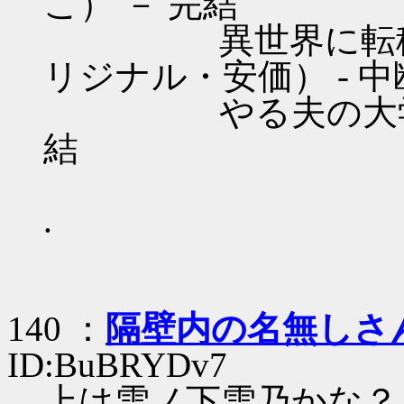
こ） － 完結
異世界に転移して
リジナル・安価） - 中
やる夫の大学生日記
結
.
140 ：
隔壁内の名無しさ
ID:BuBRYDv7
上は雪ノ下雪乃かな？