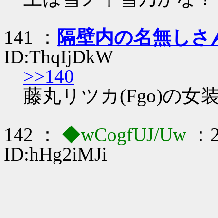
141 ：
隔壁内の名無しさ
ID:ThqIjDkW
>>140
藤丸リツカ(Fgo)の
142 ：
◆wCogfUJ/Uw
：2
ID:hHg2iMJi