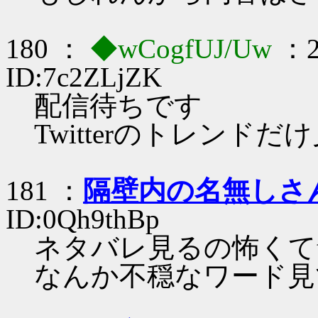
180 ：
◆wCogfUJ/Uw
：2
ID:7c2ZLjZK
配信待ちです
Twitterのトレンド
181 ：
隔壁内の名無しさ
ID:0Qh9thBp
ネタバレ見るの怖くてtw
なんか不穏なワード見