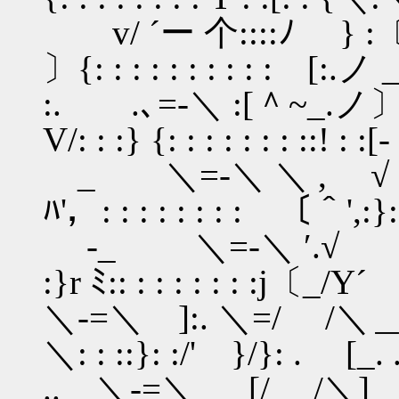
v/ ´ー 个::::ﾉ } :〔
〕{: : : : : : : : : : [:
:. .､=-＼ :[＾~
V/: : :} {: : : : : : : ::! :
_ ＼=-＼ ＼ , √ 
ﾊ'，: : : : : : : : 〔＾',:}
-_ ＼=-＼ ′.√ .
:}r ﾐ:: : : : : : : :j〔_/Y´
＼-=＼ ]:. ＼=/ /＼
＼: : ::}: :/' }/}: . [_. 
.. ＼-=＼ [/ /＼] . 