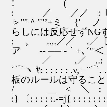
! (
: ／ ／／ :〔
＞''"＾"''’
らしには反応せずNG
: , ....／／ 
ア -‐ ── -｀+､
／ .／ ..:〔 ,
´⌒ヽ ﾔ: : : : : 
板のルールは守ること
/ ＿ < ＼ :〔ﾊ( ／.: 
:} 〔: : : : :.-=j{ : : : : : 