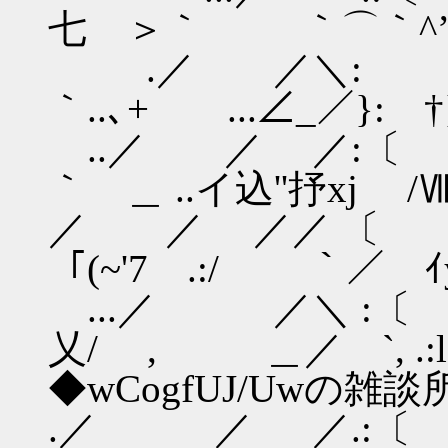
七 ＞｀ ｀⌒｀^’
.／ ／＼:
｀..､+ ...∠_／}: †
..／ ／ 
｀ ＿ ..イ込''抒xj /
／ ／ ／／ 
「(~'7 .:/ ｀／ ｲy!
...／ ／＼ :〔
乂/ , ＿／ 
◆wCogfUJ/Uwの雑
.／ ／ ／.:〔 _.: