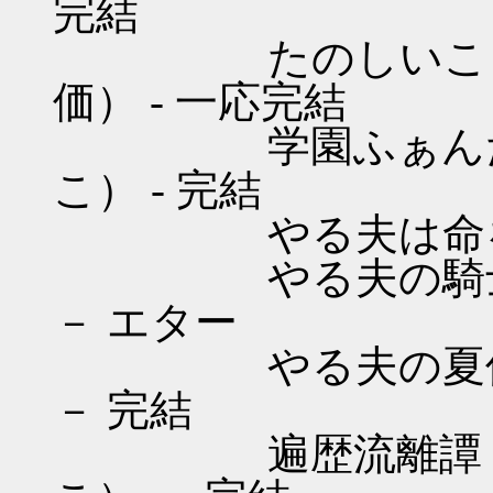
完結
たのしいこうこう
価） - 一応完結
学園ふぁんたじい
こ） - 完結
やる夫は命を的に
やる夫の騎士道 
－ エター
やる夫の夏休み 
－ 完結
遍歴流離譚 （オ