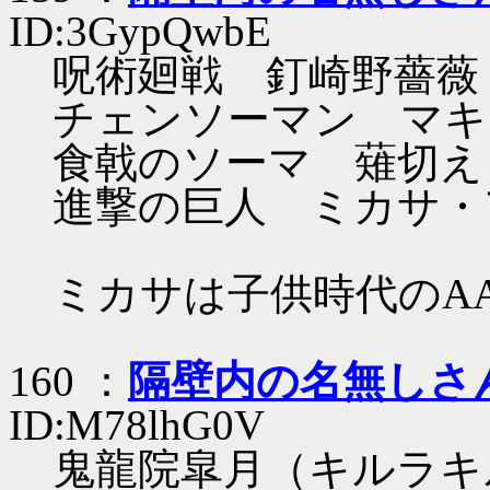
ID:3GypQwbE
呪術廻戦 釘崎野薔薇
チェンソーマン マキ
食戟のソーマ 薙切え
進撃の巨人 ミカサ・
ミカサは子供時代のA
160 ：
隔壁内の名無しさ
ID:M78lhG0V
鬼龍院皐月（キルラキ