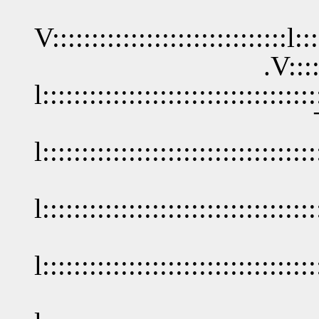
V::::::::::::::::::::::::::::::l:::
.V::::::::::
l:::::::::::::::::::::::::::::::::::
￣
l:::::::::::::::::::::::::::::::::::
l::::::::::::::::::::::::::::::::
l:::::::::::::::::::::::::::::::::