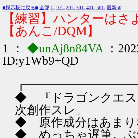
■掲示板に戻る■
全部
1-
101-
201-
301-
401-
501-
最新50
【練習】ハンターはさ
【あんこ/DQM】
1 ：
◆unAj8n84VA
：2022
ID:y1Wb9+QD
┏━━━━━━━━━
◆ 『ドラゴンクエス
次創作スレ。
◆ 原作成分はあまり
◆ めっちゃ遅筆。ぶ