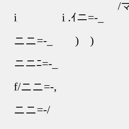
/マ/ニニﾆ¨
i i .ｲニ=-_
/｀ ≠/ｧ=乂/_
ニニ=-_ ) )
//-=ﾆ/ニ
ニニﾆ=-_
/-=ニニニニ
f/ニニ=-,
/-=ニニニ
ニニ=-/
./-=ニニニ