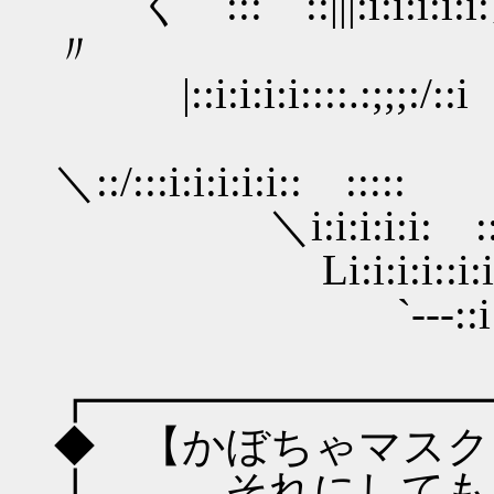
く ::: ::|||:i:i:i:i:i:丿:::
〃
|::i:i:i:i::::.:;;;:/::i :
＼::/:::i:i:i:i:i:: ::
＼i:i:i:i:i: :::〃 ::
Li:i:i:i::i:i: :::: :
`---::i:i:i:i:i:i
ゞ＿/ゝ
┏━━━━━━━━━
◆ 【かぼちゃマスク
┃ それにしても、