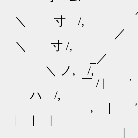
／ /
＼ 寸 /,
／
＼ 寸 /,
＼ ノ, /,
￣ / | 
ハ /,
, | ′ ﾄ
| | |
| |-─-