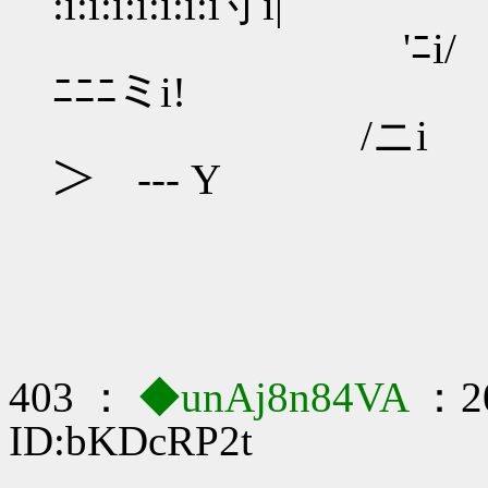
:i:i:i:i:i:i:i寸i|
'ﾆi/ ＼/i__只
ﾆﾆﾆミi!
/ニi / | |-
＞ --- Y
403 ：
◆unAj8n84VA
：20
ID:bKDcRP2t