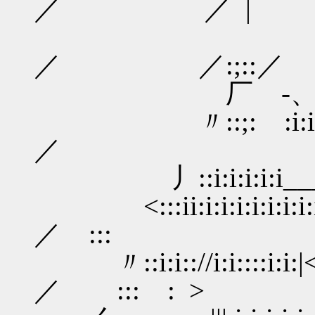
／ ／ |
／
／ ／:;::／
厂ゝ-、/`--乂-'
〃::;: :i:i
／
丿::i:i:i:i:i_
<:::ii:i:i:i:i:i
／ ::: ゝ
〃::i:i:://i:i::::i:i:|<＼
／ゞ ::: : >