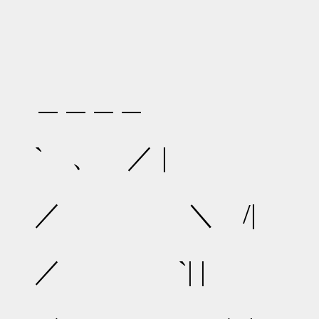
＿＿＿＿
` 、 ／ |
／ ＼ /|
／ `| |