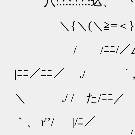
八:.:.:.:.:.:込、 丶 ／:.:
＼{＼(＼≧=＜} /:.:.
/ /ﾆﾆ/／厶_
|
|ﾆﾆ／ﾆﾆ／ ./ ｀
／￣＼
＼ ./ / た
/ 
｀、 r'’/ |/
/ ,