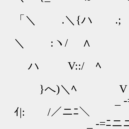
￣ |
「＼ .＼{ハ 
/, .
＼ :ヽ/ ∧ 
_へ ﾍ
ハ V::/ ﾍ
-=ﾆ＼＼
}へ)＼ﾍ V
_ -=ﾆニニニ
ｲ|: /／ニﾆ＼
_ -=ﾆニニニニニ