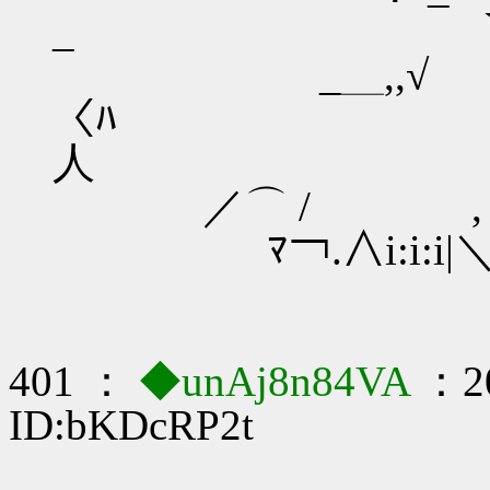
_ ｀、￣￣
_＿,
〈ﾊ ｀、￣
人
／⌒ / 
ﾏ￢.∧i:i:
401 ：
◆unAj8n84VA
：20
ID:bKDcRP2t