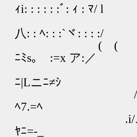
ｨi: : : : : :ﾞ: ｨ : ﾏ/ l
_-=ニ
八: : ﾍ: : :`ヾ: : : :/
( ( _-=
ﾆﾐs｡ゞ:=x ア:／
_-=ニニニ
ﾆ|Lニﾆ≠ｼ
/=ニニニ=＞ﾞニ_
ﾍ7.=ﾍ
.i/ニニﾆ＜/ニ／
ﾔﾆ=-_