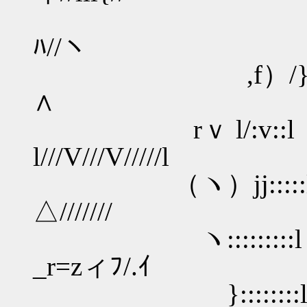
///
ﾊ//ヽ
,f）/} /
∧
rｖ l/
l///V///V/////l
（ヽ）jj::
△///////
ヽ:::::
_r=zィﾌ/.ｲ 
}:::::