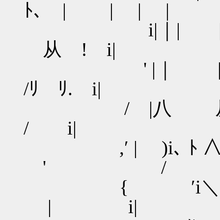
ﾄ､ | | | |
i|｜| | | 
从 ! i|
' |｜ | | 
/ﾘ ﾘ. i|
/ |八 从ﾙNV＼
/ i|
,′ | )i､ ﾄ
' / |ノ
{ ′i
| i|