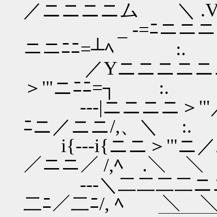
／ニニニニム ＼ .
_ -=ﾆニニニニニニｿ八:
ニニﾆﾆ=┴ﾍ :.
／Yニニニニニニ＞'"
＞'"ニﾆﾆ=┐ :.
---|ニニニニ＞'"
ﾆニ／ニニ/,、＼ :.
i{---i{ニニ＞'"ニ
／ニニ／ /,ﾍ .＼ ＼
---＼二二二二ニニニニ
二ﾆ／二ﾆ/, ﾍ ＼ 