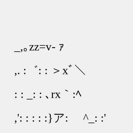
_,｡zz=v‐ ｧ
,. :゛: : ＞xﾞ＼
: : _: : ､rx｀:ﾍ
,': : : : :}ア: ゞ^_: :'
_-=ニ