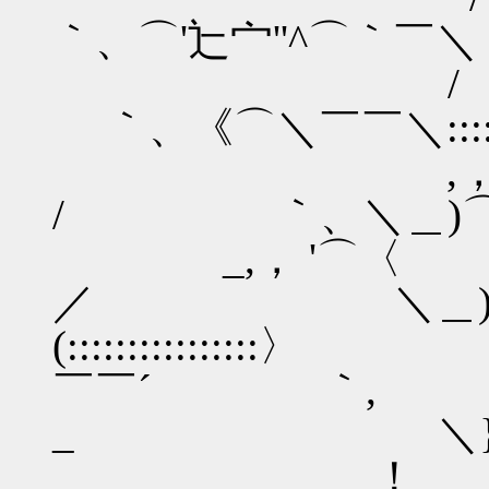
｀、⌒'辷宀''^
/ .
｀、《⌒＼￣￣＼::::
,，
/ ｀、＼＿)
_,，
／ ＼＿)
(:::::::::::::::
￣￣´ ｀,
_ ＼}刀{⌒
！ _ -=