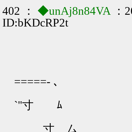
402 ：
◆unAj8n84VA
：20
ID:bKDcRP2t
＿
=====‐ ､
＿ ＞'
`''寸 ﾑ
寸 ム