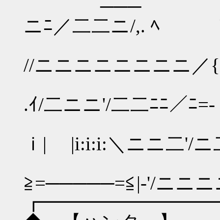
─── ￣￣￣￣￣￣/
ニﾆ／二二ニ/,. ﾍ
/ .
//ニニニニニ
」 /ｲ
.ｲ/二ニニ'/二二ﾆ
/ Vi:ｉ:
ｉ| |i:i:i:＼ニ
ﾍ≧s
≧=─────=≦|-'/ニニ
┏━━━━━━━━━