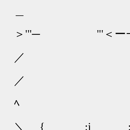
＿
＞'"─ "'＜ーｰ
／ 
／ ＼ 
／
ﾍ | 
／._.
＼ {_ :i :