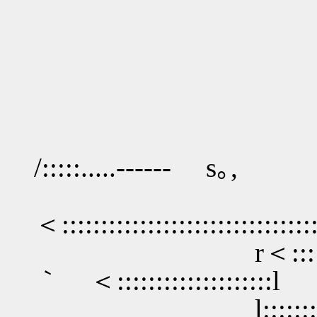
.
/ 
ﾉ 
＿ ,
/:::::.....------ s｡,
,｡s≦::::::
＜::::::::::::::::::::::::::::::
r＜::::::::::::
｀ ＜::::::::::::::::::::l
l:::::::::::::