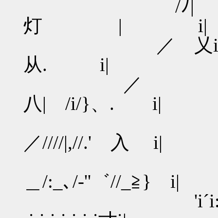
/ﾉ| ｉ 
灯 | i|
／ 乂i! :| 
从. i|
／ ..＼ |.
八| /i/}、. i|
,ｒ＼从
／////|,//.' 入 i|
／V////
＿/:_､/‐''゛//_≧} i|
'i´i:,'＼/V //