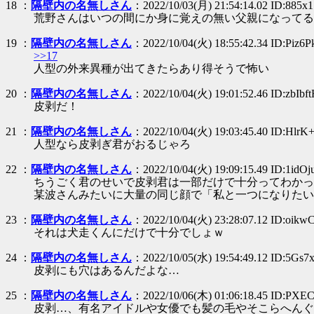
18 ：
隔壁内の名無しさん
：2022/10/03(月) 21:54:14.02 ID:885x
荒野さんはいつの間にか身に覚えの無い父親になってる
19 ：
隔壁内の名無しさん
：2022/10/04(火) 18:55:42.34 ID:Piz6
>>17
人型の外来異種が出てきたらあり得そうで怖い
20 ：
隔壁内の名無しさん
：2022/10/04(火) 19:01:52.46 ID:zbIbft
皮剥だ！
21 ：
隔壁内の名無しさん
：2022/10/04(火) 19:03:45.40 ID:Hlr
人型なら皮剥ぎ君がおるじゃろ
22 ：
隔壁内の名無しさん
：2022/10/04(火) 19:09:15.49 ID:1idOj
ちうごく君のせいで皮剥君は一部だけで十分ってわかっ
某波さんみたいに大量の同じ顔で「私と一つになりたい
23 ：
隔壁内の名無しさん
：2022/10/04(火) 23:28:07.12 ID:oik
それは犬走くんにだけで十分でしょｗ
24 ：
隔壁内の名無しさん
：2022/10/05(水) 19:54:49.12 ID:5Gs7
皮剥にも穴はあるんだよな…
25 ：
隔壁内の名無しさん
：2022/10/06(木) 01:06:18.45 ID:PX
皮剥…、有名アイドルや女優でも髪の毛やそこらへんぐ