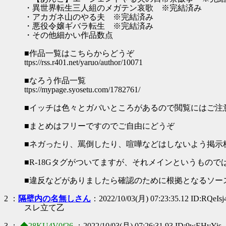
・異世界転生三人組のメガテン哀歌 ※完結済み
・アカガネ山のやる夫 ※完結済み
・悪役令嬢ギバラ転生 ※完結済み
・その他細かい作品数点
■作品一覧はこちらからどうぞ
ttps://rss.r401.net/yaruo/author/10071
■なろう作品一覧
ttps://mypage.syosetu.com/1782761/
■イッチは色々とガバいところがあるので閲覧にはご注
■まとめはフリーですのでご自由にどうぞ
■ネガったり、罵倒したり、喧嘩などはしないよう掲示
■R-18Gタグがついてますが、それメインというもので
■違反などがありましたら確認のために根拠となるソー
2 ：
隔壁内の名無しさん
：2022/10/03(月) 07:23:35.12 ID:RQeIs
スレ立て乙
3 ：
◆28KU4V0f26
：2022/10/03(月) 07:26:31.93 ID:9wEHyYis