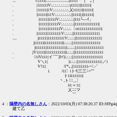
... r:|:i:i:i|:.:.:.:.:.:.:.:.:.:.:.||i:i:i:i「［￣｡］'´
. |:i:i:i:i:iV:.:.:.:.:.:.:.:.:.γi:i:i:|:i|i:i:i:i:i|
. |:i:i:i:i:|i:V:.:.:.:.:.:.:.:.乂i:i:i:|:i|i:i:i:i:i|
. |i:i:i:i:i|i:i:V:.:.:.:.:.:.:.:.||i:i:i:i|:i|i:i:i:i:i|
. |i:i:i:i:|i:i:i:iV:.:.:.:.:.:.:.||i:i:i└---ｲ」
. |i:i:i:i:|i:i:i:i:iV:.:.:.:.:.:.||i:i:i:i:i:i:i:i:i:i:i:i|
. |i:i:i:i:|i:i:i:i:i:iV:.:.:.:.〔oi:i:i:i:i:i:i:i:i:i:i:i|
. |i:i:i:i:|i:i:i:i:i:i:i:V:.:.:.:.||i:i:i:i:i:i:i:i:i:i:i:i:|
.... ji:i:i:i:|i:i:i:i:i:i:i:i:V:.:.:.:||i:i:i:i:i:i:i:i:i:i:i:i:|
ji:i:i:i:i|i:i:i:i:i:i:i:i:i|i.:.:.:.||:i:i:i:i:i:i:i:i:i:i:i:i:i
ji:i:i:i:i:|i:i:i:i:i:i:i:i:i:|i.:.:.:.||:i:i:i:i:i:i:i:i:i:i:i:i:i
. jV:i:i:i:i|i:i:i:i:i:i:i:i:i:i|i.:.:.:||i:i:i:i:i:i:i:i:i:i:i:i:i:i
. 〈i:iVi:i:i:|イ´￣]Iｯ'|i.:.:.:||:i:i:i:i:i:i:i:i:i:i:i:i:i:i
V＼i:| |i.:.:.:||:i:i:i:i:i:i:i:i:i:i:i:／i
V!:i:| /i'*｡,||:i:i:i:i:i:i:i-=ﾆ／
ゝi. /i:i〕iトｲ|三三ﾆ=''"
トi:ii:i:i:i:i:i|
丶,トﾆﾆ_,〕
λi:＝:i:|
乂ﾆﾆツ
￣
4 ：
隔壁内の名無しさん
：2022/10/03(月) 07:38:20.37 ID:/HPg4
建て乙