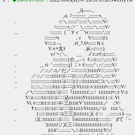
_斗── ､
,ｨi「:::::::::::_,::::::::ﾍ, _
. /::＼:::::::/´:::::::＼:::::::::V/
/:::::::::∧:,'/｀＼::::::::＼:::::V/
... 〈::::::::｛⌒Уィ⌒'iｨ::::::::::::',:::|
/::::::::ﾍi ,ィ V/::::::::i!:i
V/::::i --､ .ｨf_7ﾉiﾍ::::::Ｎ:
V∧ﾍ戈ﾗ .从:::/::::::}
.. vﾉヽ|＼. __ ノi:::rｲ::i:::::
/::::::/::::}介_,.-＜ ｲ::::i::::::',::::::V/
. _, ｨi「::::::/::::::j丿ﾆゝｲ/::::::/＼:::
. ／:::／::i／だ／ﾆﾆ/::::::!:}i:i:i:iV::',:::::::V/
. ／:::／::::::i:i:i:iﾆ|iﾆﾆﾆ||{::::::八i:⊂⊃:':.,::::::V/
.. |::::/::::::::::::i:i:i:iﾆ|iﾆﾆﾆ||:{:::/i:i:i:i:i:i⊂⊃;＼::::V/
.. |::,':::,.':::::::/i:i:i:ﾆ|iﾆﾆﾆ||i:Vi:i:i:i:∧:i:i:i:i:iﾍ:::::V:::V/
／ﾍ,:'::::::::/:i:|i:i:ﾆ|iﾆﾆﾆ「i:i:i:i:i:i:i',:::〉i:i:i:i:i:iﾍ:::i V::i
V::λ::::::/i:i:/:i:iﾆ|iﾆﾆﾆ込i:i:i:i:i:iУi:i:i:i:i:i:i:i:}:::i .Vi
Vi.∨::::ii:i::i::i:i:ﾆθﾆ三||i:i:ii:V´i:i:i:i:i:i:i:i:／ゝ::V/
.. ﾔ i:::::::}i/::i:iﾆﾆ|iﾆﾆﾆ||i:i:i:i:i:Vi:i:i:i:i／i:iゝi:i:i:＼,
}:::/::}i:i:i:iﾆﾆ|i三三||i:i:i:i:i:i:乂イ:::ゝ､::::::::iト--,-
. /乂::i:i:i:i:iﾆﾆ|iﾆﾆﾆ:〔oi:i:i:i:i:i:i:i:i|:::::::|:::｀jfて「~
`|i:i:i:i:iソ乂三ﾆ/i:i:i:i:i:i:i:i:i:i:i::://:::j
|i:i:ii´:.:.:.:.:.:＼/:.i|i:i:i:i:i:i:i:i:i:У/::/