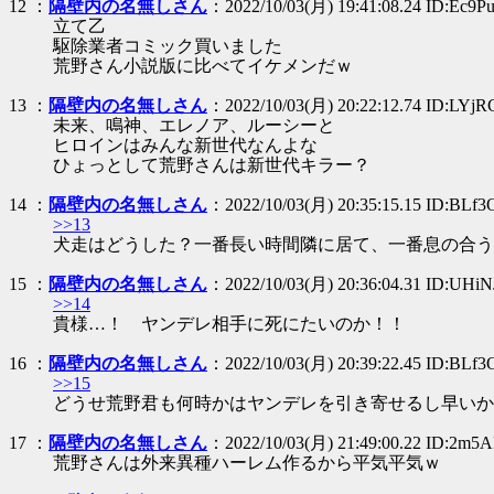
12 ：
隔壁内の名無しさん
：2022/10/03(月) 19:41:08.24 ID:Ec9Pu
立て乙
駆除業者コミック買いました
荒野さん小説版に比べてイケメンだｗ
13 ：
隔壁内の名無しさん
：2022/10/03(月) 20:22:12.74 ID:LYj
未来、鳴神、エレノア、ルーシーと
ヒロインはみんな新世代なんよな
ひょっとして荒野さんは新世代キラー？
14 ：
隔壁内の名無しさん
：2022/10/03(月) 20:35:15.15 ID:BLf3
>>13
犬走はどうした？一番長い時間隣に居て、一番息の合う
15 ：
隔壁内の名無しさん
：2022/10/03(月) 20:36:04.31 ID:UHi
>>14
貴様…！ ヤンデレ相手に死にたいのか！！
16 ：
隔壁内の名無しさん
：2022/10/03(月) 20:39:22.45 ID:BLf3
>>15
どうせ荒野君も何時かはヤンデレを引き寄せるし早いか
17 ：
隔壁内の名無しさん
：2022/10/03(月) 21:49:00.22 ID:2m5
荒野さんは外来異種ハーレム作るから平気平気ｗ