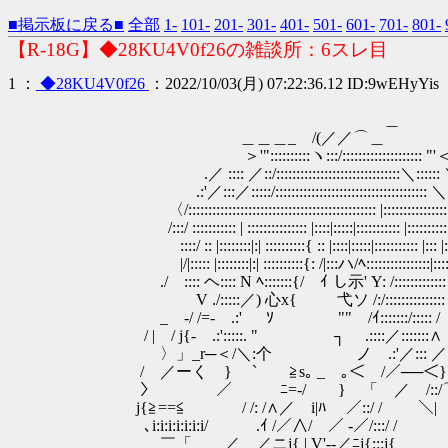
■掲示板に戻る■
全部
1-
101-
201-
301-
401-
501-
601-
701-
801-
【R-18G】◆28KU4V0f26の雑談所：6スレ目
1 ：
◆28KU4V0f26
：2022/10/03(月) 07:22:36.12 ID:9wEHyYis
＿
＿＿＿_ /(／／⌒＿
＞'"::::::::::ヽ:::/:::::::::::::::::::: "'
.／ :::: ／::/:::::::::::::::::::::::::::::::＼::::::
.:'／:::／:::::/:::::::::::::::::::::::::::::::::::::: ＼:
〈/::::::::::::::::::::::::::::::::::::::::::::::: |:::::::::::::::::
/:::/ ::::::::::: | ::::::::::::::: |::::|:::::|::::::::::: |::::::::::::
::::/ :: |::::::::|:| ::::::::::{ :: |::::|:::::|::::::::::: |::: |:::::
|/|::::: |::::::::|:| ::::::::::{: /|:::ハ/ﾍ::::::::::::::::|:::::
./ :::: ヘ:::: N ﾍ:::::::{/ ｲ し示' Y: /::::::::::::: |:
V ./:::::／) 心x{ ゝ弋ソ /:/:::::::
_ -/ /=- .:' ゞ ｿ "" /ｲ:::::::/::::: /
/ | / j{- .:':::::. " ┐ .:::
〉」_r─＜/＼:个 ゝ ノ .:'／::: ／:/
/ ／ーく } ` ≧s｡ _ ｡＜ /／──＜}
〉 ／ ﾆ=-/ } 「 ／ /::/
j{≧==≦ / /: /∧／ i|ﾊ ／::/ / ＼|
､i:i:i:i:i:i:i/ .ｲ /／∧/ ／ -／/:::/ 
￣「 ／ ／ニj{ | V'--／ﾆj{:::j