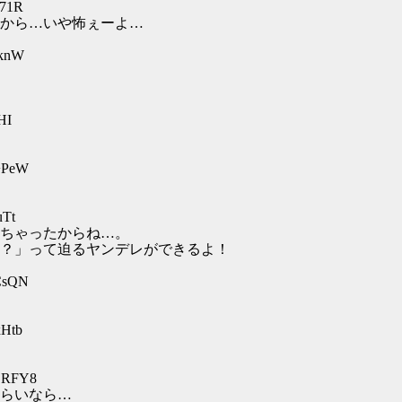
171R
から…いや怖ぇーよ…
PknW
HI
K+PeW
uTt
ちゃったからね…。
？」って迫るヤンデレができるよ！
wCsQN
xHtb
ECRFY8
らいなら…