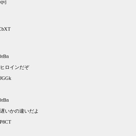
qvj
RCbXT
OrBn
ヒロインだぞ
NJGGk
OrBn
遅いかの違いだよ
AP8CT