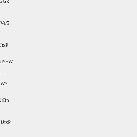
JGGk
Ve/5
UtxP
LWU5+W
..
FJW7
OrBn
QUtxP