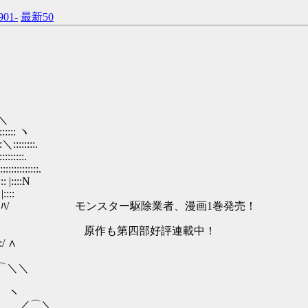
901-
最新50
＜
 ＼
::::: ヽ
＼::::::::.
:::::::.
::::::::::.
: |::::N
:::
:::::::: ﾊ/ モンスター駆除業者、漫画1巻発売！
:／:::::::∧ 原作も第四部好評連載中！
 ∧
⌒＼＼
/ ヽ
{ ／⌒＼