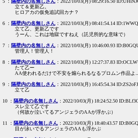
5 ：
隔壁内の名無しさん
：2022/10/03(月) 08:29:16.50 ID:UHiN
立て＆更新乙。
ヒロアカの仮免追試回カナ？
6 ：
隔壁内の名無しさん
：2022/10/03(月) 08:41:54.14 ID:1WWQ
立て乙、更新乙です
うーん、これは地獄ですねえ（託児所的な意味で）
7 ：
隔壁内の名無しさん
：2022/10/03(月) 10:46:00.93 ID:B0GQ
管理人！管理人！
8 ：
隔壁内の名無しさん
：2022/10/03(月) 12:27:37.83 ID:OC
たて乙ー
AA使われるだけで不安を煽られるなるプロムン作品よ....
9 ：
隔壁内の名無しさん
：2022/10/03(月) 16:45:54.34 ID:ZS2o
立て乙
10 ：
隔壁内の名無しさん
：2022/10/03(月) 18:24:52.50 ID:BLf3
スレ立て乙です
（何故か泣いてるアンジェラのAAが浮かぶ）
11 ：
隔壁内の名無しさん
：2022/10/03(月) 18:40:43.57 ID:B0G
目が泳いでるアンジェラのAAも浮かぶ