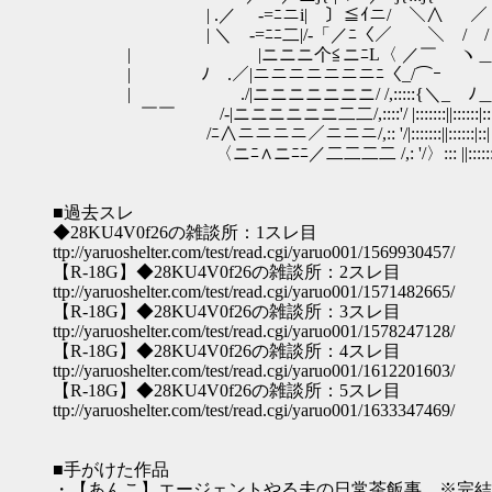
| .／ -=ﾆニi| 〕≦ｲニ/￣＼∧ ／ 
| ＼ -=ﾆﾆ二|/-「／ﾆ〈／￣ ＼ 
| |ニニニ个≦ニﾆL〈 ／￣ ヽ＿
| ﾉ .／|ニニニニニニニﾆ〈_/⌒ｰ
| ./|ニニニニニニニ/ /,:::::{
￣￣ /-|ニニニニニニ二二/,::::'/ |:::::::||::::::
/ﾆ∧ニニニニ／ニニニ/,:: '/|:::::::||::::::|::|
〈ニﾆ∧ニﾆﾆ／二二二二 /,: '/〉::: ||::::::|:
■過去スレ
◆28KU4V0f26の雑談所：1スレ目
ttp://yaruoshelter.com/test/read.cgi/yaruo001/1569930457/
【R-18G】◆28KU4V0f26の雑談所：2スレ目
ttp://yaruoshelter.com/test/read.cgi/yaruo001/1571482665/
【R-18G】◆28KU4V0f26の雑談所：3スレ目
ttp://yaruoshelter.com/test/read.cgi/yaruo001/1578247128/
【R-18G】◆28KU4V0f26の雑談所：4スレ目
ttp://yaruoshelter.com/test/read.cgi/yaruo001/1612201603/
【R-18G】◆28KU4V0f26の雑談所：5スレ目
ttp://yaruoshelter.com/test/read.cgi/yaruo001/1633347469/
■手がけた作品
・【あんこ】エージェントやる夫の日常茶飯事 ※完結