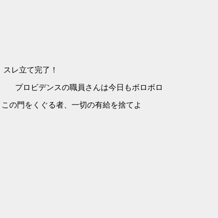
i スレ立て完了！
::', プロビデンスの職員さんは今日もボロボロ
',::::::V/ この門をくぐる者、一切の有給を捨てよ