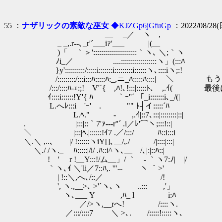
55 ：
ナザリックの素敵な巫女
◆KJZGp6jGfuGp
：2022/08/28(日
__ _／ ヽゝ,
_ _,.r--､_r'´___iｧ'___ |(__
)「 ｀＞'::::::::::::::::::::::｀ヽ､ ＼;｀ヽ
ﾉi_／ ....::::::::::::::::::ヽ」(:::ﾊ
}y'::::::::::/:::::i:::::::i:::::::::i::::::ヽ､::::iヽ;:!
/:::::::::/:::i:::ﾊ:::::ﾊ:_,ニ_ﾊ:::::ﾊ::
/:::/::::ﾊ-ｪ:;! V'´{ ,ﾊ!､!:::|:::::ﾄ､
ｲ::::i::::::!Y'{ ﾊ ｀ｰ''´ 「_i:::::::i､_/(|
L.へﾚ:::i 'ｰ' . "" ﾄ┤イ:::::´ﾊ
L.ﾍ." - ,.ｲ|::7､:::|::::::::|::|
. |:::|::｀7'ｧ‐--r''´ .i／ﾚ'⌒ヽ;:::!::|
＼ |:::|ﾍ.|::::::!ｲ7 .／/:::/ ﾊ::i:::i
＼.＼ ,..､ |/ !::::::ヽiY[]､__/,./ /|::::|:::|
＼./ /ヽ._ ﾊ:::::|/i/ .ﾊ::i^ヽ､__ /､|:|::ﾊ::|
! ' r !__Y:::!/ム__」/ ｀ - ｀ヽ7:ﾉ| |/
｀ヽ､ｲ ＼'li／7::ﾊ,. '"-‐ ヽ ｀>'
| !::＼,へ､/::／ /!
', ヽ.,__>､ >'´ヽ､ヽ ..::: ,'」
ヽ､___ Y ,ﾊ_ l i:ﾊ
／/>ヽ,__rへ! /::::ヽ.
／:::/::::7 ＼ >､. /:::::!:::::ヽ､