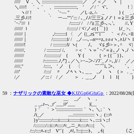
///// Ｖ 、＼ ::::::::::::::::::::::::::::::::::／ ／
＼/////! ｀ ､｀ 、:::::::::::::::::::, ' ／/｀ヾ'､ ! 
ヽ/// ! ｀ 、 `ｰ― '' ／l, ‐z､/- _ } ( _ノ'///,人
.三彡ﾉ//! ｀ ー―''''/´::: / ､_ﾉﾉ/三三≧ノﾉ'ｌ＝≧三彡'ノl
`ｰ‐''/// ｌ /:::::::/ / / /'≧三彡-､-､'､ //､Y´ l 
/////// ｌ /:::::::/ /ヾ/ノ-r{{⌒}} lﾉ_ >､ (ヽ,l 
///////｜ ,/:::::::::l 〈 ／ {|_,r≦'''´l￣ ｀ ＜ﾉ>､<ll l
///////｜ /::::::::::::l/ / ,ノ―､--rr==z､r‐r‐rヽ,∧lﾉヽ l ､
////////! / :::::::::::/l/ ヽ( ﾉ､ ヾ≦彡>＞､^ ヾ| ／l
////////, / :::::::::::/ /､ >＜｀ヽ＝ﾞｰ‐''＝≧､ノヽ,ﾉ ヽ l
//////// /::::::::::::/ { Y { { ＞{{⌒}}､ l /
/////// /:::::::::::.ﾉ,勹 ､／＼>ｰ--＞-'ﾉﾌ´_ノ>､,l/ / 
/////,'' /:::::, ' ノ { 〈 ￣￣l､＞､ ` ､ >,/ ／
////' /::::/ 〃 ノﾍヽヽ､＿_ ,ノ ヽ {＞ ．_`､ ﾍ,ﾍ l l
/／ ／::: / / ／ ＞ ．＿_ノ l l l{ } {/ l l
59 ：
ナザリックの素敵な巫女
◆KJZGp6jGfuGp
：2022/08/28(日
__ _／ ヽゝ,
_ _,.r--､_r'´___iｧ'___ |(__
)「 ｀＞'::::::::::::::::::::::｀ヽ､ ＼;｀ヽ
ﾉi_／ ....::::::::::::::::::ヽ」(:::ﾊ
}y'::::::::::/:::::i:::::::i:::::::::i::::::ヽ､::::iヽ;:!
/:::::::::/:::i:::ﾊ:::::ﾊ:_,ニ_ﾊ:::::ﾊ::::| ＼
/:::/::::ﾊ-ｪ:;! V'´{ ,ﾊ!､!:::|:::::ﾄ､ 