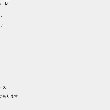
 |:/
>
ﾉ
ース
があります