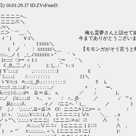
) 16:01:29.37 ID:ZVsFsneD
-..
!ﾆ＼
ﾆﾍ＼
＞｀¨¨´__ .＼ 俺も霊夢さんと話せて嬉
＞ ´ ィ ´ } Ｖ:i＼ 今までありがとうござい
.Ｔ:::::::. i{ i , {:i:i:i:i:＼
.:.:.|:::::ﾉ __}::＼} { ノ 〉:i:i:i:i:i:i＼__ 【モモ
ﾟ::::.､_ノ { _/_.ﾉ:i:i:i:i:i:i:＞'' ｀ヽ
 ⌒¨¨´, {r:::::/〈:iー ＜ i: i ',ー ´ ＼
Ｙ .「:「 ﾌ く,久,.二.ノ:.| }: し. :⌒ヽ: :i ',
} ; } Y´:.:.:.:| ,: : : : : : : : : :} i|
 |:.:.:.:.| /: : : : : : : : : ; }}＼
 ﾊ:.:.::|_彡.: : : : : : : : : :/ ﾘ i､
::::! ,ﾆ|:.:.:.i!＞: : : : : : : :.／ 〃 , ー､
:::::| |ﾆ|:.:.:.:i!ﾍ ≧＝≦.. r､ ／ ./ }､
::::／ |ﾆi:.:.:.:.i! ヽ.. ＞ / >.. 彡 ／ ./ `''＜
} / 、::／ i 从|:.:.:.:.i!､ .ィ／ /ニニ=-「 i__ ／ }
i { 「 .| ./ ',:.:.:.:.',≧=≦ﾆﾊ O〉ニニニﾊ {ニiー ＜ /
|. }/:ヽ. ',:.:.:.:.Vﾆニﾆ{.∧ {ニニニニ} ∨ﾊ ＼＿ ..ィ
 | ／＞'''＼ ',:.:.:.:.∨ニニニ| !ニニニﾆﾊ o〉ﾆ! ∧ !
ヽ／Y .ﾊ:.:.:.:.:∨ニニ/ }ニニニニ } {ﾆﾆ! ∧ ,
 "´ ∧:.:.:.:.:.:.､＜＼ {ニニニニﾘ /ニ{ }/