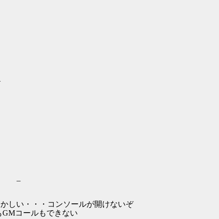
}
､ _
/////////// おかしい・・・コンソールが開けないぞ
ログアウトもGMコールもできない