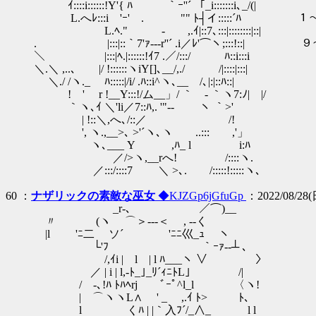
ｲ::::i::::::!Y'{ ﾊ ｀ｰ''´ 「_i:::::::i､_/(|
L.へﾚ:::i 'ｰ' . "" ﾄ┤イ:::::´ﾊ 
L.ﾍ." - ,.ｲ|::7､:::|::::::::|:
. |:::|::｀7'ｧ‐--r''´ .i／ﾚ'⌒ヽ;:::!
＼ |:::|ﾍ.|::::::!ｲ7 .／/:::/ ﾊ::i:::i
＼.＼ ,..､ |/ !::::::ヽiY[]､__/,./ /|::::|:::|
＼./ /ヽ._ ﾊ:::::|/i/ .ﾊ::i^ヽ､__ /､|:|::ﾊ::|
! ' r !__Y:::!/ム__」/ ｀ - ｀ヽ7:ﾉ| |/
｀ヽ､ｲ ＼'li／7::ﾊ,. '"-‐ ヽ ｀>'
| !::＼,へ､/::／ /!
', ヽ.,__>､ >'´ヽ､ヽ ..::: ,'」
ヽ､___ Y ,ﾊ_ l i:ﾊ
／/>ヽ,__rへ! /::::ヽ.
／:::/::::7 ＼ >､. /:::::!:::::ヽ､
60 ：
ナザリックの素敵な巫女
◆KJZGp6jGfuGp
：2022/08/28(日
_r‐､ ／⌒)__
〃 (ヽ ⌒＞‐‐‐＜ , ‐-く
|l 'ﾆ二ゝ ソ´ 'ﾆﾆ巛_ｭ ヽ
└'ﾌ ｀ｰｧ‐‐┴ 、
/,ｲi | l | l ﾊ___ヽ ∨ 〉
／ | i | l,‐ﾄ_｣_ﾘ´ｨﾆﾄL｣ /|
/ -､!ﾊ ﾄﾊﾍrj ﾞｰﾟ^l_l 〈ヽ!
| ⌒ヽヽL∧ ' _ ,.ｲ ﾄ> ﾄ、 モ
l くﾊ | |｀入ﾌ´/_∧_ l l