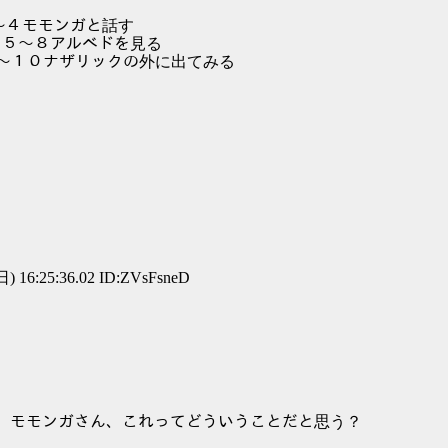
１～４モモンガと話す
:| ５～８アルべドを見る
::| ９～１０ナザリックの外に出てみる
) 16:25:36.02 ID:ZVsFsneD
モンガさん、これってどういうことだと思う？