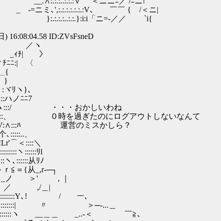
/'´ __.∧:.:.:..:.:.:∨｀''＜ニニﾆ／ /ﾆニ!
 | _ -=ニミ､',:.:.:.:.:.:.:V､ ￣￣ { /＜ニ|
 | |＼"´ }:.:.:.:..:.:.}:i:i「ニ=-／／ `i{
) 16:08:04.58 ID:ZVsFsneD
ヽ
 〉
 〈
{
 }
ヾﾘヽ}､
::ハノﾆﾆ7
:::::LL|ヽ:::/ ・・・おかしいわね
≧ﾚ<>‐L7::、 ０時を過ぎたのにログアウトしないなんて
V:∧:::ﾊ 運営のミスかしら？
:..、
::::＼
:::::ﾘl
ヽ､::::::从ﾘﾉ
＞ｒ≦＝{从_,r‐─┐
 ＞' , ｜
 ／ ,/＿|
:::::Y､! / ￣ー､
:::::::::| 〃 ＞─-...＿
:::::ヽ __＿＿ _..-＜ ￣≧､