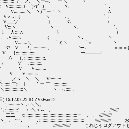
:::::::`７､ |ノ, ＼ー─､ ｀ ー ＼ ヽ
::::::::::{ `)<r´_ｚ `ｰ、 ヾ、 ﾞ．
V:::::::::::＼ ヽ)⌒ーｒ-ヽ ∧
ヽ、 . V＞-､:::} ヽ ､、 ﾞ．
、 ＞､ ﾞ. V＿_ソ } ヾ､ ヽ
ヽ ＞､!. V:::ヽ ヽ ヾ、 ﾞ.
ヽ l 人::::∧ } {
 ! .V:::::ﾊ、 { ヾ､ ヽ
 | V::::::::＼ ` ミヽ `＝ ヽ
 !、::::::::::::､ `ー-.... ＝＝＝
:::::::::::::::. `ー─────’
::::::::::::.
:::::::::.
V:::::::::.
:::::::::..
V::::::::::.
|:::::::::::::..
.| ヽー‐､:::::..
) 16:12:07.25 ID:ZVsFsneD
:::::', ',:::::::::::ヽ ､::＼＼
' ､:::::::::::} ヽ::＼＞-- ､ , ////////
::::::::::::::::::::::::::::::::ー ､ , ///////////
 ｀ ､::::::::::::::::::::::::::::::::::::::: -―///
 ´ / 、 `ｰ------ , ' ´ /////////////// これじゃ