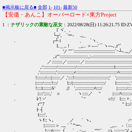
■掲示板に戻る■
全部
1-
101-
最新50
【安価・あんこ】オーバーロード×東方Project
1 ：
ナザリックの素敵な巫女
：2022/08/28(日) 11:26:21.75 ID:Z
l`ヾ、、
└┬', `ー- .,,_
. ┌┴ i 、 `ヽ、 
L＿,. ! _,,.. ＞-―'⌒ヽ─-､,r''´ ￣｀''‐-.
ソ ''"´::::::::::::::::::::::::::::
,.r'"::::::::::::::::::::::::,::-:::::::::::::::::
／:::::::::／:::::::::::／:::::::::::::::::::::::::::::::::
,:':::::::::::/:::::::::::::::/::::::::::::::::::::::::::::::::l:::::::::::
,':::::::::::::;':::::::::::::;ｨ:::::::::::::::::::::::::::::::::::
!:::::::/::::|:::::::／ ,'::::!:::::::::::::::::::::::::::::;' ';:::::::::::::!
. |:::::/:::::::!:::/ l::/|:::::::::::::::::::::::::::/ l:::::::::::,'::::
!::::l:::::::/ﾚ' .|! ',:::::::::::::::ﾊ::::/ |::::::::/:::::::::;
|::::';::::,' ○ ヽ:::::／ '′ |:::::ﾊ::::::::/|:::
. ﾚ'! >' ﾞ'′ ○!:/ l::::〃.!:::::
r'"7 '′ l::// i:::
ト┤ ﾚ/ /|::/
l:::::', ハ_λﾚ-‐'
ヽｲ::ヽ､ ／ ｀ヽ､ /ｰ､ﾉ:::::::::
|:::::::::＞ ..,,｀ﾞ'''ー- ゝ _,,.. -〈:::::::::!:::
. !::::ﾊ::::::〈 ｀ ､ｰ― ,. ''''"´ >)､:::::::::ソノ::/