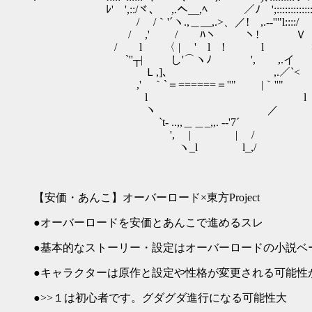
ﾚ' ',::/ヾ、 ,.へ__,ﾍ ／ﾉ ';:::::::::::::/
/ /｀'´ヽ.,＿__,.>、／! ,.-‐''"l::::/
/ ,' / ﾊヽ ヽ! Ｖ
/ l 〈 | ' l ! l 
`''┬| し'⌒ヽﾉ ', ,.イ
Ｌ,]、 ,.／`< 
,' ｀`＝======＝''" |｀''"
l l
ヽ ／
`t- ..,,＿＿_,,. -‐'7´
', | | /
ヽ_l l_,/
【安価・あんこ】オーバーロード×東方Project
●オーバーロードを安価とあんこで進めるスレ
●基本的なストーリー・設定はオーバーロードの小説ベ
●キャラクターは原作と設定や性格が変更される可能性
●>>１は初心者です。グダグダ進行になる可能性大