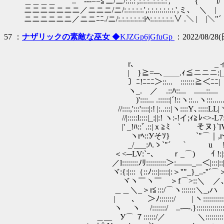
＿＿＿＿ .. ---==≦ニ/ニ/:.:.:',:.:.:..:.:.:.:', { i
ニニニニニニニ／ニニニ/ニ/:.:.:.:.:.',:.:.:.:.:.:.:.',ミ､ ＼
ニニニニニニ／ニニﾆﾆ./ニ/:.:.:.:.:.:.:iﾍ:.:.:.:.:.:.∨ .＼
57 ：
ナザリックの素敵な巫女
◆KJZGp6jGfuGp
：2022/08/28(日
／
_ｨﾁ|
r､ _ィﾁﾆﾆ:|
| }≧=─､＿＿.ｨ≦ニニニ:|＿
〕ﾆ!ﾆﾆﾆ＞::...￣:::::::≧＜ﾆﾆ|
ヽ_.ゝ／ .::ﾊ::... ......::.... :
)'::::... .::::::|´!::ヽ::...ヽ:::......
//::::,':::'::::|:! |:..:::|ヽ::::Y､
//|:::::l::::|_:||:! ヽ:-!イ;ｨ
|' _!ﾊ::ﾞ.::|ｘ≧ﾐ ` そヌ}`l
ヽrﾍ::Уそｿ} `"⌒｜,r个､::::
_/___:ﾊ.ゝ`"´ ｀ u !Lr'⌒＜
＜<─LV:`ｰ､ ｒ_⌒) ｲ !:|:::::::::ヽ:
／l::::::::ﾉﾘ::::::::::＞:........_...＜|:::|::|::
ヾ:{:|:::（::ﾉ:::|:::::|:＞''"_}_..-''´⌒
ヾヽ￣ヽ￣ ＞f⌒>::＼ ／､_ノ
＿＿＼_＞r≦:::/⌒ヽ:::::::＼_,ハ
| 、 ＞ﾉ:::::::/ | ヽ:::::::::::::
ヽ ヽ /:::::::/ ..-─-.}::::::::::::
＿__ У⌒ ７::::::/／ ＼::::::::::