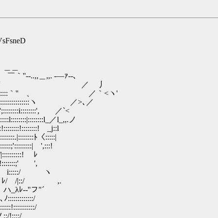
VsFsneD
＿＿
.,,＿,,. -―ｧ‐-､
:::::::`ｰ┴-..,,／ ／ 丿
::::::::::::::::::::｀'' 、 ／｀<ヽ'
::::::::::::::::::::::ヽ ／>､／
:::';::::::::i::::::::', ／`<
ﾊ:::::::::::::::l::::::::|::::::::l_／l_,,.ノ
::::::::!::::::::! _j::l
::::.|::::::::ﾄ〈:::::|
':::::::::| ',:::!
:::::::! ﾚ
::;' ',
::/ ヽ
 ,.ゝ
'フ"´
::::/
::::::::/
!::::/