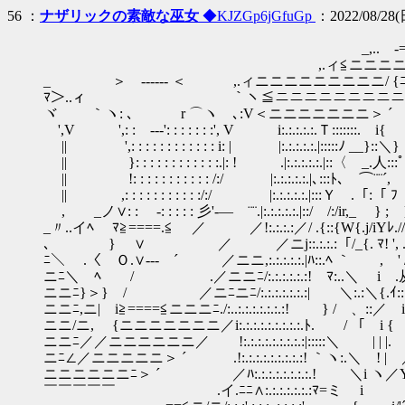
56 ：
ナザリックの素敵な巫女
◆KJZGp6jGfuGp
：2022/08/28(日
_,.. -=ニニニニ=
,.ィ≦ニニニニニニニ/
_ ＞ ------ ＜ ,.ィニニニニニニニニニ/ {ﾆ
ﾏ＞..ィ ｀ヽ≦ニニニニニニニニニニ
ヾ ｀ヽ: ､ r ⌒ヽ ､:V＜ニニニニニニニ
',V ',: :ゝ---': : : : : : :', V i:.:.:.:.:
|| ',: : : : : : : : : : : : i: | |:.:.:
|| }: : : : : : : : : : : :.|: ! .|:.:.:.:.:.|::〈 _.人:::
|| !: : : : : : : : : : : /:/ |:.:.:.:.:.|､:::ﾄ､
|| ,: : : : : : : : : : :/:/ |:.:.:.:.:.|:::
, _ノ∨: : ゝ-: : : : : 彡'-― ¨¨.|:.:.:.:.:.|::/ /:/ir,_ 
_〃..イﾍ ﾏ≧====.≦ ／ ／!:.:.:.:／/ .{::{W{.j/iYﾚ.//´
､ } ∨ ／ ／ニj::.:.:.:「/_{. ﾏ! ', .ゝ'V//:::i
ﾆ＼ .〈 Ｏ.∨--- ´ ／ニニ,:.:.:.:.:.|ﾊ::.ﾍ ｀ , ' /::
ニﾆ＼ ﾍ / .／ニニﾆ/:.:.:.:.:.:! ﾏ:..＼ i .从
ニニﾆ}＞} / ／ニﾆニﾆ/:.:.:.:.:.:.:| ＼:.:＼{.ｲ:
ニニﾆ,ニ| i≧====≦ニニニﾆ./:..:.:.:.:.:.:.:! 
ニニ/ニ, {ニニニニニニニ／i:.:.:.:.:.:.:.:.:.ﾄ. / 「 
ニニﾆ／／ニニニニニニ／ !:.:.:.:.:.:.:.:.:|:::::＼ | | 
ニﾆ∠／ニニニニニ＞ ´ .!:.:.:.:.:.:.:.:.:! ｀ヽ:.＼ !
ニニニニニニﾆ＞ ´ ／ﾊ:.:.:.:.:.:.:.:.! ＼i 
￣￣￣￣￣ .イ.ﾆﾆ∧:.:.:.:.:.:.:ﾏ=ミ i } ＞