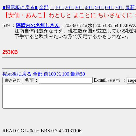
■掲示板に戻る■
全部
1-
101-
201-
301-
401-
501-
601-
701-
最新5
【安価・あんこ】わとしと まことに ちいさなくに 
539 ：
隔壁内の名無しさん
：2023/01/25(水) 20:53:35.54 ID:hW
江南自体は豊かなうえ、現在数か国が並立している状態
下手すると欧州みたいな形で安定するかもしれない。
253KB
掲示板に戻る
全部
前100
次100
最新50
名前：
E-mail
：
（省略可）
READ.CGI - 0ch+ BBS 0.7.4 20131106