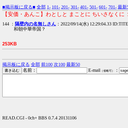
■掲示板に戻る■
全部
1-
101-
201-
301-
401-
501-
601-
701-
最新5
【安価・あんこ】わとしと まことに ちいさなくに 
144 ：
隔壁内の名無しさん
：2022/09/14(水) 12:29:04.33 ID:TlT
和朝中華帝国？
253KB
掲示板に戻る
全部
前100
次100
最新50
名前：
E-mail
：
（省略可）
READ.CGI - 0ch+ BBS 0.7.4 20131106