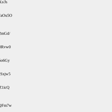
s/Js
XFaOu5O
P2mGd/
V0Rvw0
p5o6Gy
MSxjw5
Z1icQ
eQFm7w