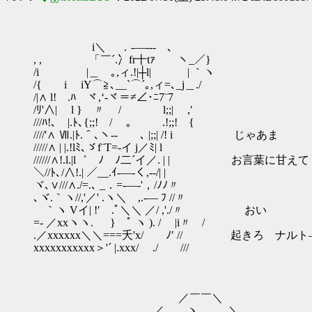
i＼ ．-―‐‐- ､
, , 「￣´.冫fr十tｧ ヽ_／}
/i |＿ ｡,ィ.!|┼l| | ｀ヽ
/{ i iY⌒≧､__`⌒´｡,ィ=､_j＿./
/|∧ l! .ﾊ ヾ,‘‐ヾ＝≠∠･ﾆ7¨7
/ﾘ'∧| l } 〃 / l;;| ,′
///ﾊ!､ |.ﾄ､{;;! / 。 .!;;! {
////'∧ Ⅶ.|ﾄ.＾､ヽ-‐ ､ |;;| /! i じゃあま
/////∧ | |.!lﾐ､ゞf¨T=-イ j／ﾐ| l
//////∧!.l.|l゛ゝﾉ ﾉ二´イ／. | | お言葉に甘えて
＼//ﾄ､/∧!.| ／__.ｲ-―‐く,-‐/| |
ヾ､∨///∧./=.､ _．=‐―‐'，/ﾉﾉ〃
､ヾ.｀ヽ//,'／' .ヽ＼ ,.-― ﾌ //〃
｀ヽ Vイ| !′ .ﾟ＼＼ ／/ ,'./〃 おい
=‐ ／xxヽヽ. } ﾟ ヽ ). / |i〃 /
.／xxxxxx＼＼===夭'x/ ﾉ′ // 起きろ ナル
xxxxxxxxxxx＞'´ |.xxx/ ./ ///
／￣￣＼
／ ヽ_ .＼