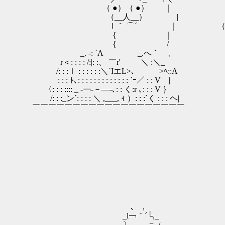
（ ●）（ ●） ｜
（__人__） |
ｌ｀ ⌒´ ｜ （あれが九尾
{ ｜
{ /
_. -: ´Λ _.へ｀ 、
r＜: : : : /:|: :、 ￣r' ＼ :＼_
/: : :ｌ : : : : : :＼`IエL>、 >ﾍ::Λ
|: : : ﾄ､: : : : : : : : : : : : : `ｰ／ : : V |
〈: : : :::: _ -￢-－―-､: : く:r ､: : : V ｝
/: : :_ン´: : : : ＼ ,___, ｨ ）: : :`く : : : ヘ|
￣￣￣￣￣￣￣￣￣￣￣￣￣￣￣￣￣￣￣
､ ,
_l￢｀´└,_
〕 _..-=-,/