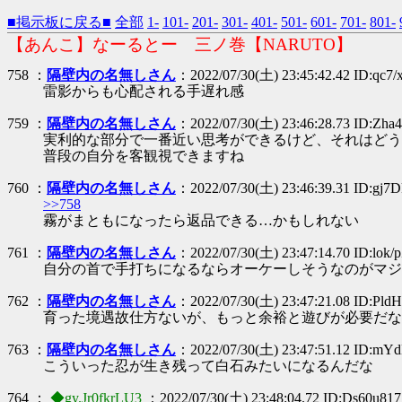
■掲示板に戻る■
全部
1-
101-
201-
301-
401-
501-
601-
701-
801-
【あんこ】なーるとー 三ノ巻【NARUTO】
758 ：
隔壁内の名無しさん
：2022/07/30(土) 23:45:42.42 ID:qc7/
雷影からも心配される手遅れ感
759 ：
隔壁内の名無しさん
：2022/07/30(土) 23:46:28.73 ID:Zha
実利的な部分で一番近い思考ができるけど、それはどう
普段の自分を客観視できますね
760 ：
隔壁内の名無しさん
：2022/07/30(土) 23:46:39.31 ID:gj7
>>758
霧がまともになったら返品できる…かもしれない
761 ：
隔壁内の名無しさん
：2022/07/30(土) 23:47:14.70 ID:lok/
自分の首で手打ちになるならオーケーしそうなのがマジ
762 ：
隔壁内の名無しさん
：2022/07/30(土) 23:47:21.08 ID:PldH
育った境遇故仕方ないが、もっと余裕と遊びが必要だな
763 ：
隔壁内の名無しさん
：2022/07/30(土) 23:47:51.12 ID:mY
こういった忍が生き残って白石みたいになるんだな
764 ：
◆gy.Jr0fkrLU3
：2022/07/30(土) 23:48:04.72 ID:Ds60u817