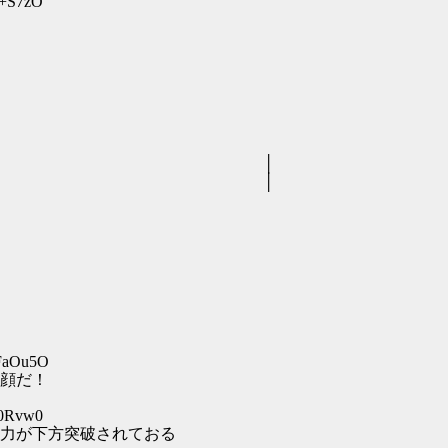
Y+S7zO
 │
 │
XFaOu5O
顔だ！
V0Rvw0
力が下方突破されておる