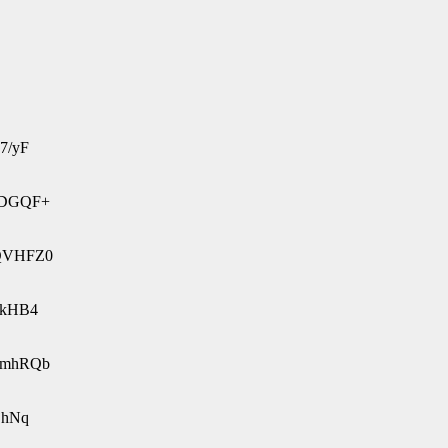
7/yF
vwDGQF+
YQVHFZ0
DkHB4
nHmhRQb
jhNq