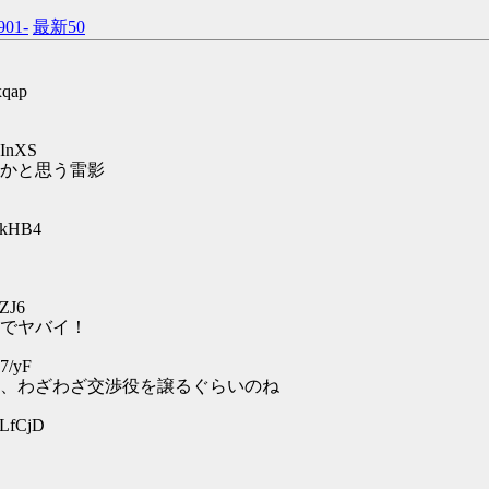
901-
最新50
xqap
4InXS
かと思う雷影
DkHB4
pZJ6
でヤバイ！
7/yF
、わざわざ交渉役を譲るぐらいのね
dLfCjD