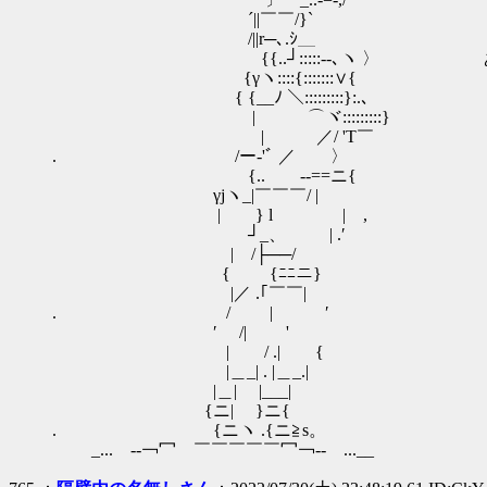
´||￣￣/}`
/||r─､.ｼ＿
{{..┘:::::‐‐､ヽ 〉 あれ？
{γヽ::::{:::::::∨{
{ {__ﾉ ＼:::::::::}:.､
| ⌒ヾ:::::::::}
| ／/ 'T￣
. /ー‐'ﾞ ／ 〉
{.. -‐==ニ{
γjヽ_|￣￣￣/ |
| } l | ,
ゝ ┘_、 | .′
| /├──/
{ {ﾆﾆニ}
|／ .｢￣￣|
. / | ′
′ /| '
| / .| {
|＿_| . |＿_.|
|＿| |___|
{ニ| }ニ{
. {ニヽ .{ニ≧s。
_... -‐￢冖 ￣￣￣￣￣冖￢‐- ...__