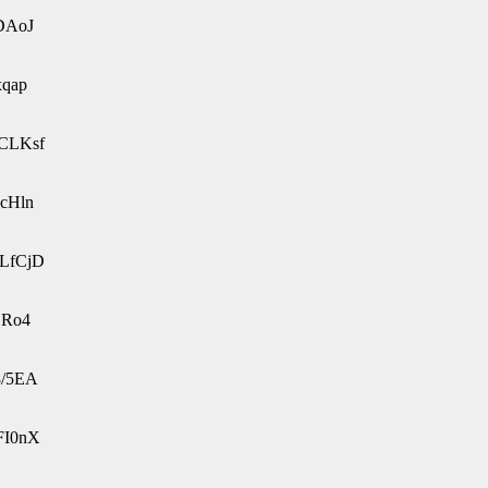
aDAoJ
xqap
KCLKsf
9cHln
dLfCjD
jRo4
8/5EA
FI0nX