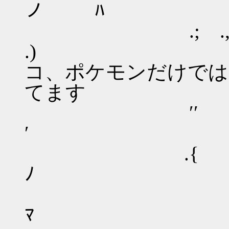
ノ ﾊ
.; .
.) .
コ、ポケモンだけでは
てます
′′ 
′
.{ 
ﾉ 
ﾏ