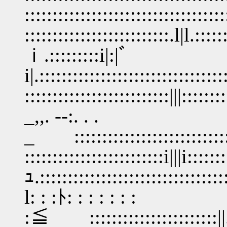
::::::::::::::::::::::::::::::::::::
::::::::::::::::::::::::::.l|l.::::
ｉ.:::::::::i|:|ﾞ
i|.:::::::::::::::::::::::::::::::::
::::::::::::::::::::::::::|||:::::
_,,. -‐:. . .
_ :::::::::::::::::::::::::::::.o
:::::::::::::::::::::::::i|||i::::::
ｭ.::::::::::::::::::::::::::::::
l: : :ﾄ: : : : : : :
:≦ :::::::::::::::::::::::||.::::