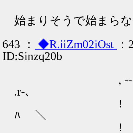
始まりそうで始まらな
643 ：
◆R.iiZm02iOst
：2
ID:Sinzq20b
., '"
, -‐
.r‐､
! ・ _ 
ﾊ ＼
! ___