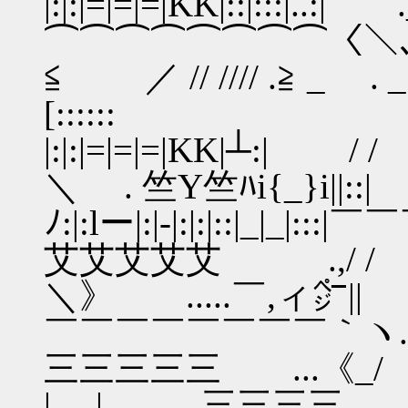
|:|:|=|=|=|KK|::|:::|..:| 
⌒⌒⌒⌒⌒⌒⌒⌒〈＼、 . |:
≦ ／ // //// .≧ _ . _|:|:|
[::::::
|:|:|=|=|=|KK|
＼ . 竺Y竺ﾊi{_}i||::|
ﾉ:|:lー|:|‐|:|:|::|_|_|:::|￣
艾艾艾艾艾 .,/ 
＼》 .....￣,ィ㌻|| .//
￣￣￣￣￣￣￣￣｀ヽ.
三三三三三 ...《_
| | ...三三三三 ....{///