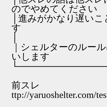
のでやめてくだ
│進みがかなり遅いこ
│
｜シェルターのルール
いしま
└─────────────
前スレ
ttp://yaruoshelter.com/t