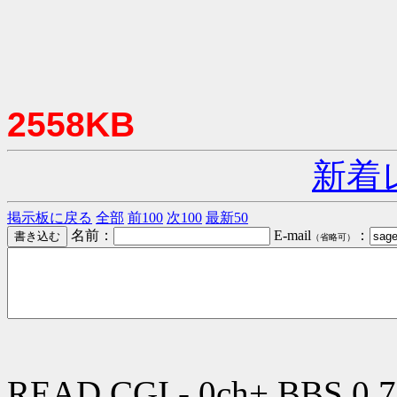
´ ｀¨¨
2558KB
新着
掲示板に戻る
全部
前100
次100
最新50
名前：
E-mail
：
（省略可）
READ.CGI - 0ch+ BBS 0.7