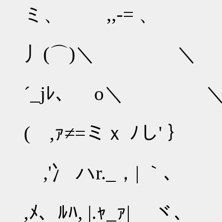
ミ、 ,,-= 、
/／ (
丿(⌒)＼ ＼
//ο
´_jﾚ、 ο＼ 
/｛ 
( ,ｧ≠=ミｘ ﾉし
,' (i! {i
,'冫 ハr._，| 
,' ｜.》ﾘ
,ﾒ、ﾙﾊ, |.ｬ_ｧ| ヾ、