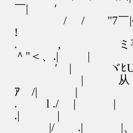
￣| ′
/ / ''7￣|~^
!
. , ミ芋ミｈ､从
＾''＜、.| |
′ | ヾﾋU刈 ∨
| 从 ~~~
ｱ /| |
. l ./ | 
.| |
|/ .|