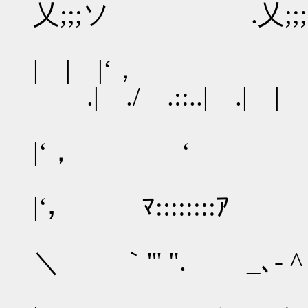
乂;;;ソ .乂;;;ソ '| _|
| | 
.| ./ .::..| .| |
| 
|‘， ‘ .|..
| |
|‘， ﾏ::::::::ｱ .
./| | 
＼ ｀''' ". _､- ^＾
/./...: