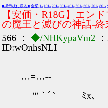
■掲示板に戻る■
全部
1-
101-
201-
301-
401-
501-
601-
701-
801-
【安価・R18G】エン
の魔王と滅びの神話-終
566 ：
◆/NHKypaVm2
：2
ID:wOnhsNLI
…=…‐-
'"｀ﾞ` ﾐx､
／