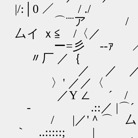
|/:│0 ／ / ./
⌒¨¨ア /
厶イ ｘ≦ /〈／
ー=彡 -
〃厂 ／｛
／ ／ ／
〉' ／／〈
／Y ∠ ´ /
- .::／ |⌒´
/ |／'＾⌒
｀ ..:::::; |