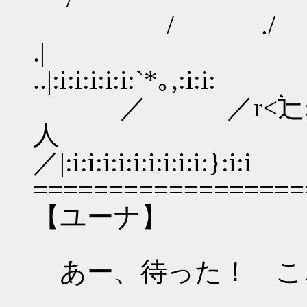
/ ./ ィ辷
.|
..|:i:i:i:i:i:`*｡,:i:i:
／ ／r<辷: : : : :
人 
／|:i:i:i:i:i:i:i:i:i:}:i:i
==================
【ユーナ】
あー、待った！ こ