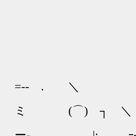
-‐=￢
／
／ .
=‐- . ＼
／ 
ミ (⌒) ┐ ＼
/{ 
ー‐ |: ｰ