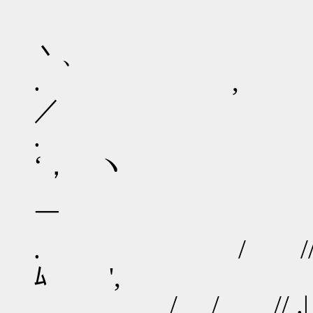
'
丶、
. 
／ ヽ
. /:
‘， ヽ
/
￣ ',
. / /
ﾑ ',
/ / //