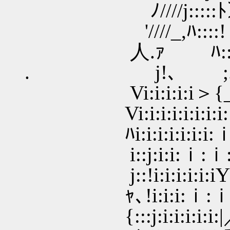
ﾉ////j:::::ﾄ＞ イ
'////_,ﾊ::::! { V:
人.ｧ ﾊ::| ,必
. j!､ ;.ﾚﾍ/
Vi:i:i:i:i＞{__,.
Vi:i:i:i:i:i:i:i
ﾊi:i:i:i:i:i:i:ｉ:
i::j:i:i:ｉ:ｉ:i
j::!i:i:i:i:i:iYヽ
ｬ､!i:i:i:ｉ:ｉ:j .ﾘi:
{:::j:i:i:i:i:i:|／i:i:i