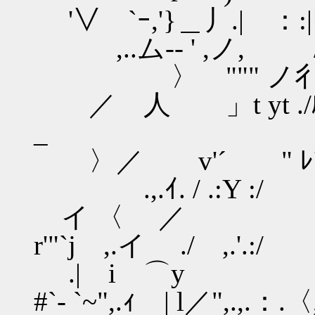
'∨ `ｰ,'}＿丿.| ：:|
,..ム-‐ ' ,ノ, 
〉 """ ノ彳/
／ 人 」t yt ./ﾙ､
_ ´.ｲ､,j .
〉／ v'´ " ﾚ
.,.ｲ. / .:Y :/
イ 〈 ／ 
r'"`j ,.イ ./ ,.'.:/
.| i 
#`‐ `~",.ｨ | l／",.,.：.〈