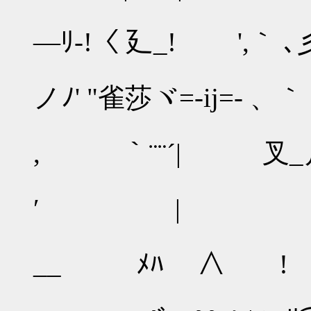
,′ ,∨ ｲ
―ﾘ‐!〈 廴_! ',｀ 
i! 
ノﾉ' "雀莎ヾ=-ij
| 塋 
, ｀¨¨´| 叉
ﾉ,ﾊ! 
′ | ｀ﾞ` ﾄ 
/′|
__ ﾒﾊ ∧ ! 
| l!