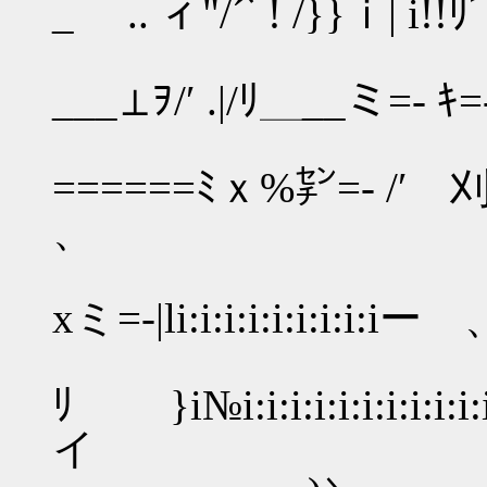
_ .. ィ"/´ﾞ! /}}ｉ| 
|ﾊ八j 
___⊥ｦ/′ .|/ﾘ＿__ミ=-
_＿__
======ﾐｘ%㌢=- /
、
/i:i:i:i:i
xミ=-|li:i:i:i:i:i:
/i:i:i:i:i:
ﾘ }i№i:i:i:i:i:i:i
イ