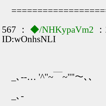
==================
567 ：
◆/NHKypaVm2
：2
ID:wOnhsNLI
_､-‐… '^"~￣~"''～､、
_､-