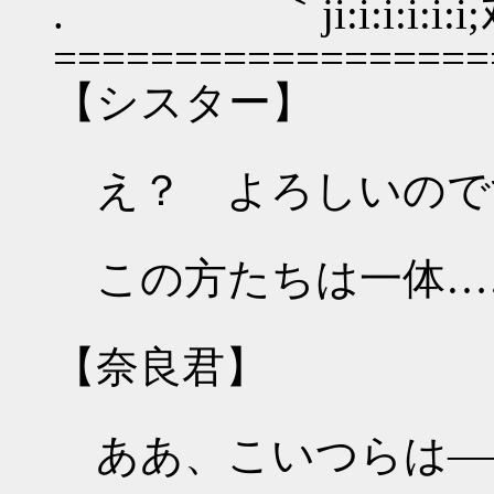
. ｀ji:i:i:i:i:i;ﾇi:i:i:
==================
【シスター】
え？ よろしいので
この方たちは一体…
【奈良君】
ああ、こいつらは―