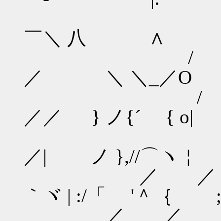
/ / /
￣＼ 八 ∧
/ / 
／ ＼ ＼_／O
/ ﾟ 
／／ } ノ{´ { o|
／ |_f「‐
／| ノ },//⌒ヽ￤
／ ／ Y＾Ｙ
｀ヾ | :/「 ゝ'＾｛ 
／ ／ / 八