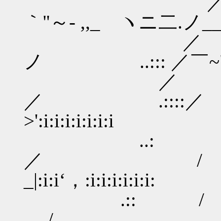
／ ／ / /
｀''～- ,,_ ヽニ二.ノ__／.
／ ／ ./ /
ノ ..::: ／￣~"''～ー- 
／ ／ ／／.
／ .::::／
>':i:i:i:i:i:i:i
..: /.／
／ / 
_|:i:i‘，:i:i:i:i:i:i:
.:: /
/ |/ |:i:i:i: