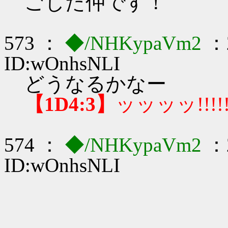
ごした仲です！
573 ：
◆/NHKypaVm2
：2
ID:wOnhsNLI
どうなるかなー
【1D4:3】
ッッッッ!!!!!
574 ：
◆/NHKypaVm2
：2
ID:wOnhsNLI
,､ -‐…