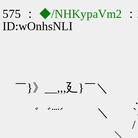
575 ：
◆/NHKypaVm2
：2
ID:wOnhsNLI
./
￣}》__,,,廴}￣
.
゛゛¨¨´ ＼ `､}
/ ﾄ 
＼. `､.