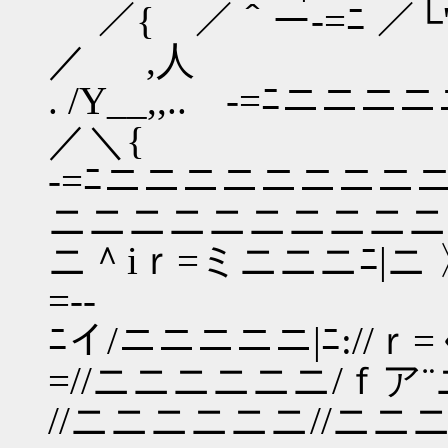
／{ ／＾ー‐=ﾆ 
／ ,人
. /Y__,,.. -=ﾆニ
／＼{
‐=ﾆニニニニニニニニ
ニニニニニニニニニニニ
ニ＾iｒ=ミニニニﾆ|ニ 
=‐-
ﾆイ/ニニニニニ|ﾆ://ｒ
=//ニニニニニニ/ｆア¨
//ニニニニニニ//ニニニ