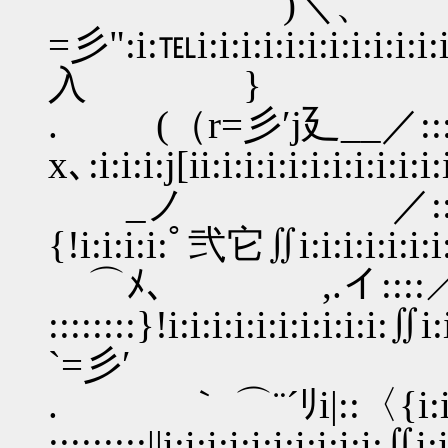
)＼、 ___/i:i:i:i
=彡":i:℡i:i:i:i:i:i:i:
入 }
. (（r=彡′j廴__／:::ｿi
x､:i:i:i:j[ii:i:i:i:i:i:i
_ノ ／:::ｌ:i:i:i:i:i
{!i:i:i:i:ﾟ弐它∬i:i:i:i:i:
⌒ﾒ､ ,.イ::::／i:i:i／i:
::::::::}!i:i:i:i:i:i:i:i:i:i:∬i:
`=彡′
. ｀ ⌒¨´ﾘi|::〈{i:i:i i! i:
:::::::::||i:i:i:i:i:i:i:i:i:i:∬