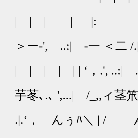
| | | | |: | 
| |
＞ー-', ..:| -一 ＜二 /
| | | | | | ‘，.', ..
| 
芋苳､.､ ',...| /_,
|
.|.‘， んぅﾊ＼ | / んぅﾊ 
| |