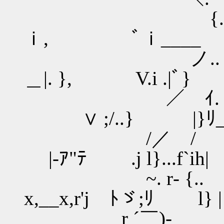
{. ／ 
ｉ, ﾞｉ____ 
ノ.. {,
＿|. }, V.i .|ﾞ} 
／ ｲ. ﾍﾍ 《
∨ ;/..} |}ﾘ_`
/／ / ,.|. ﾍ
|-ｱ"ﾃ .j l}...f`ih|
~. r‐ {.. / f~Y
x,__x,r'j ﾄゞ;ﾘ l} | 
r ´￣)- `､ }: 