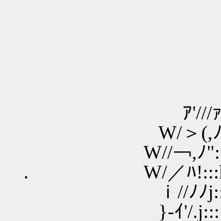
-‐…
ｱ'///ｧГ'＾､
W/＞(,ﾉ､ﾉ-^
W//￢,ﾉ"::::i:::::::
. W/／ﾊ!:::k劣､l::
ｉ//ﾉﾉj:::::Vｿ
}-ｲ'/.j:::::｢