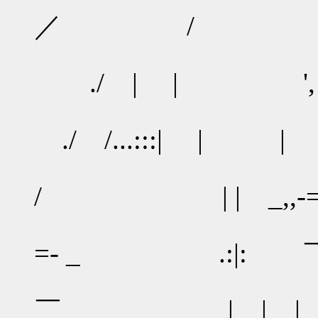
／ / ｀
./ | | '
./ /...:::| |
/ 
/ | | _,,-
.:
=- _ .:|: ￣|
.: .
￣ | | | | 