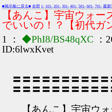
■掲示板に戻る■
全部
1-
101-
201-
301-
401-
501-
601-
701-
最新5
【あんこ】宇宙ウォー
でいいの！？【初代ガ
1 ：
◆PhI8/BS48qXC
：20
ID:6lwxKvet
〓〓〓〓〓〓〓〓〓〓
〓〓〓〓〓〓〓〓〓〓
【あんこ】宇宙ウォ