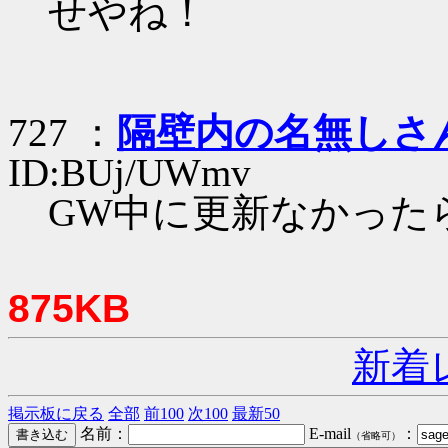
せやね！
727 ：
隔壁内の名無しさ
ID:BUj/UWmv
GW中に更新なかった
875KB
新着
掲示板に戻る
全部
前100
次100
最新50
名前：
E-mail
：
（省略可）