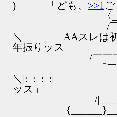
) 「ども、
>>1
ご
〈_／⌒¨¨¨¨: : : : 
/￣央￣￣＼: : :
＼ AAスレは初め
年振りッス
/￣￣￣￣/＼｢`Y:
「￣￣￣￣
＼|:_:_:_:
ッス」
____/|＿＿______
{______}____