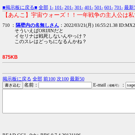
■掲示板に戻る■
全部
1-
101-
201-
301-
401-
501-
601-
701-
最新5
【あんこ】宇宙ウォーズ！！一年戦争の主人公は私
710 ：
隔壁内の名無しさん
：2022/03/21(月) 16:55:21.38 ID:M
そういえばORIJINだと
イセリナは戦死しないんやっけ？
このスレはどっちになるんかね？
875KB
掲示板に戻る
全部
前100
次100
最新50
名前：
E-mail
：
（省略可）