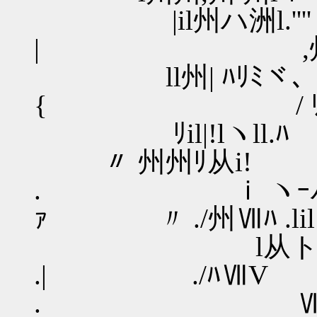
|il州ハ洲l
| ,州州州
ll州| ﾊ
{ / ﾘ/州州
ﾘil|!
〃 州州ﾘ从i!
. ｉ ヽｰハ
ｧ 〃 ./州Ⅶﾊ .lil
l从ト
.| ./ﾊⅦV l
. Ⅶl|