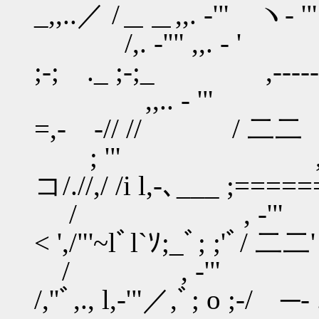
_,,..／ /＿＿,,. -'" ヽ- '"
/,. -''" ,,. - ' //
;-; ._ ;-;_ ,-------,,
,,.. - '" ／/,,
=,‐ ‐// // / 二二 // 
; '" ,
コ/.//,/ /i l,‐､___ ;==
/ , ‐'"
< ',/"'~lﾞl`ｿ;_ﾞ; ;'ﾞ/ 二二'
/ , ‐'"
/,''ﾞ,., l,-'"／,ﾞ; o ;‐/ ─‐ 