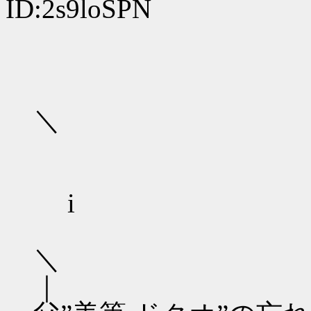
ID:2s9loSPN
￣￣
＼
i
｜ ――探