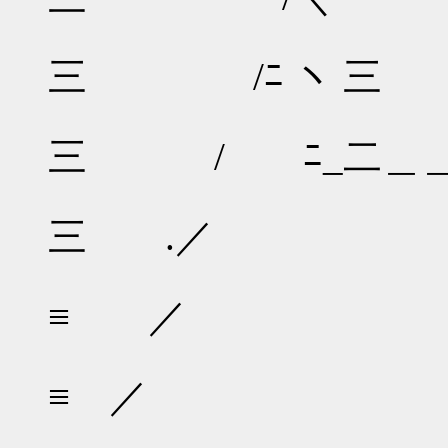
三 /ﾆ ヽ 三
三 / ﾆ_二＿
三 .／
≡ ／
≡ ／