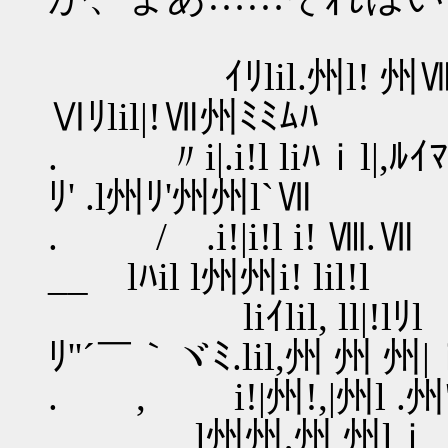
ｲﾘlil.州l! 
Ⅵﾘlil|!Ⅶ州ﾐﾐﾑﾊ
. 〃i|.i!l liﾊ
ﾘ' .l州ﾘ'州州l`Ⅶ
. / .i!|i!l i
__ lﾊil l州州i! lil!l
liｲlil, ll|!
ﾘ''´￣｀ヾﾐ.lil,州 州 州|
. , i!|州!,|
l州州,州 州lｉ