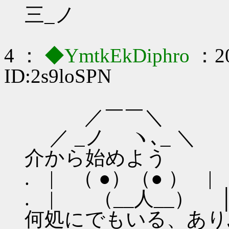
三_ノ
4 ：
◆YmtkEkDiphro
：20
ID:2s9loSPN
／￣￣＼
／ _ノ ヽ､_ 
介から始めよう
. | （ ●）（● ） |
. | （__人_
何処にでもいる、あり