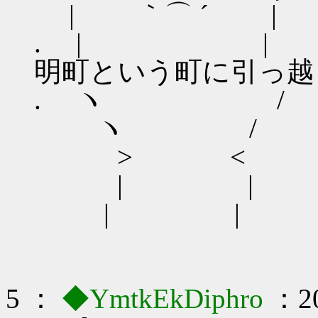
| ｀⌒ ´ |
. | | 諸
明町という町に引っ越
. ヽ /
ヽ /
> <
| |
| |
5 ：
◆YmtkEkDiphro
：20