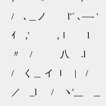
/ ､＿ノ l'´ ､―‐ '
/
ｲ ,' ,ｌ l
/
〃 / 八 .l
／
/ く＿ イ ｌ | /
'-‐
／ _l / ヽ'__ ＿
, -- 