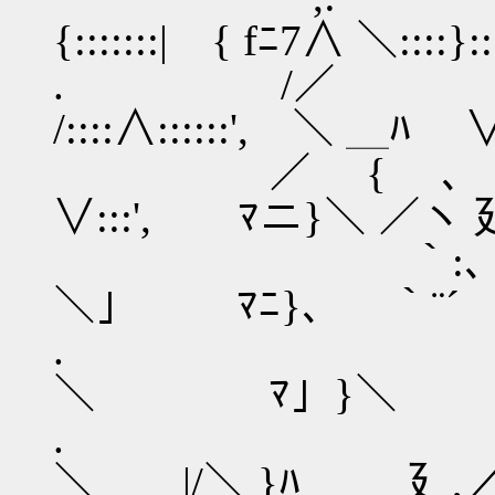
{:::::::| { fﾆ7∧ ＼:::
. /
/::::∧::::::', ＼ ＿ﾊ
／ { ､ 
∨:::', ﾏニ}＼ ／ヽ
｀:、 
＼」 ﾏﾆ}、 ｀¨´ /´
. ＼ 
＼ ﾏ」}＼ {_
. ＼｀
＼＿＿|/＼ }ﾊ 廴,／