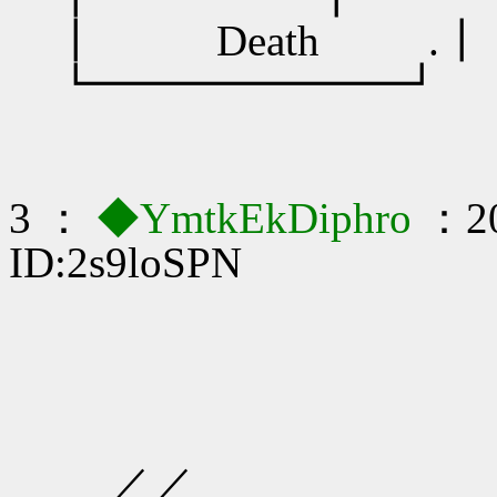
┃ Death .┃
┗━━━━━━━┛
3 ：
◆YmtkEkDiphro
：20
ID:2s9loSPN
／
／／