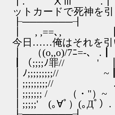
┃. ⅩⅢ .
ットカードで死神を引
┠───────┨
┃ , ,==
今日……俺はそれを引
┃ （(o,,o)/7ﾆ=-、 .┃
┃（;;;;ﾉ罪// ' 
┃ﾉ;;;;;;;;;// ~
┃;;;;;;;;;// 
┃;;;;;;; / （・"）~ 
┃;;;;;' (｡∀ﾟ）(｡Дﾟ）
┠───────┨