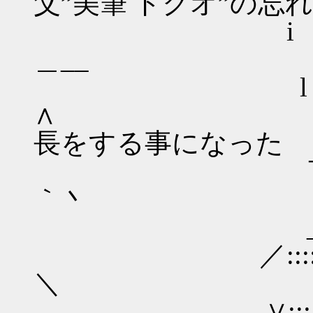
父”美筆 ドクオ”の忘
i 
＿__
lヽ 
∧ その
長をする事になった
￣ヽ ／／,
｀丶
_ゝ---r―,／／///
／::::::::::::/ ／／///
＼
∨:::::::::::〈 !///