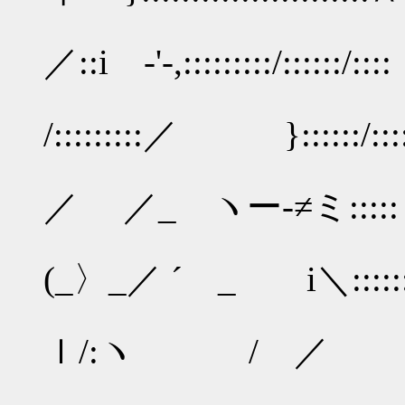
Ⅵ ! ∨::/
／::i -'-,:::::::::/::::::/::::
i《 ! ∨
/:::::::::／ }::::::/::::::
|:i i ∨:::
／ ／_ ヽー‐≠ミ:::::
|:i i |
(_〉_／ ´ _ i＼:::::::::
|:i i |
ｌ/:ヽ / ／ 〉 ∨:
|:i i |::::