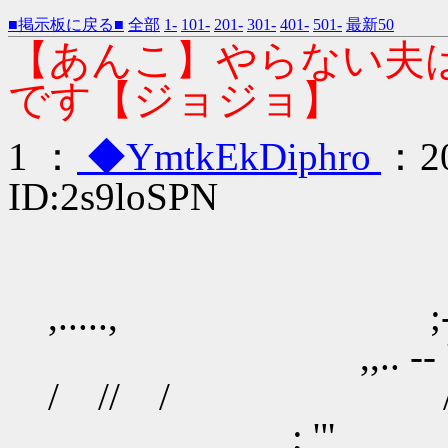
■掲示板に戻る■
全部
1-
101-
201-
301-
401-
501-
最新50
【あんこ】やらない夫
です【ジョジョ】
1 ：
◆YmtkEkDiphro
：20
ID:2s9loSPN
__
,....., ;----; ,..
,,.. -‐ ' 
/ // / / ./
; '" / / //_,,