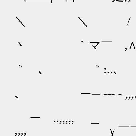
＼ 
＼ ＼ / 
｀
丶 ｀マ￣ ,
｀ ､ ｀:..､ ｀
､ ー─ --- - ,,,..
ー ..,,,,, ＿ '
,,,, γ ￣￣