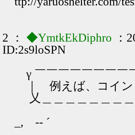
ttp://yaruoshelter.com/t
2 ：
◆YmtkEkDiphro
：20
ID:2s9loSPN
γ ￣￣￣￣￣￣￣￣
｜ 例えば、コイント
乂＿＿＿＿＿＿＿＿
_, -‐ ´