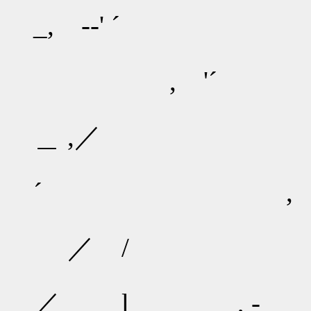
_, -‐' ´
, '´
＿ ,
´ , -‐
／ / 
／ l , - ,