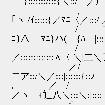
｀´}::/::::/:::{＼::
, | 
｢ヽ /ｲ:::::{／ﾏﾆ〈／:
/ ',
ﾆ}∧ ﾏﾆ}ハ( {ﾊ |::::
/ ＼
／:::::::::::::∧〈 ＼|二＼〕:
／/ ＼、 
二ア::/＼／:::|::::::{::ﾉ 
. ／ / 
／ヽ {辷八＼:::＼:|::
,:'