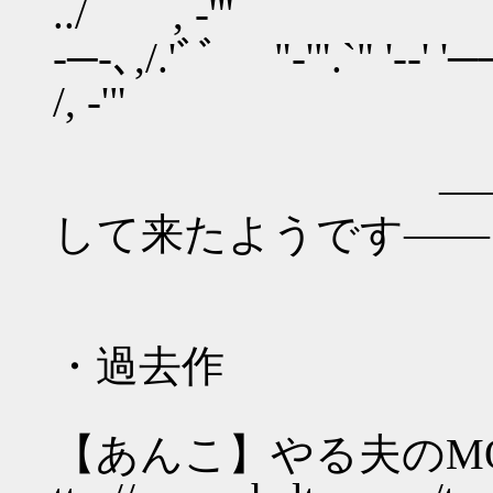
../ , 
-─-､,/.'ﾞﾞ "‐'".`" '‐‐'
/, ‐'"
――やらない
して来たようです――
・過去作
【あんこ】やる夫のMO