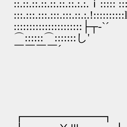
::.::.::.::.::.::.::.:.:.
:::.:::.:::.:::.:::.::.:.!::::::::::l
::::::::::::::::::::::├┬‐`´
⌒::::::⌒:::::::し'
￣￣￣￣´
┏━━━━━━━┓