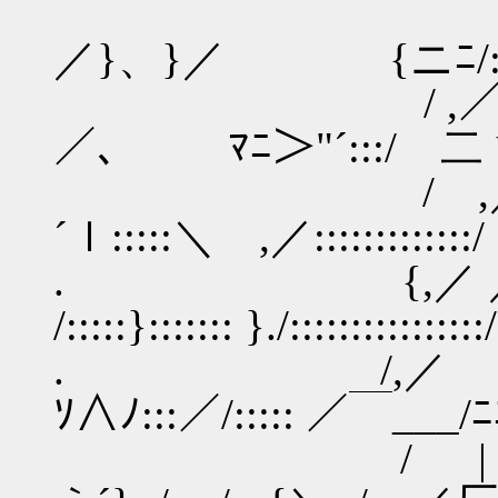
/ ／ .／ ／|ヽ:::
／}、}／ {ニﾆ/::::
/ ,／／ ／ :| |:
／､ ﾏﾆ＞"´:::/ 二
/ ,／ ／ ,／＼
´ｌ:::::＼ ,／::::::::::::
. {,／ ／ 
/:::::}::::::: }./::::::::::::::
. /,／ ＼
ｿ∧ﾉ:::／/::::: ／￣___/ﾆ
/ | 