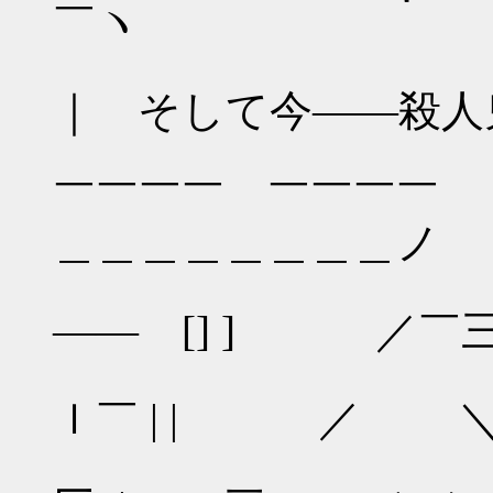
￣ヽ
｜ そして今――殺人鬼
￣￣￣￣ ￣￣
＿＿＿＿＿＿＿＿ノ
―― [] ] ／￣
ｌ￣ | | ／ ＼