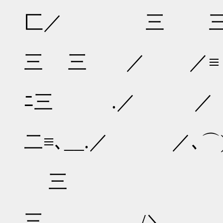
匚／ 三 三
三 三 ／ ／≡
ﾆ三 .／ ／
二≡､__.／ ／､⌒
三 ＼
三 /＼ 