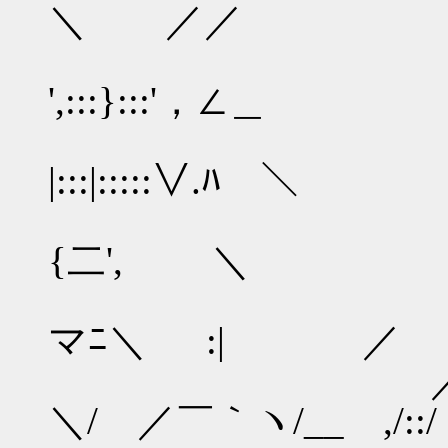
＼ ／／
'
',:::}
|:::|::::
ハ､|:
{二', ＼ ＿ ,
,／ __ ／::
マﾆ＼ :| ／ ／
／／ rf{_/:::::::
＼/ ／￣｀ヽ/__ ,/::/