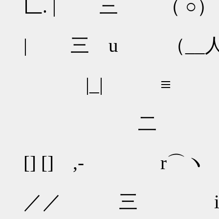
匚. | 三 （ ○） 
| 三 u （__人
|_| ≡ ｀
二 
[] [] ,- r
／／ 三 i／