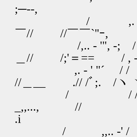
;─‐‐,
/ ,. ‐' ﾞ
￣// //￣￣`''ｰ,
/,.. - '", -; /
＿// /;'＝== / , -‐
,. - ' "´ / / /
//＿__ .// /ﾞ;. /ヽ 
/ / /
_,,..., // /
.i
/ ,,.. -' /