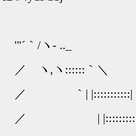
_.
'"´｀/ヽ- .._
_..-=''::
／ ヽ,ヽ::::::｀＼
／／::::::
／ ｀| |:::::::::::|
/ /:::::::
／ | |:::::::::::
_...|../