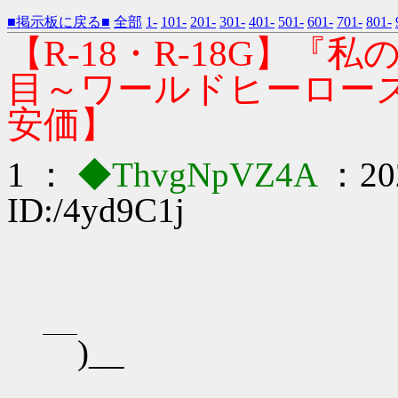
■掲示板に戻る■
全部
1-
101-
201-
301-
401-
501-
601-
701-
801-
【R-18・R-18G】
目～ワールドヒーロー
安価】
1 ：
◆ThvgNpVZ4A
：202
ID:/4yd9C1j
,､ 
￣)__ 
／ ,.