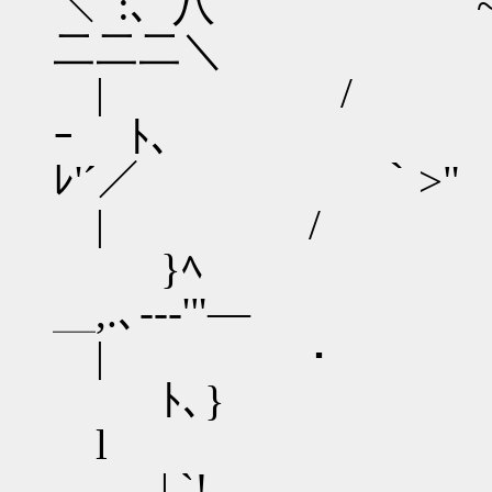
＼ﾟ:、八 ` ￣~"''ﾍ 
二二二＼
| /
ｰ ﾄ、 ｀＼､∨‐
ﾚ'´／ ｀>"
| 
}ﾍ ､.,_ ｀丶
＿,.､---'"―
| 
ﾄ､} ~"'
l
| `!