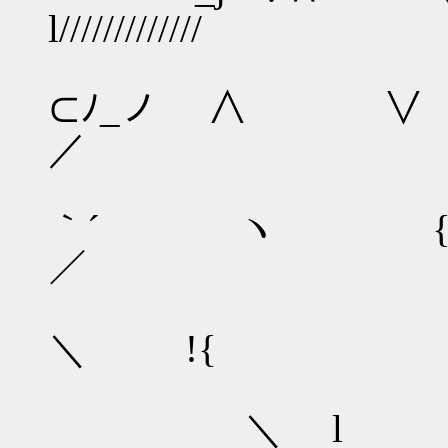
l/////////////
⊂ﾉ_ノ ∧ ∨ ／
／
｀´ ヽ { 
／
＼ !{ l
＼ l 