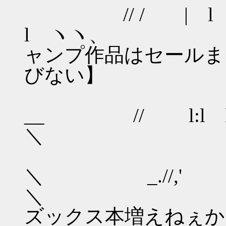
// / | 
l ヽ
ャンプ作品はセールま
びない】
| ヽ,l
__ // l:l l
ヽ ヽl 
＼ _.//,' ﾊ| 
＼ 【
ズックス本増えねぇか