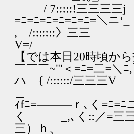
/ 7:::::!三三三三j
=ﾆ=ﾆ=ﾆ=ﾆ=ﾆ=ﾆ=＼
, /:::::::〉三三
V
【では本日20時頃か
￣￣￣~"'＜=ﾆ=二=
ハ { /:::::
ｨfﾆ=―――ｒ､く=ﾆ=ﾆ
く _,､く::／=三三
三）ｈ、 【今