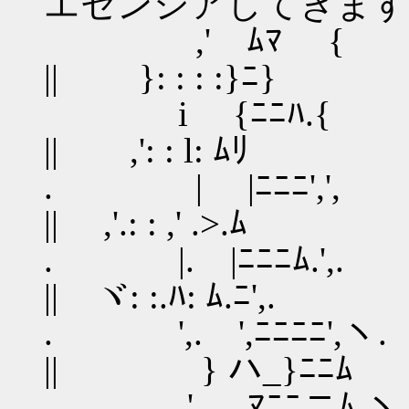
エセンシアしてきます
,' ﾑﾏ { ﾊ
|| }: : : :}ﾆ}
i {ﾆﾆﾊ.{ {
|| ,': : l: ﾑﾘ i 
. | |ﾆﾆﾆ',', 
|| ,'.: : ,' .>.ﾑ ,'
. |. |ﾆﾆﾆﾑ.',. 
|| ヾ: :.ﾊ: ﾑ.ﾆ',. 
. ',. ',ﾆﾆﾆﾆ'
|| } ハ_}ﾆﾆﾑ //
. ', ﾏﾆﾆニﾑ.ヽ 