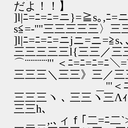
だよ！！】
]l|ﾆ=ﾆ=ﾆ=ニ}=≧s｡
s≦=-''"三三三三三
]l|ﾆ=ﾆ=ﾆ=ニjニ=ニ=≧
三三三三三l{三三／
⌒¨¨¨¨¨¨"' ＜ﾆ=ﾆ
三三三＼三三》三／三
＿"'＜ﾆ=ﾆ=ニ
三三三ヽ ､ 三三ヽ三Λ
三三h､
＿＿,.､ィｆ｢二=ﾆ二`>､