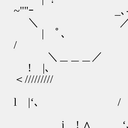
~"''ｰ _､
＼
| 
/ _。＜/
＼＿
! |､
＜/////////
l |‘､ / _､‐'
_j ! ∧ ‘､ 