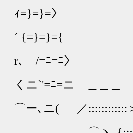
ｨ=}=}=〉
´ {=}=}={
r､ /=ﾆ=ﾆ〉
くニ`'=ﾆ=ニゝ＿＿＿
⌒ー､ニ( ／::::::::::::＞
_,. ‐―――､､⌒ヽ｛:::