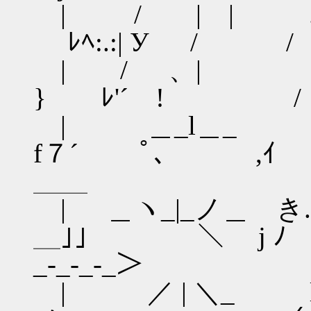
| / | | .| ｉ
ﾚﾍ:.:| У / /
| / 、| | 
} ﾚ'´ ! /
| ＿_l＿_ l V:
f７´ 
＿＿
| ＿ヽ_|_ノ＿ き.
＿｣｣ ＼
_‐_‐_‐_＞
| ／ | ＼_ l 