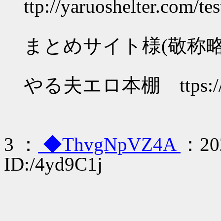
ttp://yaruoshelter.com/t
まとめサイト様(敬称略
やる夫エロ本棚 ttps://yar
3 ：
◆ThvgNpVZ4A
：202
ID:/4yd9C1j