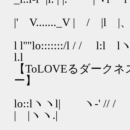
l l|. l l 
|' V......._V | / |l |、 
l.l | | |
l l''"lo:::::::/l / / l:l lヽ
l
【ToLOVEるダークネ
ー】
ll l 
lo::lヽヽl| ヽ-' // /
| |
|. l |