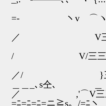
￣¨
=- ヽv ⌒ヽ!::
_､丶
／ V三/三
´ ／
/ V/三三三
／/
／/ }三三
＿＿_､s仝､ ＿
／ ,'⌒V三三
=ﾆ=ﾆ=ﾆ=ニ≧s｡_/=