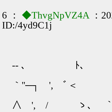
6 ：
◆ThvgNpVZ4A
：202
ID:/4yd9C1j
ﾉY
-- ､ ﾄ､
,, イ /
｀''─┐ ', ﾞ＜
, イ ,.イ
∧ ', / ゝ､ 