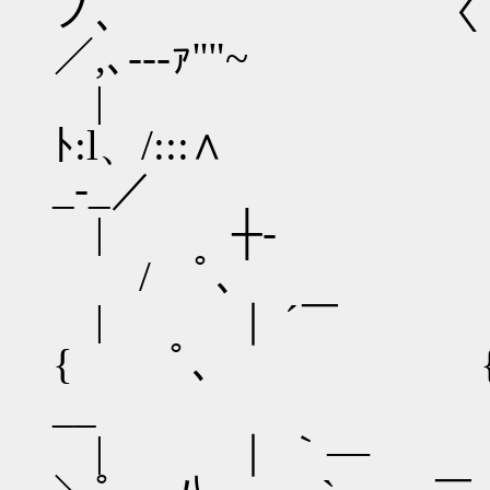
ノ
／,､-‐‐ｧ''"~
| | ‘,
ﾄ:l、/:
_‐_／
| ┼‐ | ‘
ゝ/ ﾟ､ | ＿
| ｜ ´￣ |
{ ﾟ､ { r┘_‐
__
| ｜ 