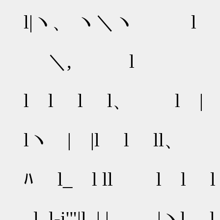
l ／
l|ヽ、 ヽ＼ヽ
/ /
＼, l '
l/ / 
l l l l、 l
// l
lヽ | |l l ll、
/ / | |
ﾊ l_ l ll l l l
l / | l
_l..l-i'"|l. | |. |ヽl l l