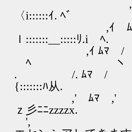
,イ. ,.
〈i::::::ｲ. 
,ｲ ﾑ
ｌ:::::::__::::
,ｲ ﾑﾏ / 
ﾍ ヽ ﾏﾑ
. /. ﾑﾏ / ｲ
{:::::::ﾊ从. 
,' ﾑﾏ ,' 
ｚ彡ﾆﾆzzzzx. '
', 【間違