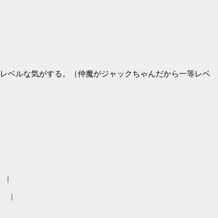
レベルな気がする。（仲魔がジャックちゃんだから一等レベ
|
|