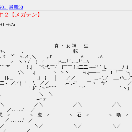
901-
最新50
です２【メガテン】
xHL+67a
 女 神 生
ｬ-､ ､
 ｬ､,ｨ ',＼ ,-ｧ 
 ( { ＿|ﾍ---┘ﾞ-─‐┘ﾞ─
 ¨弋弋￣{ l￣￣.] .i二二 --─'"｀Ｌ＿＿__ﾉ .
 > ヽ」 └i .j──一'￣｀! 「￣¨¨''┐ r-､
／／ _, - ',ノ __,ｨﾍ_,,-'''´ノ 
「 ',__／／ ,-‐' , -'" ￣ヽ ヤ´ __
 .`ヽ'"⌒'゛ `'"´ ｀ヽ)
 ＼ ＼ 
=ァ
＼ ／＼ ／＼
./ ／
< 召 > < 喚 > < 
 / ／
／ ＼／ ＼／ 
. , ／