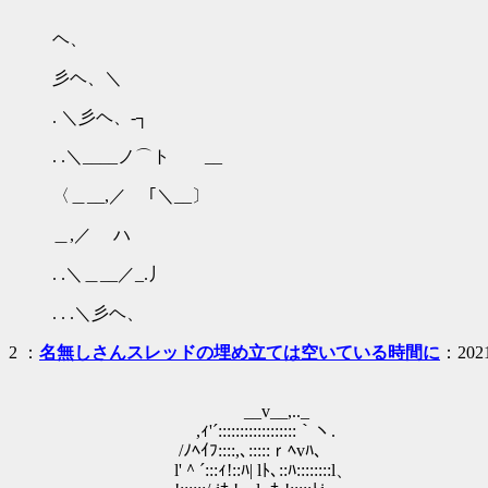
｀ヽ. f"/ !| ! ヽ.;;::;;::＼ﾄ､ｰ-､_ i ／ 
ヘ、
ﾞT‐! ｰ､i_L___ ヽ.;;::'': | ! | ／ . . . 
彡ヘ、＼
/ _ｿ二［{=}]｀ｰヽ.;:' L_ ｊ ／ . . . . .
. ＼彡ヘ、‐┐
l !:::::::::::::::::::｀:‐-|ヽ._ ｀ヽ.___／ ／〉
. .＼____ノ⌒ト __
l l:::::::::::::::::::::::::::::L」:::ヽ.__/ ／
〈＿__,／ ｢＼__〕
| l::::::::::::::::::::::::::::::::::::::::::::| 
＿,／ ハ
! ｊ::::::::::::::::::::::::::::::::::::::::::::::
. .＼＿__／_.丿
| /:::::::::::::::::::::::::::::::::::::::::::::::l
. . .＼彡ヘ、
2 ：
名無しさんスレッドの埋め立ては空いている時間に
：2021
__v__,.._
,ｨ'´::::::::::::::::::｀ヽ.
/ﾉﾍｲﾌ::::,､:::::ｒﾍvﾊ、
l'＾´:::ｨ!::ﾊ| lﾄ､::ﾊ::::::::l、