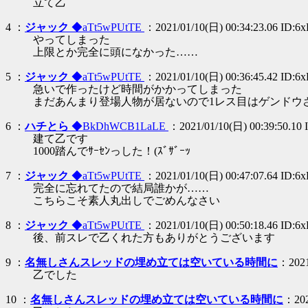
立て乙
4 ：
ジャック
◆aTt5wPUtTE
：2021/01/10(日) 00:34:23.06 ID:6
やってしまった
上限とか完全に頭になかった……
5 ：
ジャック
◆aTt5wPUtTE
：2021/01/10(日) 00:36:45.42 ID:6
急いで作ったけど時間がかかってしまった
まだあんまり登場人物が居ないので1レス目はゲンドウ
6 ：
ハチとら
◆BkDhWCB1LaLE
：2021/01/10(日) 00:39:50.10
建て乙です
1000踏んでｻｰｾﾝっした！(ｽﾞｻﾞｰｯ
7 ：
ジャック
◆aTt5wPUtTE
：2021/01/10(日) 00:47:07.64 ID:6
完全に忘れてたので結局誰かが……
こちらこそ素人丸出しでごめんなさい
8 ：
ジャック
◆aTt5wPUtTE
：2021/01/10(日) 00:50:18.46 ID:6
後、前スレで乙くれた方もありがとうございます
9 ：
名無しさんスレッドの埋め立ては空いている時間に
：2021
乙でした
10 ：
名無しさんスレッドの埋め立ては空いている時間に
：202