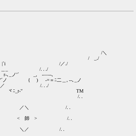
 転 /＼
∧ .∧ / _./
ﾍ |`i /／./
i＿＿_ /. . ./
_ノ'´ _, -―--､
{ ) -=＝ﾆ二＿, --､_ノ
／／ /. . ./
 ヾﾆ_r‐'′ TM
/. .
 /. .
師 > /. .
/. .