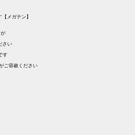
メガテン】
が
ださい
Gです
）
ますがご容赦ください