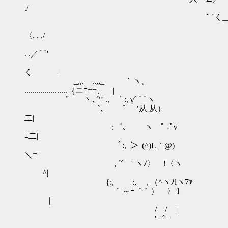
./
｀¨く__／ ' |::::::::::::::::::ﾊ::ハ!:::ﾄ
!ﾊ:::::|iV_' ﾘ !ヽ! i_,.l_!|
〈. . ./
{fｔi´,ｲｒﾞﾒ‐' ｰイﾁ 
. .／⌒'
ヽ.ｊ ￣" i ｀ﾞ´ /-'
く |
_,,. ..,,_ ｀ヽ、
.....................｛ニﾆ==、 |
´ 丶､´"' ., ﾟ:, γ´ ⌒ヽ ,.-‐'/ ｀
`､ ﾟ ′从 从） ／ ,ｒ'´ i /ヽ.
二|
: ゜､ ヽゝﾟ ‐ﾟν ｒ' /ﾍ. |'_
ﾆ二|
ﾟ:, ＞ (^)L｀@) | V´ ﾞ! 
＼=|
, ´´ ' ヽﾉ〉 !〈ヽ ﾄ､ ! ノ {
^|
｛:, :, , （^ヽﾉlヽ7ｧ | ﾞヽ! l ヽノ
｀～ｰ ｀` ） 〉 l i 、 | ｀ｊヽi__ﾚ'‐、
|
/ / | ! ヽi 〉､;;;;;;;;;;;;;ﾄ､ヽ、ノ
'ｰ'´'ｰ | 〉 ヽ;;;;;;;;;;;;/≦ﾒ.ヽ |
l {丿/i｀ｰ､;;;::;＼ く ヾ. ! /／ . .