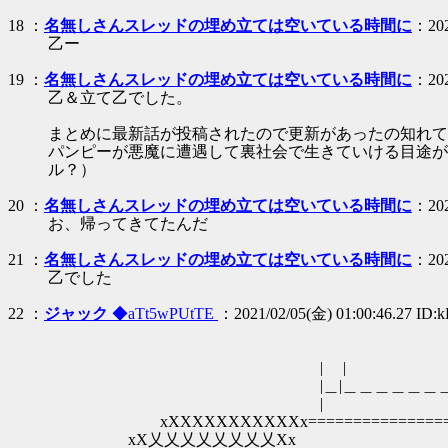
18 ：
名無しさんスレッドの埋め立ては空いている時間に
：202
乙ー
19 ：
名無しさんスレッドの埋め立ては空いている時間に
：202
乙＆立て乙でした。
まとめに最新話が投稿されたので更新があったの知れて
パンピーが悪魔に遭遇して裏社会で生きていける目途が
ル？）
20 ：
名無しさんスレッドの埋め立ては空いている時間に
：202
お、帰ってきてたんだ
21 ：
名無しさんスレッドの埋め立ては空いている時間に
：202
乙でした
22 ：
ジャック
◆aTt5wPUtTE
：2021/02/05(金) 01:00:46.27 ID
| | |
|＿|＿＿＿＿＿＿＿＿＿＿|＿＿|＿
|
xXXXXXXXXXXXx======================
xX乂乂乂乂