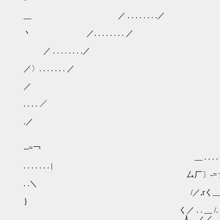
＼ ＼ ＼
__ ／ . . . . . . . .／
＼ ＼ ＿＿＼ ＼
丶 ／. . . . . . . . ／
＼ ＼ _／.. . . .
／ . . . . . . . .／
＼ ＼＿ ∠￣ ＼ ＼ ＝ァ=‐- -‐=
／〉. . . . . . . ／
／. ＼ ＼ ＼ ,/ﾆﾆニ二ｱ / . /. 
／
／.／'⌒ ＼ ＼ ∧ ∨二ﾆﾆﾆｱ |. . |
. . . . ／
／.／ ＼ ＼ ,ハ ｛_｣L二ア | . .|. .
.／
_／⌒′ -‐ ＼__ ｰ-＝==＝-┘ ＼＿＿＿
／￣￣｝ ´ ⌒丶 ＿______. r ｢
-‐=￢
__ . . . . . . .〈______
. . . . . . . |
厶厂〕‐=ァ. . . . .ア ,.ｨ´::::::｀:::
. .＼
/／,rく__／. . . .／ ,.ｲ /ｨ,ヘﾊ::::
｝
く／ . . __ /. ℃ /:::ﾚ'!ｗﾍﾊN:::::ﾚvVヽ
人 ∠／ ／ /,ｲ::::::::::::::::::::::::::::::