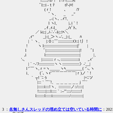
!::::::/-iﾅ ! l ‐ﾅ-!:::::ﾄi
ﾞl:::i -ｔﾃ tﾃ‐|ﾊ!
(ｒ! ､ /ｿ
ﾞヽ、 _ ,.'′ 【R-18（G
,.-|ヽ､ ..ｨ'!、
l ヽl、 |､i｀!
,.ｲ ,ｨ‐l_ _ﾉrﾞﾄ､ ・ 
／ ﾚi::| ,ﾉ‐`-´‐ﾄ|::!ﾍ
,ｨ" _|::|_＞ヽ-‐'､_|::|_ ﾊ
| ｀ヽ、 |:０::￣:::::::::::::::O:
! ヽ l:::::::::::::::::::::::::::
l ﾞ|::::::::::::::::::::::::::::
,i l::::::::::::::::::::::::::
'-､ |:::::::::::ｒ‐､::::::::::::::::::i ,.ｨ´
|｀ｰ‐'ﾌ:::::::::::::::ヽヽ:::::::::::::::::〉‐'__|
l '´￣ヽ,ｒ=ヽ_____ヽﾍ________{ '
i、 {´､ヽｨ'￣￣￣￣￣￣|ｒ)ノ｀! ttp://yaruoshelt
｀ ┬! `ﾆぅ |=ﾆソ
|:::｀￣´!、＿＿＿＿＿_ｊ￣´
|::::::i::::!ヽ、::::::::::::ノ::/:::::|
!:::::::|::::l:::::｀:‐‐'"::::/:::::::::!
l::::::::l::::::i:::::::::::::::::/::::::::::::|
3 ：
名無しさんスレッドの埋め立ては空いている時間に
：2021/