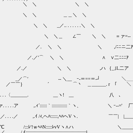
 ＼ /. 
 /⌒7 . . ´.
 . . .＼ ＼ 厂∨ﾆア ／
≠ﾆ二/.. . .| . ｛＿__彡. G.
. ..丿 . ／.-‐‐＜ ￣| .｢| . . .
. . .｛ . ／ . . . . . . . }＿|.
 .｛. .|. .(Ｑ) . . . . . ／|∧. . 
|. . |. . .｛￣＼____厂￣｢ 八.∧._.
￣￣＼ V ＼｣ . .|. . .｛＼. . 
_. __ヽ! __ 八 ､ ｝ | |_.丿 . .
::::::::::｀ヽ、 ＼ ｰ-‐=' 厂_^⌒Y . . . .
::,ﾍﾊヘVヽ. ￣￣| |______〕 | -┐'_. .＼ .
∧ハ ＼_____. ィ⌒ｉ ｝⌒＼ ＼」. . . . . . . ＼ . .
:::::::::::::::::::::l | Ｌ -‐=￢. ..〉、.. . . . 