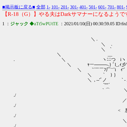
■掲示板に戻る■
全部
1-
101-
201-
301-
401-
501-
601-
701-
801-
【R-18（G）】やる夫はDarkサマナーになるよう
1 ：
ジャック
◆aTt5wPUtTE
：2021/01/10(日) 00:30:59.05 ID:6
＼ .
＼ . 真 ・
＼ ` 
＼ __ .ヾゝ`'ﾞ
. ＼ ヽﾆﾆつ iヽ > ヽヽﾉ
＼ ｬー────‐.} ﾞl_,ｨ彡'ﾞ⌒''ﾞ } .|
＼ `´￣￣ﾌ厂¨¨`i ｨ'´ ',＼ | .| >
＼ ` } ｝ | |､_ .,j } | │ 
＼ , -‐'ﾞノ ` ‐ 二 - _／,ｨ j 
`''"´ ¨ ー ' .ﾚﾞ
｀⌒ ＼
./ -‐
／＼ ／＼ ／
./ ／. . . . 
< 悪 > < 魔 > 
./ ／ . . . . .
＼／ ＼／ ＼
./ ／. . . . . . 