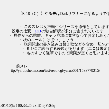
）】やる夫はDarkサマナーになるようです【
このスレは女神転生シリーズを原作としています
＼ 設定の改変、
>>1
の独自解釈が多分に含まれています
 ・ 原作からの乖離、キャラ崩壊に寛容な心でお楽しみく
:| !丿 ! ・ 板のルールには従いましょう
::::::||' | ・ 歌詞関連の書き込みは替え歌などを含め一切N
:::::|! ﾞl ・ R-18Gに該当する表現があります（エロは未定
::::::::| |、 ・ ものすごく遅筆ですので間隔が空くと思い
´-､ヽ 前スレ
er.com/test/read.cgi/yaruo001/1588779215/
01/10(日) 00:33:25.28 ID:9jFr0siq