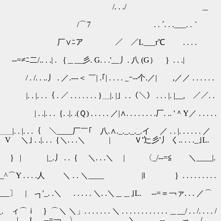
. ./ ＿
 . .___. .｀
￣／L___r℃ . . . .
 . .'__丿. 八 (G） ｝. . .|
 . _ｰ-‐个.／| ,／／ . . . . . .
 |」. .（＼） . . . |. |__, ／／. .
. . . . . .厂. .. '＾Y／ . . . . .
_._._.イ ／ . . |. . . . . . ／
.＼ | Ｖ'辷彡'丿 く.. . . ._｣L.
｛ ＼. . .＼ | 〈_/-‐=≦ ＼____|.
人 ＼ . . ＼____ |l ｝. . . . . . . . .
 . . . . ＼. .＼＿＿｣L. -‐=＝￢ァ. . . ／⌒
 . . . . . . . . . . ＿__/ . . /. . . . /
. . . . . . .＼___. . . -‐. . . -┐ . . / . . .