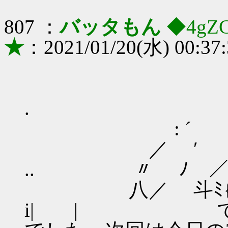
807 ：
バッタもん
◆4gZ
★
：2021/01/20(水) 00:37
. '"~~~~
: ´
／ ′ .
.. 〃 ﾉ ／ 
八／ 斗ﾐ{ 
i| | では今