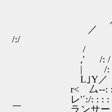
_､‐''
／ /
/:/
/ /:.,′ 
,′ /: / 
| /: 
L｣Υ／ /
r< 厶-‐: : : : : :
レ'´:/: : : : : : 
￣ ランサー