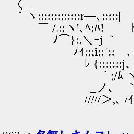
く_
｀ヽ:::::::::::::r―､::
￣ /.::ヽ'､ﾍ:ﾊ! ﾄ゛
ﾉ⌒}:.＼ｰj ｀ ∨
ﾉｲ::;i::´:
ﾚ {:::::::j､ ＼,
｀;/ﾑ ヽ ＞' ,､, 
_ノ､ ｀ー‐┐､ ≧
/////＞,､ /