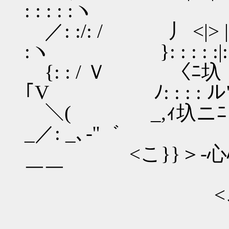
: : : : :ヽ
／: :/: / 丿 <|> 
:ヽ }: : : : :|: 
{: : / Ｖ 〈ﾆ圦 ﾉ
｢V ﾉ: : : : ル
＼( _,ｨ圦ニﾆ
_／: _､‐''゛
<こ}}＞‐
￣￣
<こ}}/＞'