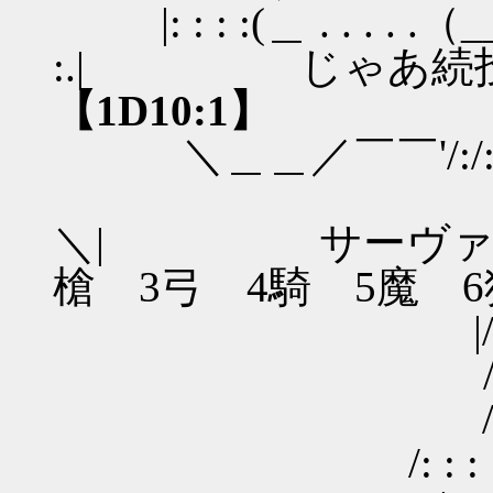
|: : : :(＿ . . . . .（__／: : 
:.| じゃあ続投
【1D10:1】
＼＿＿／￣￣'/:/: : :｜: : 
/:/: : : :｜: : 
＼| サーヴァ
槍 3弓 4騎 5魔 6
|/: : : : 
/ : : : | : :| 
/: : : : :.|
/: : : : : :