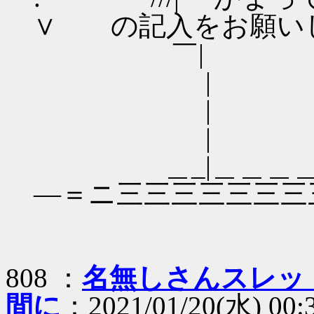
∨ の記入をお願い
￣| |
| くだ
| 
| 
＿_|＿＿＿＿＿＿
―＝ニ三三三三三三三
808 ：
名無しさんスレッ
間に
：2021/01/20(水) 00: