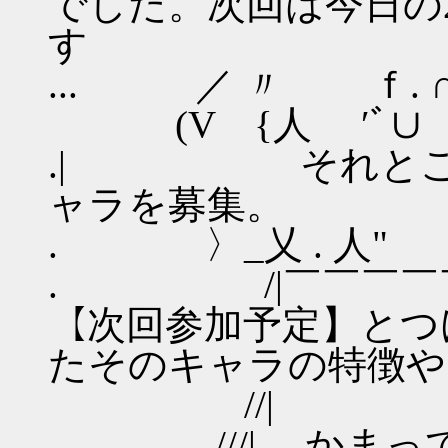
でした。次回は今日の
す
... ／ 〃 ｆ. ∩
(V {人 ′ﾞ∪
.| それとこの
ャラを募集。
. 〉_乂 . 人"
. /|￣￣￣￣￣
【次回参加予定】とつ
たそのキャラの特徴や
//| 
. ///|