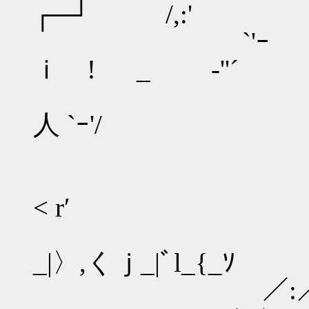
┌─┘ /,:'
`'ｰ | |:::ｌ
ｉ ! _ ‐''´
__ｊ 〔＿
人 `ｰ'/
└ｧ‐n‐┘ﾌー'＾
fr､}f ﾄr＜ｬv
< r′
／ﾄ''_）!_7c
_|〉,くｊ_|ﾞl_{_ｿ
／:／ ￣(_ｿ