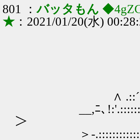
801 ：
バッタもん
◆4gZ
★
：2021/01/20(水) 00:28
､_／{
＿_.ｨ _
∧ .::´.::::::::'.
__,ﾆ､!:'.:::::::::::/.:
＞
＞‐.::::::::::::::/.::