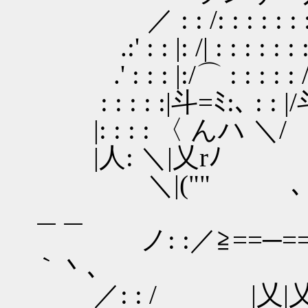
／ : : /: : : : : : : :
.:' : : |: /| : : : : : : : /
.' : : : |:/⌒ : : : : : /⌒
: : : : :|斗=ﾐ:､ : : |/斗=ﾐx
|: : : : 〈 んハ ＼/ ん
|人: ＼|乂rﾉ 乂rﾉ/
＼|("" ､ ""厶ィ／
＿＿
ノ: :／≧==─===≦-=彡ヘ
｀丶､
／: : / |乂|乂