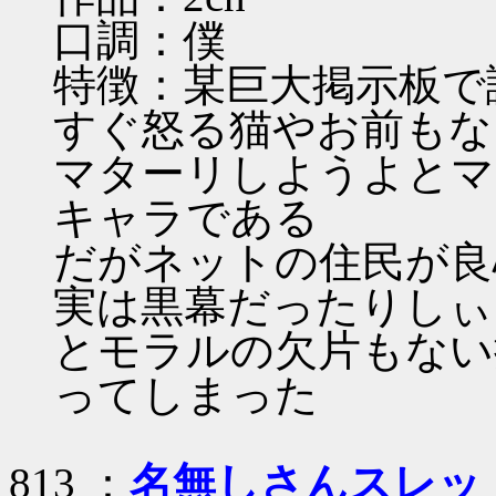
口調：僕
特徴：某巨大掲示板で
すぐ怒る猫やお前もな
マターリしようよとマ
キャラである
だがネットの住民が良
実は黒幕だったりしぃ
とモラルの欠片もない
ってしまった
813 ：
名無しさんスレッ