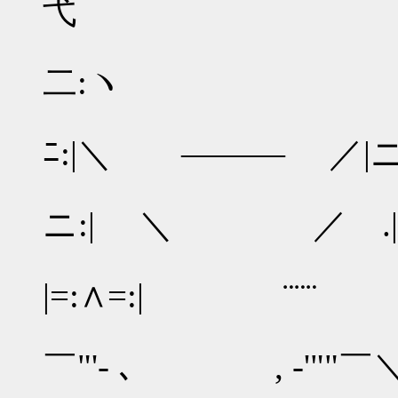
弋 
二:ヽ ／:
／
ﾆ:|＼ ――― ／|ニﾆ
￣
ニ:| ＼ ／ .|ﾆﾆ
|=:∧=:| ¨¨¨ ...
￣"'- ､ , -'""￣