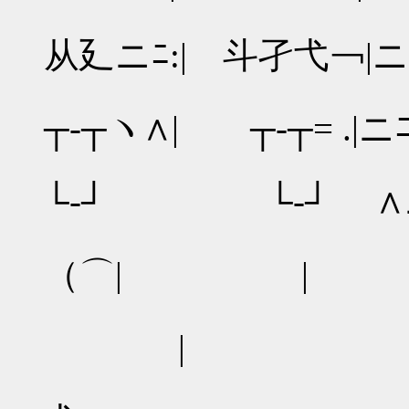
ﾍニニ
从廴ニﾆ:| 斗孑弋￢|ニ
｀￣ニ
┬‐┬ヽ∧| ┬‐┬= .|ニ
＼ニ
└‐┘ └‐┘ ∧
ヽ
（⌒| | 
／二二
| ｜
￣