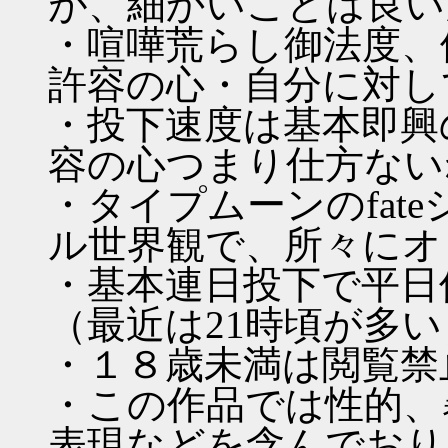
が、細かいことは良い
・喧嘩荒らし御法度、
許容の心・自分に対し
・投下速度は基本即興
容の心つまり仕方ない
・タイプムーンのfat
ル世界観で、所々にオ
・基本連日投下で平日休
（最近は21時頃が多
・１８歳未満は閲覧禁
・この作品では性的、
表現などを含んでおり