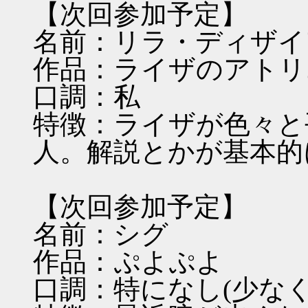
【次回参加予定】
名前：リラ・ディザイ
作品：ライザのアトリ
口調：私
特徴：ライザが色々と
人。解説とかが基本的
【次回参加予定】
名前：シグ
作品：ぷよぷよ
口調：特になし(少な