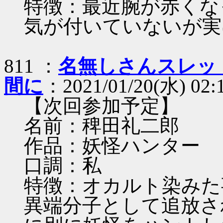
特徴：最近腕が赤くな
気が付いていないが実
811 ：
名無しさんスレッ
間に
：2021/01/20(水) 02:1
【次回参加予定】
名前：稗田礼二郎
作品：妖怪ハンター
口調：私
特徴：オカルト染みた
異端分子として追放さ