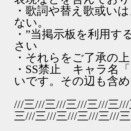
・歌詞や替え歌或いは
ない。
・”当掲示板を利用す
さい
・それらをご了承の上
・SS禁止 キャラ名
いです。その辺も含め
///三///三///三///三///三//
三///三///三///三///三///三