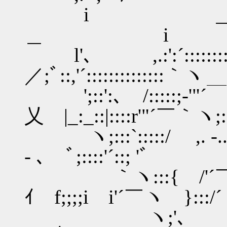
i ＿┌───┐ l
＿ i
l'､ ,.:':´:::::
／;ﾞ::,'´::::::::::::::
';::':､ /:::::;‐'"´￣`
乂 |_:_::|::::r'"´￣｀ヽ;:
ヽ;:::`:::::/ ,. -..
‐ ､ ﾞ;::::'´::; 'ﾞ
｀ヽ:::{ /'´￣ヽ| _
ｲ f;;;;i i'´￣ヽ }:::/´
ヽ;'､ | |｀; |'