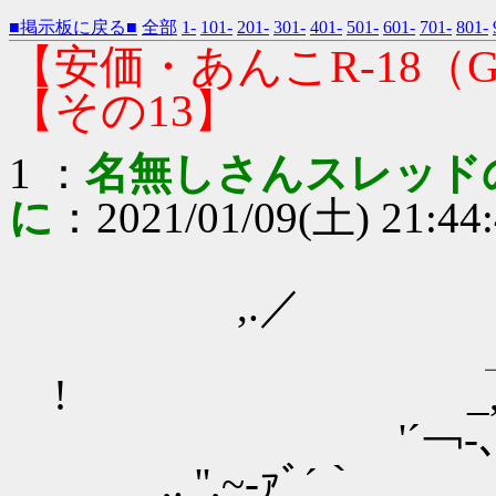
■掲示板に戻る■
全部
1-
101-
201-
301-
401-
501-
601-
701-
801-
【安価・あんこR-18
【その13】
1 ：
名無しさんスレッド
に
：2021/01/09(土) 21:44
,.／
! _,._
'´￢‐
,. '',~‐ｧﾞ´｀