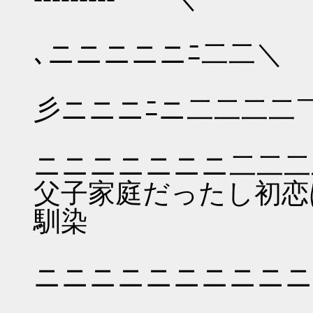
､ニニニニニﾆ二二＼
彡ニニニﾆニ二二二二
ニニニニニニニ
父子家庭だったし初恋
馴染
＜´
ニニニニニニニニニニ
＞