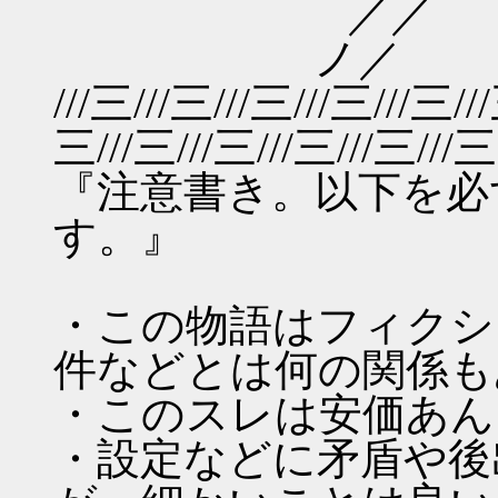
／／
ノ／
///三///三///三///三///三//
三///三///三///三///三///三
『注意書き。以下を必
す。』
・この物語はフィクシ
件などとは何の関係も
・このスレは安価あん
・設定などに矛盾や後