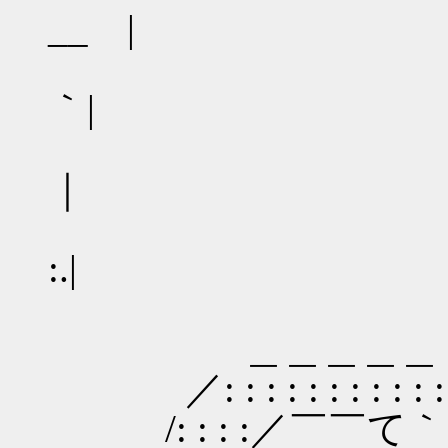
__ |
／: :
｀|
/: 
｜
/: :
:.|
| : 
＿＿＿＿＿ |:
／: : : : : : : : 
/: : : :／￣￣て｀゛ヽ:／: : 