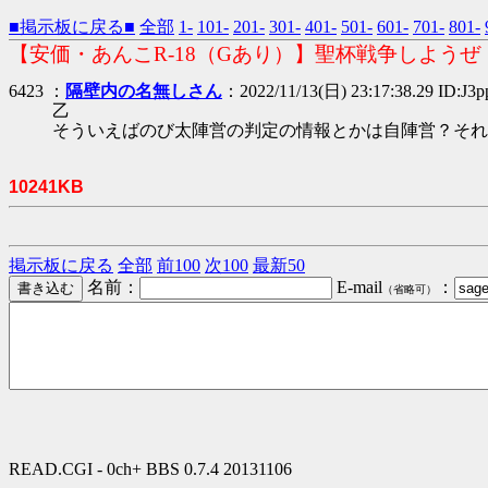
■掲示板に戻る■
全部
1-
101-
201-
301-
401-
501-
601-
701-
801-
【安価・あんこR-18（Gあり）】聖杯戦争しようぜ
6423 ：
隔壁内の名無しさん
：2022/11/13(日) 23:17:38.29 ID:J3
乙
そういえばのび太陣営の判定の情報とかは自陣営？それ
10241KB
掲示板に戻る
全部
前100
次100
最新50
名前：
E-mail
：
（省略可）
READ.CGI - 0ch+ BBS 0.7.4 20131106