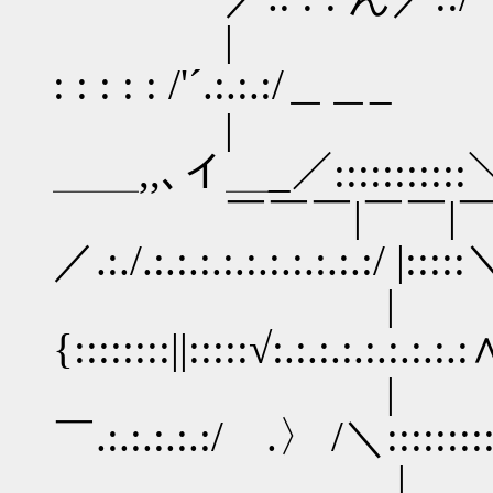
| ｀¨¨{＼:::.:
: : : : : /'´.:.:.:/＿＿_
| :::::::{.:
＿＿,,､イ＿_／::::::::
￣￣￣|￣￣|￣.∧.:.:.:.:
／.:./.:.:.:.:.:.:.:.:.:.:/ 
| | /＼Ｖ/.:.
{::::::::||:::::√:.:.:.:.:.:.
| |./＿__〈＼.:.:
￣.:.:.:.:.:/ .〉 /＼:::::
＿__|＿＿|/ニ