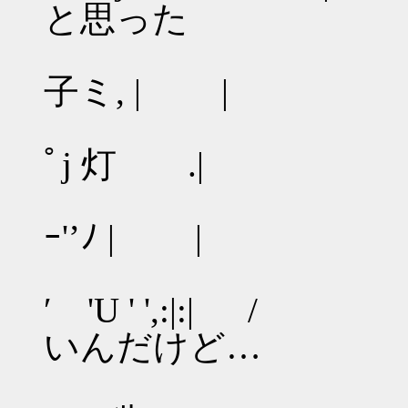
と思った
|: |」
子ミ, | |
| 八灯て
ﾟj 灯 .| 街
| ｉ 
ｰ'’ﾉ | |
| ｉ 沁
′ 'U ' ',:|
いんだけど…
|八 |公 