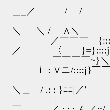
／} Ｖ ／ 
＿_／ / /
/:.:.人 /: : /
＼ ＼ / ∧＼
／￣￣￣ {:::::{
／ 〈 }=}::::
|￣￣￣￣~}＼Ｖ ,:
ｉ : ∨ニ/::::j}
| {.:.:.:ヽ{
＼＿ / .: : }ﾆﾆ|／′
| ＼.:.:人:: 
￣ ／.: : : ん／::/