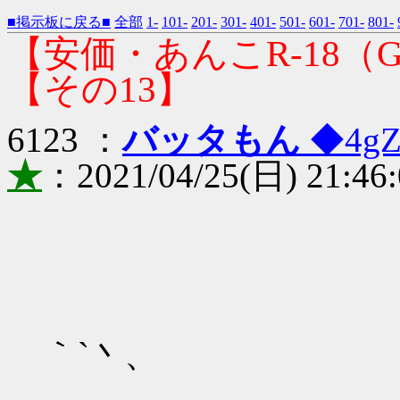
■掲示板に戻る■
全部
1-
101-
201-
301-
401-
501-
601-
701-
801-
【安価・あんこR-18
【その13】
6123 ：
バッタもん
◆4gZ
★
：2021/04/25(日) 21:46:
. . : ´:
｀`丶、
／.:.:.