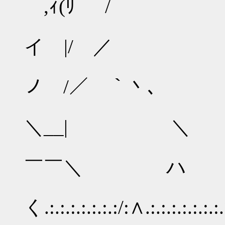
,ｨ(ﾘ /
＼ |＞'
イ |/ ／ 
, : ´ 
ノ /／ ｀丶､
/.:.: 
＼__| ＼
{.:. : 
￣￣＼ ハ
‘, 
く.:.:.:.:.:.:.:/:∧.:.:.:.: