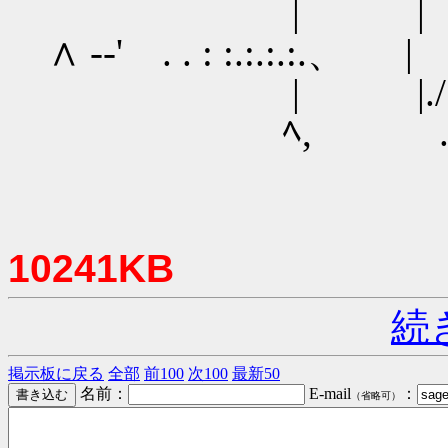
| | / :
∧ ‐‐' . . : :.:.:.:.
| |./ . . : 
ﾍ, . : .:.:
10241KB
続
掲示板に戻る
全部
前100
次100
最新50
名前：
E-mail
：
（省略可）