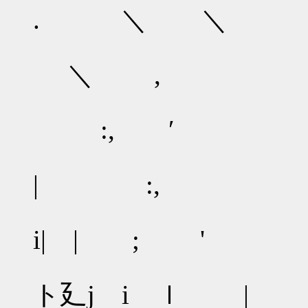
. ＼ ＼
.:.:.:.
＼ ,
/.:.:.
:, ′
.:.:.:
| :,
.:.:.: 
i| | ; '
|:.::
ト廴j i ｌ 