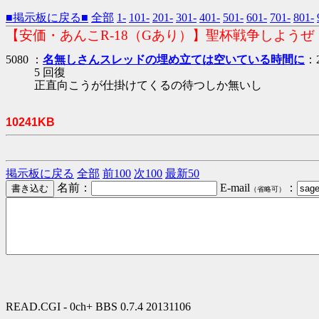
■掲示板に戻る■
全部
1-
101-
201-
301-
401-
501-
601-
701-
801-
【安価・あんこR-18（Gあり）】聖杯戦争しようぜ
5080 ：
名無しさんスレッドの埋め立ては空いている時間に
：2
5 回復
正直向こうが仕掛けてくるの待つしか無いし
10241KB
掲示板に戻る
全部
前100
次100
最新50
名前：
E-mail
：
（省略可）
READ.CGI - 0ch+ BBS 0.7.4 20131106