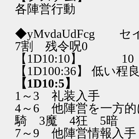
各陣営行動
◆yMvdaUdFcg
7割 残令呪0
【1D10:10】 1
【1D100:36】 低
【1D10:5】
1～3 礼装入手
4～6 他陣営を一方
騎 3魔 4狂 5暗
7～9 他陣営情報入手