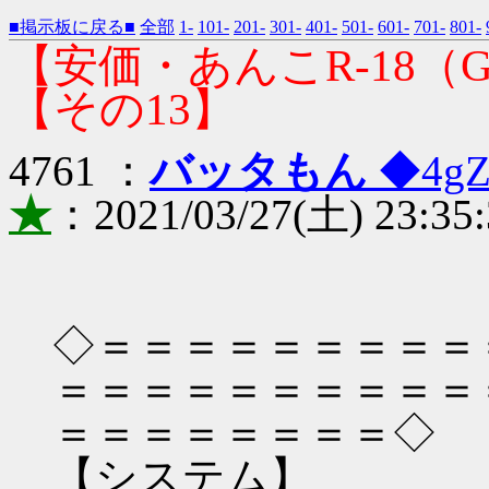
■掲示板に戻る■
全部
1-
101-
201-
301-
401-
501-
601-
701-
801-
【安価・あんこR-18
【その13】
4761 ：
バッタもん
◆4gZ
★
：2021/03/27(土) 23:35:
◇＝＝＝＝＝＝＝＝＝
＝＝＝＝＝＝＝＝＝＝
＝＝＝＝＝＝＝＝◇
【システム】