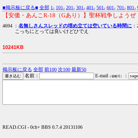
■掲示板に戻る■
全部
1-
101-
201-
301-
401-
501-
601-
701-
801-
【安価・あんこR-18（Gあり）】聖杯戦争しようぜ
4694 ：
名無しさんスレッドの埋め立ては空いている時間に
：2
こっちにとっては良いけどひでえ
10241KB
掲示板に戻る
全部
前100
次100
最新50
名前：
E-mail
：
（省略可）
READ.CGI - 0ch+ BBS 0.7.4 20131106