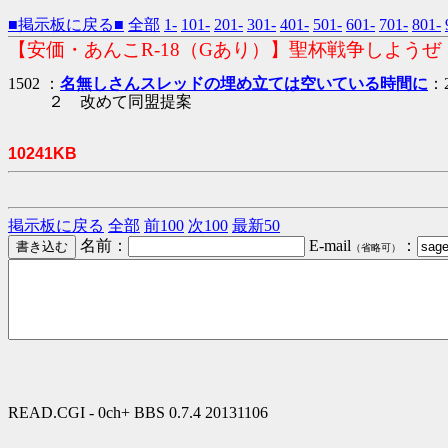
■掲示板に戻る■
全部
1-
101-
201-
301-
401-
501-
601-
701-
801-
【安価・あんこR-18（Gあり）】聖杯戦争しようぜ
1502 ：
名無しさんスレッドの埋め立ては空いている時間に
：2
２ 改めて同盟提案
10241KB
掲示板に戻る
全部
前100
次100
最新50
名前：
E-mail
：
（省略可）
READ.CGI - 0ch+ BBS 0.7.4 20131106