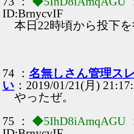
73 ：
◆5IhD8iAmqAGU
ID:BrnycvIF
本日22時頃から投下
74 ：
名無しさん管理スレ
い
：2019/01/21(月) 21:17:
やったぜ。
75 ：
◆5IhD8iAmqAGU
ID:BrnycvIF