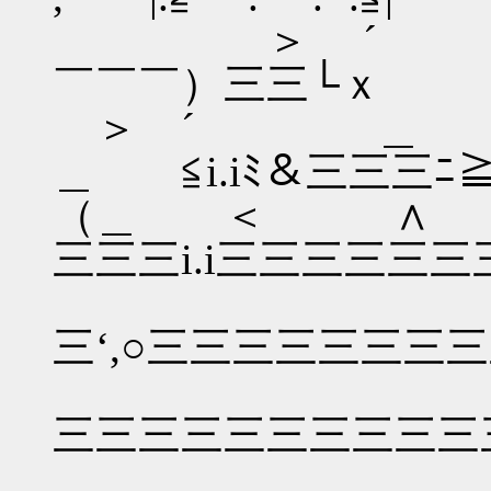
＞ ´
￣￣￣）三三└ｘ
＞ ´
＿ ≦i.iﾐ＆三三三
（＿ ＜
三三三i.i三三三三三三三
〕 ─ ´ ´
三‘,○三三三三三三三三三
i三.ﾐ x＼ 
三三三三三三三三三三三i
i三三三≧彳三