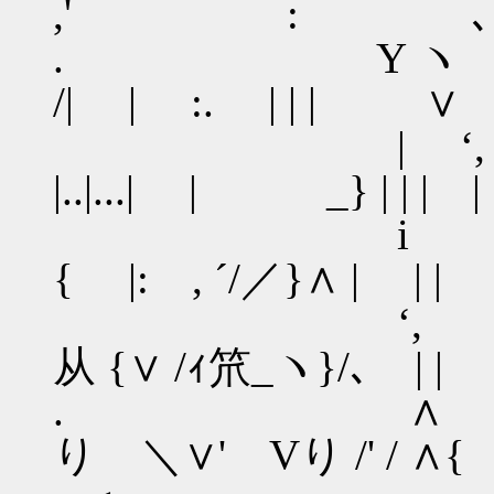
,' : ､ 
. Y ヽ 
/| | :. | | | ∨
| ‘, ..＿
|..|...| | _} | | | |
i ∨ ￣￣.| 
{ |: , ´/／}∧ | | |
‘, ∨ .|
从 {∨ /ｨ笊_ヽ}/､ | |
. ∧ .‘, 
り ＼∨' Vり /' / ∧{