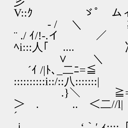
彡 | ::::::::::
V::ｸ ゞﾟ ムィ「:::
ゞ- / ＼ ≧≧
¨ ./ ｲ/!-.イ ／ 
ﾍi:::人｢ .... 冫 .
∨ ＼ ﾉ
´ｲ /|ﾄ､
::::::::::i::/::八:
.}＼ ≧=-=ﾆ
＞ . .. ＜二//l|
´ _←‐=彡ﾍ
ｉ 、 ‘｀′ ｨ::::