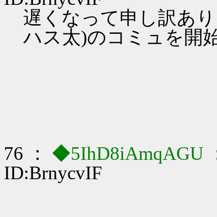
遅くなって申し訳あり
ハス太)のコミュを開
76 ：
◆5IhD8iAmqAGU
ID:BrnycvIF