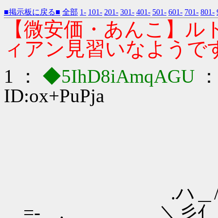
■掲示板に戻る■
全部
1-
101-
201-
301-
401-
501-
601-
701-
801-
【微安価・あんこ】ル
ィアン見習いなようです３
1 ：
◆5IhD8iAmqAGU
：2
ID:ox+PuPja
.ハ＿/ヽ／ .
=- .