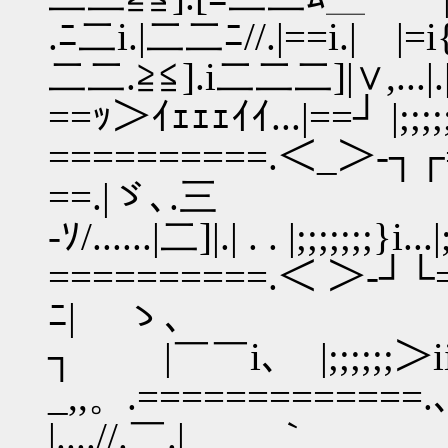
.ﾆ二i.|二二ﾆ//.|==i.| |=
二二.≧≦].i二二二]|∨,...|
==ｯ＞ｲｪｪｪｲｲ...|==┘ |;
==========.＜_＞‐┐┌====
==.|ゞ､.三
‐ｿ/......|二]|.| . . |;;;;;;;
==========.＜ ＞‐┘└====
ﾆ| ゝ､
┐ |￣￣i､ |;;;;;;＞ii
_,,。.=============.､,
|....//.￣.| ｀