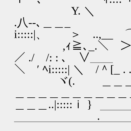
Y. ＼ ／∨八 
.八--､＿
i:::::|、 ＞ ..,__ ⌒
,ｨ≧､_.＼ ＞:.´{ /:.＼
／ ./ /: :
＼ ′ ﾍi:::::| ＼ /＾[_
ヾ(. ＿＿＿＿
＿＿＿＿＿＿＿＿＿＿
＿＿＿..|:::::ｉ }
.￣￣￣￣￣￣
￣￣￣￣￣￣￣￣￣￣