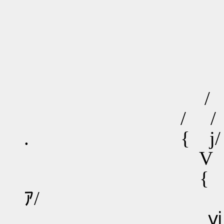
,. -
ry'′ 
／ ′/ノ 
/ /^ r
/ / ｛ /
. { j/ } ＼
V { fﾍ{L
{ f⌒X/「`
ｱ
ⅵ （ ﾊ