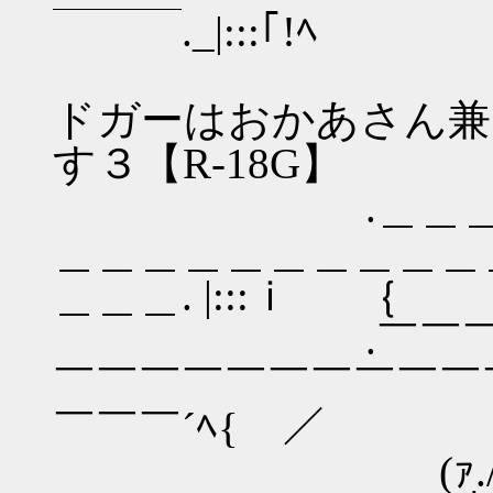
￣￣￣._|:::｢!ﾍ
【微安価
ドガーはおかあさん兼
す３【R-18G】 |
.＿＿＿＿＿＿
＿＿＿＿＿＿＿＿＿＿
＿＿＿. |:::ｉ ｛
.￣￣￣￣￣￣
￣￣￣￣￣￣￣￣￣￣
￣￣￣´ﾍ{ ／
(ｧ./ .