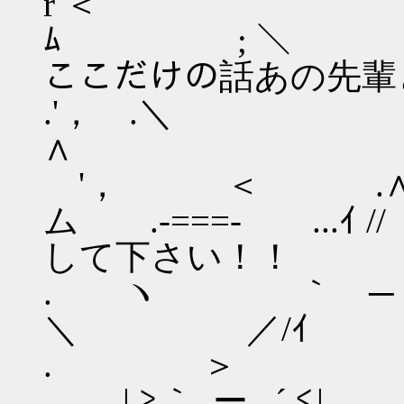
r ＜ i
ﾑ ; ＼ ,
ここだけの話あの先輩
.'， .＼ 
∧ ∧,
'， ＜ 
ム .-===- 
して下さい！！
. ヽ ｀ ─
＼ ／/ｲ
. 
, |.≧｀ .ー . ´.≦|