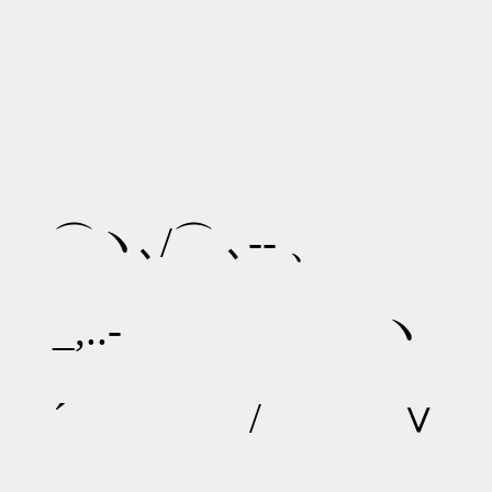
⌒ヽ､/⌒ ､-- 、
_,..- ヽ 
__
´ / ∨
,/ 