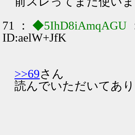
前スレってまだ使いま
71 ：
◆5IhD8iAmqAGU
ID:aelW+JfK
>>69
さん
読んでいただいてあり