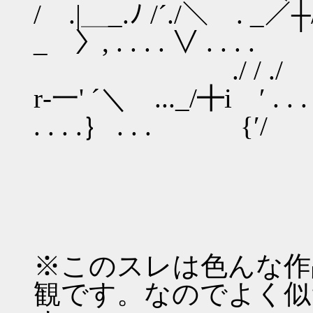
/ .|＿_.ﾉ /´./＼ .
_ 〉, . . . . ∨ . . . 
./ / ./ 
r‐一' ´＼ ..._/╋i
. . . .｝ . . . {′/
※このスレは色んな作
観です。なのでよく似