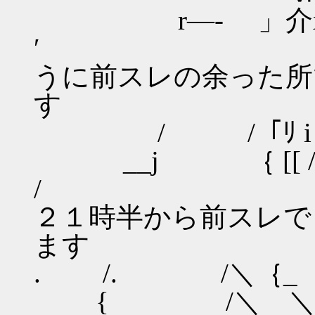
r―- 」介
′ 前々
うに前スレの余った所
す
/ /「ﾘ i
__j ｛ [[
/ そ
２１時半から前スレで
ます
. /. /＼｛
{ /＼ ＼>