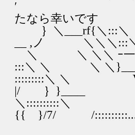
′ 見
たなら幸いです
｝＼___rf{＼::
__ ,ノ ＼＼＼:::＼
＼ ＼ ＼＼ ｰ一 //
:::＼ ＼ ＼ ＼}___, _
:::::::::＼ ＼ V//
|/ ｝}____
＼::::::::::＼
{{ }/7/ /::::::::::..