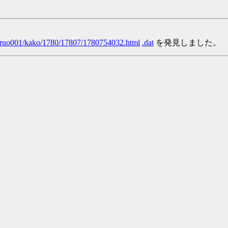
/yaruo001/kako/1780/17807/1780754032.html
.dat
を発見しました。