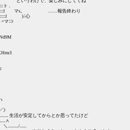
::::::ミs。 というわけで、楽しみにしててね
:::ト .
::::::::::::::::::::l マs。 ……報告終わり
::::::::::l )ﾆ心
 =マﾆｼ
ZaNd9M
oXHmcI
c
 ヽ
／〉
..... 生活が安定してからとか思ってたけど
.∧
......