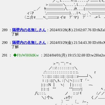
／._ l. . . . . ∧-.l. . . . . .／::
＞:::::::::::::::＼. . . . ', l. . . . ./:::::::::::::::::::
_ ／ ﾔ:::::::::::::::::::∧. . . .iﾔ. . . .{::::
ィﾆｱ ',::::::::::::::::::::::::}. . . l ﾍ. ._. .＼:::::::::
〈ニ介ｫ＿＿ﾍ:_::::::::::z イtr 7´ マ}ゝ7´｀` -≠└ ‐
289 ：
隔壁内の名無しさん
：2024/03/28(木) 23:02:07.76 ID:fk
了解
290 ：
隔壁内の名無しさん
：2024/03/29(金) 21:54:43.39 ID:rH
了解
291 ：
◆FfxWH0IdKw
：2024/04/01(月) 19:15:32.69 ID:w2Hst2o
＞'": ￣: "'＜
／: :/: : : : : : :: : ::＼
.:': : : : : : : : : : : : : :: :: ::. r
': : ::|::: :::|::: :::|: : |::::|: : :r───┘＼
ｉ: |: ::|:|＼ﾄ､ : |＼|ヽ| : : : T 「ｰ
|: |: ::N ┃ ヽ| ┃|: : : : | ゝ─‐
|: |: ::| "" ""|:::::::/:| ﾍ 
八: : : :. ゝ ノ :: ::/ ｲ /／／..
＼| 个s｡ ｡s个/ く／...........
〕 ￣ 〔_ /─ ､ ＼........./