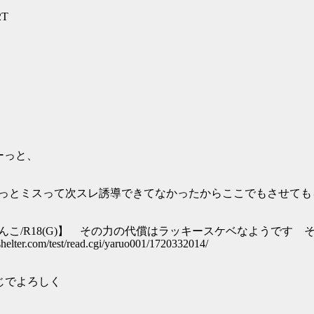
2T
えーっと、
て次スレ誘導できてなかったからここでもさせても
(G)】 その力の代償はラッキースケベなようです そ
st/read.cgi/yaruo001/1720332014/
じでよろしく