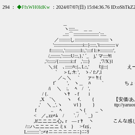
294 ：
◆FfxWH0IdKw
：2024/07/07(日) 15:04:36.76 ID:oShTkZ
＿
ヽ:::::... ＿＿
..:::⌒:::::::::::::::::::::`:::..
／:::::::::し::::::::::::::::::::::::::::ヽ
'::::::::::::::::::::::::i:::}:::::,'i:::::::::::::∨
f::::::::::,':::::::::::::l::,'::::f l::ｬ:::::::::::',
/,::::::::,':::::::U:::,},' ´_ j,' マ::::ﾔl
,'/::::::/{::::::::::i::f ,'::::} ,'7/X}l
＼:i{ ､::::::ﾊ::|.､L::,' ﾋj|:::| 
` ＞f｡:ﾔ: ', ゝ-' f:ﾉ',l
／-､＼ ｀ ァ= ﾔ:{
f´ ', ヽ＿ ﾊ ｀ ちょっとミスっ
/i ＼ :, ﾍ / ',
/ {. ヽﾔ - f i
,X `＼ ヽ ｲ. { 【安価/あんこ/R18
,' ＼ _',ヽ ∨l } } ttp://yaruoshelter.com/te
f .. ﾍ _ヽ{ _ ヽ
< ／｡zz≠ﾑ / `. / ｀_}
,lfニニニニ心｡ r ― r ﾔ ヽ こんな感
/:::ハニニニニニミx } >ｲz≦,
L::::::::::`::≠ｫニニニニニニﾆ}ﾆﾆﾘ