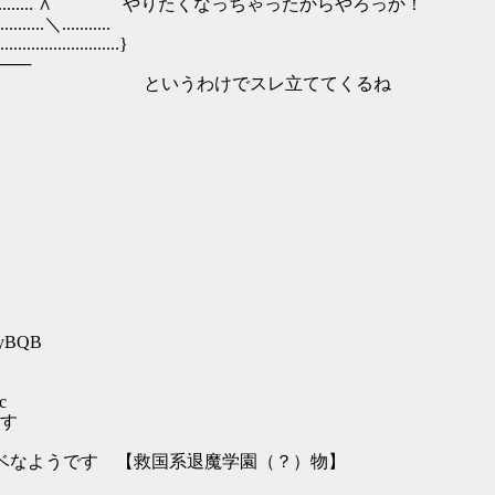
へ.......... ∧ やりたくなっちゃったからやろっか！
....＼...........
......................}
─────
...............／ というわけでスレ立ててくるね
PyBQB
c
す
スケベなようです 【救国系退魔学園（？）物】