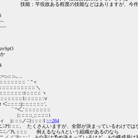
 ヽ 技能：竿役故ある程度の技能などはありますが、今作
i
――
―
2zvSpO
か
4
. ..
:: :: ｀''＜
: :: :: :: ＼
:i :: :: :: :: ヽ
 :: :: :: :: :∨
: :: :: :: ',
:: :: :: :: ::
:: :: :: :: i
:ノﾆ}:: :: :: :l
>>284
ﾆｱﾘ: :: :: , たくさんいますが、全部が決まっているわけで
i, :: :: :: 例えるならAという組織があるのなら
:: :: :,′ Aの主は予め決まっているけど、Aの構成員