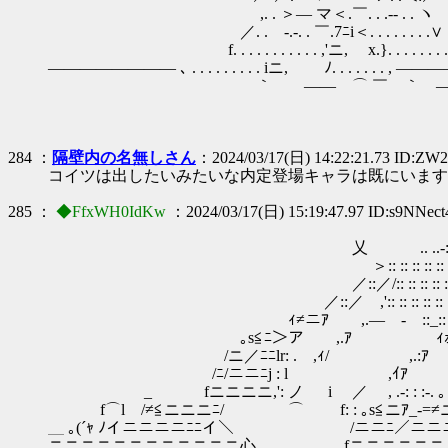
,. . ＞― マ＜.￣. . .‐- . .
／. .ゝ-.‐. . ￣.7ﾆi＜. . . . . . . .∨
f. . . . . . . . . . . ,'ニ, x.}. . . . . . . .
―――――――― ､ . . . . . . . . . iニ, ﾉ. . . . . . . , ――
｀ ―― ⌒ ￣ ｀ ―
284 ：
隔壁内の名無しさん
：2024/03/17(日) 14:22:21.73 ID:ZW
コイツは出したいみたいな内定登場キャラは既にいます
285 ：
◆FfxWH0IdKw
：2024/03/17(日) 15:19:47.97 ID:s9NNect
乂 .. ..-::=::‐:: ::-.
＞:: :: :: :: :: :: :: :: :: :: 
／::／/:: :: :: :: :: :: :: :: :: :: :
／::／ ,':: :: :: :: :: :: :: :: :: :: :: :
ｨ≠ニｱ ,.― - ::_:: :: :: :: :: :: :: l::
｡s≦ﾆ＞ア ,.ｱ ｨｫ ＜:: :: :: ::j:: :: :
/ニ／ﾆﾆlr: . ,ｨ/ ,.:ｱ ｀''＜,' :: :: 
/ﾆ/ニニﾆj : l ,ｲｱ |:: :: :: ::_
_ fニニニニ,': ノ i ／ , .-: : :-. ｡ィ j:: :: :
f⌒l /≠≦ニニニﾆ/ ⌒ f: : ｡s≦ニｱ_-=≠ニ
＿ ｡(´ｬ ﾉイニニニニﾆﾆイ＼ /ニニﾆ／ニニニﾆ／ｱ
ニニニニニニニニニニニニ心. fニニニニニニニ／／ﾆﾘ