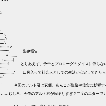
Ga
.
::::＼
:::::∨
:::::∨
::::::::∨
:::::::::::', 生存報告
:::::::
:::::|
::::::::::::::l とりあえず、予告とプロローグのダイスに
::::,
::::::::::::::::::,′ 四月入って社会人としての生活が安定し
:/
 ﾍ ｀` 今回のアルト君は安価、あんこが性格や信念に影響す
 . i, ……むしろ、今作のアルト君が固まりすぎ？二度のエタ