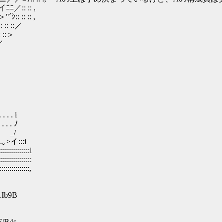
:: :: ,
'´ｼ:: :: :: ,
:: ::／
 ::＞
／
ｌ
 . i
. . ﾉ
 ￣_/
イ:::i
::::::::l
::::::::
:::::::,
1Ib9B
F/B4s