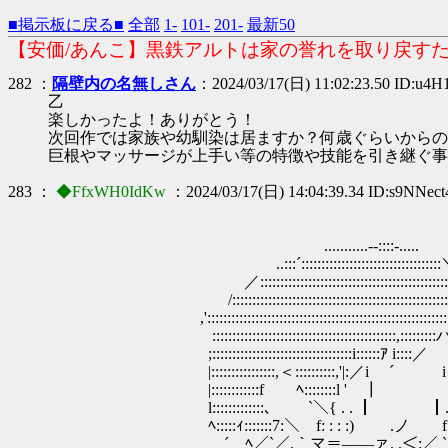
■掲示板に戻る■
全部
1-
101-
201-
最新50
【安価/あんこ】黒鉄アルトは家の誉れを取り戻すため
282 ：
隔壁内の名無しさん
：2024/03/17(日) 11:02:23.50 ID:u4H
乙
楽しかったよ！ありがとう！
次回作では家族や幼馴染は居ますか？何歳ぐらいからの
巨根やマッサージが上手い等の特徴や技能を引き継ぐ事
283 ：
◆FfxWH0IdKw
：2024/03/17(日) 14:04:39.34 ID:s9NNect
...........-‐::::-.....
..:::´:::::::::::::::::::::::::::::::::::
／::::::::::::::::::::::::::::::::::::::::::::::::
/:::::::::::::::::::::::::::::::::::::::::::::::::
,':::::::::::::::::::::::::::::::::::::::::::
:::::::::::::::::::::::::::::::::::::::::::::
;:::::::::::::::::::::::::::::::::::i::::::ｱ i::::／ ヽ:::
|::::::::::::::::,＜::::::::::,'|:／i ´ i ﾍ:l
|::::::::::::f ﾍ::::::::l ' ┃
l:::::::::::::､ `＼{ . . ┃ ┃
ﾍ:::::ｨ:::::::7:＼ f: : : :) ゝ
´ ﾍ／`／.｀マ＝――ァ. .＜:／ ` 