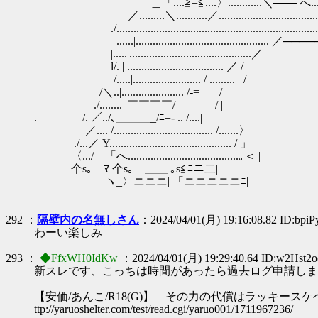
＿「....≧=≦....〉............＼─── 
／.........＼...........／.........................................
./............................................................................
......|............................................... ／──
|.....|............................
l/. | .................................. ／ /
/.....|........................ / ......... _/
/＼..|...................... /-=ﾆ /
./........ |￣￣￣￣/ / |
. /. ／../､＿＿＿_/ﾆ=- .. /....|
／.... /................................... /.......〉
./...／ Y........................................... / 」
〈.../ 「へ.......................................｡＜ |
个s｡ ﾏ 个s｡ ＿＿ ｡s≦ﾆニ二|
ヽ_〉ニニニ| 「ニニニニニﾆ|
292 ：
隔壁内の名無しさん
：2024/04/01(月) 19:16:08.82 ID:bpi
わーい楽しみ
293 ：
◆FfxWH0IdKw
：2024/04/01(月) 19:29:40.64 ID:w2Hst2o
新スレです、こっちは時間があったら過去ログ申請しま
【安価/あんこ/R18(G)】 その力の代償はラッキー
ttp://yaruoshelter.com/test/read.cgi/yaruo001/1711967236/