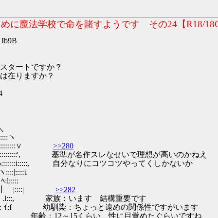
に魔法学校で命を賭すようです その24【R18/18
1Ib9B
スタートですか？
は在りますか？
4
＼
:::ヽ
:::::::::::::∨
>>280
::::::::::::::::::::::::::', 基準が名作スレなせいで理想が高いのかねえ
:,:::::::::ハ:::::::i:::::, 自分なりにコツコツやってくしかないか
:|:::::i
:::::
 ┃ |::::|
>>282
. .l:::, 家族：います 結構重要です
.ノ f: ｲ:f 幼馴染：ちょっと遠めの関係性ですがいます
年齢：12～15くらい、性に目覚めたぐらいですね