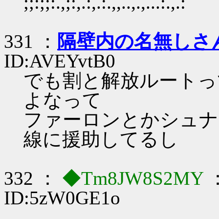
;;:;;:.,;:,.:,.:.,,..,.,...:.,.:
331 ：
隔壁内の名無しさ
ID:AVEYvtB0
でも割と解放ルートっ
よなって
ファーロンとかシュナ
線に援助してるし
332 ：
◆Tm8JW8S2MY
：
ID:5zW0GE1o