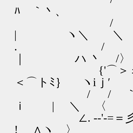
ﾊ ｀丶、
/ .i
| ヽ＼ ＼
. / _
｜ ハ 丶 /〉
{'⌒＞ミ
＜⌒トﾐ｝ ヽiｊ′
/ / ｀
ｉ | ＼ 〈
∠. -‐'‐=＝彡
! ∧ヽ 〉