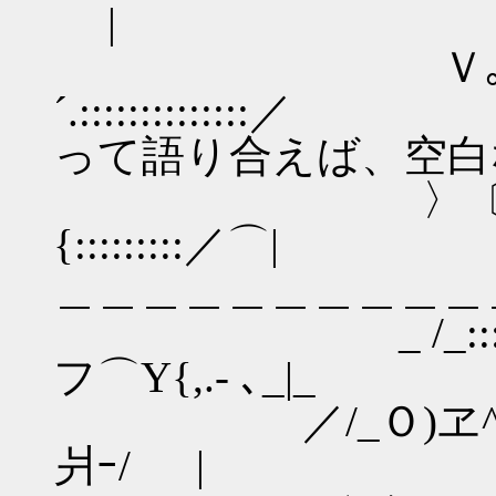
|
Ｖ｡ ﾟ＞＜´￣
´.::::::::::
って語り合えば、空白
〉〔ニニ＾ﾆ=
{:::::::::
＿＿＿＿＿＿＿＿＿＿
_ /_::::
フ⌒Y{,.- ､_|_
／/_Ｏ)ヱ^ｆ‐=
爿ｰ/ |