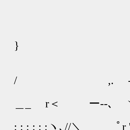
, 
/ 
}
|__/
/ ,. -―
∨//
＿_ r＜ ー--､ 
,..＜／
: : : : : :ヽ､//＼ ﾟr 