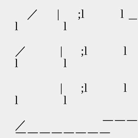
／ | ;l l ＿＿l //
l l
／ | ;l l l //
l l
| ;l l l ///
l l
／ ￣￣￣￣￣
￣￣￣￣￣￣￣￣