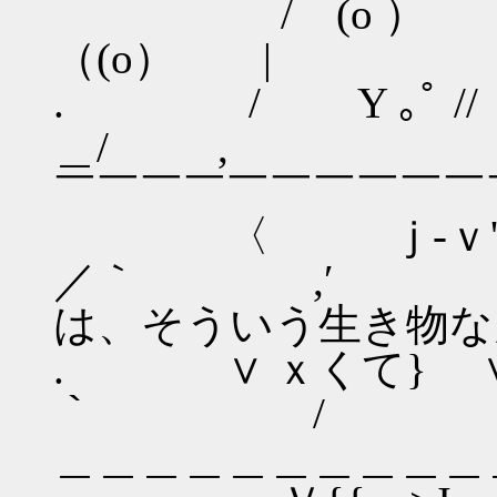
/ (o ） 〉xY
（(o） |
. / Y ｡ﾟ // |
＿/ , 
￣￣￣￣￣￣￣￣￣￣
〈 ｊ‐ｖ' 〈. ｡
／｀ ,
は、そういう生き物なん
. ∨ ｘくて} ∨|[]]
｀ /
＿＿＿＿＿＿＿＿＿＿