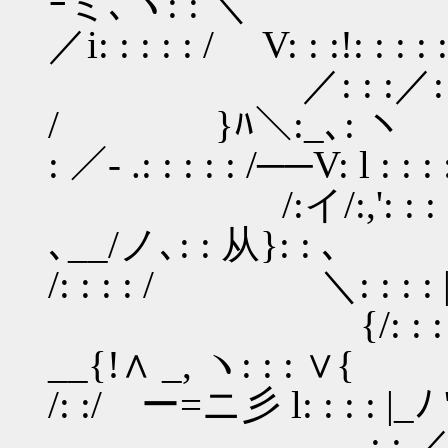
ｰミ､ヽ: : ＼ |:
／i: : : : : / V: : :!: : : : :!:
／: : :／: : : : :
/ }ﾊ＼:_､: 
: ／‐ .: : : : : /──V: l : : : :
/:イ/:,': : : : ,. : :
､__/ノ､: : 从}
/: : : : / ＼: : : : |ヽ l
{/: : : ／: : : : 
__{!∧ _, ヽ: : :
/: :/ ー=ニ彡 l: : : : |_ﾉ ': :
,: : ／ /: : : : ／/