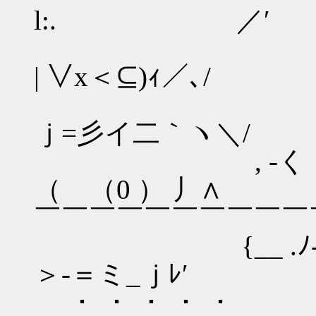
l:. ／′
| 〉ｘ
| ∨x＜⊆)ｨ／､/
ｒ‐ 、 Y_
ｊ=彡イ二｀ヽ＼/
, ‐く ｡￣｀人ｒ
（ （0 ） 丿∧
￣￣￣￣￣￣￣￣￣￣
{__ .ﾉ‐-ミく=
＞‐＝ミ
・ ・