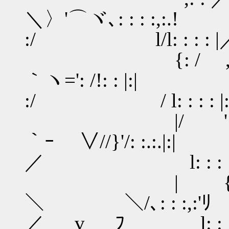
＼〉'⌒ヾ､: : : :,:
:/ l/l: : : : |／ : : 
{: / ,: : : :/:.
｀ヽ=': /!: : |:|
:/ / l: : : : |: :l: :
|/ ' : : /{
｀ｰ ∨//}'/: :.:.
／ l: : : : |: :l: 
| {: : / 
＼ ＼/､: : :,
／ v ﾌ l: : : : | /