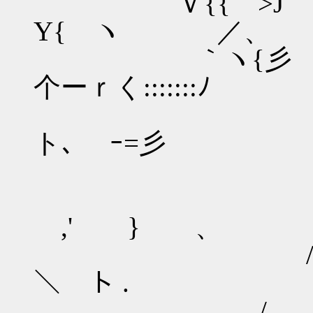
Ｖ{{ >J / 
Y{ ヽ ／、
｀ヽ{彡 ! Y_
个ーｒく:::::::ﾉ
| /
ト､ ｰ=彡
∧__／ /∧
|＿_
,' } 、
/ ｡､ 
＼ ト .
/ i ｰ