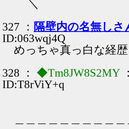
＼
327 ：
隔壁内の名無しさ
ID:063wqj4Q
めっちゃ真っ白な経歴
328 ：
◆Tm8JW8S2MY
：
ID:T8rViY+q
＿＿＿＿＿＿＿＿＿＿