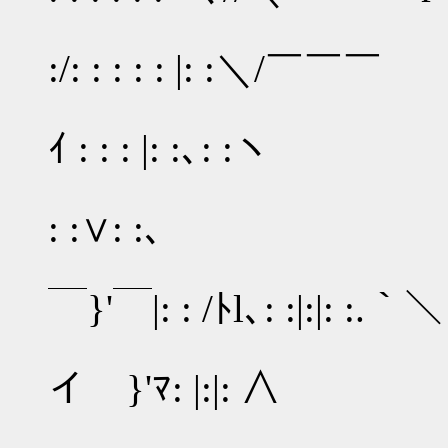
／: ／: :
:/: : : : : |: :＼/￣￣￣
,:': : :/: 
ｲ : : : |: :､: :ヽ
/ : : /: : / :
: :∨: :､
,.ｨ : : /:
￣}'￣|: : /ﾄl､: :|:|: :.｀＼
／/: : :/': 
イ }'ﾏ: |:|: ∧
／／': :/: |: