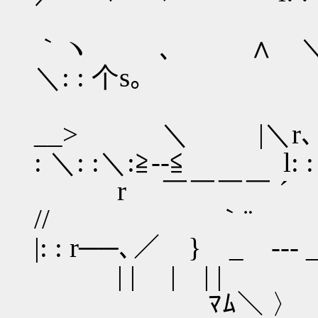
､: { |: ,.
｀ヽ ､ ∧ 
＼: : 个s｡ l: : : 
りイ--
__> ＼ |＼r､
: ＼: :＼:≧--≦ l: : : :
r ￣￣￣￣
// ｀¨ ＼〉-
|: : r──､／ } _ --- _ l: 
| | | |
ﾏﾑ＼ 〉 //｀ヽ､ |: 