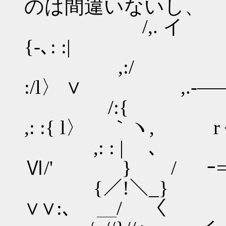
のは間違いないし、
/,. イ 〈l |::| ,
{-､: :|
,:/ Ⅵ |::| |
:/l〉 ∨ ,.-――
/:{ ヽ|::,.
,: :{ l〉 ｀ヽ,
,: : | ､ 
Ⅵ/' } / ｰ=rｰ
{／!＼_} ／
∨∨:､ ＿/ 〈 / 