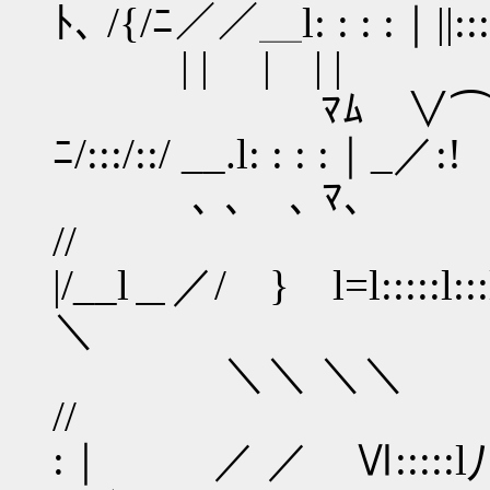
ﾄ､ /{/ﾆ／／＿l: : : :｜||::
| | | |
ﾏﾑ ∨⌒} // / ∧|: : 
ﾆ/:::/::/ __.l: : : 
､ ､ ､ 
// ﾏﾑ ＼_,ﾉ
|/__l＿／/ } l=l:::
＼
＼＼ ＼＼
// ﾏﾑ }
:｜ ／ ／ Ⅵ::::