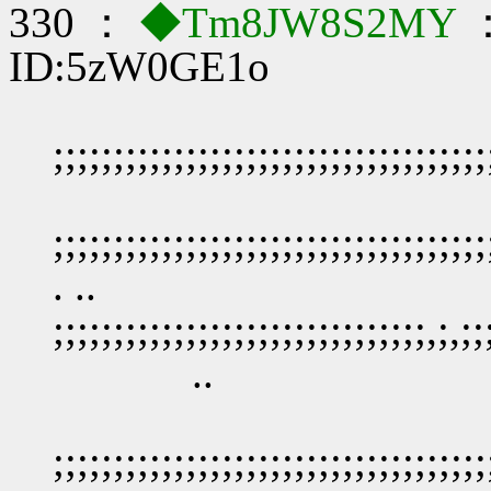
330 ：
◆Tm8JW8S2MY
：
ID:5zW0GE1o
;;;;;;;;;;;;;;;;;;;;;;;;;;;;;;;;;;;;
;;;;;;;;;;;;;;;;;;;;;;;;;;;;;;;;;;;;
. ..
;;;;;;;;;;;;;;;;;;;;;;;;;;;;;;;,;,;;;
..
;;;;;;;;;;;;;;;;;;;;;;;;;;;;;;;;;;;;