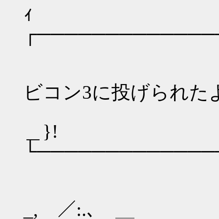
┌─────────────
,--
│【R18】
ビコン3に投げられたよ
|}
＿
└─────────────
'==
, |
_, ／:.､ ＿