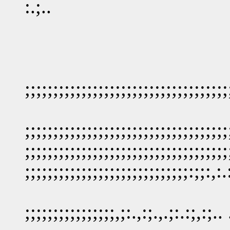
:.;..
;;;;;;;;;;;;;;;;;;;;;;;;;;;;;;;;;;;;;
;;;;;;;;;;;;;;;;;;;;;;;;;;;;;;;;;;;;
;;;;;;;;;;;;;;;;;;;;;;;;;;;;;;;;;;;;
;;;;;;;;;;;;;;;;;;;;;;;;;;;;;:;;:,:.:
;;;;;;;;;;;;;;;;,;:.,:;.,.;:.:;,:;.. 