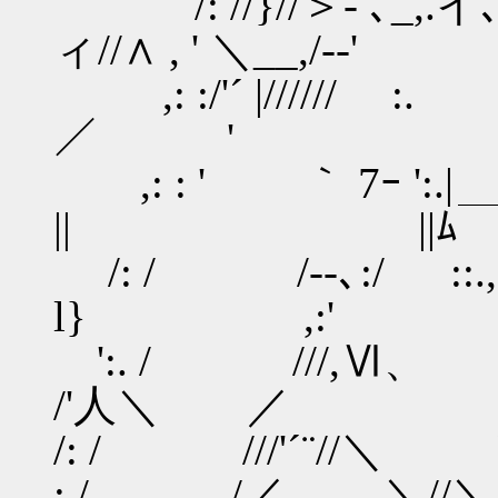
/: //}//＞- ､_,
ィ//∧ , ' ＼__,/--'
,: :/'´ |////// :. {:
／ '
,: : ' ｀ 7ｰ '
|| ||ﾑ￣,
/: / /--､:/
l} ,:'
':. / ///,Ⅵ、 ＼::::...
/'人＼ ／
/: / ///'´¨//＼ ｀7ー-
: / /／ ＼//＼ {l {