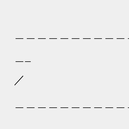
＿＿
＿＿＿＿＿＿＿＿＿＿
＿
／ 
／
∠ ／
＿＿＿＿＿＿＿＿＿＿
_／ 
＿＿＿＿＿＿＿＿＿＿ 