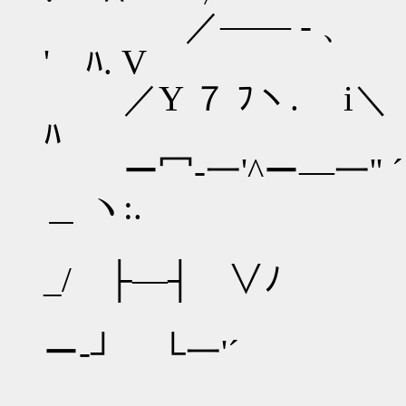
／―― - 、 ∧
' ﾊ. V
／Y ７ ﾌヽ. i＼ /_
ﾊ
ー冖‐一'^ー―一'
＿ ヽ:.
_/ ├―┤ ∨ﾉ
ー‐┘ └一'´