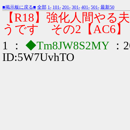
■掲示板に戻る■
全部
1-
101-
201-
301-
401-
501-
最新50
【R18】強化人間やる
うです その2【AC6】
1 ：
◆Tm8JW8S2MY
：20
ID:5W7UvhTO
|
｢