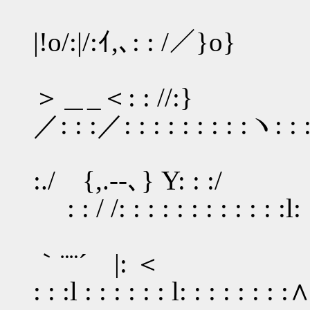
|!o/:|/:ｲ,､: : /／}o}
{ {
＞＿_＜:
／: : :／: : : : : : : : :ヽ: : 
|
:./ {,.-
: : / /: : : : : : : : : : : :l: 
. .-
｀¨¨´ |: ＜
: : :l : : : : : : l: : : : : : : 