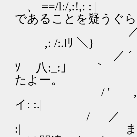
、 ==/l:/,:!,
であることを疑うぐら
／: ' /: :,: :
,: /:.lﾘ ＼}
／ ´ ,: : /: : : 
ｿ 八:_:｣ ｀
たよー。
/ ' ,.-‐-､
イ: :.|
/ ／ 〈l |::| l|
:| ま、問題