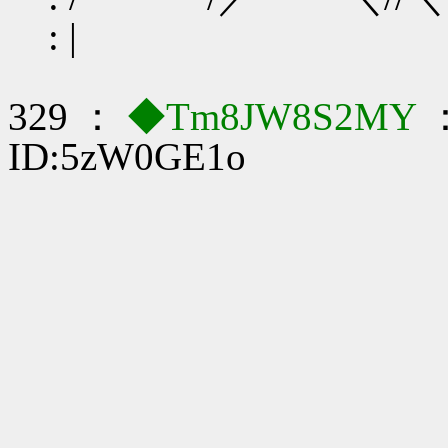
: |
329 ：
◆Tm8JW8S2MY
：
ID:5zW0GE1o
|
|
|