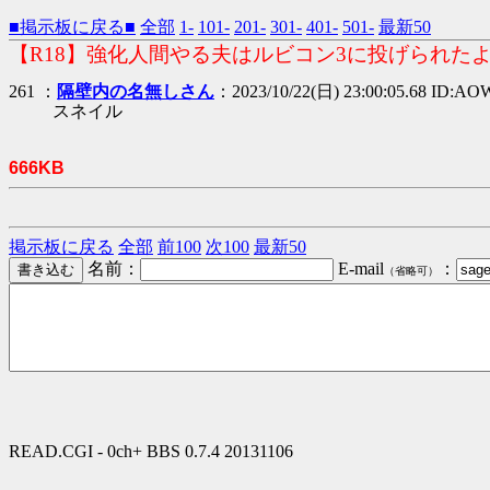
■掲示板に戻る■
全部
1-
101-
201-
301-
401-
501-
最新50
【R18】強化人間やる夫はルビコン3に投げられたよ
261 ：
隔壁内の名無しさん
：2023/10/22(日) 23:00:05.68 ID:AO
スネイル
666KB
掲示板に戻る
全部
前100
次100
最新50
名前：
E-mail
：
（省略可）
READ.CGI - 0ch+ BBS 0.7.4 20131106