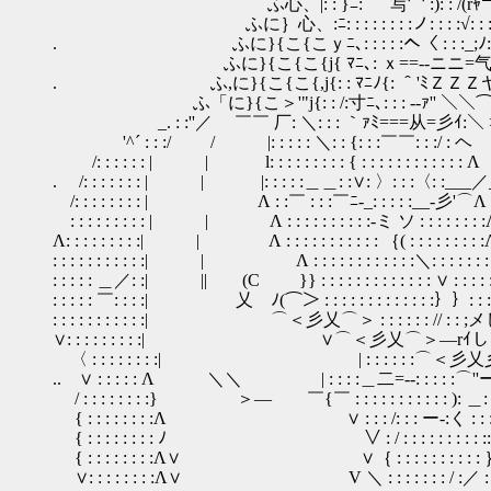
ふ心、|: : }ﾆ: ｀`写冖 :): : /(rｬ￢ﾉ
ふに｝心、:ﾆ: : : : : : : :ノ: : :
. ふに}{こ{こｙﾆ､: : : : :へ〈 : : :_;ﾉ: 
ふに}{こ{こ{j{ ﾏﾆ､: ｘ==-‐ニニ=
. ふ,に}{こ{こ{,j{: : ﾏﾆﾉ{: ＾'ﾐＺＺ
ふ「に}{こ＞'"j{: : /:寸ﾆ､: : : --ｧ'' ＼＼
_. : :''／ ￣￣ 厂: ＼: : : ｀ｧﾐ===从=彡ｲ:
'^´ : : :/ / |: : : : : ＼: : {: : :￣￣: : :/
/: : : : : : | | l: : : : : : : : : { : : : : : : : : : : 
. /: : : : : : : | | |: : : : :＿＿: :∨: 〉: : :〈: :
/: : : : : : : : | Λ : :￣ : : :￣ﾆ-_: : : : :__-彡'
: : : : : : : : : | | Λ : : : : : : : : : :-ミ ソ : : : : :
Λ: : : : : : : : :| | Λ : : : : : : : : : : : ｛( : : : : : 
: : : : : : : : : : :| | Λ : : : : : : : : : : : :＼: : : : : : 
: : : : : ＿／: :| || (C }} : : : : : : : : : : : : : ∨ : : : :
: : : : : ￣: : : :| 乂 ﾉ(⌒＞ : : : : : : : : : : : : :｝｝: : 
: : : : : : : : : : :| ⌒＜彡乂⌒＞ : : : : : : // : : ;メしノΛ∨ 
∨: : : : : : : : :| ∨⌒＜彡乂⌒＞―rｲしノ: : : Λ∨／ ∨ : 
〈 : : : : : : : :| | : : : : : :⌒＜彡乂彡ソ: : 
.. ∨ : : : : : Λ ＼＼ | : : : :＿二=-‐: : : : 
/ : : : : : : : :} ＞― ￣{￣ : : : : : : : : : : 
{ : : : : : : : :Λ ∨ : : : /: : : ー‐:く : : 
{ : : : : : : : : ﾉ ∨ : / : : : : : : : : :
{ : : : : : : : :Λ∨ ∨｛ : : : : : : : : 
∨: : : : : : : :Λ∨ V ＼ : : : : : : : / :／