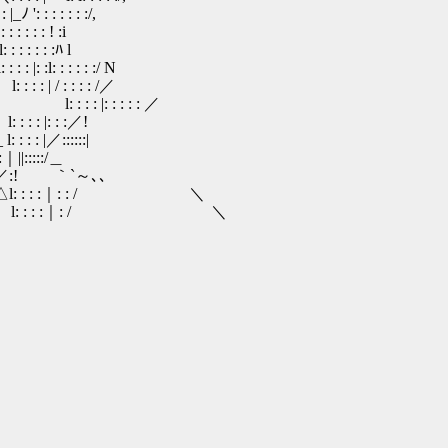
 : : : : :/,
: : ! :i
 : : :ﾊ l
 : : : :/ Ν
: : : : /／
|: : : : : ／
: : :／!
／::::::|
::::/＿
｜_／:! ｀`～､、
l: : : :｜: : / ＼
: : : :｜: / ＼