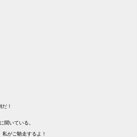
転倒だ！
帥叔に聞いている。
いだろう、私がご馳走するよ！