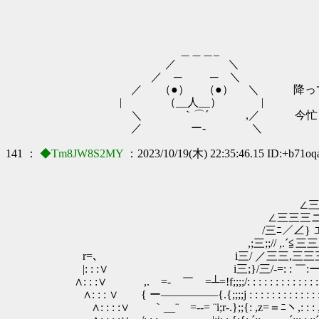
＿＿＿_
／ ＼
／ ─ ─ ＼
／ （●） （●） ＼ 降って湧いた休
| （__人__） |
＼ ｀⌒´ ,／ 今忙しいだろうそ
／ ー‐ ＼
141 ：
◆Tm8JW8S2MY
：2023/10/19(木) 22:35:46.15 ID:+b71o
,;;=;､ .,;
∠三三三三
∠三三三三三三三
∠三三三ニ＝＝＝ニ
/三ﾆ／∠} エｺ ｴｺ ｴ
,;三;;// ,.´≦三三三三≧;;､
r=､ i三/ ／三三,三三三三三三
|: : :∨ i三;}/三/-=: : ￣:ー:-:=:=:
∧: : :∨ ,. =‐ ￣ =┴=!f;;;;/: : : : : : : : : : : : : :
∧: : : ∨ { ー―――――{.{;;;;j : : : : : : : : : : : : : :
∧: : : :∨ ｀__¨ =--= ¨i;r‐.};;{: ,z=＝ﾆヽ,: : : ,z