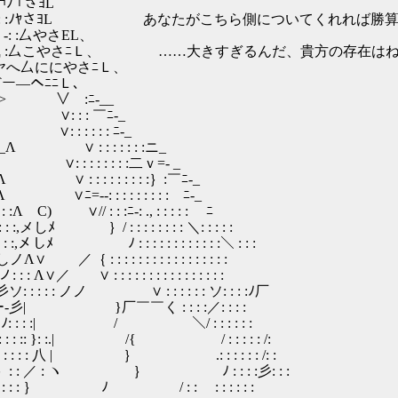
 ｢さﾖL
 :√: : : :ﾉﾔさﾖL あなたがこちら側についてくれれば勝
-: :厶やさEL、
气 :厶こやさﾆＬ、 ……大きすぎるんだ、貴方の存在は
Ｚヤへ厶ににやさﾆＬ、
⌒ー―ヘﾆﾆＬ､
＼ > ∨￣:ﾆ-__
 : ヘ ∨: : : ￣ﾆ-_
: : Λ ∨: : : : : : ﾆ-_
___／_Λ ∨ : : : : : : :ニ_
⌒Λ ∨: : : : : : : :二ｖ=- _
 : : :Λ ∨ : : : : : : : : :｝:￣ﾆ-_
: : : :Λ ∨ﾆ=‐-: : : : : : : : :￣ﾆ-_
: : :Λ C) ∨// : : :ﾆ-: ., : : : : : ￣ﾆ
 : : :,メしﾒ ｝/ : : : : : : : : ＼: : : : :
: : :,メしﾒ ﾉ : : : : : : : : : : : :＼ : : :
／｛ : : : : : : : : : : : : : : : : :
: : : : : : : : : : : : : : :
: : : ノノ ∨ : : : : : : ソ: : : :ﾉ厂
:⌒''ー‐彡| }厂￣￣く : : : :／: : : :
: ): ＿: ﾉ: : : :| / ＼/ : : : : : :
: : : :: }: :.| /{ / : : : : : /:
 :: : : : : 八 | ｝ .: : : : : : /: :
: : ｝: : ／ : ヽ ｝ ﾉ : : : :彡: : :
 : : : : ｝ ﾉ / : : ￣: : : : : :