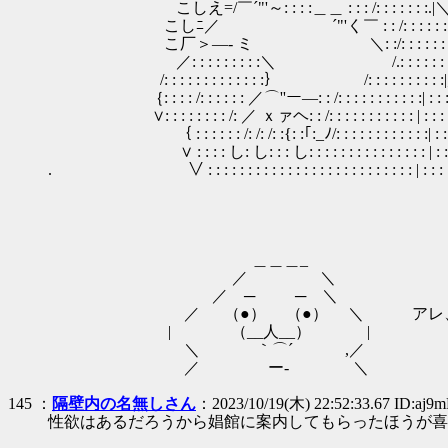
こしえ=/￣´"'～: : : :＿＿ : : : /: : : : : : :.|
こしﾆ／ ´"'く￣ : : /: : : : : : : :|￣ : : : : 
こ厂＞―- ミ ＼: :/: : : : : : : :.:| : : : : : :
／: : : : : : : : :＼ /.: : : : : : : : :| : : : : 
/: : : : : : : : : : : : :｝ /: : : : : : : : : :|;.
｛: : : : /: : : : : : ／⌒''ー―: : /: : : : : : : : : : :| : : 
∨: : : : : : : : /: ／ ｘァヘ: : /: : : : : : : : : : : | : : 
｛ : : : : : : /: /: /: :{: :｢:_ﾉ/: : : : : : : : : : : :| :
∨ : : : : し: し: : : し: : : : : : : : : : : : : : : | : :
. ∨ : : : : : : : : : : : : : : : : : : : : : : : : : : | : : 
＿＿＿_
／ ＼
／ ─ ─ ＼
／ （●） （●） ＼ アレ、
| （__人__） | f
＼ ｀⌒´ ,／ | 
／ ー‐ ＼ 乂＿
145 ：
隔壁内の名無しさん
：2023/10/19(木) 22:52:33.67 ID:aj9m
性欲はあるだろうから娼館に案内してもらったほうが