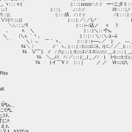
: : : ∨{ |: : : | zzzzz/ : /: :/ ー=ニ彡 l: : : : |_ﾉ ': :
 : :,:.! |: : : |. .: : /: :/ l/l: : : : |／ : : : : 
 : |:| |: : : :圦 / : /: :/ / l: : : : |: :l: : : :
 :.:.|:| |: : : |: ／: ／l／ l: : : : |: :l: :
:,:'ﾘ |: : : |─:込／ v ﾌ l: : : : | / 
∧ ＼ |: : : |:＼: : 个s｡ l: : : : 
: : | : : ＼: :＼:≧--≦ l: : : : |
 : : |: : r──､／ } _ --- _ l: : : : |
: |: : l::::::lﾆﾆﾄ､ /{/ﾆ／／＿l: : : :｜||:
 |: /l::::::lﾆ/ /l /lﾆ/:::/::/ __.l: : : :
 ／: : : |/__l＿／/ } l=l:::::l:::l (△
/ / | : :｜ ／ ／ Ⅵ:::::l八 l
PIza
qaK
_
｡_
ﾐ汽､
ﾐﾒ､
にﾊ
えｮ､
:乂ﾒ,, ΛVfなh