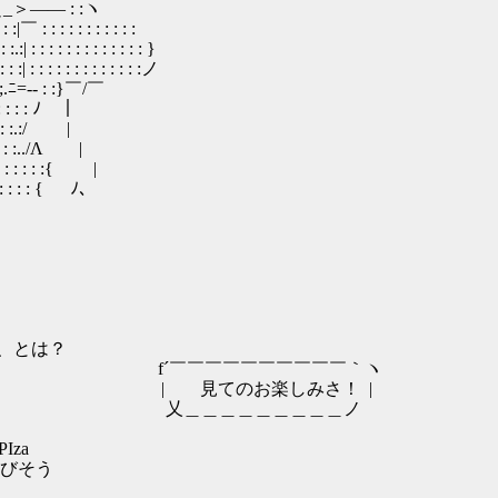
＼_＞―― : :ヽ
: : : : : : :
 : : : : : : : }
: : : : : : : : :ノ
ﾆ=-‐ : :}￣/￣
: : : : ﾉ ｜
: : :.:/ |
 : : :../Λ |
 : : : : :{ |
: : : : : { ﾉ、
とは？
´￣￣￣￣￣￣￣￣￣￣｀ヽ
見てのお楽しみさ！ |
＿＿＿＿＿＿＿＿ノ
PIza
喜びそう