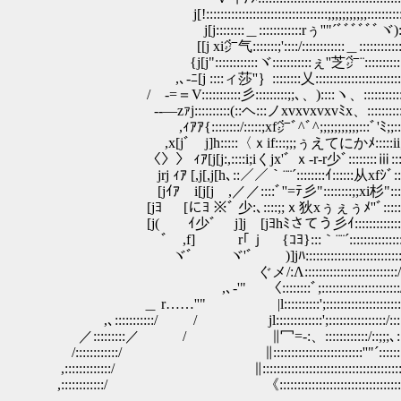
j[!::::::::::::::::::::::::::::::::::;;;;;;;;;;;:::::::
j[j::::::::＿::::::::::::rぅ''"´ﾞﾞﾞﾞﾞﾞヾ):::::
[[j xi㌻气:::::::;'::::/::::::::::::＿:::
{j[j"::::::::::::ヾ:::::::::::ぇ''芝㌻¨::::::::::::
,､-ﾆ[j ::::ィ莎''｝::::::::乂:::::::::::::::
/ -=＝V:::::::::::彡:::::::::;;､、)::::ヽ、:::::::::::::
ゝ--―zｧj::::::::::(::ヘ:::ノxvxvxvxvﾐx、
,ｨｱｱ{::::::::/:::::;xf㌻ﾞ^ﾞ^;;;;;;;;;;;:::ﾞ'ﾐ;;:
,x[jﾞ j]h:::::〈ｘif:::;;;ぅえてにかﾒ:::::
〈〉〉 ｨｱ[j[j:,::::i;iくjx'ﾞ ｘ-r-r少ﾞ::::::::ⅲ:::::x
jrj ｨｱ [,j[,j[h､::／／｀¨¨´::::::::ｲ::::::从xfｼﾞ:::
[jｲｱ i[j[j ,／／::::ﾞ''=ﾃ彡"::::::::;;xi杉":::/::
[jﾖ [にﾖ ※ﾞ 少:､::::;;ｘ狄xぅぇぅﾒ''ﾞ:::::::/::
[j( ｲ少ﾞ j]j [jﾖhﾐさてう彡ｲ:::::::::::::::::::::
ゞﾞ ,f] r｢ｊ {ｺﾖ}:::｀¨¨´:::::::::::::::::::::::::
ヾﾞ ヾ'ﾞ )]jﾊ:::::::::::::::::::::::::::::::::j:::::
ぐメ/:Λ::::::::::::::::::::::::::/:::::::::
,､‐'" 〈::::::::ﾞ;::::::::::::::::::::::/::
＿ r……''" |l::::::::::';:::::::::::::::::::::::::
,､:::::::::::/ / jl:::::::::::::';::::::::::::::::
／:::::::::／ / ∥冖=-:、:::::::::::
/::::::::::::/ ∥:::::::::::::::::::::::::'
,:::::::::::::/ ∥:::::::::::::::::::::::::
,::::::::::::/ 《::::::::::::::::::::::::::