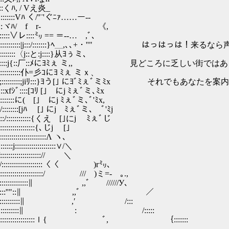
::::くﾊ, / Vえ炎_
:::Vﾊ く/''¨'ぐﾆｧ……ー--
::::::::::ヾﾊ/ f r‐ 《,
:::∨レ::::㍉ == ＝-‐… ,ﾞ､
:::::::::::::::::::|j:::/:::::::}ﾍ＿,､､+・''" は
:::::〈j::と:j::::}从ﾖぅミ､
:::::::::::::j{::厂::ﾒにﾖﾐぇ ミ,, 見どころに乏しい街で
:::::::::::仆=彡ｺにﾖ ﾐぇ ミｘ、
ii;:::::::::;jiﾘ:::}ﾖう[｣ にﾖﾞﾐぇﾞミﾐx それでも
fｼﾞ::::[ｺﾘ [｣ にj ﾐぇﾞミ､ﾐx
::::::に( [｣ にj ﾐぇﾞミ､ﾞ'ﾐx,
::::::[jﾊ [｣ にj ﾐぇﾞミ､ ﾞ'ﾐj
::::::::::{くえ [｣にj ﾐぇﾞじ
:::::::::{､じj [｣
::::::::::::Λ ヽ､
:::::::::::::::∨/＼
:::::::::::// ＼
::::::::::::::::::〈〈 )r㍉、
:::::::::::::::::/ /// )ミ=- ｡.,
/:::::::::::::::::∥ ,,ﾞ //////У､
:/::;;;､::::''"::∥ ,,ﾞ ／
'"´::::::::::::::::∥ ,′ /:::
:::::::::::::::::::::::∥ : /:::::
:::::::::::::::::::::::::ｌ{ ﾞ, ｛:::::::