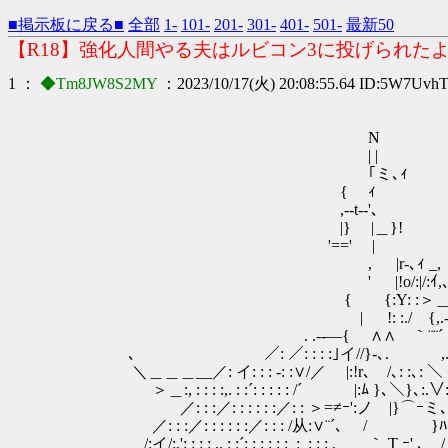
■掲示板に戻る■
全部
1-
101-
201-
301-
401-
501-
最新50
【R18】強化人間やる夫はルビコン3に投げられたよ
1 ：
◆Tm8JW8S2MY
：2023/10/17(火) 20:08:55.64 ID:5W7Uvh
N
| |
｢ミ､ｨ
{ ｨ ┌──────────
,--t--'､ │【R18】強化
|} |＿}! └───────
'==' |
, |r-､ｨ _, ／:.
' |!o/:|/:ｲ,､: : /／
{ {:Y: :＞＿_＜: : //:} ／: : :
| !: :./ {,.--､} Y: : :/ : : / /:
. .--―{ ∧∧ ｀¨¨´ |: ＜ / : :/:/: : :
､ ／: ／: : : :｣イ//}-､. ,.-': ､:_＼ : : : /
＼＿＿＿__／: イ: : : -: :∨/／ |:!r､ /､: :､: ＼ ｀ |: : : 
＞＿:, : : : :,. : :´: : : : : /´ |:ﾑ }､＼}､:.∨: :ヽ |:
／: : :／: : : : : :／: : ＞=≠ｰ':ノ |}⌒ｰミ､ヽ: : ＼ |
／: : :／: : : : : :／: : : /从:∨¨´､ / }ﾊ＼:_､: ヽ 
/:イ/:,': : : : ,. : :´: : : : : :_:_: : : . ｀ T 