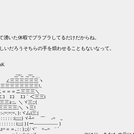
暇でブラブラしてるだけだからね。
ちらの手を煩わせることもないなって。
qaK
=;､＿
三三ヽ
三三!､
三三三＼
ｺ｀＜三三i
 ＼ヾ三;;{
;＼ ヽ三!
=､}:ヾムi三;|
 : : : : :i;;;;;}ヾ┴= ￣ ‐= .,
 : : : : : i;;;;| }{ー――――― }
=＝＝､: : };;{/ヾ¨ =--= ¨ ´