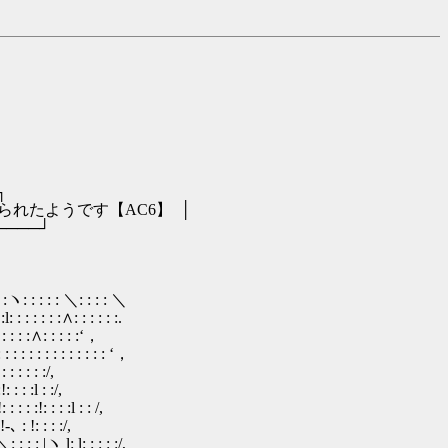
┐
です【AC6】 │
──┘
: : : : ＼
 : : : : :.
: : : :‘，
: : : : : : ‘，
: : :/,
 :l : :/,
 : :l : : /,
: : : :/,
 l: l: : : : :/,