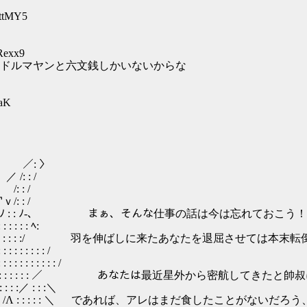
ottMY5
Rexx9
ドルマヤンと六文銭しかいないからな
qaK
＿＿ ／: 〉
/: : /
: : /
: : /
 :} ﾉ 厂/ : : ﾉ : : ﾉ-､ まぁ、そんな仕事の話は今は忘れておこう！
 : : : ﾍ:
: : : : : : : : : : : :/ 羽を伸ばしに来たあなたを退屈させては本末
 : : : /
: : : : /
 : : : : : : ／ あなたは最近星外から密航してきたと
:／ : : :＼
 : : : : /Λ : : : : : ＼ であれば、アレはまだ食したことがな