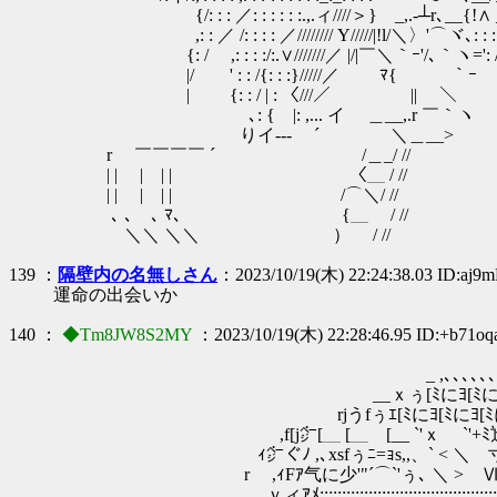
{/: : : ／: : : : : :.,.ィ////＞} _,.-┴r､__{!∧ _, ヽ
,: : ／ /: : : : ／//////// Y/////|!l/＼〉'⌒ヾ､: :
{: / ,: : : :/:.∨///////／ |/|￣＼｀ｰ'/､｀ヽ=': /!:
|/ ' : : /{: : :}/////／ ﾏ{ ｀ｰ ∨//}'/:
| {: : / | : 〈///／ || ＼ ＼/､: : 
､: { |: ,... イ ＿__,.r ￣｀ヽ ､ 
りイ--- ´ ＼＿__> ＼ |＼r､｀丶､ |: 
r ￣￣￣￣ ´ /＿_/ // ｀¨ ＼〉-､ ￣｀ヽ､ |:
| | | | | 〈＿ / // ﾏﾑ＼ 〉 //｀ヽ､ |: : 
| | | | | /⌒＼/ // ﾏﾑ ∨⌒} // / ∧|: : :
､ ､ ､ ﾏ､ {＿ / // ﾏﾑ ＼_,ﾉ// / /
＼＼ ＼＼ ） / // ﾏﾑ }イ⌒Y 
139 ：
隔壁内の名無しさん
：2023/10/19(木) 22:24:38.03 ID:aj9m
運命の出会いか
140 ：
◆Tm8JW8S2MY
：2023/10/19(木) 22:28:46.95 ID:+b71o
_ ,､､､､､、
__ｘぅ[ﾐにﾖ[ﾐにﾖ汽s
rjうfぅｴ[ﾐにﾖ[ﾐにﾖ[ﾐに
,f[j㌻[＿ [＿ [__ `'ｘ `'+ﾐ辷
ｨ㌻ぐﾉ ,､xsfぅﾆ=ｮs,,、` < ＼ 寸
r ,ｨFｱ气に少'"´⌒`'ぅ､ ＼ > Ⅵ
ｖィｱﾒ:::::::::::::::::::::::::::::::::::::::::