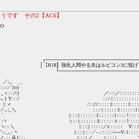
うです その2【AC6】
TO
─────────────────
人間やる夫はルビコン3に投げられたよう
──────────────────
､ ＿
}o}
／: : : : : : : : :ヽ: : : : : ＼
 : : : : : : : : : : :l: : : : : : :∧:
 : : :l : : : : : : l: : : : : : : :∧: 
: : : : : : :l : : : : : : l : : : : : : : : 
|: : : : : : : :l : : : : : : l : : : : ! : : : : : : : 
 : : |: : : : : : : :l: : : : : : ∧ : : : !: : : : :!: : :
: : : |: : : : : :／i: : : : : / V: : :!: : : : :!: :
|: : : |: : : ／‐ .: : : : : /──V: l : : : : !-､ : !
ｰ' ､__/ノ､: : 从}: : ､ |: : : | ／ /: : : : / ＼: : : : |ヽ