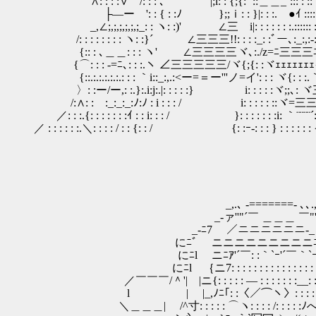
∧: : : :∨ /: : : ､ |;i: : {;{: ´::
├―ーゝ': : { : :ﾉ };;ｉ: : }|: : :.ゝ●ｲ :::: : ::: ゝ●
_,∠;,;,;,;,;,;_: : ヽ: :)' ∠三ゝi|: : : : : : :.:::::: : :::::::
/: : : : : : : : ヽ: :}´ ∠三三三!!: : : :
{:: : ､＿＿: : : ヽ' ∠三三三三ヾ､:./z=ﾆ三三三ﾆ=ﾗ
{⌒: : : -=ﾆ､: : :.ヽ ∠三三三三三/ヾ{;{:
{::.:.:.:.:.:.: : : ｀i::_:,.:<ー=＝ー'''ノ=イ': : : ヾ{: : :.｀¨:
〉: :ー/ー,: :.}:.i:j:.|: : : : :} i: : : : :ヾ;;､: 
/:∧: :ゝ:_:_:_:ﾉ:ﾉ : i : : : / i: : : : : ::ヾ=三三=;;／
／: : :.{: : : : : : :ｲ : : i: : : / }: : : : : : :i: ｀¨¨¨¨´:
／ : : : : : :.＼: : : : / : : {: : / {: :ｰ-: : : } : : : : : :
_,.､ -=======- ､､.,
_-ァ''"´￣ ＿＿＿ ￣"'ミ
_-ﾆ7 ／ニニニニニニ-_ ヽ
にﾆﾞ ニニニニニニニニニﾆ', 
にﾆl ニﾆｱ'´￣: :｀`ｰ'´￣｀`ｰ
にﾆl ｛ニ7: : : : : : : : : : : : : : : : 
／￣￣￣/＾'| |ニ{: : : : : ― : : : : : : :__:
l | |_,ﾉﾆ｢: :〈／⌒ヽ
＼＿＿＿| /^寸: : : : : ⌒ヽ: : : : /