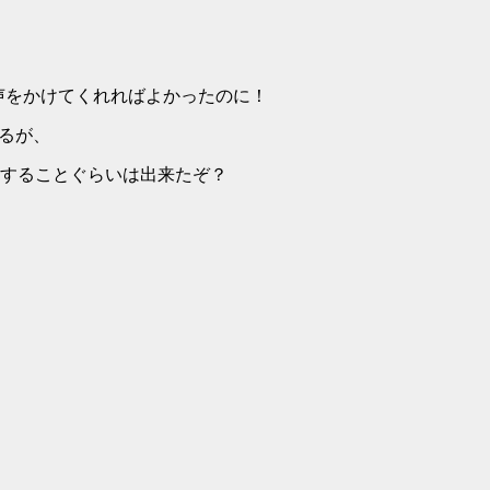
っはっは！来るなら声をかけてくれればよかったのに！
はあるが、
あなたを案内することぐらいは出来たぞ？