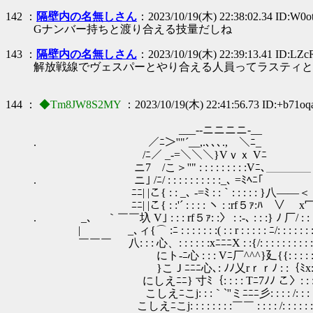
142 ：
隔壁内の名無しさん
：2023/10/19(木) 22:38:02.34 ID:W0
Gナンバー持ちと渡り合える技量だしね
143 ：
隔壁内の名無しさん
：2023/10/19(木) 22:39:13.41 ID:LZc
解放戦線でヴェスパーとやり合える人員ってラスティと
144 ：
◆Tm8JW8S2MY
：2023/10/19(木) 22:41:56.73 ID:+b71o
___--ニニニニ-__
. ／ﾆ＞''"´__,.､､､., ＼ﾆ_
/ﾆ／ _-=＼＼＼}Vｖｘ Vﾆ
ニ7 /こ＞''" : : : : : : : : :Vﾆ､＿＿
. ニ｣ /ﾆ/ : : : : : : : : : :_､ =ﾐﾍﾆ｢ ／ 
ﾆﾆ| |こ{ : : _､ -=ﾐ : :｀: : : : : }八――＜ /
ﾆﾆ| |こ{ : :'´ : : : : ヽ : :rf５ｧ:ﾊ ∨ x冖ｖ/
. _､ ｀￣￣圦 V｣ : : : rf５ｧ: :〉 : :-､ : :
| _､ィ{⌒ :ﾆ : : : : : : :( : : r : : : : : ﾆ/: : : : : : : : :
￣￣￣ 八: : : 心、: : : : : :xﾆﾆﾆX : :{/: : 
にト-ﾆ心 : : : Vﾆ厂^^^}廴{{: : : : : : : : : :
}こＪﾆﾆﾆ心､: ﾉﾉ乂rｒｒﾉ : :｛ﾐx: : : : : : : 
にしえﾆﾆ} 寸ﾐ｛: : : : Tﾆ7ﾉﾉ こ〉: :
こしえﾆこj: : :｀`''ミﾆﾆﾆ彡: : : : /: : : : : : 
こしえﾆこj: : : : : : : :￣￣ : : : : /: :