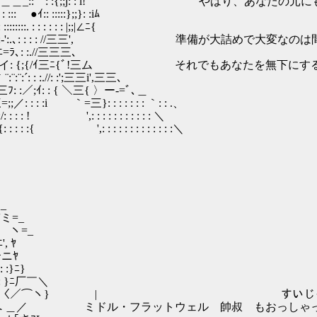
＿＿_´::: : ::´＿＿_::｀: :{;;j: : i! やはり、あ
ｲ:: :::::};;}: :iﾑ
:. : : : : : : |;;|∠ﾆ{
_: :ﾞー､:_:,:-:‐':.､: : : : //三三', 準備が大詰めで大変
､: :.//三三三､
 :ヾｪｪｪｪｪｪｪイ: {;{/ｲ三ﾆ{ﾞ!三ム それでもあなたを無
¨:¨:´: : :.//: :';三三i',三三､
ヾ三ﾌ: :／;ｲ: : { ＼三{ 〉ー-=ﾞ､＿
: : : :i ｀=三}: : : : : : : ｀: : .、
/: : : : ! ',: : : : : : : : : : : ＼
 {: : : : :{ ',: : : : : : : : : : : : :＼
_
=_
=_
ﾔ
ニﾔ
:}ﾆ}
 : }ﾆ厂￣＼
〉: : : :〈／⌒ヽ} | すいじ
: : : : :ﾉへ ＿／ ミドル・フラットウェル 帥叔 もおっし