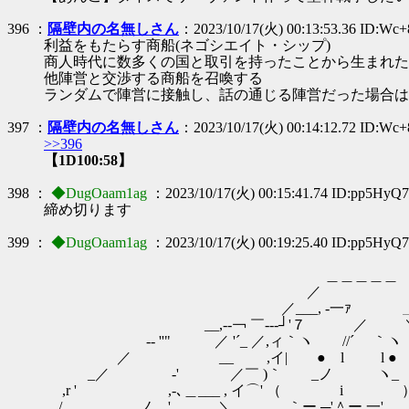
396 ：
隔壁内の名無しさん
：2023/10/17(火) 00:13:53.36 ID:Wc
利益をもたらす商船(ネゴシエイト・シップ)
商人時代に数多くの国と取引を持ったことから生まれた
他陣営と交渉する商船を召喚する
ランダムで陣営に接触し、話の通じる陣営だった場合は
397 ：
隔壁内の名無しさん
：2023/10/17(火) 00:14:12.72 ID:Wc
>>396
【1D100:58】
398 ：
◆DugOaam1ag
：2023/10/17(火) 00:15:41.74 ID:pp5HyQ
締め切ります
399 ：
◆DugOaam1ag
：2023/10/17(火) 00:19:25.40 ID:pp5HyQ
＿＿＿＿＿
／ 
／___, -一ｧ ＿
__,-‐￢ ￣---┘'７ ／ 
-‐ ''" ／ '´_ ／,ィ｀ヽ //´ ｀ヽ
／ __ ,イ| ● l l ●
_／ -' ／￣ )｀ _ノ ヽ_
,r ' ,-､＿___ , イ⌒' （ i ）'
/ ノ ' ＼ ｀ー ─'＾ー 