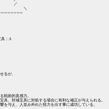
 ／
＼
∽∽∽∽∽∽∽∽
宝具：A
せるが、
る戦術的直感力。
宝具、対城宝具に対処する場合に有利な補正が与えられる。
響を与え、人並み外れた怪力を出す事に成功している。