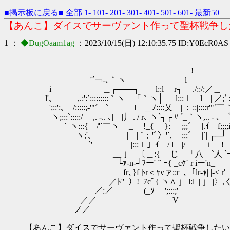
■掲示板に戻る■
全部
1-
101-
201-
301-
401-
501-
601-
最新50
【あんこ】ダイスでサーヴァント作って聖杯戦争し
1 ：
◆DugOaam1ag
：2023/10/15(日) 12:10:35.75 ID:Y0EcR0AS
,.
＿ ! _,.
'´￢‐､｀ヽ |l ,. '',~‐
i ＿┌───┐ l::l r┐ ./::/
l'､ ,.:':´:::::::::｀ヽ 「｀ヽ│ l:::ｌ l | ／;ﾞ::,'´:
';::':､ /:::::;‐'"´￣`| | _ l_| ＿ﾉ::::乂 |_:_::|::::r'"´￣
ヽ;:::`:::::/ ,. -.. ､| |丿|. / r､ ヽ`┐┌〃´_｀ヽ,.. ‐ ､ ﾞ;:::
｀ヽ:::{ /'´￣ヽ| _ !_{ }:| |;;;ﾞ| |.ｲ f;;;;i 
ヽ;'､ | |｀; |'ﾞ冫'´, |;;;ﾞ| |`| ┌─┘
`'ｰ | |:::ｌ」ｲ / l |/ | | _ｉ ! 
__ｊ 〔＿:{ じ 「八 `人 `ｰ'
└ｧ‐n‐┘ﾌー'＾ｰ{ _cｹ´ r iー'n_
fr､}f ﾄr＜ｬvァ::rﾆ､「lr‐ｬ| |‐< r′
／ﾄ''_）!_7cﾞ{ ヽ∧ｊ_l:l_|ｊ_|〉,くｊ_|
／:／ ￣(_ｿ ';:::;'
／／ V
ノ／
【あんこ】ダイスでサーヴァント作って聖杯戦争したい