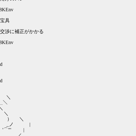
+8KEnv
宝具
交渉に補正がかかる
+8KEnv
7d
7d
＼
＼
＼
 ＼
 ） ＼
 _ノ |
⌒"' |
一' ／