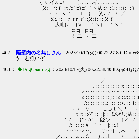
{: /: :イ:/::::〉----:〈: : : : : :イ: : : : : : : :.
乂:__ｨ: {_::/::/::,':::}:::',｀ヽ从::〉: l: : : :}: : : }
{: :{ : ∨::/:::,:::::l:::::}::::::乂ﾉ: / : : / : ／
乂:､: : ーr--r-r--r ': :乂:{: : : 乂:{
从乢}/:|＿{Ⅵ＿{｀ヽ} ｀ヽ}'
|::::::| |:::::|
｛_二}｛_二}
402 ：
隔壁内の名無しさん
：2023/10/17(火) 00:22:27.80 ID:mW
うーむ強いぞ
403 ：
◆DugOaam1ag
：2023/10/17(火) 00:22:38.40 ID:pp5HyQ
／ : : : : : : : : : : : : : : :
,.: : : : : : : : : : :/: : : : : : : : 
/: : : : : : : : : : :/ : : /: : : : : : : : '
/: : : : : : : : : : : ; : : /: : :/: : : : :i :
/: : : : : : : : i: : : :.|: :ﾒ､: : 
/: :/ : :./}: : : |: : :_:|_/ {:＼.:! : : : :/ : :
/: :/: : :/ﾉ}: :_: |: : 《んﾊﾐ､j从: 
/: :/: : : :}′!{ ﾊ !: : :|泛ソ j:∠: : / : :
/: : : : : : ﾊ ｀ヽ |: : :.! んﾄ》 
,.: : :/: : : /: : :､ ',!: : :.| , へ ヾ´ /
／: : : i : : :/: : : ﾒ､ }: : : ﾚ / /: : : 