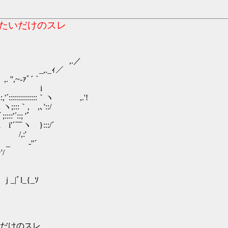
たいだけのスレ
／
_ｨ／
ｧﾞ´｀
:／＿ i
:::::::::::::｀ヽ ,.'!
｀ヽ;:::｀, ,､'::/
:'´::; 'ﾞ
i'´￣ヽ }:::/´
 /,:'
_ ‐''´
/
ﾞl_{_ｿ
だけのスレ