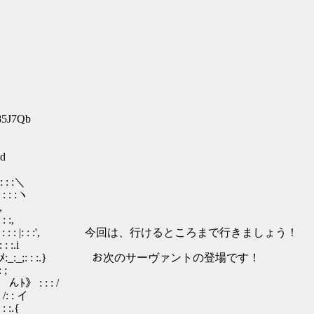
85J7Qb
7d
 :＼
: :ヽ
,
 :,
:{: : : : : |: : :', 今回は、行けるところまで行きましょう！
 :.i
: :ﾒ:_:_;: : :.} お次のサーヴァントの登場です！
 ;
: : : /
: : イ
:.{