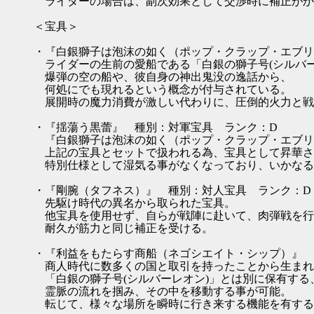
ライダーの場合は、副次効果として交渉時に補正がか
＜宝具＞
・『白銀獅子は泡沫の如く（ポップ・クラップ・エブリ
ライダーの生前の愛船である「白銀の獅子号(シルバー
爆弾の空の船や、彼自身の神出鬼没の逸話から、
何処にでも現れるという概念が付与されている。
展開時の魔力消費が激しい代わりに、圧倒的火力と戦
・『揺蕩う黒蕾』 種別：対軍宝具 ランク：D
『白銀獅子は泡沫の如く（ポップ・クラップ・エブリ
上記の宝具とセットで扱われる為、宝具として昇華さ
特別仕様として湿気る事がなくなっており、いかなる
・『剛腕（タフネス）』 種別：対人宝具 ランク：D
先駆け時代の異名から取られた宝具。
他宝具を使用せず、自らが戦陣に赴いて、肉弾戦を行
耐久が筋力と同じ補正を受ける。
・『利益をもたらす商船（ネゴシエイト・シップ）』 
商人時代に数多くの国と取引を持ったことから生まれ
「白銀の獅子号(シルバーレオン)」とは別に保有する
霊脈の流れを掴み、その中を移動する事が可能。
転じて、様々な場所を瞬時に行き来する機能を有する