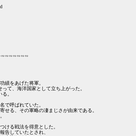
7d
∽∽∽∽∽∽∽∽
功績をあげた将軍。
せって、海洋国家として立ち上がった。
いる。
名で呼ばれていた。
寄せる、その軍略の凄まじさが由来である。
。
つける戦法を得意とした。
報告していたとされ、