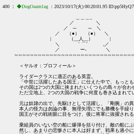
400 ：
◆DugOaam1ag
：2023/10/17(火) 00:20:01.95 ID:pp5HyQ
＿＿＿_
／ ＼
／ ─ ─ ＼
／ （●） （●） ＼
| （__人__） |
＼ ｀⌒´ ,／
／ ー‐ ＼
∽∽∽∽∽∽∽∽∽∽∽∽∽∽∽∽∽∽∽∽∽∽∽∽∽∽∽∽∽∽
＜ヤルオ：プロフィール＞
ライダークラスに適正のある英霊。
「中世に活躍したある国王」に仕えた中で、もっとも
その国は2つの大国に挟まれたいくつもの島々が合わ
ただ立地上、2つの大国の戦争に何度も巻き込まれて
元は奴隷の出で、先駆けとして活躍し、「剛腕」の異
本人の怪力は勿論の事、無理矢理にでも勝機を手繰り
国王がその戦術眼に目をつけ、後に将軍に抜擢される
乗組員のいない空の船に爆弾を括り付け、敵の船にぶ
然し、あまりの悲惨さに本人は好まず、戦果も過小に