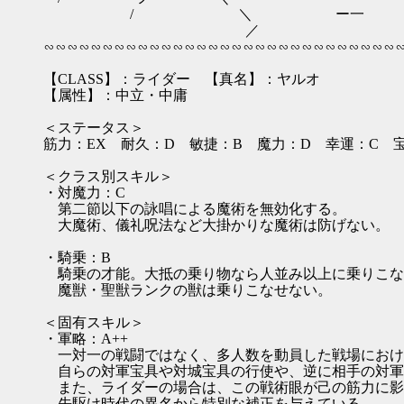
/ ＼ ー一
／ 
∽∽∽∽∽∽∽∽∽∽∽∽∽∽∽∽∽∽∽∽∽∽∽∽∽∽∽∽∽∽
【CLASS】：ライダー 【真名】：ヤルオ
【属性】：中立・中庸
＜ステータス＞
筋力：EX 耐久：D 敏捷：B 魔力：D 幸運：C 
＜クラス別スキル＞
・対魔力：C
第二節以下の詠唱による魔術を無効化する。
大魔術、儀礼呪法など大掛かりな魔術は防げない。
・騎乗：B
騎乗の才能。大抵の乗り物なら人並み以上に乗りこな
魔獣・聖獣ランクの獣は乗りこなせない。
＜固有スキル＞
・軍略：A++
一対一の戦闘ではなく、多人数を動員した戦場におけ
自らの対軍宝具や対城宝具の行使や、逆に相手の対軍
また、ライダーの場合は、この戦術眼が己の筋力に影
先駆け時代の異名から特別な補正を与えている。