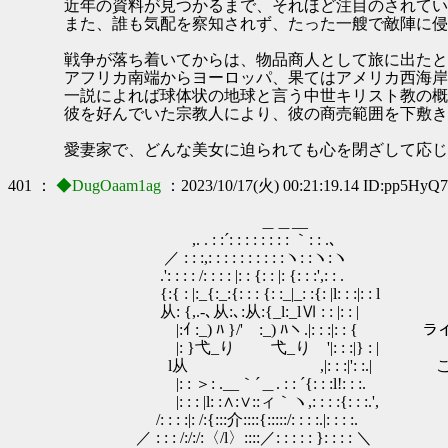
近年の資料が見つかるまで、それほど注目のされてい
また、誰も気配を察知されず、たった一艘で敵陣に侵
戦争が落ち着いてからは、物品商人として旅に出たと
アフリカ南端からヨーロッパ、果てはアメリカ西海岸
一説によれば球体状の地球と言う中世キリスト教の概
彼を好んでいた宗教人により、彼の商売範囲を下敷き
愛妻家で、どんな美女に迫られても心を閉ざして応じ
401 ：
◆DugOaam1ag
：2023/10/17(火) 00:21:19.14 ID:pp5HyQ
＿＿__
,. . : :´: : : : : : : : ｀: : .､
／ : : :,: : : : : : : : : :ヽ: :ヽ:ヽ
.': : : : /: : : : |: : {: : |: {: : :',: : .
{:{ : |:_{:_:{: : : {: :_|_: :{: |l: : :|: : l
从: {,.-､从:､:从:{_l:_lⅥ : : |: : |
|:ｲ :_) ﾊ }/' :_) ﾊヽ.|: : :|: : 
|: }弋_り 弋_り '|: : :|} : |
l从 ,|: : :|': :.| こん
|: : ＞: .__｀´＿. : : ´{: : :l!: : :.
|: : : |l: :∧:∨::ィ｀ヽ,: : : :{: : :.',
/: : : :|: /:{:::介::::{:::::/: : : :.|: : : :.
／ : : : /:/:/:〈/l〉::::／: : : : : }: : : : ＼