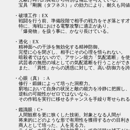
宝具『剛腕（タフネス）』の効力により、耐久も同値
・破壊工作：EX
戦闘を行う前、準備段階で相手の戦力をそぎ落とす才
特に、海戦における電撃攻撃に適正があり、
「爆発物」を扱う事に、かなり長けている。
・透化：EX
精神面への干渉を無効化する精神防御。
完璧に心を閉ざし、相手にその心理を悟られない。
暗殺者ではないので、アサシン能力「気配遮断」を使
武芸者の無想の域としての気配遮断を行うことができ
また、「異性」からの誘惑に対して、高い防御力を誇
・心眼（真）：A
修行・鍛錬によって培った洞察力。
窮地において自身の状況と敵の能力を冷静に把握し、そ
逆転の可能性がゼロではないなら、
その作戦を実行に移せるチャンスを手繰り寄せられる
・鑑識眼：C+
人間観察を更に狭くした技術。対象となる人間が
将来的にどのような形で有用性を獲得するかの目利き
商人として培った、人を見る力。