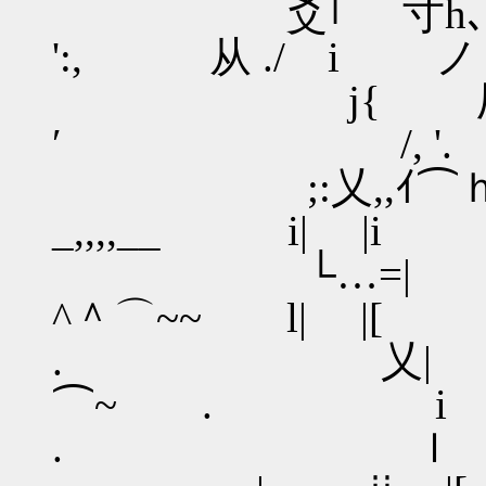
爻｢ 寸h､,ノｰ
':, 从 ./ i ノ
j{ 
′ /, '. 
;:乂,,ｲ⌒ｈ､.
_,,,,__ i| |i
└…=| |
^＾⌒~~ l| |[
. 乂| ! 
⌒~ . i l
. ｌ 