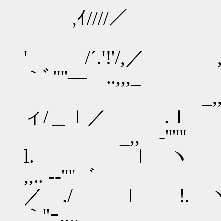
,ｲ////／ ｀ﾞﾞ'''
_,, -'
' /´.'!'/,
｀ﾞ"''― ..,,,_
_,, ｰ'''"゛ 
ィ/＿ｌ／ .ｌ ｀'-
_,, -''''" 
l. ｌ ヽ `- 
,,.. -‐''"゛ _
／ ./ ｌ !.
｀''ｰ..,,