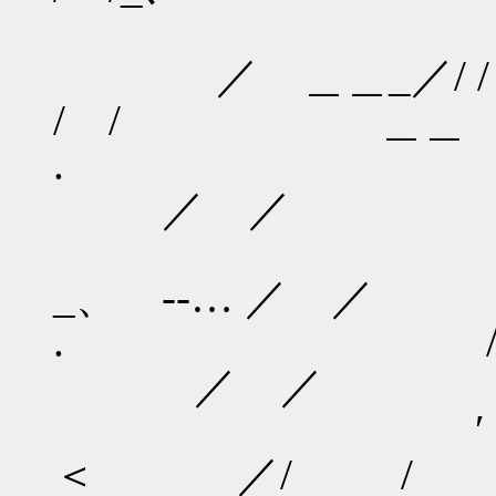
/ /
／ ＿＿_
/ / ＿＿
. /
／ ／ / 
/ 
_、 -‐… ／
. / , 
／ ／ ／
′ ＿_{ _____
＜ ／/ /