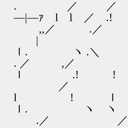
. ／ ／ | | 
―|―ｧ l l ／
,,／ .／
| |
ｌ. ヽ .
. ／ ,
ｌ .! !
／ .
l !
ｌ. ヽ ヽ
.／ 