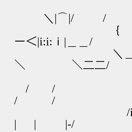
/ｃ0＼
＼|⌒|/
｛ ∨ｰｰ-＼
ー＜|i:i:ｉ|＿
＼＿∨ｰ
＼ ＼二二/
/i:i
/ / 
/ / ッ
/i:i
| | |-/