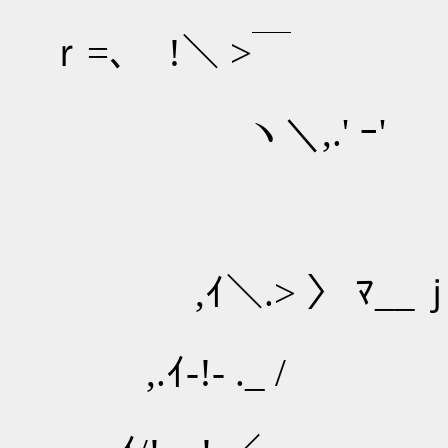
ｒ=､ !＼ >￣
ヽ＼,.' ｰ'
／￣.,
,ｲ＼.> 〉 ﾏ__
,.ｲ-!- ._ /