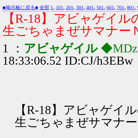
■掲示板に戻る■
全部
1-
101-
201-
301-
401-
501-
601-
701-
801-
【R-18】アビャゲイ
生ごちゃまぜサマナー
1 ：
アビャゲイル
◆MDz
18:33:06.52 ID:CJ/h3EBw
【R-18】アビャゲイ
生ごちゃまぜサマナー