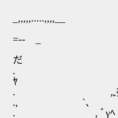
_,,,,,.....,,,,__
_ -= 
=‐- _
.､
だ ミ
. ｘf
ﾔ 
. ,ふｰ=ﾐﾒ､(
., `､
. , ﾞγ