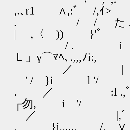
,.､r1 ∧,:ﾞ /,ｲ>
. / / た .. ！
| ,〈 )) }'ﾞ
/ . i . ’
Ｌ」γ⌒ﾏﾍ､.,,,ﾉi:,
／ | . 
' / }i l '/
. ／ :l .,ﾞ .
┌勿, i '/
／ |,ﾞ ./ ( 
, }i,,...,_ /, ∨