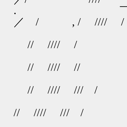
. ￣
／ / , / ////
__,
// //// / / 
￣
// //// // / /
// //// /// / / /
// //// /// / / //