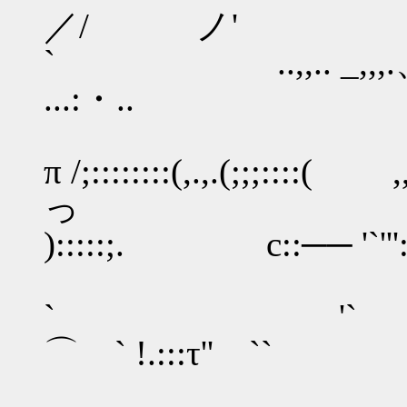
／/ ノ' /／'
` ..,,.. 
...:・..
π /;::::::::(,.,.(;;;:::
っ ;
):::::;. c::── '`''':::::
)::::::::
`
⌒ ` !.:::τ'' ``