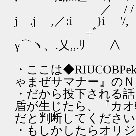
／ / / ｀`
j .j ,／:i }i '/
+゛ ,′,.ｰ-,ﾍ.,
γ⌒ヽ、.乂,,.ﾘ ∧
・ここは◆RIUCOBP
ゃまぜサマナー』のＮ
・だから投下される話
盾が生じたら、『カオ
だと判断してください
・もしかしたらオリジ