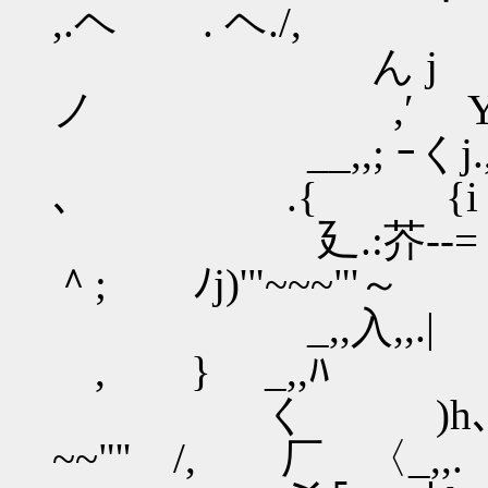
,.ヘ . ヘ./,
ん j ∨{ 
ノ ,′ Y
__,,; ｰくj.,,
､ .{ {i 
廴.:芥--=
＾; ﾉj)'"~~~"'～
_,,入,,.| 'ﾞ 
, } _,,ﾊ ,
く )h､.
~~"'' /, 厂 〈_,,.