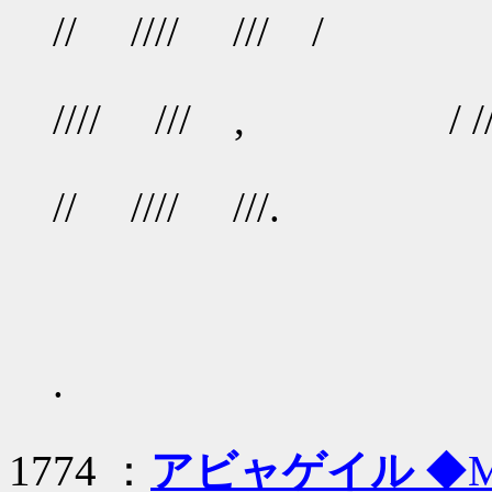
// //// /// / / /
/
//// /// , / /
// //// ///.
.
1774 ：
アビャゲイル
◆M