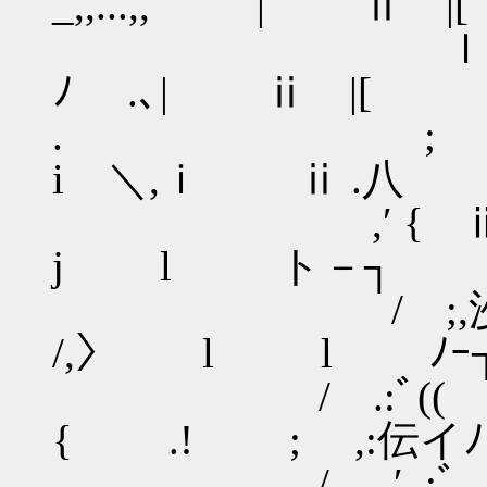
_,,...,, | ⅱ |[
ｌ. ⅱ 
ﾉ .､| ⅱ |[
. ; .,_}}i l
i ＼,ｉ ⅱ .八
,′ { ⅲ l ｱ
j l ト－┐
/ ;,沙ﾞi}ﾘ ;
/,〉 l l ﾉｰ
/ .:ﾞ(( 〉 l 
{ .! ; ,:伝イﾉ
/ ,′ ,:ﾞ l 