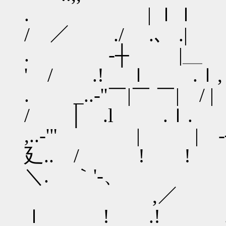
. | 
/ ／ ./ .、 .| 
. -┼ |＿ ､
' / .! ｌ .ｌ
. _..-''￣|￣ ￣| 
/ │ .l .ｌ
,..-'" | | 
廴.. / !
＼. ｀'-、
,／ ￣|￣┼ｧ
ｌ ! .! 