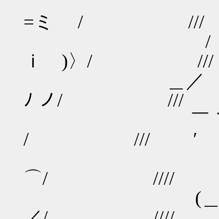
＼ | 八 |:
=ミ / /// 
/ Λ | ヽ:ﾉ
ｉ )〉/ ///
＿／ 八 .
ﾉ ノ/ ///
￣｀∨/ 
/ /// ′ /
/／ /
⌒/ //// 
(＿／ ／ ＼
／/ //// 