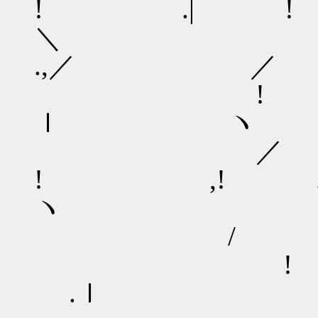
! .| 
＼
.,／ ／
! .
ｌ ヽ
／
! ,!
ヽ
/ .
! 
.ｌ