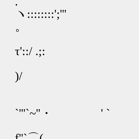
ヽ:::::::
。
τ'::/ .;:
)/
。
`'''`~''・ ' `
f''`⌒