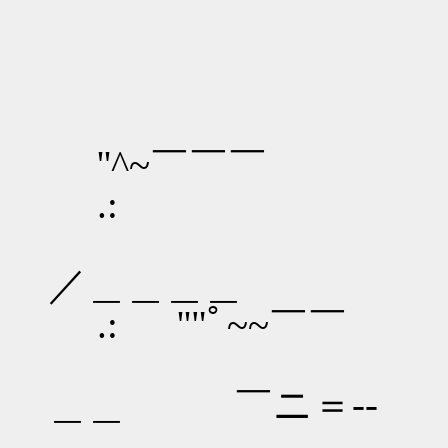
''^~￣
.:
／＿＿＿
.: ''"ﾟ~~￣￣
＿／
＿＿ ￣ニ
＿＿＿