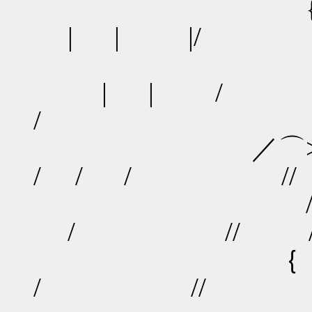
{:i
| | |
| | 
/
／⌒> |
/ / / /
/ |/ | |
/ // /
｛ ｜ﾉ勹ミﾒ､
/ // 