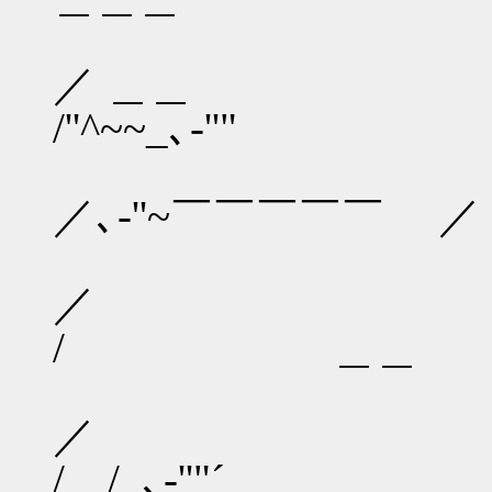
／ 
／ ＿＿ 
/''^~~_､-''"
／ 
／､-''~￣￣￣￣￣
／ , 
／ 
/ ＿＿
／ /
／ ＿
/ /_､-''"´