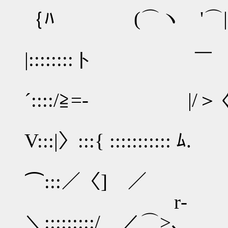
｛ﾊ (⌒ヽ '⌒|:::: /
|::::::::トゝ ￣ ／ |:
∨:
´::::/≧=- |/＞
V:::|〉:::{ :::::::
/ﾍ
⌒:::／〈] ／ /
r‐
＼:::::::::/ ／⌒>