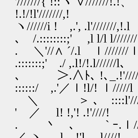
'///////{ !::ヽ ∨//////
!.!/!l'///////,!
ヽ//////i ! ,.', .l'//
､ /.::::::::;' ,l l/l l///////
. ＼'//∧ ´/.l ｌ////
.:::::::;' ./ ,.l!/!.l//////l､
､ ＞.∧ﾄ､ !､_.!'///
::::::/ ,.'／ｌ!l/! ｌ////
＼ ＞ ､ ::::l'/////
' ／ l! !,'! .!'////!
. 丶 ､ ` ｰ.ｌ////
／ ヽ .l !'l .l////!