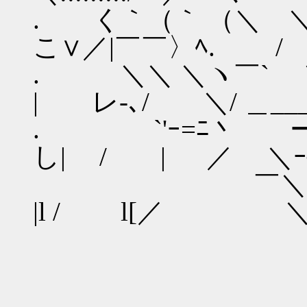
. く｀（｀ （＼ 
こ∨／|￣￣〉ﾍ. 
. ＼＼ ＼ヽ￣` ＼ ＼_
| レ‐､/ ＼/ ＿__
. `'ｰ=ﾆ丶 ー- ヽ
し| / | ／
￣＼ ∧ /／
|l / l[／