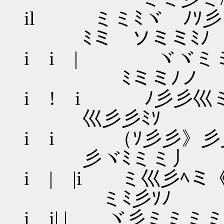
il ミミﾐヾ ﾉｿ
ﾐミ ソミミ
i i | ヾヾミ
ﾐミミﾉノ
i ! i ﾉ彡彡巛
巛彡彡ﾐｿ 
i i （ｿ彡彡》彡
彡ヾﾐミミ丿
i | |i ミ巛彡ﾍ
ミﾐ彡ｿﾉ i
i i| | ヾ彡ミミミ