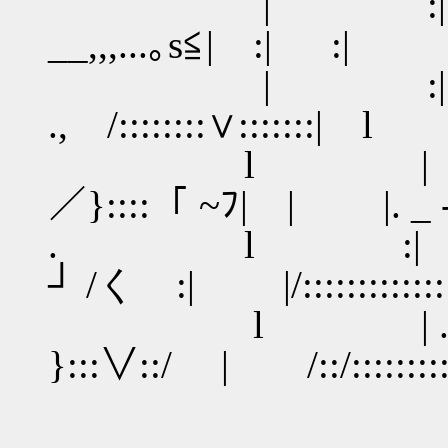
| :| | 
__,,,...｡s≦| :| :|
| :| ┌‐┤ 
., /::::::::∨:::::::| l
l | ::::::|
／}::::「 ~ﾌ| | |. _ -
. l :| 〉:: 
┘ /く :| |/::::::::::::
l | ./:: 
}:::∨::/ | /::/:::::::::