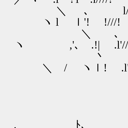
＼ ､ l////
ヽ l ｌ'! !///!
＼ ､ .!'//
ヽ ,'､ .!| .l'//,
丶 ヽｌ///
＼ / ヽｌ! .l'/
. ﾄ､