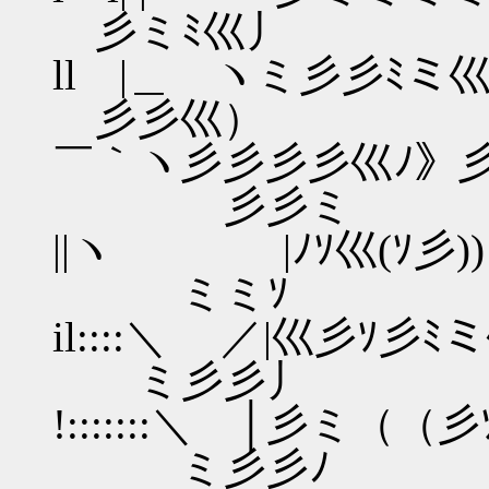
彡ミﾐ巛丿 ＿ _i
ll |＿ ヽミ彡彡ﾐミ
彡彡巛） ／´￣￣ /|| | 
￣｀ヽ彡彡彡彡巛ﾉ》
ゞ彡彡ミ | / |i l 
||ヽ |ﾉｿ巛(ｿ彡)
ミミｿ |＼ ／:::::ﾉi 
il::::＼ ／|巛彡ｿ彡ﾐミ
ミ彡彡丿 | ／::::::::::::
!:::::::＼ │彡ミ（（
ミ彡彡ﾉ ｿ:::::::::::::