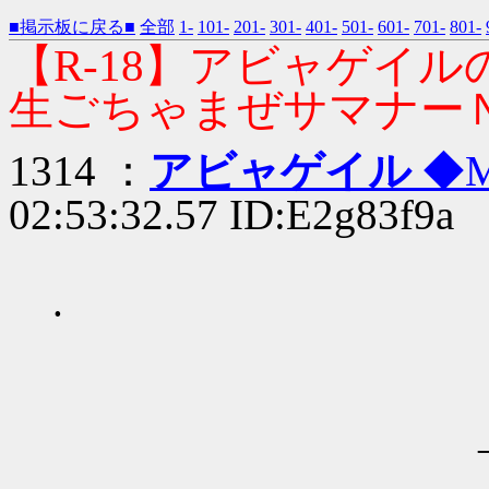
■掲示板に戻る■
全部
1-
101-
201-
301-
401-
501-
601-
701-
801-
【R-18】アビャゲイ
生ごちゃまぜサマナー
1314 ：
アビャゲイル
◆M
02:53:32.57 ID:E2g83f9a
.
_ -=ニ
_ -ニニニニ
＿＿__