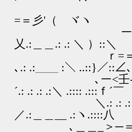
､‐=＝ヾー─ﾍ
=＝彡'（ ヾヽ
ーﾍ,＿.: .:＼.: .:
乂.:＿＿.: .: ＼ ）:
ｒ=＝彡ｧ─=＝
､.: .:＿＿ :＼ ..::}／::∠
､ー<壬-=＝‐-=＝
´.: .: .: .:＼ .:::: .:::ｆ´￣
＼.: .: .: .: .: .
／.:＿＿__ .:ヽ.::::八
､＿＿_＞─＝才´￣