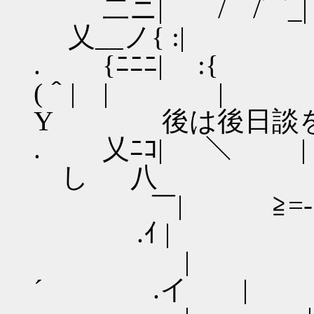
二ニ| / 
乂__ノ{ :|
. {ﾆﾆﾆ| :{
(＾| 
Y 後は後日談を
. 乂ﾆｺ| 
し 八
￣| ≧=-|
.ｲ |
| | 
´ .イ |