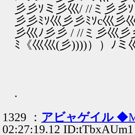
彡彡ｿミ彡巛/ //ミ彡
彡彡ﾐｿ巛彡彡ﾐｿc巛彡巛
彡巛ﾉ彡彡 / //ミ彡巛
ﾐ《巛巛(彡))))））ﾉ
.
1329 ：
アビャゲイル
◆M
02:27:19.12 ID:tTbxAUm1