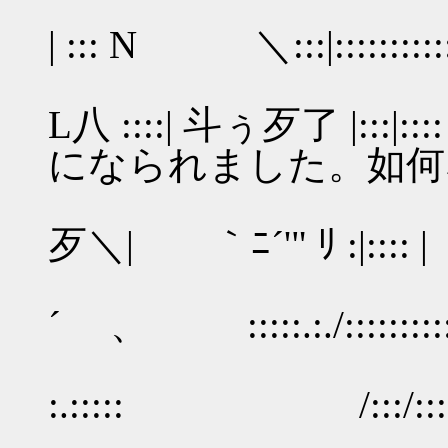
/:::: |
| ::: Ν ＼:::|::::::::::
／イ::::|:
L八 ::::| 斗ぅ歹了 
になられました。如何
|:::::|
歹＼| ｀ﾆ´'" ﾘ :|:::: | 
|:::
´ 、 :::::.:./::::::::::
::::|
:.::::: /:::/:::
ヽ| |