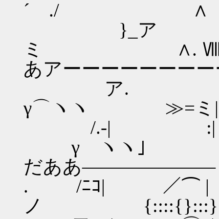
´ ./ ∧ Ⅶ
}_ア 
ミ ∧. Ⅷ
あアーーーーーーーー
ア. :|
γ⌒ヽヽ ≫=ミ|
/.-| :| :| 
γ ヽヽ｣ 
だああ―――――――
. /ﾆｺ| ／⌒ |
ノ {::::{}:::}} 