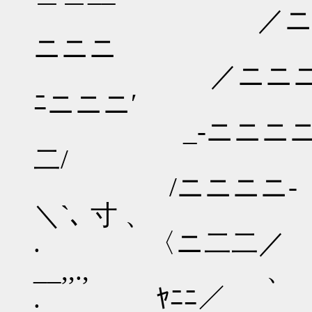
／ニニニニニニ
ニニニ
／ニニニニニ
ﾆニニニ′
_-ニニニニﾆ- 
二/
/ニニニニ- /:::
＼`､ 寸 、 
. 〈ニ二二／ ￣
__,,., 、 
. ﾔﾆﾆ／ 