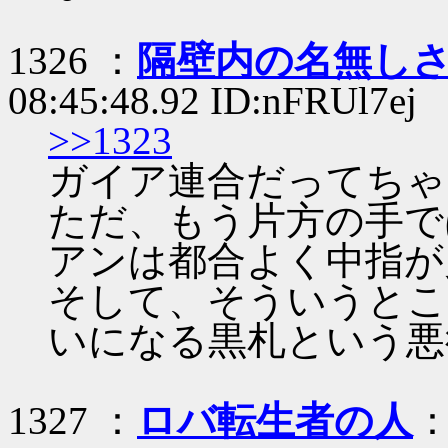
1326 ：
隔壁内の名無し
08:45:48.92 ID:nFRUl7ej
>>1323
ガイア連合だってちゃ
ただ、もう片方の手で
アンは都合よく中指が
そして、そういうとこ
いになる黒札という悪
1327 ：
ロバ転生者の人
：