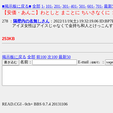
■掲示板に戻る■
全部
1-
101-
201-
301-
401-
501-
601-
701-
最新5
【安価・あんこ】わとしと まことに ちいさなくに 
278 ：
隔壁内の名無しさん
：2022/11/19(土) 19:32:19.06 ID:BP7
アイヌ女性はアイスじゃなくて金持ち和人とけっこんす
253KB
掲示板に戻る
全部
前100
次100
最新50
名前：
E-mail
：
（省略可）
READ.CGI - 0ch+ BBS 0.7.4 20131106