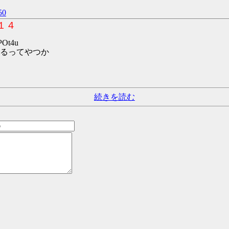
0
１４
POt4u
るってやつか
続きを読む